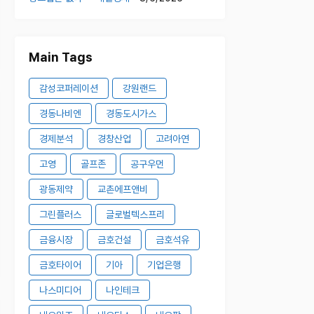
Main Tags
감성코퍼레이션
강원랜드
경동나비엔
경동도시가스
경제분석
경창산업
고려아연
고영
골프존
공구우먼
광동제약
교촌에프앤비
그린플러스
글로벌텍스프리
금융시장
금호건설
금호석유
금호타이어
기아
기업은행
나스미디어
나인테크