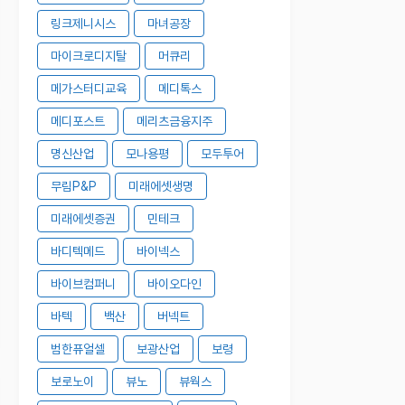
링크제니시스
마녀공장
마이크로디지탈
머큐리
메가스터디교육
메디톡스
메디포스트
메리츠금융지주
명신산업
모나용평
모두투어
무림P&P
미래에셋생명
미래에셋증권
민테크
바디텍메드
바이넥스
바이브컴퍼니
바이오다인
바텍
백산
버넥트
범한퓨얼셀
보광산업
보령
보로노이
뷰노
뷰웍스