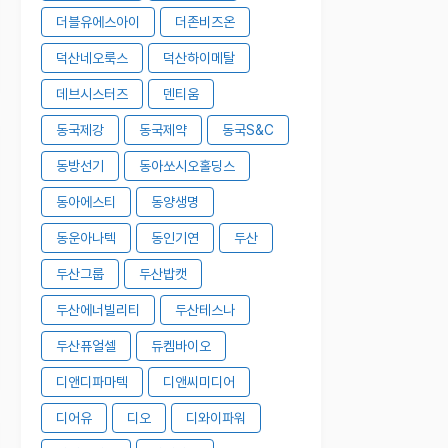
더블유에스아이
더존비즈온
덕산네오룩스
덕산하이메탈
데브시스터즈
덴티움
동국제강
동국제약
동국S&C
동방선기
동아쏘시오홀딩스
동아에스티
동양생명
동운아나텍
동인기연
두산
두산그룹
두산밥캣
두산에너빌리티
두산테스나
두산퓨얼셀
듀켐바이오
디앤디파마텍
디앤씨미디어
디어유
디오
디와이파워