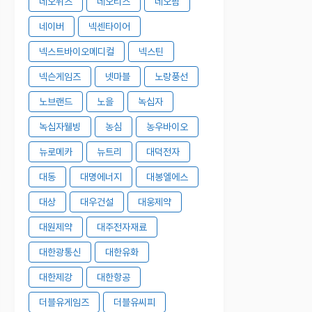
네오위즈
네오티스
네오팜
네이버
넥센타이어
넥스트바이오메디컬
넥스틴
넥슨게임즈
넷마블
노랑풍선
노브랜드
노을
녹십자
녹십자웰빙
농심
농우바이오
뉴로메카
뉴트리
대덕전자
대동
대명에너지
대봉엘에스
대상
대우건설
대웅제약
대원제약
대주전자재료
대한광통신
대한유화
대한제강
대한항공
더블유게임즈
더블유씨피