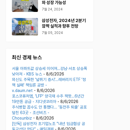
와 성장 가능성
7월 24, 2024
삼성전자, 2024년 2분기
깜짝 실적과 향후 전망
7월 05, 2024
최신 경제 뉴스
서울 아파트값 상승세 이어져…강남·서초 상승폭
낮아져 - KBS 뉴스
- 8/6/2026
외신도 주목한 '널뛰기 증시'…레버리지 ETF '정
책 실패' 책임론 공방 -
v.daum.net
- 8/6/2026
포스코퓨처엠, 'LFP' 양극재 수주 잭팟…6년간
19만톤 공급 - 지디넷코리아
- 8/6/2026
주식병합 꼼수도 안 통했다... ‘동전주 퇴출’ 공포
덮친 63곳 - 조선비즈 -
Chosunbiz
- 8/6/2026
[단독] 삼성전자 초기업노조 “내년 임금협상 공
동교섭단 없다” - 매일경제
- 8/6/2026