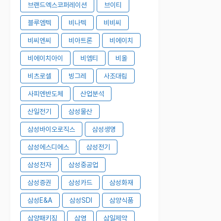
브랜드엑스코퍼레이션
브이티
블루엠텍
비나텍
비비씨
비씨엔씨
비아트론
비에이치
비에이치아이
비엠티
비올
비츠로셀
빙그레
사조대림
사피엔반도체
산업분석
산일전기
삼성물산
삼성바이오로직스
삼성생명
삼성에스디에스
삼성전기
삼성전자
삼성중공업
삼성증권
삼성카드
삼성화재
삼성E&A
삼성SDI
삼양식품
삼양패키징
삼영
삼일제약