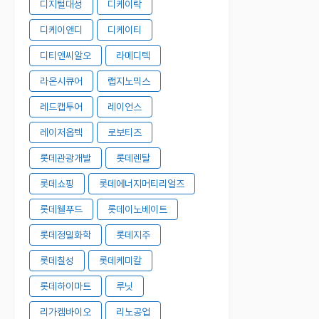
디지털대성
디케이락
디케이앤디
디케이티
디티앤씨알오
라메디텍
라온시큐어
랩지노믹스
레드캡투어
레이언스
레이저옵텍
로보티즈
롯데관광개발
롯데렌탈
롯데쇼핑
롯데에너지머티리얼즈
롯데웰푸드
롯데이노베이트
롯데정밀화학
롯데지주
롯데칠성
롯데케미칼
롯데하이마트
루닛
리가켐바이오
리노공업