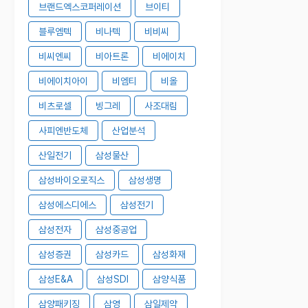
브랜드엑스코퍼레이션
브이티
블루엠텍
비나텍
비비씨
비씨엔씨
비아트론
비에이치
비에이치아이
비엠티
비올
비츠로셀
빙그레
사조대림
사피엔반도체
산업분석
산일전기
삼성물산
삼성바이오로직스
삼성생명
삼성에스디에스
삼성전기
삼성전자
삼성중공업
삼성증권
삼성카드
삼성화재
삼성E&A
삼성SDI
삼양식품
삼양패키징
삼영
삼일제약