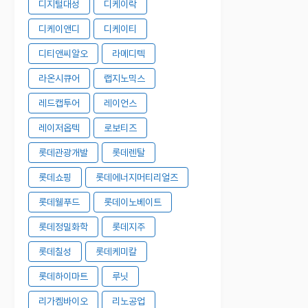
디지털대성
디케이락
디케이앤디
디케이티
디티앤씨알오
라메디텍
라온시큐어
랩지노믹스
레드캡투어
레이언스
레이저옵텍
로보티즈
롯데관광개발
롯데렌탈
롯데쇼핑
롯데에너지머티리얼즈
롯데웰푸드
롯데이노베이트
롯데정밀화학
롯데지주
롯데칠성
롯데케미칼
롯데하이마트
루닛
리가켐바이오
리노공업