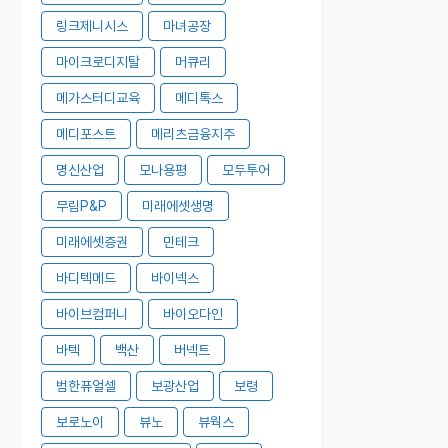
링크제니시스
마녀공장
마이크로디지탈
머큐리
메가스터디교육
메디톡스
메디포스트
메리츠금융지주
명신산업
모나용평
모두투어
무림P&P
미래에셋생명
미래에셋증권
민테크
바디텍메드
바이넥스
바이브컴퍼니
바이오다인
바텍
백산
버넥트
범한퓨얼셀
보광산업
보령
보로노이
뷰노
뷰웍스