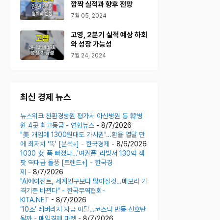
깜짝 실적과 향후 전망
7월 05, 2024
고영, 2분기 실적 예상 하회
와 성장 가능성
7월 24, 2024
최신 경제 뉴스
뉴스위크 친환경병원 평가서 아산병원 등 韓병
원 4곳 최고등급 - 연합뉴스
- 8/7/2026
"美 개입에 1300원대도 가시권"…환율 열달 만
에 최저치 '뚝' [분석+] - 한국경제
- 8/6/2026
1030 女 푹 빠졌다…'여권폰' 라방서 130억 잭
팟 역대급 돌풍 [트렌드+] - 한국경
제
- 8/7/2026
"AI에이전트, 세계인구보다 많아질것…메모리 가
격기준 바뀐다" - 한국무역협회-
KITA.NET
- 8/7/2026
‘10조’ 레버리지 자금 이탈…코스닥 반등 신호탄
될까 - 매일경제 마켓
- 8/7/2026