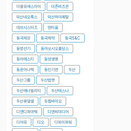
더블유에스아이
더존비즈온
덕산네오룩스
덕산하이메탈
데브시스터즈
덴티움
동국제강
동국제약
동국S&C
동방선기
동아쏘시오홀딩스
동아에스티
동양생명
동운아나텍
동인기연
두산
두산그룹
두산밥캣
두산에너빌리티
두산테스나
두산퓨얼셀
듀켐바이오
디앤디파마텍
디앤씨미디어
디어유
디오
디와이파워