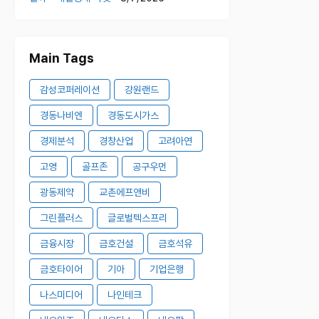
Main Tags
감성코퍼레이션
강원랜드
경동나비엔
경동도시가스
경제분석
경창산업
고려아연
고영
골프존
공구우먼
광동제약
교촌에프앤비
그린플러스
글로벌텍스프리
금융시장
금호건설
금호석유
금호타이어
기아
기업은행
나스미디어
나인테크