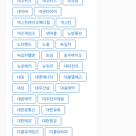
네오위즈
네오티스
네오팜
네이버
넥센타이어
넥스트바이오메디컬
넥스틴
넥슨게임즈
넷마블
노랑풍선
노브랜드
노을
녹십자
녹십자웰빙
농심
농우바이오
뉴로메카
뉴트리
대덕전자
대동
대명에너지
대봉엘에스
대상
대우건설
대웅제약
대원제약
대주전자재료
대한광통신
대한유화
대한제강
대한항공
더블유게임즈
더블유씨피