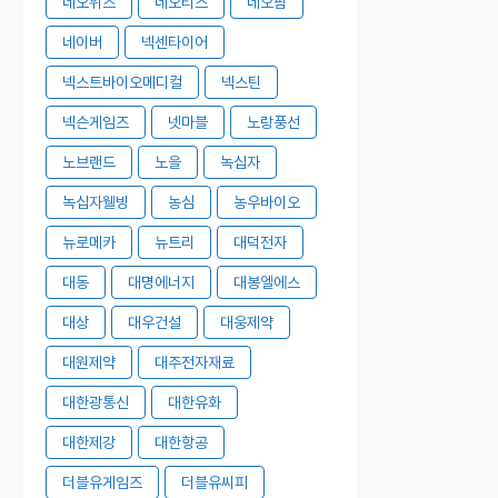
네오위즈
네오티스
네오팜
네이버
넥센타이어
넥스트바이오메디컬
넥스틴
넥슨게임즈
넷마블
노랑풍선
노브랜드
노을
녹십자
녹십자웰빙
농심
농우바이오
뉴로메카
뉴트리
대덕전자
대동
대명에너지
대봉엘에스
대상
대우건설
대웅제약
대원제약
대주전자재료
대한광통신
대한유화
대한제강
대한항공
더블유게임즈
더블유씨피