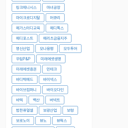
링크제니시스
마녀공장
마이크로디지탈
머큐리
메가스터디교육
메디톡스
메디포스트
메리츠금융지주
명신산업
모나용평
모두투어
무림P&P
미래에셋생명
미래에셋증권
민테크
바디텍메드
바이넥스
바이브컴퍼니
바이오다인
바텍
백산
버넥트
범한퓨얼셀
보광산업
보령
보로노이
뷰노
뷰웍스