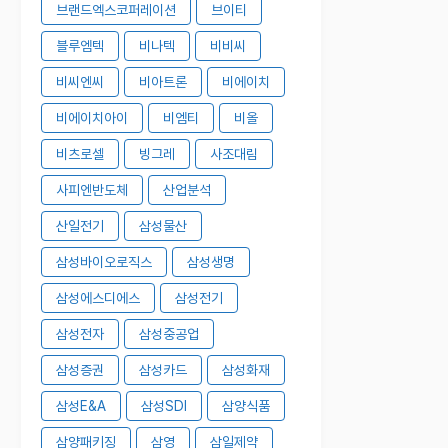
브랜드엑스코퍼레이션
브이티
블루엠텍
비나텍
비비씨
비씨엔씨
비아트론
비에이치
비에이치아이
비엠티
비올
비츠로셀
빙그레
사조대림
사피엔반도체
산업분석
산일전기
삼성물산
삼성바이오로직스
삼성생명
삼성에스디에스
삼성전기
삼성전자
삼성중공업
삼성증권
삼성카드
삼성화재
삼성E&A
삼성SDI
삼양식품
삼양패키징
삼영
삼일제약