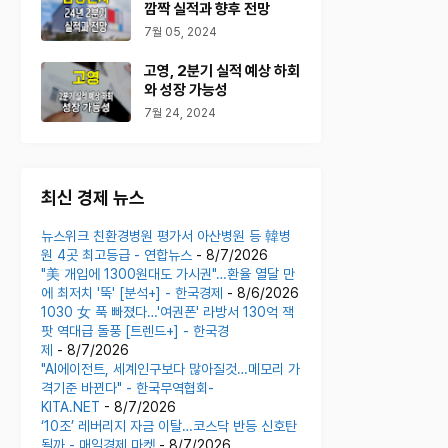
깜짝 실적과 향후 전망
7월 05, 2024
고영, 2분기 실적 예상 하회
와 성장 가능성
7월 24, 2024
최신 경제 뉴스
뉴스위크 친환경병원 평가서 아산병원 등 韓병
원 4곳 최고등급 - 연합뉴스
- 8/7/2026
"美 개입에 1300원대도 가시권"…환율 열달 만
에 최저치 '뚝' [분석+] - 한국경제
- 8/6/2026
1030 女 푹 빠졌다…'여권폰' 라방서 130억 잭
팟 역대급 돌풍 [트렌드+] - 한국경
제
- 8/7/2026
"AI에이전트, 세계인구보다 많아질것…메모리 가
격기준 바뀐다" - 한국무역협회-
KITA.NET
- 8/7/2026
‘10조’ 레버리지 자금 이탈…코스닥 반등 신호탄
될까 - 매일경제 마켓
- 8/7/2026