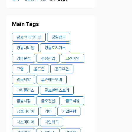
Main Tags
감성코퍼레이션
강원랜드
경동나비엔
경동도시가스
경제분석
경창산업
고려아연
고영
골프존
공구우먼
광동제약
교촌에프앤비
그린플러스
글로벌텍스프리
금융시장
금호건설
금호석유
금호타이어
기아
기업은행
나스미디어
나인테크