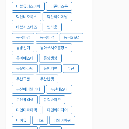
더블유에스아이
더존비즈온
덕산네오룩스
덕산하이메탈
데브시스터즈
덴티움
동국제강
동국제약
동국S&C
동방선기
동아쏘시오홀딩스
동아에스티
동양생명
동운아나텍
동인기연
두산
두산그룹
두산밥캣
두산에너빌리티
두산테스나
두산퓨얼셀
듀켐바이오
디앤디파마텍
디앤씨미디어
디어유
디오
디와이파워