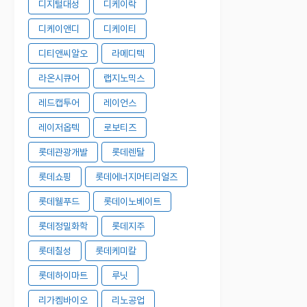
디지털대성
디케이락
디케이앤디
디케이티
디티앤씨알오
라메디텍
라온시큐어
랩지노믹스
레드캡투어
레이언스
레이저옵텍
로보티즈
롯데관광개발
롯데렌탈
롯데쇼핑
롯데에너지머티리얼즈
롯데웰푸드
롯데이노베이트
롯데정밀화학
롯데지주
롯데칠성
롯데케미칼
롯데하이마트
루닛
리가켐바이오
리노공업