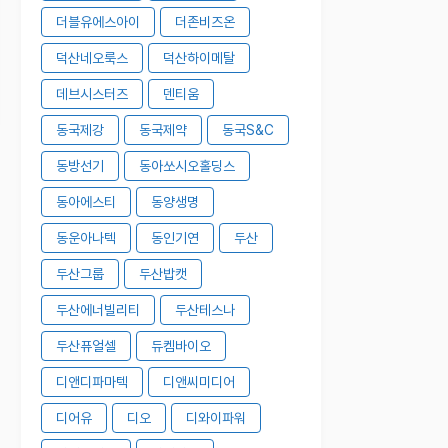
더블유에스아이
더존비즈온
덕산네오룩스
덕산하이메탈
데브시스터즈
덴티움
동국제강
동국제약
동국S&C
동방선기
동아쏘시오홀딩스
동아에스티
동양생명
동운아나텍
동인기연
두산
두산그룹
두산밥캣
두산에너빌리티
두산테스나
두산퓨얼셀
듀켐바이오
디앤디파마텍
디앤씨미디어
디어유
디오
디와이파워