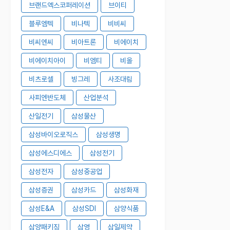
브랜드엑스코퍼레이션
브이티
블루엠텍
비나텍
비비씨
비씨엔씨
비아트론
비에이치
비에이치아이
비엠티
비올
비츠로셀
빙그레
사조대림
사피엔반도체
산업분석
산일전기
삼성물산
삼성바이오로직스
삼성생명
삼성에스디에스
삼성전기
삼성전자
삼성중공업
삼성증권
삼성카드
삼성화재
삼성E&A
삼성SDI
삼양식품
삼양패키징
삼영
삼일제약