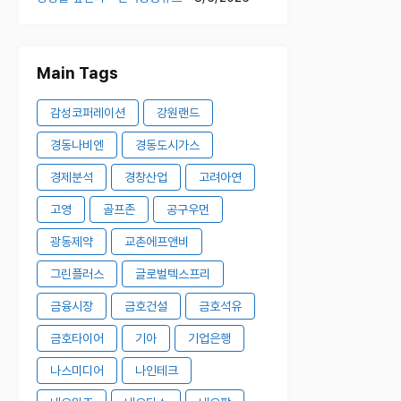
Main Tags
감성코퍼레이션
강원랜드
경동나비엔
경동도시가스
경제분석
경창산업
고려아연
고영
골프존
공구우먼
광동제약
교촌에프앤비
그린플러스
글로벌텍스프리
금융시장
금호건설
금호석유
금호타이어
기아
기업은행
나스미디어
나인테크