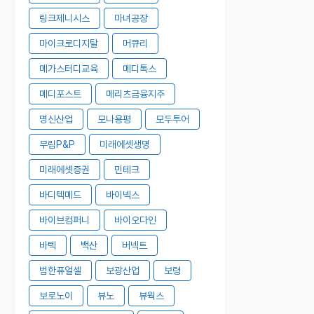
링크제니시스
마녀공장
마이크로디지탈
머큐리
메가스터디교육
메디톡스
메디포스트
메리츠금융지주
명신산업
모나용평
모두투어
무림P&P
미래에셋생명
미래에셋증권
민테크
바디텍메드
바이넥스
바이브컴퍼니
바이오다인
바텍
백산
버넥트
범한퓨얼셀
보광산업
보령
보로노이
뷰노
뷰웍스