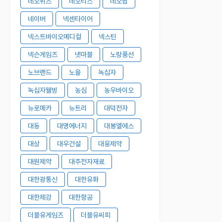
네오위즈
네오티스
네오팜
네이버
넥센타이어
넥스트바이오메디컬
넥스틴
넥슨게임즈
넷마블
노랑풍선
노브랜드
노을
녹십자
녹십자웰빙
농심
농우바이오
뉴로메카
뉴트리
대덕전자
대동
대명에너지
대봉엘에스
대상
대우건설
대웅제약
대원제약
대주전자재료
대한광통신
대한유화
대한제강
대한항공
더블유게임즈
더블유씨피