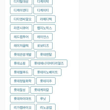
디지털대성
디케이락
디케이앤디
디케이티
디티앤씨알오
라메디텍
라온시큐어
랩지노믹스
레드캡투어
레이언스
레이저옵텍
로보티즈
롯데관광개발
롯데렌탈
롯데쇼핑
롯데에너지머티리얼즈
롯데웰푸드
롯데이노베이트
롯데정밀화학
롯데지주
롯데칠성
롯데케미칼
롯데하이마트
루닛
리가켐바이오
리노공업