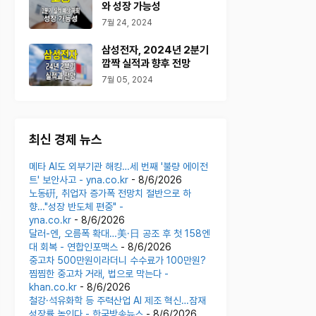
와 성장 가능성
7월 24, 2024
삼성전자, 2024년 2분기
깜짝 실적과 향후 전망
7월 05, 2024
최신 경제 뉴스
메타 AI도 외부기관 해킹…세 번째 '불량 에이전
트' 보안사고 - yna.co.kr
- 8/6/2026
노동硏, 취업자 증가폭 전망치 절반으로 하
향…"성장 반도체 편중" -
yna.co.kr
- 8/6/2026
달러-엔, 오름폭 확대…美·日 공조 후 첫 158엔
대 회복 - 연합인포맥스
- 8/6/2026
중고차 500만원이라더니 수수료가 100만원?
찜찜한 중고차 거래, 법으로 막는다 -
khan.co.kr
- 8/6/2026
철강·석유화학 등 주력산업 AI 제조 혁신…잠재
성장률 높인다 - 한국방송뉴스
- 8/6/2026