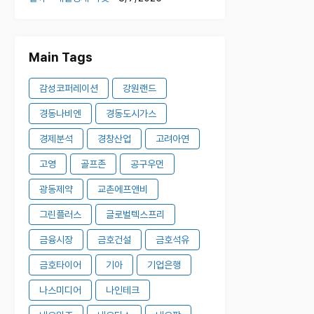
Main Tags
감성코퍼레이션
강원랜드
경동나비엔
경동도시가스
경제분석
경창산업
고려아연
고영
골프존
공구우먼
광동제약
교촌에프앤비
그린플러스
글로벌텍스프리
금융시장
금호건설
금호석유
금호타이어
기아
기업은행
나스미디어
나인테크