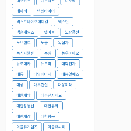
네오위즈
네오티스
네오팜
네이버
넥센타이어
넥스트바이오메디컬
넥스틴
넥슨게임즈
넷마블
노랑풍선
노브랜드
노을
녹십자
녹십자웰빙
농심
농우바이오
뉴로메카
뉴트리
대덕전자
대동
대명에너지
대봉엘에스
대상
대우건설
대웅제약
대원제약
대주전자재료
대한광통신
대한유화
대한제강
대한항공
더블유게임즈
더블유씨피