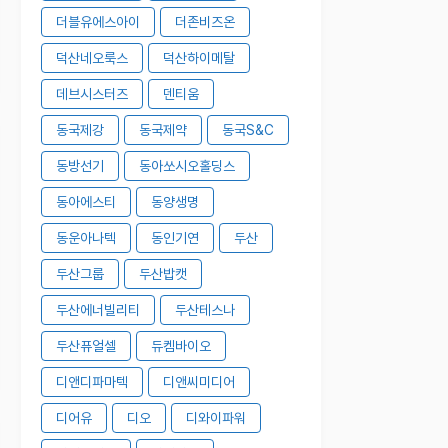
더블유에스아이
더존비즈온
덕산네오룩스
덕산하이메탈
데브시스터즈
덴티움
동국제강
동국제약
동국S&C
동방선기
동아쏘시오홀딩스
동아에스티
동양생명
동운아나텍
동인기연
두산
두산그룹
두산밥캣
두산에너빌리티
두산테스나
두산퓨얼셀
듀켐바이오
디앤디파마텍
디앤씨미디어
디어유
디오
디와이파워