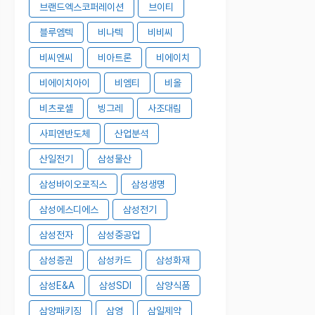
브랜드엑스코퍼레이션
브이티
블루엠텍
비나텍
비비씨
비씨엔씨
비아트론
비에이치
비에이치아이
비엠티
비올
비츠로셀
빙그레
사조대림
사피엔반도체
산업분석
산일전기
삼성물산
삼성바이오로직스
삼성생명
삼성에스디에스
삼성전기
삼성전자
삼성중공업
삼성증권
삼성카드
삼성화재
삼성E&A
삼성SDI
삼양식품
삼양패키징
삼영
삼일제약