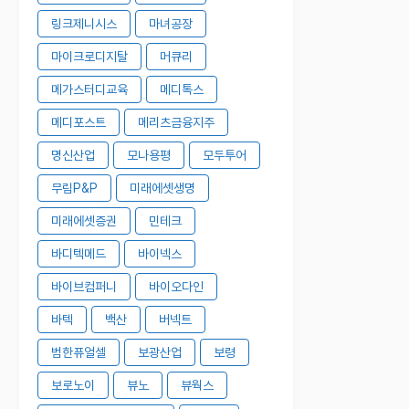
링크제니시스
마녀공장
마이크로디지탈
머큐리
메가스터디교육
메디톡스
메디포스트
메리츠금융지주
명신산업
모나용평
모두투어
무림P&P
미래에셋생명
미래에셋증권
민테크
바디텍메드
바이넥스
바이브컴퍼니
바이오다인
바텍
백산
버넥트
범한퓨얼셀
보광산업
보령
보로노이
뷰노
뷰웍스