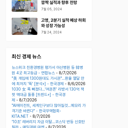
깜짝 실적과 향후 전망
7월 05, 2024
고영, 2분기 실적 예상 하회
와 성장 가능성
7월 24, 2024
최신 경제 뉴스
뉴스위크 친환경병원 평가서 아산병원 등 韓병
원 4곳 최고등급 - 연합뉴스
- 8/7/2026
"美 개입에 1300원대도 가시권"…환율 열달 만
에 최저치 '뚝' [분석+] - 한국경제
- 8/6/2026
1030 女 푹 빠졌다…'여권폰' 라방서 130억 잭
팟 역대급 돌풍 [트렌드+] - 한국경
제
- 8/7/2026
"AI에이전트, 세계인구보다 많아질것…메모리 가
격기준 바뀐다" - 한국무역협회-
KITA.NET
- 8/7/2026
‘10조’ 레버리지 자금 이탈…코스닥 반등 신호탄
될까 - 매일경제 마켓
- 8/7/2026