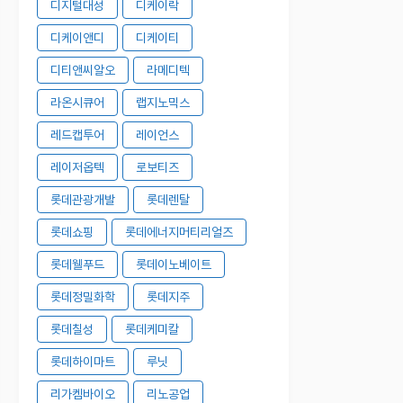
디지털대성
디케이락
디케이앤디
디케이티
디티앤씨알오
라메디텍
라온시큐어
랩지노믹스
레드캡투어
레이언스
레이저옵텍
로보티즈
롯데관광개발
롯데렌탈
롯데쇼핑
롯데에너지머티리얼즈
롯데웰푸드
롯데이노베이트
롯데정밀화학
롯데지주
롯데칠성
롯데케미칼
롯데하이마트
루닛
리가켐바이오
리노공업