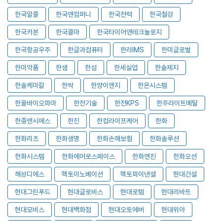
한국알콜
한국앤컴퍼니
한국전력
한국철강
한국카본
한국콜마
한국타이어앤테크놀로지
한국항공우주
한글과컴퓨터
한라IMS
한미글로벌
한미약품
한샘
한섬
한세실업
한솔제지
한솔케미칼
한싹
한양이엔지
한온시스템
한올바이오파마
한전기술
한전KPS
한주라이트메탈
한중엔시에스
한진
한컴라이프케어
한화
한화리츠
한화생명
한화손해보험
한화솔루션
한화시스템
한화에어로스페이스
한화엔진
한화오션
해성디에스
헥토이노베이션
헥토파이낸셜
현대건설
현대그린푸드
현대글로비스
현대로템
현대리바트
현대모비스
현대백화점
현대오토에버
현대위아