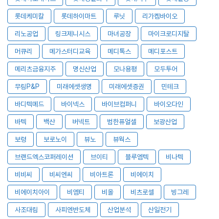
롯데케미칼
롯데하이마트
루닛
리가켐바이오
리노공업
링크제니시스
마녀공장
마이크로디지탈
머큐리
메가스터디교육
메디톡스
메디포스트
메리츠금융지주
명신산업
모나용평
모두투어
무림P&P
미래에셋생명
미래에셋증권
민테크
바디텍메드
바이넥스
바이브컴퍼니
바이오다인
바텍
백산
버넥트
범한퓨얼셀
보광산업
보령
보로노이
뷰노
뷰웍스
브랜드엑스코퍼레이션
브이티
블루엠텍
비나텍
비비씨
비씨엔씨
비아트론
비에이치
비에이치아이
비엠티
비올
비츠로셀
빙그레
사조대림
사피엔반도체
산업분석
산일전기