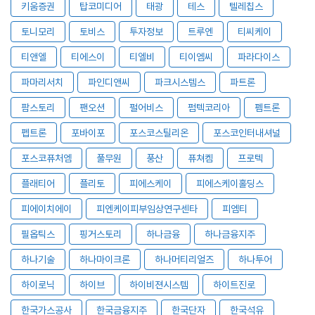
키움증권
탑코미디어
태광
테스
텔레칩스
토니모리
토비스
투자정보
트루엔
티씨케이
티앤엘
티에스이
티엘비
티이엠씨
파라다이스
파마리서치
파인디앤씨
파크시스템스
파트론
팜스토리
팬오션
펄어비스
펌텍코리아
펨트론
펩트론
포바이포
포스코스틸리온
포스코인터내셔널
포스코퓨처엠
풀무원
풍산
퓨쳐켐
프로텍
플래티어
플리토
피에스케이
피에스케이홀딩스
피에이치에이
피엔케이피부임상연구센타
피엠티
필옵틱스
핑거스토리
하나금융
하나금융지주
하나기술
하나마이크론
하나머티리얼즈
하나투어
하이로닉
하이브
하이비젼시스템
하이트진로
한국가스공사
한국금융지주
한국단자
한국석유