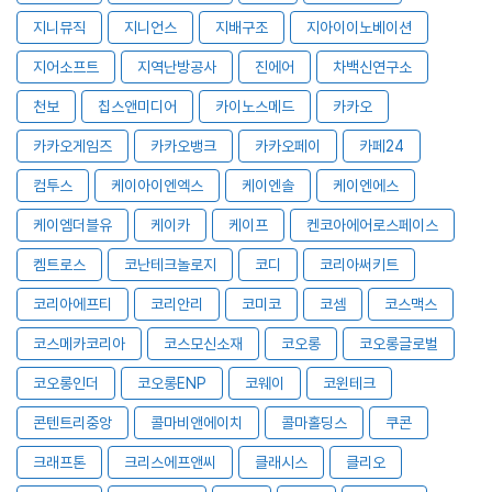
지니뮤직
지니언스
지배구조
지아이이노베이션
지어소프트
지역난방공사
진에어
차백신연구소
천보
칩스앤미디어
카이노스메드
카카오
카카오게임즈
카카오뱅크
카카오페이
카페24
컴투스
케이아이엔엑스
케이엔솔
케이엔에스
케이엠더블유
케이카
케이프
켄코아에어로스페이스
켐트로스
코난테크놀로지
코디
코리아써키트
코리아에프티
코리안리
코미코
코셈
코스맥스
코스메카코리아
코스모신소재
코오롱
코오롱글로벌
코오롱인더
코오롱ENP
코웨이
코윈테크
콘텐트리중앙
콜마비앤에이치
콜마홀딩스
쿠콘
크래프톤
크리스에프앤씨
클래시스
클리오