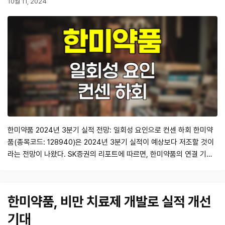
10월 11, 2024
한미약품 2024년 3분기 실적 전망: 일회성 요인으로 컨센 하회 한미약
품(종목코드: 128940)은 2024년 3분기 실적이 예상보다 저조할 것이
라는 전망이 나왔다. SK증권의 리포트에 따르면, 한미약품의 연결 기준
매출액은 3,602억원으로 전년 동기 대비 1.2% 감소할 것으로 예상된다.
영업이익은 482억원으로, 이는 전년 동기 대비 16.3% 하락할 것으로
보인다. 이러한 실적은 여름 휴가철로 인한 영업일수 부족 및 중국 내 홍
한미약품, 비만 치료제 개발로 실적 개선
수 영향…
기대