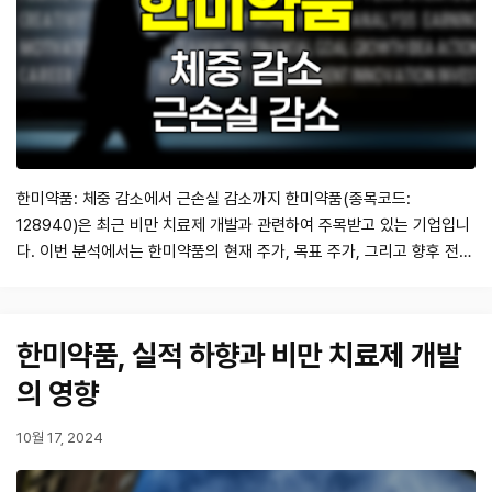
한미약품: 체중 감소에서 근손실 감소까지 한미약품(종목코드:
128940)은 최근 비만 치료제 개발과 관련하여 주목받고 있는 기업입니
다. 이번 분석에서는 한미약품의 현재 주가, 목표 주가, 그리고 향후 전망
에 대해 자세히 살펴보겠습니다. 특히, 새로운 GLP-1/GIP/GCG 3 중 작
용제인 HM15275의 임상 결과와 시장 경쟁력에 대한 분석을 통해 투자
자들에게 유용한 정보를 제공하고자 합니다. 현재 주가 및 목표 주가 현
한미약품, 실적 하향과 비만 치료제 개발
재 한미약품의 주…
의 영향
10월 17, 2024