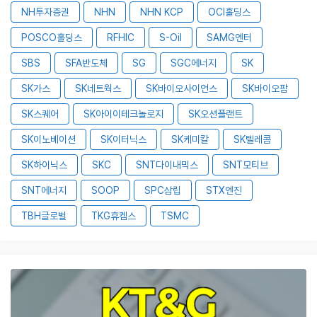
NH투자증권
NHN
NHN KCP
OCI홀딩스
POSCO홀딩스
RFHIC
S-Oil
SAMG엔터
SBS
SFA반도체
SG
SGC에너지
SK
SK가스
SK네트웍스
SK바이오사이언스
SK바이오팜
SK스퀘어
SK아이이테크놀로지
SK오션플랜트
SK이노베이션
SK이터닉스
SK케미칼
SK텔레콤
SK하이닉스
SKC
SNT다이내믹스
SNT모티브
SNT에너지
SOOP
SPC삼립
STX엔진
TBH글로벌
TKG휴켐스
TSMC