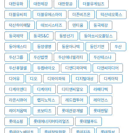
대한유화
대한제강
대한항공
더블유게임즈
더블유씨피
더블유에스아이
더존비즈온
덕산네오룩스
덕산하이메탈
데브시스터즈
덴티움
동국제강
동국제약
동국S&C
동방선기
동아쏘시오홀딩스
동아에스티
동양생명
동운아나텍
동인기연
두산
두산그룹
두산밥캣
두산에너빌리티
두산테스나
두산퓨얼셀
듀켐바이오
디앤디파마텍
디앤씨미디어
디어유
디오
디와이파워
디지털대성
디케이락
디케이앤디
디케이티
디티앤씨알오
라메디텍
라온시큐어
랩지노믹스
레드캡투어
레이언스
레이저옵텍
로보티즈
롯데관광개발
롯데렌탈
롯데쇼핑
롯데에너지머티리얼즈
롯데웰푸드
롯데이노베이트
롯데정밀화학
롯데지주
롯데칠성