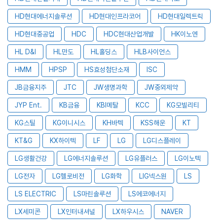
HD현대에너지솔루션
HD현대인프라코어
HD현대일렉트릭
HD현대중공업
HDC
HDC현대산업개발
HK이노엔
HL D&I
HL만도
HL홀딩스
HLB사이언스
HMM
HPSP
HS효성첨단소재
ISC
JB금융지주
JTC
JW생명과학
JW중외제약
JYP Ent.
KB금융
KBI메탈
KCC
KG모빌리티
KG스틸
KG이니시스
KH바텍
KSS해운
KT
KT&G
KX하이텍
LF
LG
LG디스플레이
LG생활건강
LG에너지솔루션
LG유플러스
LG이노텍
LG전자
LG헬로비전
LG화학
LIG넥스원
LS
LS ELECTRIC
LS마린솔루션
LS에코에너지
LX세미콘
LX인터내셔널
LX하우시스
NAVER