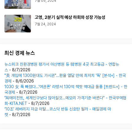
7월 05, 2024
고영, 2분기 실적 예상 하회와 성장 가능성
7월 24, 2024
최신 경제 뉴스
뉴스위크 친환경병원 평가서 아산병원 등 韓병원 4곳 최고등급 - 연합뉴
스
- 8/7/2026
"美 개입에 1300원대도 가시권"…환율 열달 만에 최저치 '뚝' [분석+] - 한국
경제
- 8/6/2026
1030 女 푹 빠졌다…'여권폰' 라방서 130억 잭팟 역대급 돌풍 [트렌드+] - 한
국경제
- 8/7/2026
"AI에이전트, 세계인구보다 많아질것…메모리 가격기준 바뀐다" - 한국무역협
회-KITA.NET
- 8/7/2026
‘10조’ 레버리지 자금 이탈…코스닥 반등 신호탄 될까 - 매일경제 마
켓
- 8/7/2026