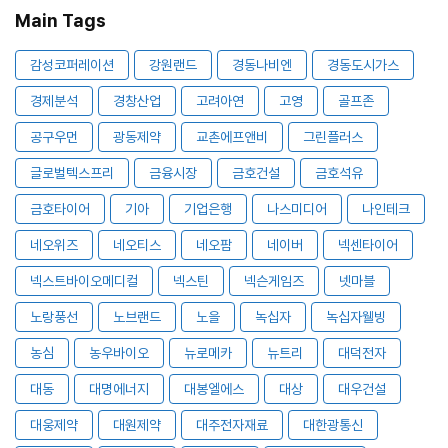
Main Tags
감성코퍼레이션
강원랜드
경동나비엔
경동도시가스
경제분석
경창산업
고려아연
고영
골프존
공구우먼
광동제약
교촌에프앤비
그린플러스
글로벌텍스프리
금융시장
금호건설
금호석유
금호타이어
기아
기업은행
나스미디어
나인테크
네오위즈
네오티스
네오팜
네이버
넥센타이어
넥스트바이오메디컬
넥스틴
넥슨게임즈
넷마블
노랑풍선
노브랜드
노을
녹십자
녹십자웰빙
농심
농우바이오
뉴로메카
뉴트리
대덕전자
대동
대명에너지
대봉엘에스
대상
대우건설
대웅제약
대원제약
대주전자재료
대한광통신