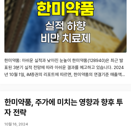
한미약품: 아쉬운 실적과 낮아진 눈높이 한미약품(128940)은 최근 발
표된 3분기 실적 전망에 따라 아쉬운 결과를 예고하고 있습니다. 2024
년 10월 1일, iM증권의 리포트에 따르면, 한미약품의 연결기준 매출액은
3,636억원으로 전년 대비 0.3% 감소할 것으로 보이며, 영업이익은
475억원으로 17.5% 감소할 것으로 예상됩니다. 이는 시장의 컨센서스
인 3,798억원 및 545억원을 하회하는 수치입니다. 중국 북경한미의 정
한미약품, 주가에 미치는 영향과 향후 투
상적인 영업…
자 전략
10월 16, 2024