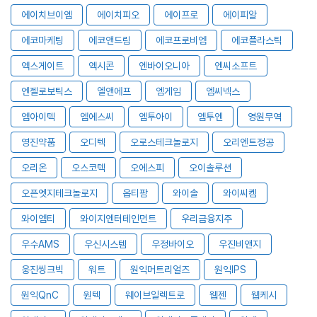
에이치브이엠
에이치피오
에이프로
에이피알
에코마케팅
에코앤드림
에코프로비엠
에코플라스틱
엑스게이트
엑시콘
엔바이오니아
엔씨소프트
엔젤로보틱스
엘앤에프
엠게임
엠씨넥스
엠아이텍
엠에스씨
엠투아이
엠투엔
영원무역
영진약품
오디텍
오로스테크놀로지
오리엔트정공
오리온
오스코텍
오에스피
오이솔루션
오픈엣지테크놀로지
옵티팜
와이솔
와이씨켐
와이엠티
와이지엔터테인먼트
우리금융지주
우수AMS
우신시스템
우정바이오
우진비앤지
웅진씽크빅
워트
원익머트리얼즈
원익IPS
원익QnC
원텍
웨이브일렉트로
웹젠
웹케시