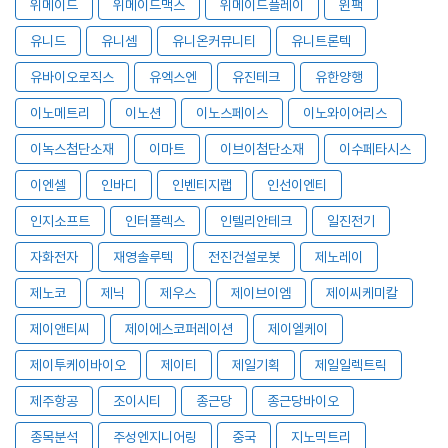
위메이드
위메이드맥스
위메이드플레이
윈팩
유니드
유니셈
유니온커뮤니티
유니트론텍
유바이오로직스
유엑스엔
유진테크
유한양행
이노메트리
이노션
이노스페이스
이노와이어리스
이녹스첨단소재
이마트
이브이첨단소재
이수페타시스
이엔셀
인바디
인벤티지랩
인선이엔티
인지소프트
인터플렉스
인텔리안테크
일진전기
자화전자
재영솔루텍
전진건설로봇
제노레이
제노코
제닉
제우스
제이브이엠
제이씨케미칼
제이앤티씨
제이에스코퍼레이션
제이엘케이
제이투케이바이오
제이티
제일기획
제일일렉트릭
제주항공
조이시티
종근당
종근당바이오
종목분석
주성엔지니어링
중국
지노믹트리