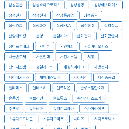
삼성물산
삼성바이오로직스
삼성생명
삼성에스디에스
삼성전기
삼성전자
삼성중공업
삼성증권
삼성카드
삼성화재
삼성E&A
삼성SDI
삼양식품
삼양패키징
삼영
삼일제약
삼화전기
삼화콘덴서
상아프론테크
샤페론
서연이화
서울바이오시스
서울반도체
서원인텍
서진시스템
서흥
선익시스템
성일하이텍
세경하이테크
세방전지
세아메카닉스
세아베스틸지주
세아제강
세진중공업
셀레믹스
셀바스AI
셀트리온
솔루스첨단소재
솔루엠
솔브레인
솔트룩스
수산인더스트리
수프로
슈프리마
슈피겐코리아
스카이라이프
스튜디오드래곤
스튜디오미르
시디즈
시지트로닉스