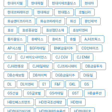
현대이지웰
현대제철
현대지에프홀딩스
현대차
현대코퍼레이션
현대해상
현대힘스
호텔신라
화승엔터프라이즈
화승코퍼레이션
화신
환인제약
효성
효성중공업
효성첨단소재
효성티앤씨
휠라홀딩스
휴메딕스
휴비츠
휴젤
AJ네트웍스
AP시스템
BGF리테일
BNK금융지주
CG인바이츠
CJ
CJ 바이오사이언스
CJ CGV
CJ ENM
CJ대한통운
CJ제일제당
CJ프레시웨이
DB금융투자
DB손해보험
DB하이텍
DGB금융지주
DI동일
DL
DL이앤씨
E1
F&F
GKL
GS
GS건설
GS글로벌
GS리테일
GST
HB솔루션
HB인베스트먼트
HD한국조선해양
HD현대
HD현대건설기계
HD현대마린솔루션
HD현대미포