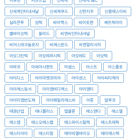
시큐센
시프트업
신세계
신세계 I&C
신세계인터내셔날
신세계푸드
신한지주
신흥에스이씨
실리콘투
심텍
싸이맥스
싸이토젠
쎄트렉아이
쎌바이오텍
쏠리드
씨앤씨인터내셔널
씨어스테크놀로지
씨에스윈드
씨엔알리서치
아모그린텍
아모레퍼시픽
아모레G
아모텍
아바코
아세아시멘트
아셈스
아스트
아스플로
아이디스
아이마켓코리아
아이센스
아이씨티케이
아이에스동서
아이엠비디엑스
아이엠티
아이티엠반도체
아이패밀리에스씨
아톤
알루코
애경산업
애니플러스
앱클론
에스앤디
에스엘
에스엠
에스오에스랩
에스와이스틸텍
에스트래픽
에스티아이
에스티팜
에이비엘바이오
에이에스텍