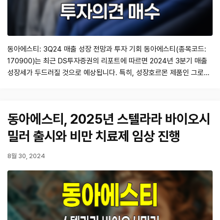
동아에스티: 3Q24 매출 성장 전망과 투자 기회 동아에스티(종목코드:
170900)는 최근 DS투자증권의 리포트에 따르면 2024년 3분기 매출
성장세가 두드러질 것으로 예상됩니다. 특히, 성장호르몬 제품인 그로트
로핀의 매출이 주요 성장 동력으로 작용할 것으로 보입니다. 이번 블로그
포스트에서는 동아에스티의 실적 전망과 함께 투자 기회를 분석해보겠습
니다. 1. 회사 개요 동아에스티는 2013년 4월 8일 상장된 제약회사로,
동아에스티, 2025년 스텔라라 바이오시
주로 성장호르몬…
밀러 출시와 비만 치료제 임상 진행
8월 30, 2024