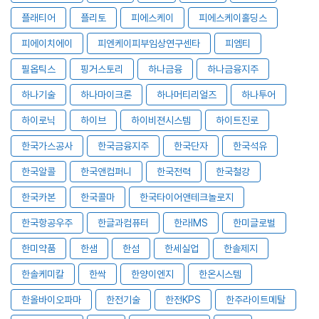
플래티어
플리토
피에스케이
피에스케이홀딩스
피에이치에이
피엔케이피부임상연구센타
피엠티
필옵틱스
핑거스토리
하나금융
하나금융지주
하나기술
하나마이크론
하나머티리얼즈
하나투어
하이로닉
하이브
하이비젼시스템
하이트진로
한국가스공사
한국금융지주
한국단자
한국석유
한국알콜
한국앤컴퍼니
한국전력
한국철강
한국카본
한국콜마
한국타이어앤테크놀로지
한국항공우주
한글과컴퓨터
한라IMS
한미글로벌
한미약품
한샘
한섬
한세실업
한솔제지
한솔케미칼
한싹
한양이엔지
한온시스템
한올바이오파마
한전기술
한전KPS
한주라이트메탈