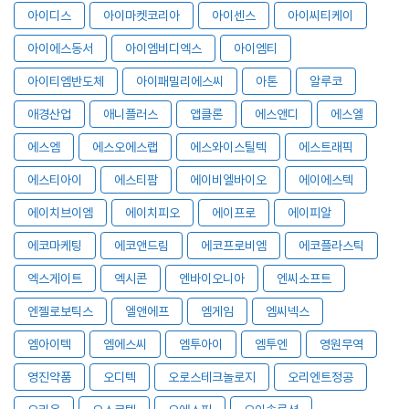
아이디스
아이마켓코리아
아이센스
아이씨티케이
아이에스동서
아이엠비디엑스
아이엠티
아이티엠반도체
아이패밀리에스씨
아톤
알루코
애경산업
애니플러스
앱클론
에스앤디
에스엘
에스엠
에스오에스랩
에스와이스틸텍
에스트래픽
에스티아이
에스티팜
에이비엘바이오
에이에스텍
에이치브이엠
에이치피오
에이프로
에이피알
에코마케팅
에코앤드림
에코프로비엠
에코플라스틱
엑스게이트
엑시콘
엔바이오니아
엔씨소프트
엔젤로보틱스
엘앤에프
엠게임
엠씨넥스
엠아이텍
엠에스씨
엠투아이
엠투엔
영원무역
영진약품
오디텍
오로스테크놀로지
오리엔트정공