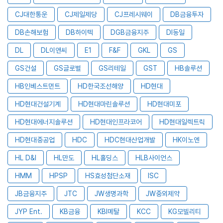
CJ대한통운
CJ제일제당
CJ프레시웨이
DB금융투자
DB손해보험
DB하이텍
DGB금융지주
DI동일
DL
DL이앤씨
E1
F&F
GKL
GS
GS건설
GS글로벌
GS리테일
GST
HB솔루션
HB인베스트먼트
HD한국조선해양
HD현대
HD현대건설기계
HD현대마린솔루션
HD현대미포
HD현대에너지솔루션
HD현대인프라코어
HD현대일렉트릭
HD현대중공업
HDC
HDC현대산업개발
HK이노엔
HL D&I
HL만도
HL홀딩스
HLB사이언스
HMM
HPSP
HS효성첨단소재
ISC
JB금융지주
JTC
JW생명과학
JW중외제약
JYP Ent.
KB금융
KBI메탈
KCC
KG모빌리티