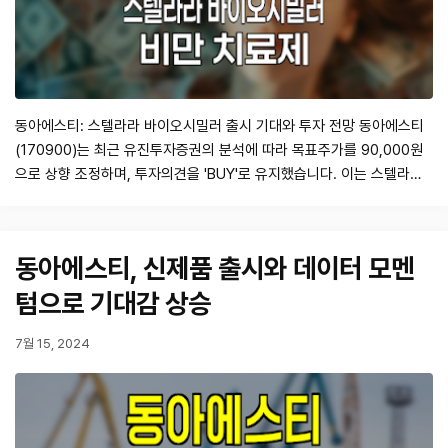
동아에스티: 스텔라라 바이오시밀러 출시 기대와 투자 전망 동아에스티
(170900)는 최근 유진투자증권의 분석에 따라 목표주가를 90,000원
으로 상향 조정하며, 투자의견을 'BUY'로 유지했습니다. 이는 스텔라라
바이오시밀러의 출시가 2025년으로 예정되어 있고, 비만 치료제 관련
파이프라인의 임상 진행이 중요한 요소로 작용하고 있기 때문입니다. 현
재 주가는 74,900원으로, 연초 대비 8.4% 상승한 수치입니다. 스텔라
동아에스티, 신제품 출시와 데이터 모멘
라 바…
텀으로 기대감 상승
7월 15, 2024