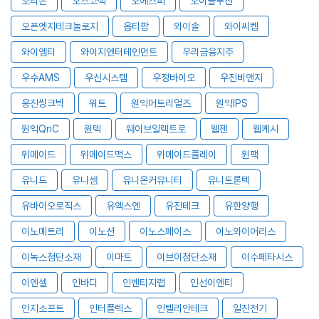
오리온
오스코텍
오에스피
오이솔루션
오픈엣지테크놀로지
옵티팜
와이솔
와이씨켐
와이엠티
와이지엔터테인먼트
우리금융지주
우수AMS
우신시스템
우정바이오
우진비앤지
웅진씽크빅
워트
원익머트리얼즈
원익IPS
원익QnC
원텍
웨이브일렉트로
웹젠
웹케시
위메이드
위메이드맥스
위메이드플레이
윈팩
유니드
유니셈
유니온커뮤니티
유니트론텍
유바이오로직스
유엑스엔
유진테크
유한양행
이노메트리
이노션
이노스페이스
이노와이어리스
이녹스첨단소재
이마트
이브이첨단소재
이수페타시스
이엔셀
인바디
인벤티지랩
인선이엔티
인지소프트
인터플렉스
인텔리안테크
일진전기