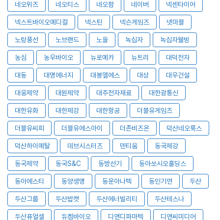
네오위즈
네오티스
네오팜
네이버
넥센타이어
넥스트바이오메디컬
넥스틴
넥슨게임즈
넷마블
노랑풍선
노브랜드
노을
녹십자
녹십자웰빙
농심
농우바이오
뉴로메카
뉴트리
대덕전자
대동
대명에너지
대봉엘에스
대상
대우건설
대웅제약
대원제약
대주전자재료
대한광통신
대한유화
대한제강
대한항공
더블유게임즈
더블유씨피
더블유에스아이
더존비즈온
덕산네오룩스
덕산하이메탈
데브시스터즈
덴티움
동국제강
동국제약
동국S&C
동방선기
동아쏘시오홀딩스
동아에스티
동양생명
동운아나텍
동인기연
두산
두산그룹
두산밥캣
두산에너빌리티
두산테스나
두산퓨얼셀
듀켐바이오
디앤디파마텍
디앤씨미디어