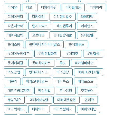
디어유
디오
디와이파워
디지털대성
디케이락
디케이앤디
디케이티
디티앤씨알오
라메디텍
라온시큐어
랩지노믹스
레드캡투어
레이언스
레이저옵텍
로보티즈
롯데관광개발
롯데렌탈
롯데쇼핑
롯데에너지머티리얼즈
롯데웰푸드
롯데이노베이트
롯데정밀화학
롯데지주
롯데칠성
롯데케미칼
롯데하이마트
루닛
리가켐바이오
리노공업
링크제니시스
마녀공장
마이크로디지탈
머큐리
메가스터디교육
메디톡스
메디포스트
메리츠금융지주
명신산업
모나용평
모두투어
무림P&P
미래에셋생명
미래에셋증권
민테크
바디텍메드
바이넥스
바이브컴퍼니
바이오다인