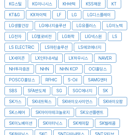
KG스틸
KG이니시스
KH바텍
KSS해운
KT
KT&G
KX하이텍
LF
LG
LG디스플레이
LG생활건강
LG에너지솔루션
LG유플러스
LG이노텍
LG전자
LG헬로비전
LG화학
LIG넥스원
LS
LS ELECTRIC
LS마린솔루션
LS에코에너지
LX세미콘
LX인터내셔널
LX하우시스
NAVER
NH투자증권
NHN
NHN KCP
OCI홀딩스
POSCO홀딩스
RFHIC
S-Oil
SAMG엔터
SBS
SFA반도체
SG
SGC에너지
SK
SK가스
SK네트웍스
SK바이오사이언스
SK바이오팜
SK스퀘어
SK아이이테크놀로지
SK오션플랜트
SK이노베이션
SK이터닉스
SK케미칼
SK텔레콤
SK하이닉스
SKC
SNT다이내믹스
SNT모티브