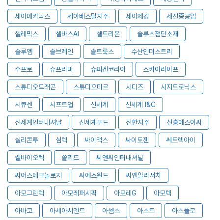
세아메카닉스
세아베스틸지주
세아제강
세진중공업
셀레믹스
셀바스AI
셀트리온
솔루스첨단소재
솔루엠
솔브레인
솔트룩스
수산인더스트리
수프로
슈프리마
슈피겐코리아
스카이라이프
스튜디오드래곤
스튜디오미르
시디즈
시지트로닉스
시큐센
시프트업
신세계
신세계 I&C
신세계인터내셔날
신세계푸드
신한지주
신흥에스이씨
실리콘투
심텍
싸이맥스
싸이토젠
쎄트렉아이
쎌바이오텍
쏠리드
씨앤씨인터내셔널
씨어스테크놀로지
씨에스윈드
씨엔알리서치
아모그린텍
아모레퍼시픽
아모레G
아모텍
아바코
아세아시멘트
아셈스
아스트
아스플로