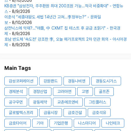
스
- 8/10/2026
KB증권 "삼성전자, 주주환원 최대 200조원 가능…적극 비중확대" - 연합뉴
스
- 8/9/2026
이준석 “세종대왕도 세법 14년간 고쳐…李정부는?” - 문화일
보
- 8/10/2026
삼전닉스에 악재?…"애플, 中 CXMT 칩 테스트 후 공급 초읽기" - 한국경
제
- 8/9/2026
호남 반도체 '속도전' 강조한 李, 오늘 메가프로젝트 2차 민관 회의 - 아시아경
제
- 8/9/2026
Main Tags
감성코퍼레이션
강원랜드
경동나비엔
경동도시가스
경제분석
경창산업
고려아연
고영
골프존
공구우먼
광동제약
교촌에프앤비
그린플러스
글로벌텍스프리
금융시장
금호건설
금호석유
금호타이어
기아
기업은행
나스미디어
나인테크