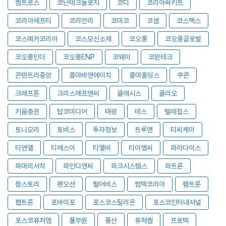
켐트로스
코난테크놀로지
코디
코리아써키트
코리아에프티
코리안리
코미코
코셈
코스맥스
코스메카코리아
코스모신소재
코오롱
코오롱글로벌
코오롱인더
코오롱ENP
코웨이
코윈테크
콘텐트리중앙
콜마비앤에이치
콜마홀딩스
쿠콘
크래프톤
크리스에프앤씨
클래시스
클리오
키움증권
탑코미디어
태광
테스
텔레칩스
토니모리
토비스
투자정보
트루엔
티씨케이
티앤엘
티에스이
티엘비
티이엠씨
파라다이스
파마리서치
파인디앤씨
파크시스템스
파트론
팜스토리
팬오션
펄어비스
펌텍코리아
펨트론
펩트론
포바이포
포스코스틸리온
포스코인터내셔널
포스코퓨처엠
풀무원
풍산
퓨쳐켐
프로텍