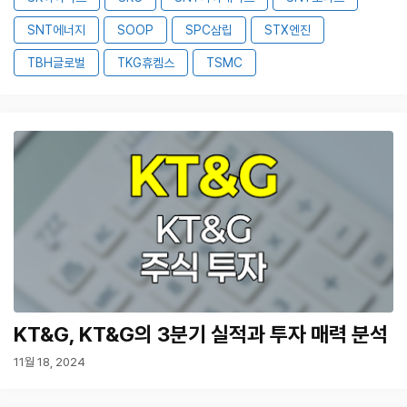
SNT에너지
SOOP
SPC삼립
STX엔진
TBH글로벌
TKG휴켐스
TSMC
KT&G, KT&G의 3분기 실적과 투자 매력 분석
11월 18, 2024