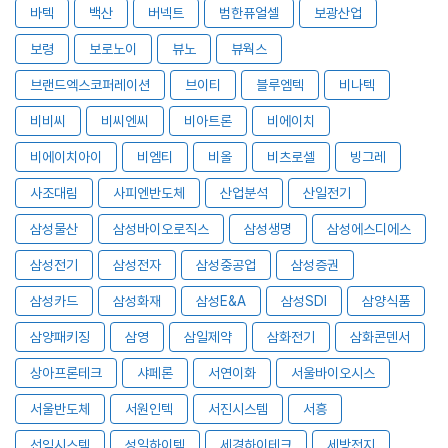
바텍
백산
버넥트
범한퓨얼셀
보광산업
보령
보로노이
뷰노
뷰웍스
브랜드엑스코퍼레이션
브이티
블루엠텍
비나텍
비비씨
비씨엔씨
비아트론
비에이치
비에이치아이
비엠티
비올
비츠로셀
빙그레
사조대림
사피엔반도체
산업분석
산일전기
삼성물산
삼성바이오로직스
삼성생명
삼성에스디에스
삼성전기
삼성전자
삼성중공업
삼성증권
삼성카드
삼성화재
삼성E&A
삼성SDI
삼양식품
삼양패키징
삼영
삼일제약
삼화전기
삼화콘덴서
상아프론테크
샤페론
서연이화
서울바이오시스
서울반도체
서원인텍
서진시스템
서흥
선익시스템
성일하이텍
세경하이테크
세방전지