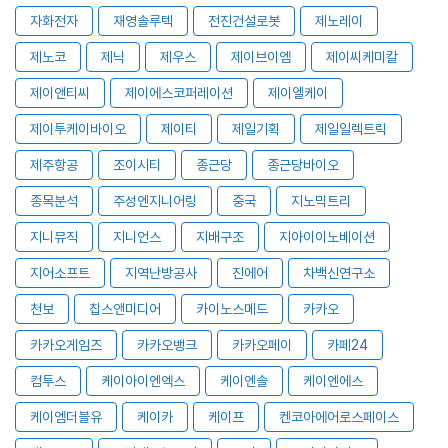
자화전자
재영솔루텍
전진건설로봇
제노레이
제노코
제닉
제우스
제이브이엠
제이씨케미칼
제이앤티씨
제이에스코퍼레이션
제이엘케이
제이투케이바이오
제이티
제일기획
제일일렉트릭
제주항공
조이시티
종근당
종근당바이오
종목분석
주성엔지니어링
중국
지노믹트리
지니뮤직
지니언스
지배구조
지아이이노베이션
지어소프트
지역난방공사
진에어
차백신연구소
천보
칩스앤미디어
카이노스메드
카카오
카카오게임즈
카카오뱅크
카카오페이
카페24
컴투스
케이아이엔엑스
케이엔솔
케이엔에스
케이엠더블유
케이카
케이프
켄코아에어로스페이스