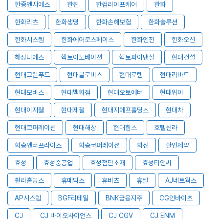
한중엔시에스
한진
한컴라이프케어
한화
한화리츠
한화생명
한화손해보험
한화솔루션
한화시스템
한화에어로스페이스
한화엔진
한화오션
해성디에스
헥토이노베이션
헥토파이낸셜
현대건설
현대그린푸드
현대글로비스
현대로템
현대리바트
현대모비스
현대백화점
현대오토에버
현대위아
현대이지웰
현대제철
현대지에프홀딩스
현대차
현대코퍼레이션
현대해상
현대힘스
호텔신라
화승엔터프라이즈
화승코퍼레이션
화신
환인제약
효성
효성중공업
효성첨단소재
효성티앤씨
휠라홀딩스
휴메딕스
휴비츠
휴젤
AJ네트웍스
AP시스템
BGF리테일
BNK금융지주
CG인바이츠
CJ
CJ 바이오사이언스
CJ CGV
CJ ENM