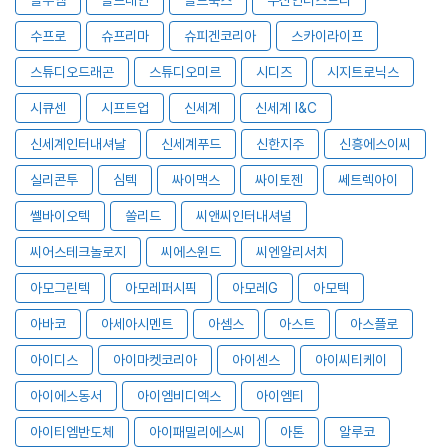
수프로
슈프리마
슈피겐코리아
스카이라이프
스튜디오드래곤
스튜디오미르
시디즈
시지트로닉스
시큐센
시프트업
신세계
신세계 I&C
신세계인터내셔날
신세계푸드
신한지주
신흥에스이씨
실리콘투
심텍
싸이맥스
싸이토젠
쎄트렉아이
쎌바이오텍
쏠리드
씨앤씨인터내셔널
씨어스테크놀로지
씨에스윈드
씨엔알리서치
아모그린텍
아모레퍼시픽
아모레G
아모텍
아바코
아세아시멘트
아셈스
아스트
아스플로
아이디스
아이마켓코리아
아이센스
아이씨티케이
아이에스동서
아이엠비디엑스
아이엠티
아이티엠반도체
아이패밀리에스씨
아톤
알루코