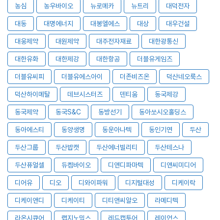
농심
농우바이오
뉴로메카
뉴트리
대덕전자
대동
대명에너지
대봉엘에스
대상
대우건설
대웅제약
대원제약
대주전자재료
대한광통신
대한유화
대한제강
대한항공
더블유게임즈
더블유씨피
더블유에스아이
더존비즈온
덕산네오룩스
덕산하이메탈
데브시스터즈
덴티움
동국제강
동국제약
동국S&C
동방선기
동아쏘시오홀딩스
동아에스티
동양생명
동운아나텍
동인기연
두산
두산그룹
두산밥캣
두산에너빌리티
두산테스나
두산퓨얼셀
듀켐바이오
디앤디파마텍
디앤씨미디어
디어유
디오
디와이파워
디지털대성
디케이락
디케이앤디
디케이티
디티앤씨알오
라메디텍
라온시큐어
랩지노믹스
레드캡투어
레이언스