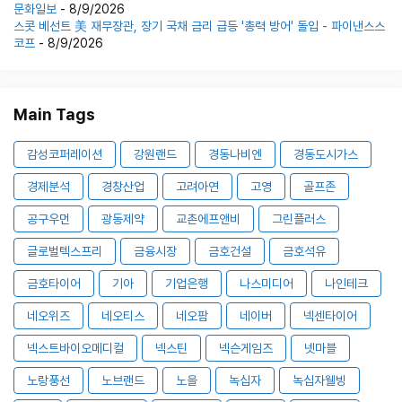
문화일보
- 8/9/2026
스콧 베선트 美 재무장관, 장기 국채 금리 급등 '총력 방어' 돌입 - 파이낸스스
코프
- 8/9/2026
Main Tags
감성코퍼레이션
강원랜드
경동나비엔
경동도시가스
경제분석
경창산업
고려아연
고영
골프존
공구우먼
광동제약
교촌에프앤비
그린플러스
글로벌텍스프리
금융시장
금호건설
금호석유
금호타이어
기아
기업은행
나스미디어
나인테크
네오위즈
네오티스
네오팜
네이버
넥센타이어
넥스트바이오메디컬
넥스틴
넥슨게임즈
넷마블
노랑풍선
노브랜드
노을
녹십자
녹십자웰빙