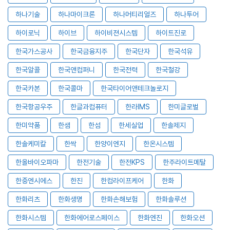
하나기술
하나마이크론
하나머티리얼즈
하나투어
하이로닉
하이브
하이비젼시스템
하이트진로
한국가스공사
한국금융지주
한국단자
한국석유
한국알콜
한국앤컴퍼니
한국전력
한국철강
한국카본
한국콜마
한국타이어앤테크놀로지
한국항공우주
한글과컴퓨터
한라IMS
한미글로벌
한미약품
한샘
한섬
한세실업
한솔제지
한솔케미칼
한싹
한양이엔지
한온시스템
한올바이오파마
한전기술
한전KPS
한주라이트메탈
한중엔시에스
한진
한컴라이프케어
한화
한화리츠
한화생명
한화손해보험
한화솔루션
한화시스템
한화에어로스페이스
한화엔진
한화오션