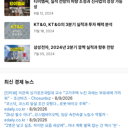
티이엠씨, 실적 전망의 하향 조정과 신사업의 성장 가능
성
9월 12, 2024
KT&G, KT&G의 3분기 실적과 투자 매력 분석
11월 18, 2024
삼성전자, 2024년 2분기 깜짝 실적과 향후 전망
7월 05, 2024
최신 경제 뉴스
[인터뷰] 이관옥 싱가포르국립대 교수 “고가주택 누진 과세는 부유세에 가까
워” - 조선비즈 - Chosunbiz
- 8/9/2026
“코스닥, 코스피 앞설 조건 갖췄다…로봇·바이오 주목” -
edaily.co.kr
- 8/9/2026
“2b상 필수 아냐”…강스템바이오텍, 임상 속전속결 노림수 먹힐까 -
edaily.co.kr
- 8/9/2026
“2명은 낳고 싶죠. 하지만 요즘 세상에”…자녀 계획 발목 잡는 건 역시 ‘돈’ -