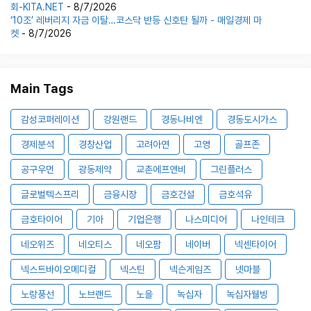
회-KITA.NET
- 8/7/2026
‘10조’ 레버리지 자금 이탈…코스닥 반등 신호탄 될까 - 매일경제 마
켓
- 8/7/2026
Main Tags
감성코퍼레이션
강원랜드
경동나비엔
경동도시가스
경제분석
경창산업
고려아연
고영
골프존
공구우먼
광동제약
교촌에프앤비
그린플러스
글로벌텍스프리
금융시장
금호건설
금호석유
금호타이어
기아
기업은행
나스미디어
나인테크
네오위즈
네오티스
네오팜
네이버
넥센타이어
넥스트바이오메디컬
넥스틴
넥슨게임즈
넷마블
노랑풍선
노브랜드
노을
녹십자
녹십자웰빙