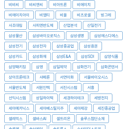
비비씨
비씨엔씨
비아트론
비에이치
비에이치아이
비엠티
비올
비츠로셀
빙그레
사조대림
사피엔반도체
산업분석
산일전기
삼성물산
삼성바이오로직스
삼성생명
삼성에스디에스
삼성전기
삼성전자
삼성중공업
삼성증권
삼성카드
삼성화재
삼성E&A
삼성SDI
삼양식품
삼양패키징
삼영
삼일제약
삼화전기
삼화콘덴서
상아프론테크
샤페론
서연이화
서울바이오시스
서울반도체
서원인텍
서진시스템
서흥
선익시스템
성일하이텍
세경하이테크
세방전지
세아메카닉스
세아베스틸지주
세아제강
세진중공업
셀레믹스
셀바스AI
셀트리온
솔루스첨단소재
솔루엠
솔브레인
솔트룩스
수산인더스트리