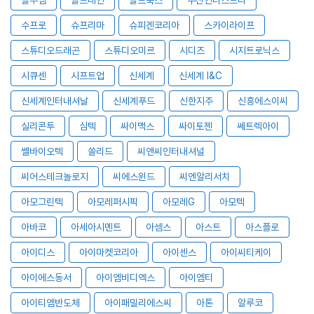
수프로
슈프리마
슈피겐코리아
스카이라이프
스튜디오드래곤
스튜디오미르
시디즈
시지트로닉스
시큐센
시프트업
신세계
신세계 I&C
신세계인터내셔날
신세계푸드
신한지주
신흥에스이씨
실리콘투
심텍
싸이맥스
싸이토젠
쎄트렉아이
쎌바이오텍
쏠리드
씨앤씨인터내셔널
씨어스테크놀로지
씨에스윈드
씨엔알리서치
아모그린텍
아모레퍼시픽
아모레G
아모텍
아바코
아세아시멘트
아셈스
아스트
아스플로
아이디스
아이마켓코리아
아이센스
아이씨티케이
아이에스동서
아이엠비디엑스
아이엠티
아이티엠반도체
아이패밀리에스씨
아톤
알루코