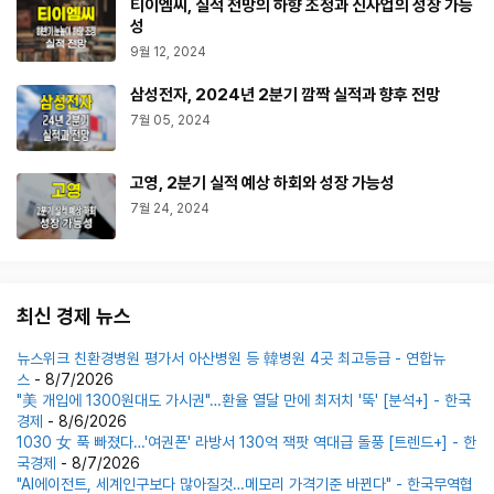
티이엠씨, 실적 전망의 하향 조정과 신사업의 성장 가능
성
9월 12, 2024
삼성전자, 2024년 2분기 깜짝 실적과 향후 전망
7월 05, 2024
고영, 2분기 실적 예상 하회와 성장 가능성
7월 24, 2024
최신 경제 뉴스
뉴스위크 친환경병원 평가서 아산병원 등 韓병원 4곳 최고등급 - 연합뉴
스
- 8/7/2026
"美 개입에 1300원대도 가시권"…환율 열달 만에 최저치 '뚝' [분석+] - 한국
경제
- 8/6/2026
1030 女 푹 빠졌다…'여권폰' 라방서 130억 잭팟 역대급 돌풍 [트렌드+] - 한
국경제
- 8/7/2026
"AI에이전트, 세계인구보다 많아질것…메모리 가격기준 바뀐다" - 한국무역협