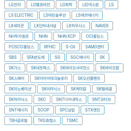
LG전자
LG헬로비전
LG화학
LIG넥스원
LS
LS ELECTRIC
LS마린솔루션
LS에코에너지
LX세미콘
LX인터내셔널
LX하우시스
NAVER
NH투자증권
NHN
NHN KCP
OCI홀딩스
POSCO홀딩스
RFHIC
S-Oil
SAMG엔터
SBS
SFA반도체
SG
SGC에너지
SK
SK가스
SK네트웍스
SK바이오사이언스
SK바이오팜
SK스퀘어
SK아이이테크놀로지
SK오션플랜트
SK이노베이션
SK이터닉스
SK케미칼
SK텔레콤
SK하이닉스
SKC
SNT다이내믹스
SNT모티브
SNT에너지
SOOP
SPC삼립
STX엔진
TBH글로벌
TKG휴켐스
TSMC