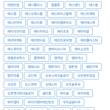
애경산업
애니플러스
앱클론
에스앤디
에스엘
에스엠
에스오에스랩
에스와이스틸텍
에스트래픽
에스티아이
에스티팜
에이비엘바이오
에이에스텍
에이치브이엠
에이치피오
에이프로
에이피알
에코마케팅
에코앤드림
에코프로비엠
에코플라스틱
엑스게이트
엑시콘
엔바이오니아
엔씨소프트
엔젤로보틱스
엘앤에프
엠게임
엠씨넥스
엠아이텍
엠에스씨
엠투아이
엠투엔
영원무역
영진약품
오디텍
오로스테크놀로지
오리엔트정공
오리온
오스코텍
오에스피
오이솔루션
오픈엣지테크놀로지
옵티팜
와이솔
와이씨켐
와이엠티
와이지엔터테인먼트
우리금융지주