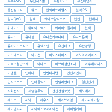
우수AMS
우신시스템
우정바이오
우진비앤지
웅진씽크빅
워트
원익머트리얼즈
원익IPS
원익QnC
원텍
웨이브일렉트로
웹젠
웹케시
위메이드
위메이드맥스
위메이드플레이
윈팩
유니드
유니셈
유니온커뮤니티
유니트론텍
유바이오로직스
유엑스엔
유진테크
유한양행
이노메트리
이노션
이노스페이스
이노와이어리스
이녹스첨단소재
이마트
이브이첨단소재
이수페타시스
이엔셀
인바디
인벤티지랩
인선이엔티
인지소프트
인터플렉스
인텔리안테크
일진전기
자화전자
재영솔루텍
전진건설로봇
제노레이
제노코
제닉
제우스
제이브이엠
제이씨케미칼
제이앤티씨
제이에스코퍼레이션
제이엘케이