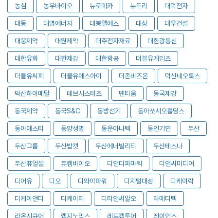
농심
농우바이오
뉴로메카
뉴트리
대덕전자
대동
대명에너지
대봉엘에스
대상
대우건설
대웅제약
대원제약
대주전자재료
대한광통신
대한유화
대한제강
대한항공
더블유게임즈
더블유씨피
더블유에스아이
더존비즈온
덕산네오룩스
덕산하이메탈
데브시스터즈
덴티움
동국제강
동국제약
동국S&C
동방선기
동아쏘시오홀딩스
동아에스티
동양생명
동운아나텍
동인기연
두산
두산그룹
두산밥캣
두산에너빌리티
두산테스나
두산퓨얼셀
듀켐바이오
디앤디파마텍
디앤씨미디어
디어유
디오
디와이파워
디지털대성
디케이락
디케이앤디
디케이티
디티앤씨알오
라메디텍
라온시큐어
랩지노믹스
레드캡투어
레이언스