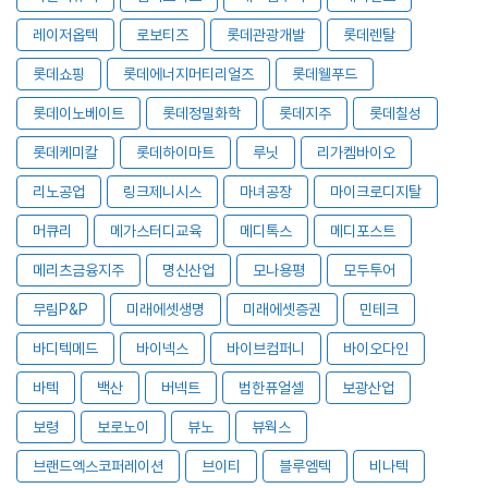
레이저옵텍
로보티즈
롯데관광개발
롯데렌탈
롯데쇼핑
롯데에너지머티리얼즈
롯데웰푸드
롯데이노베이트
롯데정밀화학
롯데지주
롯데칠성
롯데케미칼
롯데하이마트
루닛
리가켐바이오
리노공업
링크제니시스
마녀공장
마이크로디지탈
머큐리
메가스터디교육
메디톡스
메디포스트
메리츠금융지주
명신산업
모나용평
모두투어
무림P&P
미래에셋생명
미래에셋증권
민테크
바디텍메드
바이넥스
바이브컴퍼니
바이오다인
바텍
백산
버넥트
범한퓨얼셀
보광산업
보령
보로노이
뷰노
뷰웍스
브랜드엑스코퍼레이션
브이티
블루엠텍
비나텍