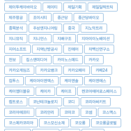
제이투케이바이오
제이티
제일기획
제일일렉트릭
제주항공
조이시티
종근당
종근당바이오
종목분석
주성엔지니어링
중국
지노믹트리
지니뮤직
지니언스
지배구조
지아이이노베이션
지어소프트
지역난방공사
진에어
차백신연구소
천보
칩스앤미디어
카이노스메드
카카오
카카오게임즈
카카오뱅크
카카오페이
카페24
컴투스
케이아이엔엑스
케이엔솔
케이엔에스
케이엠더블유
케이카
케이프
켄코아에어로스페이스
켐트로스
코난테크놀로지
코디
코리아써키트
코리아에프티
코리안리
코미코
코셈
코스맥스
코스메카코리아
코스모신소재
코오롱
코오롱글로벌