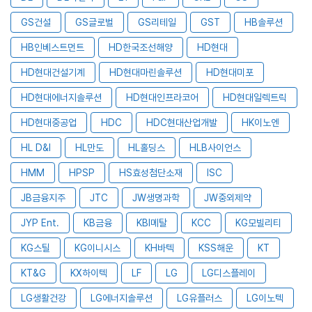
GS건설
GS글로벌
GS리테일
GST
HB솔루션
HB인베스트먼트
HD한국조선해양
HD현대
HD현대건설기계
HD현대마린솔루션
HD현대미포
HD현대에너지솔루션
HD현대인프라코어
HD현대일렉트릭
HD현대중공업
HDC
HDC현대산업개발
HK이노엔
HL D&I
HL만도
HL홀딩스
HLB사이언스
HMM
HPSP
HS효성첨단소재
ISC
JB금융지주
JTC
JW생명과학
JW중외제약
JYP Ent.
KB금융
KBI메탈
KCC
KG모빌리티
KG스틸
KG이니시스
KH바텍
KSS해운
KT
KT&G
KX하이텍
LF
LG
LG디스플레이
LG생활건강
LG에너지솔루션
LG유플러스
LG이노텍