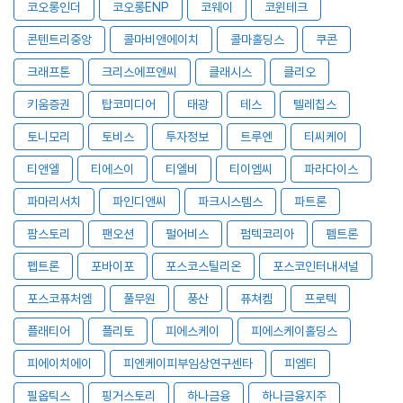
코오롱인더
코오롱ENP
코웨이
코윈테크
콘텐트리중앙
콜마비앤에이치
콜마홀딩스
쿠콘
크래프톤
크리스에프앤씨
클래시스
클리오
키움증권
탑코미디어
태광
테스
텔레칩스
토니모리
토비스
투자정보
트루엔
티씨케이
티앤엘
티에스이
티엘비
티이엠씨
파라다이스
파마리서치
파인디앤씨
파크시스템스
파트론
팜스토리
팬오션
펄어비스
펌텍코리아
펨트론
펩트론
포바이포
포스코스틸리온
포스코인터내셔널
포스코퓨처엠
풀무원
풍산
퓨쳐켐
프로텍
플래티어
플리토
피에스케이
피에스케이홀딩스
피에이치에이
피엔케이피부임상연구센타
피엠티
필옵틱스
핑거스토리
하나금융
하나금융지주