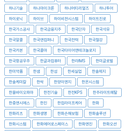
하나기술
하나마이크론
하나머티리얼즈
하나투어
하이로닉
하이브
하이비젼시스템
하이트진로
한국가스공사
한국금융지주
한국단자
한국석유
한국알콜
한국앤컴퍼니
한국전력
한국철강
한국카본
한국콜마
한국타이어앤테크놀로지
한국항공우주
한글과컴퓨터
한라IMS
한미글로벌
한미약품
한샘
한섬
한세실업
한솔제지
한솔케미칼
한싹
한양이엔지
한온시스템
한올바이오파마
한전기술
한전KPS
한주라이트메탈
한중엔시에스
한진
한컴라이프케어
한화
한화리츠
한화생명
한화손해보험
한화솔루션
한화시스템
한화에어로스페이스
한화엔진
한화오션