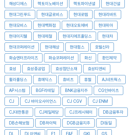
해성디에스
헥토이노베이션
헥토파이낸셜
현대건설
현대그린푸드
현대글로비스
현대로템
현대리바트
현대모비스
현대백화점
현대오토에버
현대위아
현대이지웰
현대제철
현대지에프홀딩스
현대차
현대코퍼레이션
현대해상
현대힘스
호텔신라
화승엔터프라이즈
화승코퍼레이션
화신
환인제약
효성
효성중공업
효성첨단소재
효성티앤씨
휠라홀딩스
휴메딕스
휴비츠
휴젤
AJ네트웍스
AP시스템
BGF리테일
BNK금융지주
CG인바이츠
CJ
CJ 바이오사이언스
CJ CGV
CJ ENM
CJ대한통운
CJ제일제당
CJ프레시웨이
DB금융투자
DB손해보험
DB하이텍
DGB금융지주
DI동일
DL
DL이앤씨
E1
F&F
GKL
GS