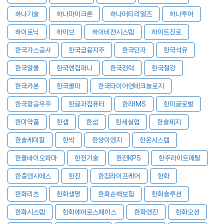
하나기술
하나마이크론
하나머티리얼즈
하나투어
하이로닉
하이브
하이비젼시스템
하이트진로
한국가스공사
한국금융지주
한국단자
한국석유
한국알콜
한국앤컴퍼니
한국전력
한국철강
한국카본
한국콜마
한국타이어앤테크놀로지
한국항공우주
한글과컴퓨터
한라IMS
한미글로벌
한미약품
한샘
한섬
한세실업
한솔제지
한솔케미칼
한싹
한양이엔지
한온시스템
한올바이오파마
한전기술
한전KPS
한주라이트메탈
한중엔시에스
한진
한컴라이프케어
한화
한화리츠
한화생명
한화손해보험
한화솔루션
한화시스템
한화에어로스페이스
한화엔진
한화오션