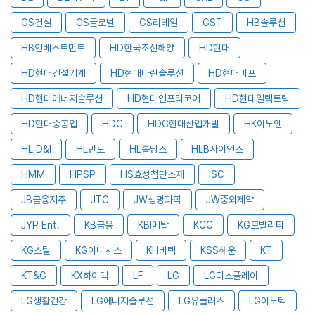
GS건설
GS글로벌
GS리테일
GST
HB솔루션
HB인베스트먼트
HD한국조선해양
HD현대
HD현대건설기계
HD현대마린솔루션
HD현대미포
HD현대에너지솔루션
HD현대인프라코어
HD현대일렉트릭
HD현대중공업
HDC
HDC현대산업개발
HK이노엔
HL D&I
HL만도
HL홀딩스
HLB사이언스
HMM
HPSP
HS효성첨단소재
ISC
JB금융지주
JTC
JW생명과학
JW중외제약
JYP Ent.
KB금융
KBI메탈
KCC
KG모빌리티
KG스틸
KG이니시스
KH바텍
KSS해운
KT
KT&G
KX하이텍
LF
LG
LG디스플레이
LG생활건강
LG에너지솔루션
LG유플러스
LG이노텍