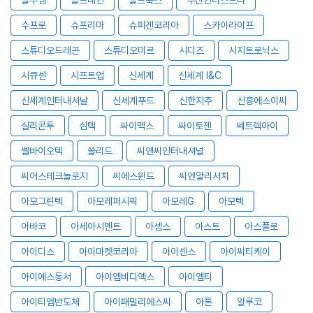
수프로
슈프리마
슈피겐코리아
스카이라이프
스튜디오드래곤
스튜디오미르
시디즈
시지트로닉스
시큐센
시프트업
신세계
신세계 I&C
신세계인터내셔날
신세계푸드
신한지주
신흥에스이씨
실리콘투
심텍
싸이맥스
싸이토젠
쎄트렉아이
쎌바이오텍
쏠리드
씨앤씨인터내셔널
씨어스테크놀로지
씨에스윈드
씨엔알리서치
아모그린텍
아모레퍼시픽
아모레G
아모텍
아바코
아세아시멘트
아셈스
아스트
아스플로
아이디스
아이마켓코리아
아이센스
아이씨티케이
아이에스동서
아이엠비디엑스
아이엠티
아이티엠반도체
아이패밀리에스씨
아톤
알루코