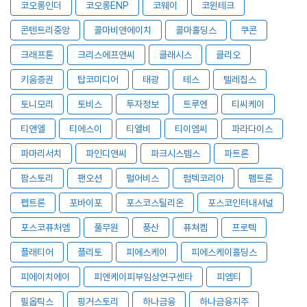
코오롱인더
코오롱ENP
코웨이
코윈테크
콘텐트리중앙
콜마비앤에이치
콜마홀딩스
쿠콘
크래프톤
크리스에프앤씨
클래시스
클리오
키움증권
탑코미디어
태광
테스
텔레칩스
토니모리
토비스
투자정보
트루엔
티씨케이
티앤엘
티에스이
티엘비
티이엠씨
파라다이스
파마리서치
파인디앤씨
파크시스템스
파트론
팜스토리
팬오션
펄어비스
펌텍코리아
펨트론
펩트론
포바이포
포스코스틸리온
포스코인터내셔널
포스코퓨처엠
풀무원
풍산
퓨쳐켐
프로텍
플래티어
플리토
피에스케이
피에스케이홀딩스
피에이치에이
피엔케이피부임상연구센타
피엠티
필옵틱스
핑거스토리
하나금융
하나금융지주