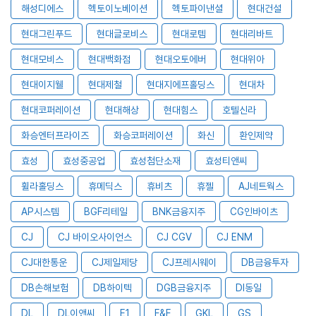
해성디에스
헥토이노베이션
헥토파이낸셜
현대건설
현대그린푸드
현대글로비스
현대로템
현대리바트
현대모비스
현대백화점
현대오토에버
현대위아
현대이지웰
현대제철
현대지에프홀딩스
현대차
현대코퍼레이션
현대해상
현대힘스
호텔신라
화승엔터프라이즈
화승코퍼레이션
화신
환인제약
효성
효성중공업
효성첨단소재
효성티앤씨
휠라홀딩스
휴메딕스
휴비츠
휴젤
AJ네트웍스
AP시스템
BGF리테일
BNK금융지주
CG인바이츠
CJ
CJ 바이오사이언스
CJ CGV
CJ ENM
CJ대한통운
CJ제일제당
CJ프레시웨이
DB금융투자
DB손해보험
DB하이텍
DGB금융지주
DI동일
DL
DL이앤씨
E1
F&F
GKL
GS