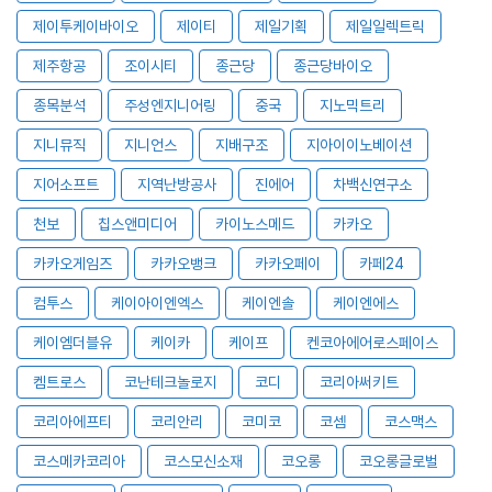
제이투케이바이오
제이티
제일기획
제일일렉트릭
제주항공
조이시티
종근당
종근당바이오
종목분석
주성엔지니어링
중국
지노믹트리
지니뮤직
지니언스
지배구조
지아이이노베이션
지어소프트
지역난방공사
진에어
차백신연구소
천보
칩스앤미디어
카이노스메드
카카오
카카오게임즈
카카오뱅크
카카오페이
카페24
컴투스
케이아이엔엑스
케이엔솔
케이엔에스
케이엠더블유
케이카
케이프
켄코아에어로스페이스
켐트로스
코난테크놀로지
코디
코리아써키트
코리아에프티
코리안리
코미코
코셈
코스맥스
코스메카코리아
코스모신소재
코오롱
코오롱글로벌