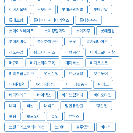
레이저옵텍
로보티즈
롯데관광개발
롯데렌탈
롯데쇼핑
롯데에너지머티리얼즈
롯데웰푸드
롯데이노베이트
롯데정밀화학
롯데지주
롯데칠성
롯데케미칼
롯데하이마트
루닛
리가켐바이오
리노공업
링크제니시스
마녀공장
마이크로디지탈
머큐리
메가스터디교육
메디톡스
메디포스트
메리츠금융지주
명신산업
모나용평
모두투어
무림P&P
미래에셋생명
미래에셋증권
민테크
바디텍메드
바이넥스
바이브컴퍼니
바이오다인
바텍
백산
버넥트
범한퓨얼셀
보광산업
보령
보로노이
뷰노
뷰웍스
브랜드엑스코퍼레이션
브이티
블루엠텍
비나텍