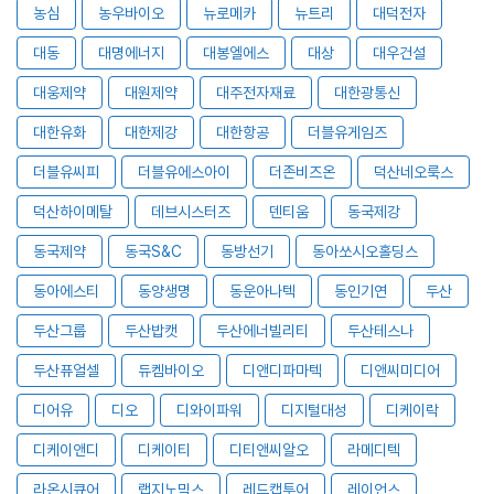
농심
농우바이오
뉴로메카
뉴트리
대덕전자
대동
대명에너지
대봉엘에스
대상
대우건설
대웅제약
대원제약
대주전자재료
대한광통신
대한유화
대한제강
대한항공
더블유게임즈
더블유씨피
더블유에스아이
더존비즈온
덕산네오룩스
덕산하이메탈
데브시스터즈
덴티움
동국제강
동국제약
동국S&C
동방선기
동아쏘시오홀딩스
동아에스티
동양생명
동운아나텍
동인기연
두산
두산그룹
두산밥캣
두산에너빌리티
두산테스나
두산퓨얼셀
듀켐바이오
디앤디파마텍
디앤씨미디어
디어유
디오
디와이파워
디지털대성
디케이락
디케이앤디
디케이티
디티앤씨알오
라메디텍
라온시큐어
랩지노믹스
레드캡투어
레이언스