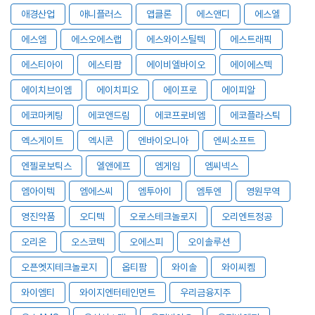
애경산업
애니플러스
앱클론
에스앤디
에스엘
에스엠
에스오에스랩
에스와이스틸텍
에스트래픽
에스티아이
에스티팜
에이비엘바이오
에이에스텍
에이치브이엠
에이치피오
에이프로
에이피알
에코마케팅
에코앤드림
에코프로비엠
에코플라스틱
엑스게이트
엑시콘
엔바이오니아
엔씨소프트
엔젤로보틱스
엘앤에프
엠게임
엠씨넥스
엠아이텍
엠에스씨
엠투아이
엠투엔
영원무역
영진약품
오디텍
오로스테크놀로지
오리엔트정공
오리온
오스코텍
오에스피
오이솔루션
오픈엣지테크놀로지
옵티팜
와이솔
와이씨켐
와이엠티
와이지엔터테인먼트
우리금융지주