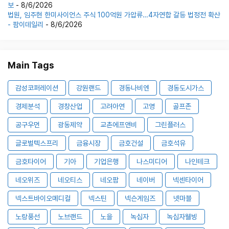
보
- 8/6/2026
법원, 임주현 한미사이언스 주식 100억원 가압류…4자연합 갈등 법정전 확산
- 팜이데일리
- 8/6/2026
Main Tags
감성코퍼레이션
강원랜드
경동나비엔
경동도시가스
경제분석
경창산업
고려아연
고영
골프존
공구우먼
광동제약
교촌에프앤비
그린플러스
글로벌텍스프리
금융시장
금호건설
금호석유
금호타이어
기아
기업은행
나스미디어
나인테크
네오위즈
네오티스
네오팜
네이버
넥센타이어
넥스트바이오메디컬
넥스틴
넥슨게임즈
넷마블
노랑풍선
노브랜드
노을
녹십자
녹십자웰빙