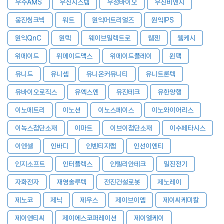
우수AMS
우신시스템
우정바이오
우진비앤지
웅진씽크빅
워트
원익머트리얼즈
원익IPS
원익QnC
원텍
웨이브일렉트로
웹젠
웹케시
위메이드
위메이드맥스
위메이드플레이
윈팩
유니드
유니셈
유니온커뮤니티
유니트론텍
유바이오로직스
유엑스엔
유진테크
유한양행
이노메트리
이노션
이노스페이스
이노와이어리스
이녹스첨단소재
이마트
이브이첨단소재
이수페타시스
이엔셀
인바디
인벤티지랩
인선이엔티
인지소프트
인터플렉스
인텔리안테크
일진전기
자화전자
재영솔루텍
전진건설로봇
제노레이
제노코
제닉
제우스
제이브이엠
제이씨케미칼
제이앤티씨
제이에스코퍼레이션
제이엘케이