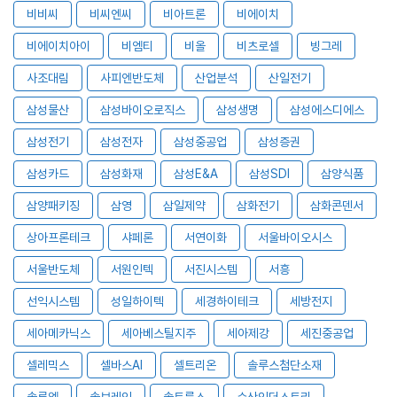
비비씨
비씨엔씨
비아트론
비에이치
비에이치아이
비엠티
비올
비츠로셀
빙그레
사조대림
사피엔반도체
산업분석
산일전기
삼성물산
삼성바이오로직스
삼성생명
삼성에스디에스
삼성전기
삼성전자
삼성중공업
삼성증권
삼성카드
삼성화재
삼성E&A
삼성SDI
삼양식품
삼양패키징
삼영
삼일제약
삼화전기
삼화콘덴서
상아프론테크
샤페론
서연이화
서울바이오시스
서울반도체
서원인텍
서진시스템
서흥
선익시스템
성일하이텍
세경하이테크
세방전지
세아메카닉스
세아베스틸지주
세아제강
세진중공업
셀레믹스
셀바스AI
셀트리온
솔루스첨단소재
솔루엠
솔브레인
솔트룩스
수산인더스트리