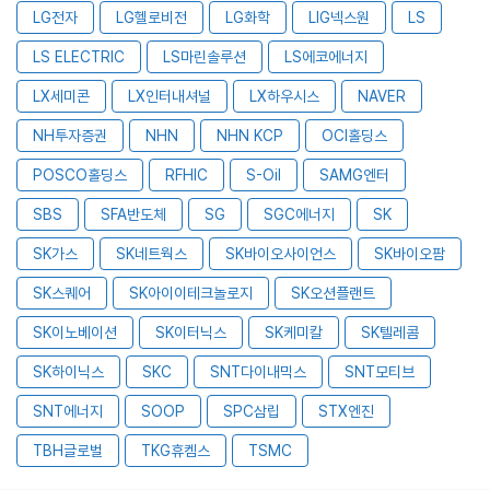
LG전자
LG헬로비전
LG화학
LIG넥스원
LS
LS ELECTRIC
LS마린솔루션
LS에코에너지
LX세미콘
LX인터내셔널
LX하우시스
NAVER
NH투자증권
NHN
NHN KCP
OCI홀딩스
POSCO홀딩스
RFHIC
S-Oil
SAMG엔터
SBS
SFA반도체
SG
SGC에너지
SK
SK가스
SK네트웍스
SK바이오사이언스
SK바이오팜
SK스퀘어
SK아이이테크놀로지
SK오션플랜트
SK이노베이션
SK이터닉스
SK케미칼
SK텔레콤
SK하이닉스
SKC
SNT다이내믹스
SNT모티브
SNT에너지
SOOP
SPC삼립
STX엔진
TBH글로벌
TKG휴켐스
TSMC