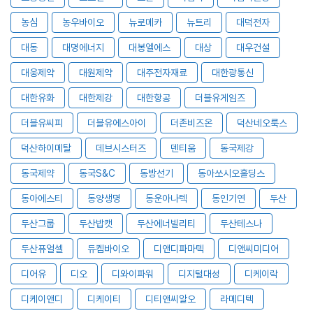
농심
농우바이오
뉴로메카
뉴트리
대덕전자
대동
대명에너지
대봉엘에스
대상
대우건설
대웅제약
대원제약
대주전자재료
대한광통신
대한유화
대한제강
대한항공
더블유게임즈
더블유씨피
더블유에스아이
더존비즈온
덕산네오룩스
덕산하이메탈
데브시스터즈
덴티움
동국제강
동국제약
동국S&C
동방선기
동아쏘시오홀딩스
동아에스티
동양생명
동운아나텍
동인기연
두산
두산그룹
두산밥캣
두산에너빌리티
두산테스나
두산퓨얼셀
듀켐바이오
디앤디파마텍
디앤씨미디어
디어유
디오
디와이파워
디지털대성
디케이락
디케이앤디
디케이티
디티앤씨알오
라메디텍