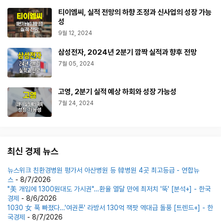
티이엠씨, 실적 전망의 하향 조정과 신사업의 성장 가능
성
9월 12, 2024
삼성전자, 2024년 2분기 깜짝 실적과 향후 전망
7월 05, 2024
고영, 2분기 실적 예상 하회와 성장 가능성
7월 24, 2024
최신 경제 뉴스
뉴스위크 친환경병원 평가서 아산병원 등 韓병원 4곳 최고등급 - 연합뉴
스
- 8/7/2026
"美 개입에 1300원대도 가시권"…환율 열달 만에 최저치 '뚝' [분석+] - 한국
경제
- 8/6/2026
1030 女 푹 빠졌다…'여권폰' 라방서 130억 잭팟 역대급 돌풍 [트렌드+] - 한
국경제
- 8/7/2026