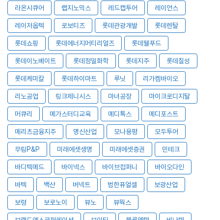
라온시큐어
랩지노믹스
레드캡투어
레이언스
레이저옵텍
로보티즈
롯데관광개발
롯데렌탈
롯데쇼핑
롯데에너지머티리얼즈
롯데웰푸드
롯데이노베이트
롯데정밀화학
롯데지주
롯데칠성
롯데케미칼
롯데하이마트
루닛
리가켐바이오
리노공업
링크제니시스
마녀공장
마이크로디지탈
머큐리
메가스터디교육
메디톡스
메디포스트
메리츠금융지주
명신산업
모나용평
모두투어
무림P&P
미래에셋생명
미래에셋증권
민테크
바디텍메드
바이넥스
바이브컴퍼니
바이오다인
바텍
백산
버넥트
범한퓨얼셀
보광산업
보령
보로노이
뷰노
뷰웍스
브랜드엑스코퍼레이션
브이티
블루엠텍
비나텍