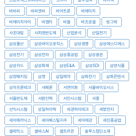
비비씨
비씨엔씨
비아트론
비에이치
비에이치아이
비엠티
비올
비츠로셀
빙그레
사조대림
사피엔반도체
산업분석
산일전기
삼성물산
삼성바이오로직스
삼성생명
삼성에스디에스
삼성전기
삼성전자
삼성중공업
삼성증권
삼성카드
삼성화재
삼성E&A
삼성SDI
삼양식품
삼양패키징
삼영
삼일제약
삼화전기
삼화콘덴서
상아프론테크
샤페론
서연이화
서울바이오시스
서울반도체
서원인텍
서진시스템
서흥
선익시스템
성일하이텍
세경하이테크
세방전지
세아메카닉스
세아베스틸지주
세아제강
세진중공업
셀레믹스
셀바스AI
셀트리온
솔루스첨단소재