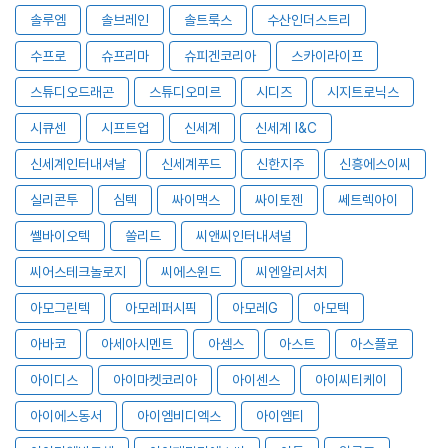
솔루엠
솔브레인
솔트룩스
수산인더스트리
수프로
슈프리마
슈피겐코리아
스카이라이프
스튜디오드래곤
스튜디오미르
시디즈
시지트로닉스
시큐센
시프트업
신세계
신세계 I&C
신세계인터내셔날
신세계푸드
신한지주
신흥에스이씨
실리콘투
심텍
싸이맥스
싸이토젠
쎄트렉아이
쎌바이오텍
쏠리드
씨앤씨인터내셔널
씨어스테크놀로지
씨에스윈드
씨엔알리서치
아모그린텍
아모레퍼시픽
아모레G
아모텍
아바코
아세아시멘트
아셈스
아스트
아스플로
아이디스
아이마켓코리아
아이센스
아이씨티케이
아이에스동서
아이엠비디엑스
아이엠티