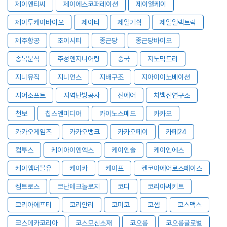
제이앤티씨
제이에스코퍼레이션
제이엘케이
제이투케이바이오
제이티
제일기획
제일일렉트릭
제주항공
조이시티
종근당
종근당바이오
종목분석
주성엔지니어링
중국
지노믹트리
지니뮤직
지니언스
지배구조
지아이이노베이션
지어소프트
지역난방공사
진에어
차백신연구소
천보
칩스앤미디어
카이노스메드
카카오
카카오게임즈
카카오뱅크
카카오페이
카페24
컴투스
케이아이엔엑스
케이엔솔
케이엔에스
케이엠더블유
케이카
케이프
켄코아에어로스페이스
켐트로스
코난테크놀로지
코디
코리아써키트
코리아에프티
코리안리
코미코
코셈
코스맥스
코스메카코리아
코스모신소재
코오롱
코오롱글로벌