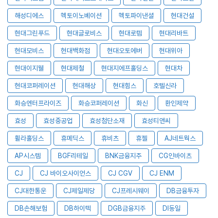
해성디에스
헥토이노베이션
헥토파이낸셜
현대건설
현대그린푸드
현대글로비스
현대로템
현대리바트
현대모비스
현대백화점
현대오토에버
현대위아
현대이지웰
현대제철
현대지에프홀딩스
현대차
현대코퍼레이션
현대해상
현대힘스
호텔신라
화승엔터프라이즈
화승코퍼레이션
화신
환인제약
효성
효성중공업
효성첨단소재
효성티앤씨
휠라홀딩스
휴메딕스
휴비츠
휴젤
AJ네트웍스
AP시스템
BGF리테일
BNK금융지주
CG인바이츠
CJ
CJ 바이오사이언스
CJ CGV
CJ ENM
CJ대한통운
CJ제일제당
CJ프레시웨이
DB금융투자
DB손해보험
DB하이텍
DGB금융지주
DI동일