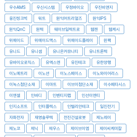
우수AMS
우신시스템
우정바이오
우진비앤지
웅진씽크빅
워트
원익머트리얼즈
원익IPS
원익QnC
원텍
웨이브일렉트로
웹젠
웹케시
위메이드
위메이드맥스
위메이드플레이
윈팩
유니드
유니셈
유니온커뮤니티
유니트론텍
유바이오로직스
유엑스엔
유진테크
유한양행
이노메트리
이노션
이노스페이스
이노와이어리스
이녹스첨단소재
이마트
이브이첨단소재
이수페타시스
이엔셀
인바디
인벤티지랩
인선이엔티
인지소프트
인터플렉스
인텔리안테크
일진전기
자화전자
재영솔루텍
전진건설로봇
제노레이
제노코
제닉
제우스
제이브이엠
제이씨케미칼