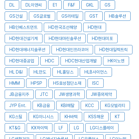
DL
DL이앤씨
E1
F&F
GKL
GS
GS건설
GS글로벌
GS리테일
GST
HB솔루션
HB인베스트먼트
HD한국조선해양
HD현대
HD현대건설기계
HD현대마린솔루션
HD현대미포
HD현대에너지솔루션
HD현대인프라코어
HD현대일렉트릭
HD현대중공업
HDC
HDC현대산업개발
HK이노엔
HL D&I
HL만도
HL홀딩스
HLB사이언스
HMM
HPSP
HS효성첨단소재
ISC
JB금융지주
JTC
JW생명과학
JW중외제약
JYP Ent.
KB금융
KBI메탈
KCC
KG모빌리티
KG스틸
KG이니시스
KH바텍
KSS해운
KT
KT&G
KX하이텍
LF
LG
LG디스플레이
LG생활건강
LG에너지솔루션
LG유플러스
LG이노텍