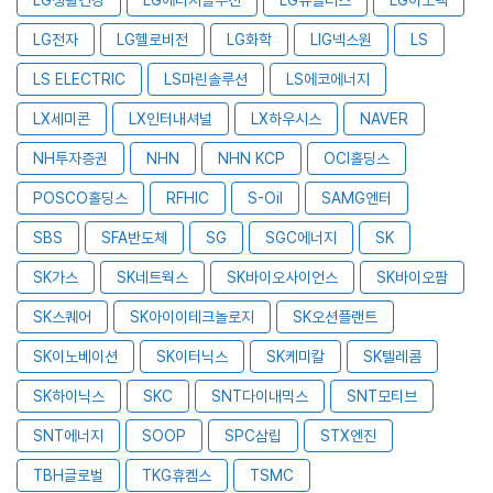
LG전자
LG헬로비전
LG화학
LIG넥스원
LS
LS ELECTRIC
LS마린솔루션
LS에코에너지
LX세미콘
LX인터내셔널
LX하우시스
NAVER
NH투자증권
NHN
NHN KCP
OCI홀딩스
POSCO홀딩스
RFHIC
S-Oil
SAMG엔터
SBS
SFA반도체
SG
SGC에너지
SK
SK가스
SK네트웍스
SK바이오사이언스
SK바이오팜
SK스퀘어
SK아이이테크놀로지
SK오션플랜트
SK이노베이션
SK이터닉스
SK케미칼
SK텔레콤
SK하이닉스
SKC
SNT다이내믹스
SNT모티브
SNT에너지
SOOP
SPC삼립
STX엔진
TBH글로벌
TKG휴켐스
TSMC