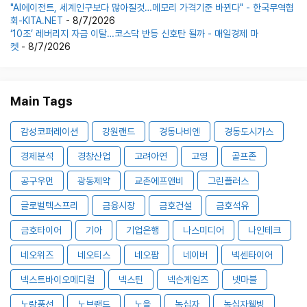
"AI에이전트, 세계인구보다 많아질것…메모리 가격기준 바뀐다" - 한국무역협
회-KITA.NET
- 8/7/2026
‘10조’ 레버리지 자금 이탈…코스닥 반등 신호탄 될까 - 매일경제 마
켓
- 8/7/2026
Main Tags
감성코퍼레이션
강원랜드
경동나비엔
경동도시가스
경제분석
경창산업
고려아연
고영
골프존
공구우먼
광동제약
교촌에프앤비
그린플러스
글로벌텍스프리
금융시장
금호건설
금호석유
금호타이어
기아
기업은행
나스미디어
나인테크
네오위즈
네오티스
네오팜
네이버
넥센타이어
넥스트바이오메디컬
넥스틴
넥슨게임즈
넷마블
노랑풍선
노브랜드
노을
녹십자
녹십자웰빙