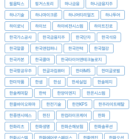
필옵틱스
핑거스토리
하나금융
하나금융지주
하나기술
하나마이크론
하나머티리얼즈
하나투어
하이로닉
하이브
하이비젼시스템
하이트진로
한국가스공사
한국금융지주
한국단자
한국석유
한국알콜
한국앤컴퍼니
한국전력
한국철강
한국카본
한국콜마
한국타이어앤테크놀로지
한국항공우주
한글과컴퓨터
한라IMS
한미글로벌
한미약품
한샘
한섬
한세실업
한솔제지
한솔케미칼
한싹
한양이엔지
한온시스템
한올바이오파마
한전기술
한전KPS
한주라이트메탈
한중엔시에스
한진
한컴라이프케어
한화
한화리츠
한화생명
한화손해보험
한화솔루션
한화시스템
한화에어로스페이스
한화엔진
한화오션