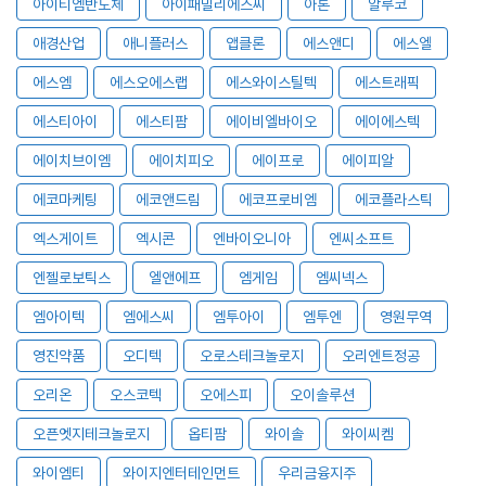
아이티엠반도체
아이패밀리에스씨
아톤
알루코
애경산업
애니플러스
앱클론
에스앤디
에스엘
에스엠
에스오에스랩
에스와이스틸텍
에스트래픽
에스티아이
에스티팜
에이비엘바이오
에이에스텍
에이치브이엠
에이치피오
에이프로
에이피알
에코마케팅
에코앤드림
에코프로비엠
에코플라스틱
엑스게이트
엑시콘
엔바이오니아
엔씨소프트
엔젤로보틱스
엘앤에프
엠게임
엠씨넥스
엠아이텍
엠에스씨
엠투아이
엠투엔
영원무역
영진약품
오디텍
오로스테크놀로지
오리엔트정공
오리온
오스코텍
오에스피
오이솔루션
오픈엣지테크놀로지
옵티팜
와이솔
와이씨켐
와이엠티
와이지엔터테인먼트
우리금융지주