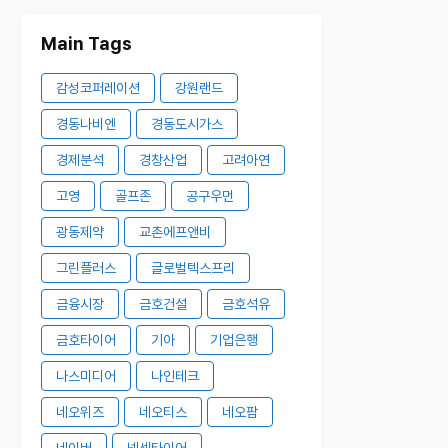
Main Tags
감성코퍼레이션
강원랜드
경동나비엔
경동도시가스
경제분석
경창산업
고려아연
고영
골프존
공구우먼
광동제약
교촌에프앤비
그린플러스
글로벌텍스프리
금융시장
금호건설
금호석유
금호타이어
기아
기업은행
나스미디어
나인테크
네오위즈
네오티스
네오팜
네이버
넥센타이어