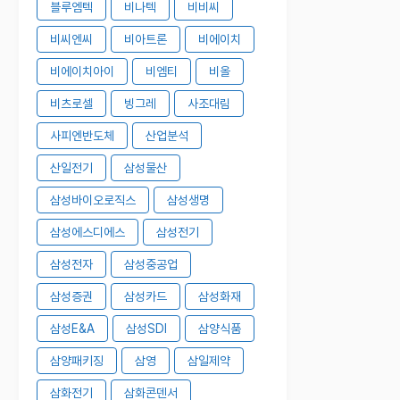
블루엠텍
비나텍
비비씨
비씨엔씨
비아트론
비에이치
비에이치아이
비엠티
비올
비츠로셀
빙그레
사조대림
사피엔반도체
산업분석
산일전기
삼성물산
삼성바이오로직스
삼성생명
삼성에스디에스
삼성전기
삼성전자
삼성중공업
삼성증권
삼성카드
삼성화재
삼성E&A
삼성SDI
삼양식품
삼양패키징
삼영
삼일제약
삼화전기
삼화콘덴서