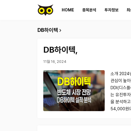
HOME
종목분석
투자정보
최
DB하이텍
DB하이텍,
11월 16, 2024
소개 202
관심이 높아
DDI(디스
는 유진투자
을 분석하고자
54,000