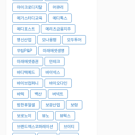
마이크로디지탈
머큐리
메가스터디교육
메디톡스
메디포스트
메리츠금융지주
명신산업
모나용평
모두투어
무림P&P
미래에셋생명
미래에셋증권
민테크
바디텍메드
바이넥스
바이브컴퍼니
바이오다인
바텍
백산
버넥트
범한퓨얼셀
보광산업
보령
보로노이
뷰노
뷰웍스
브랜드엑스코퍼레이션
브이티