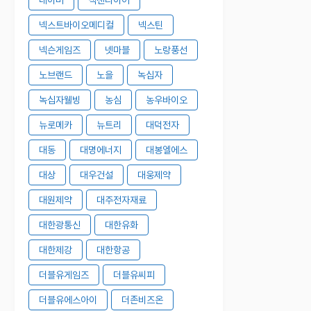
넥스트바이오메디컬
넥스틴
넥슨게임즈
넷마블
노랑풍선
노브랜드
노을
녹십자
녹십자웰빙
농심
농우바이오
뉴로메카
뉴트리
대덕전자
대동
대명에너지
대봉엘에스
대상
대우건설
대웅제약
대원제약
대주전자재료
대한광통신
대한유화
대한제강
대한항공
더블유게임즈
더블유씨피
더블유에스아이
더존비즈온