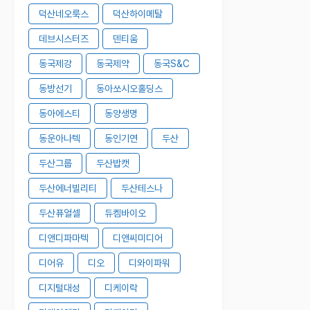
덕산네오룩스
덕산하이메탈
데브시스터즈
덴티움
동국제강
동국제약
동국S&C
동방선기
동아쏘시오홀딩스
동아에스티
동양생명
동운아나텍
동인기연
두산
두산그룹
두산밥캣
두산에너빌리티
두산테스나
두산퓨얼셀
듀켐바이오
디앤디파마텍
디앤씨미디어
디어유
디오
디와이파워
디지털대성
디케이락