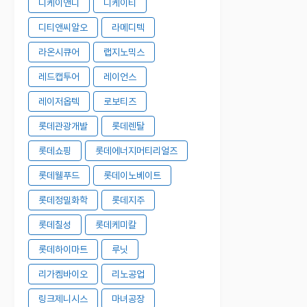
디케이앤디
디케이티
디티앤씨알오
라메디텍
라온시큐어
랩지노믹스
레드캡투어
레이언스
레이저옵텍
로보티즈
롯데관광개발
롯데렌탈
롯데쇼핑
롯데에너지머티리얼즈
롯데웰푸드
롯데이노베이트
롯데정밀화학
롯데지주
롯데칠성
롯데케미칼
롯데하이마트
루닛
리가켐바이오
리노공업
링크제니시스
마녀공장