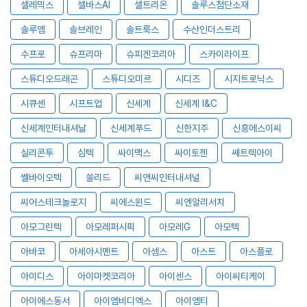
셀레믹스
셀바스AI
셀트리온
솔루스첨단소재
솔루엠
솔브레인
솔트룩스
수산인더스트리
수프로
슈프리마
슈피겐코리아
스카이라이프
스튜디오드래곤
스튜디오미르
시디즈
시지트로닉스
시큐센
시프트업
신세계
신세계 I&C
신세계인터내셔날
신세계푸드
신한지주
신흥에스이씨
실리콘투
심텍
싸이맥스
싸이토젠
쎄트렉아이
쎌바이오텍
쏠리드
씨앤씨인터내셔널
씨어스테크놀로지
씨에스윈드
씨엔알리서치
아모그린텍
아모레퍼시픽
아모레G
아모텍
아바코
아세아시멘트
아셈스
아스트
아스플로
아이디스
아이마켓코리아
아이센스
아이씨티케이
아이에스동서
아이엠비디엑스
아이엠티