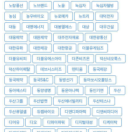
노랑풍선
노브랜드
노을
녹십자
녹십자웰빙
농심
농우바이오
뉴로메카
뉴트리
대덕전자
대동
대명에너지
대봉엘에스
대상
대우건설
대웅제약
대원제약
대주전자재료
대한광통신
대한유화
대한제강
대한항공
더블유게임즈
더블유씨피
더블유에스아이
더존비즈온
덕산네오룩스
덕산하이메탈
데브시스터즈
덴티움
동국제강
동국제약
동국S&C
동방선기
동아쏘시오홀딩스
동아에스티
동양생명
동운아나텍
동인기연
두산
두산그룹
두산밥캣
두산에너빌리티
두산테스나
두산퓨얼셀
듀켐바이오
디앤디파마텍
디앤씨미디어
디어유
디오
디와이파워
디지털대성
디케이락