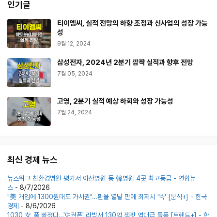
인기글
티이엠씨, 실적 전망의 하향 조정과 신사업의 성장 가능
성
9월 12, 2024
삼성전자, 2024년 2분기 깜짝 실적과 향후 전망
7월 05, 2024
고영, 2분기 실적 예상 하회와 성장 가능성
7월 24, 2024
최신 경제 뉴스
뉴스위크 친환경병원 평가서 아산병원 등 韓병원 4곳 최고등급 - 연합뉴
스
- 8/7/2026
"美 개입에 1300원대도 가시권"…환율 열달 만에 최저치 '뚝' [분석+] - 한국
경제
- 8/6/2026
1030 女 푹 빠졌다…'여권폰' 라방서 130억 잭팟 역대급 돌풍 [트렌드+] - 한