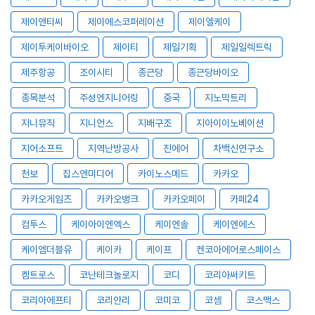
제이앤티씨
제이에스코퍼레이션
제이엘케이
제이투케이바이오
제이티
제일기획
제일일렉트릭
제주항공
조이시티
종근당
종근당바이오
종목분석
주성엔지니어링
중국
지노믹트리
지니뮤직
지니언스
지배구조
지아이이노베이션
지어소프트
지역난방공사
진에어
차백신연구소
천보
칩스앤미디어
카이노스메드
카카오
카카오게임즈
카카오뱅크
카카오페이
카페24
컴투스
케이아이엔엑스
케이엔솔
케이엔에스
케이엠더블유
케이카
케이프
켄코아에어로스페이스
켐트로스
코난테크놀로지
코디
코리아써키트
코리아에프티
코리안리
코미코
코셈
코스맥스