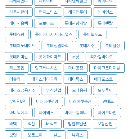
디케이앤디
디케이티
디티앤씨알오
라메디텍
라온시큐어
랩지노믹스
레드캡투어
레이언스
레이저옵텍
로보티즈
롯데관광개발
롯데렌탈
롯데쇼핑
롯데에너지머티리얼즈
롯데웰푸드
롯데이노베이트
롯데정밀화학
롯데지주
롯데칠성
롯데케미칼
롯데하이마트
루닛
리가켐바이오
리노공업
링크제니시스
마녀공장
마이크로디지탈
머큐리
메가스터디교육
메디톡스
메디포스트
메리츠금융지주
명신산업
모나용평
모두투어
무림P&P
미래에셋생명
미래에셋증권
민테크
바디텍메드
바이넥스
바이브컴퍼니
바이오다인
바텍
백산
버넥트
범한퓨얼셀
보광산업
보령
보로노이
뷰노
뷰웍스