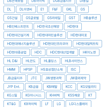
DB손해보험
DB하이텍
DGB금융지주
DI동일
DL
DL이앤씨
E1
F&F
GKL
GS
GS건설
GS글로벌
GS리테일
GST
HB솔루션
HB인베스트먼트
HD한국조선해양
HD현대
HD현대건설기계
HD현대마린솔루션
HD현대미포
HD현대에너지솔루션
HD현대인프라코어
HD현대일렉트릭
HD현대중공업
HDC
HDC현대산업개발
HK이노엔
HL D&I
HL만도
HL홀딩스
HLB사이언스
HMM
HPSP
HS효성첨단소재
ISC
JB금융지주
JTC
JW생명과학
JW중외제약
JYP Ent.
KB금융
KBI메탈
KCC
KG모빌리티
KG스틸
KG이니시스
KH바텍
KSS해운
KT
KT&G
KX하이텍
LF
LG
LG디스플레이