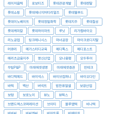
레이저옵텍
로보티즈
롯데관광개발
롯데렌탈
롯데쇼핑
롯데에너지머티리얼즈
롯데웰푸드
롯데이노베이트
롯데정밀화학
롯데지주
롯데칠성
롯데케미칼
롯데하이마트
루닛
리가켐바이오
리노공업
링크제니시스
마녀공장
마이크로디지탈
머큐리
메가스터디교육
메디톡스
메디포스트
메리츠금융지주
명신산업
모나용평
모두투어
무림P&P
미래에셋생명
미래에셋증권
민테크
바디텍메드
바이넥스
바이브컴퍼니
바이오다인
바텍
백산
버넥트
범한퓨얼셀
보광산업
보령
보로노이
뷰노
뷰웍스
브랜드엑스코퍼레이션
브이티
블루엠텍
비나텍
비비씨
비씨엔씨
비아트론
비에이치