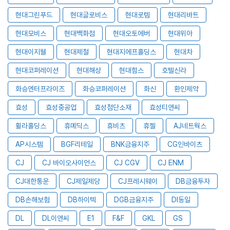
현대그린푸드
현대글로비스
현대로템
현대리바트
현대모비스
현대백화점
현대오토에버
현대위아
현대이지웰
현대제철
현대지에프홀딩스
현대차
현대코퍼레이션
현대해상
현대힘스
호텔신라
화승엔터프라이즈
화승코퍼레이션
화신
환인제약
효성
효성중공업
효성첨단소재
효성티앤씨
휠라홀딩스
휴메딕스
휴비츠
휴젤
AJ네트웍스
AP시스템
BGF리테일
BNK금융지주
CG인바이츠
CJ
CJ 바이오사이언스
CJ CGV
CJ ENM
CJ대한통운
CJ제일제당
CJ프레시웨이
DB금융투자
DB손해보험
DB하이텍
DGB금융지주
DI동일
DL
DL이앤씨
E1
F&F
GKL
GS