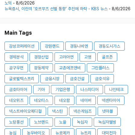
노믹
- 8/6/2026
뉴욕증시, 이란의 ‘호르무즈 선별 통항’ 추진에 하락 - KBS 뉴스
- 8/6/2026
Main Tags
감성코퍼레이션
강원랜드
경동나비엔
경동도시가스
경제분석
경창산업
고려아연
고영
골프존
공구우먼
광동제약
교촌에프앤비
그린플러스
글로벌텍스프리
금융시장
금호건설
금호석유
금호타이어
기아
기업은행
나스미디어
나인테크
네오위즈
네오티스
네오팜
네이버
넥센타이어
넥스트바이오메디컬
넥스틴
넥슨게임즈
넷마블
노랑풍선
노브랜드
노을
녹십자
녹십자웰빙
농심
농우바이오
뉴로메카
뉴트리
대덕전자