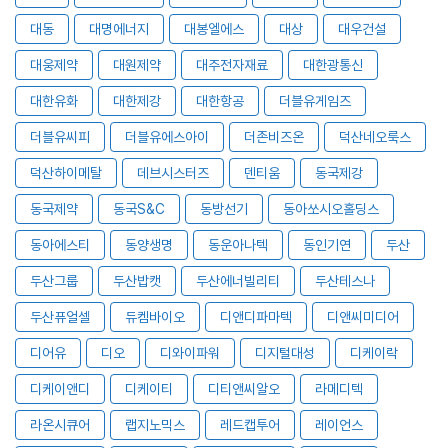
대동
대명에너지
대봉엘에스
대상
대우건설
대웅제약
대원제약
대주전자재료
대한광통신
대한유화
대한제강
대한항공
더블유게임즈
더블유씨피
더블유에스아이
더존비즈온
덕산네오룩스
덕산하이메탈
데브시스터즈
덴티움
동국제강
동국제약
동국S&C
동방선기
동아쏘시오홀딩스
동아에스티
동양생명
동운아나텍
동인기연
두산
두산그룹
두산밥캣
두산에너빌리티
두산테스나
두산퓨얼셀
듀켐바이오
디앤디파마텍
디앤씨미디어
디어유
디오
디와이파워
디지털대성
디케이락
디케이앤디
디케이티
디티앤씨알오
라메디텍
라온시큐어
랩지노믹스
레드캡투어
레이언스