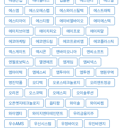
애경산업
애니플러스
앱클론
에스앤디
에스엘
에스엠
에스오에스랩
에스와이스틸텍
에스트래픽
에스티아이
에스티팜
에이비엘바이오
에이에스텍
에이치브이엠
에이치피오
에이프로
에이피알
에코마케팅
에코앤드림
에코프로비엠
에코플라스틱
엑스게이트
엑시콘
엔바이오니아
엔씨소프트
엔젤로보틱스
엘앤에프
엠게임
엠씨넥스
엠아이텍
엠에스씨
엠투아이
엠투엔
영원무역
영진약품
오디텍
오로스테크놀로지
오리엔트정공
오리온
오스코텍
오에스피
오이솔루션
오픈엣지테크놀로지
옵티팜
와이솔
와이씨켐
와이엠티
와이지엔터테인먼트
우리금융지주
우수AMS
우신시스템
우정바이오
우진비앤지