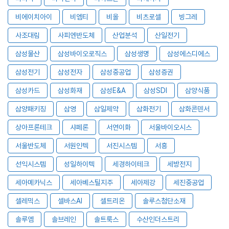
비에이치아이
비엠티
비올
비츠로셀
빙그레
사조대림
사피엔반도체
산업분석
산일전기
삼성물산
삼성바이오로직스
삼성생명
삼성에스디에스
삼성전기
삼성전자
삼성중공업
삼성증권
삼성카드
삼성화재
삼성E&A
삼성SDI
삼양식품
삼양패키징
삼영
삼일제약
삼화전기
삼화콘덴서
상아프론테크
샤페론
서연이화
서울바이오시스
서울반도체
서원인텍
서진시스템
서흥
선익시스템
성일하이텍
세경하이테크
세방전지
세아메카닉스
세아베스틸지주
세아제강
세진중공업
셀레믹스
셀바스AI
셀트리온
솔루스첨단소재
솔루엠
솔브레인
솔트룩스
수산인더스트리