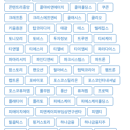
콘텐트리중앙
콜마비앤에이치
콜마홀딩스
쿠콘
크래프톤
크리스에프앤씨
클래시스
클리오
키움증권
탑코미디어
태광
테스
텔레칩스
토니모리
토비스
투자정보
트루엔
티씨케이
티앤엘
티에스이
티엘비
티이엠씨
파라다이스
파마리서치
파인디앤씨
파크시스템스
파트론
팜스토리
팬오션
펄어비스
펌텍코리아
펨트론
펩트론
포바이포
포스코스틸리온
포스코인터내셔널
포스코퓨처엠
풀무원
풍산
퓨쳐켐
프로텍
플래티어
플리토
피에스케이
피에스케이홀딩스
피에이치에이
피엔케이피부임상연구센타
피엠티
필옵틱스
핑거스토리
하나금융
하나금융지주