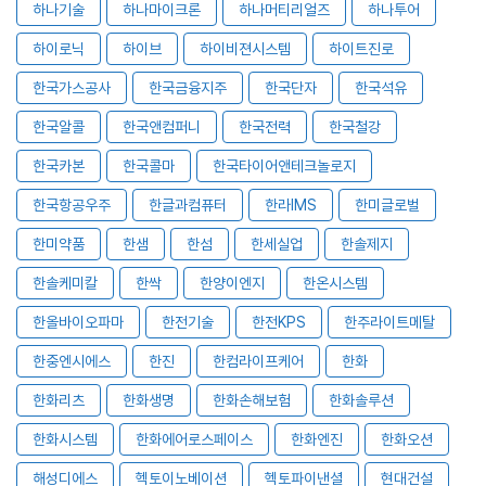
하나기술
하나마이크론
하나머티리얼즈
하나투어
하이로닉
하이브
하이비젼시스템
하이트진로
한국가스공사
한국금융지주
한국단자
한국석유
한국알콜
한국앤컴퍼니
한국전력
한국철강
한국카본
한국콜마
한국타이어앤테크놀로지
한국항공우주
한글과컴퓨터
한라IMS
한미글로벌
한미약품
한샘
한섬
한세실업
한솔제지
한솔케미칼
한싹
한양이엔지
한온시스템
한올바이오파마
한전기술
한전KPS
한주라이트메탈
한중엔시에스
한진
한컴라이프케어
한화
한화리츠
한화생명
한화손해보험
한화솔루션
한화시스템
한화에어로스페이스
한화엔진
한화오션
해성디에스
헥토이노베이션
헥토파이낸셜
현대건설