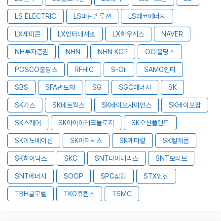
LS ELECTRIC
LS마린솔루션
LS에코에너지
LX세미콘
LX인터내셔널
LX하우시스
NAVER
NH투자증권
NHN
NHN KCP
OCI홀딩스
POSCO홀딩스
RFHIC
S-Oil
SAMG엔터
SBS
SFA반도체
SG
SGC에너지
SK
SK가스
SK네트웍스
SK바이오사이언스
SK바이오팜
SK스퀘어
SK아이이테크놀로지
SK오션플랜트
SK이노베이션
SK이터닉스
SK케미칼
SK텔레콤
SK하이닉스
SKC
SNT다이내믹스
SNT모티브
SNT에너지
SOOP
SPC삼립
STX엔진
TBH글로벌
TKG휴켐스
TSMC