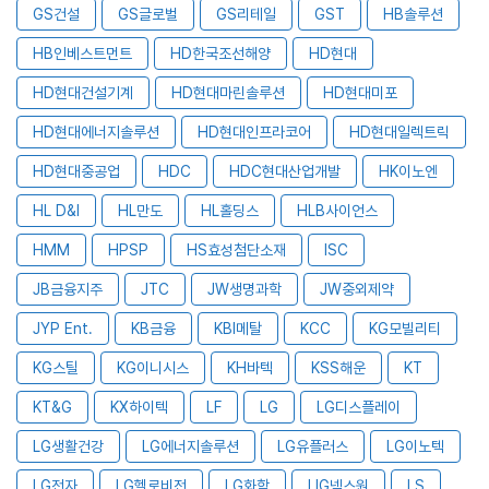
GS건설
GS글로벌
GS리테일
GST
HB솔루션
HB인베스트먼트
HD한국조선해양
HD현대
HD현대건설기계
HD현대마린솔루션
HD현대미포
HD현대에너지솔루션
HD현대인프라코어
HD현대일렉트릭
HD현대중공업
HDC
HDC현대산업개발
HK이노엔
HL D&I
HL만도
HL홀딩스
HLB사이언스
HMM
HPSP
HS효성첨단소재
ISC
JB금융지주
JTC
JW생명과학
JW중외제약
JYP Ent.
KB금융
KBI메탈
KCC
KG모빌리티
KG스틸
KG이니시스
KH바텍
KSS해운
KT
KT&G
KX하이텍
LF
LG
LG디스플레이
LG생활건강
LG에너지솔루션
LG유플러스
LG이노텍
LG전자
LG헬로비전
LG화학
LIG넥스원
LS