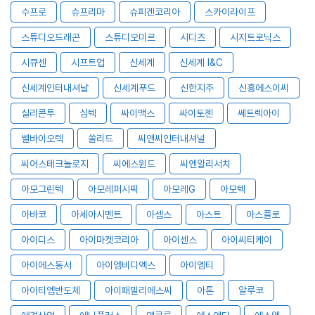
수프로
슈프리마
슈피겐코리아
스카이라이프
스튜디오드래곤
스튜디오미르
시디즈
시지트로닉스
시큐센
시프트업
신세계
신세계 I&C
신세계인터내셔날
신세계푸드
신한지주
신흥에스이씨
실리콘투
심텍
싸이맥스
싸이토젠
쎄트렉아이
쎌바이오텍
쏠리드
씨앤씨인터내셔널
씨어스테크놀로지
씨에스윈드
씨엔알리서치
아모그린텍
아모레퍼시픽
아모레G
아모텍
아바코
아세아시멘트
아셈스
아스트
아스플로
아이디스
아이마켓코리아
아이센스
아이씨티케이
아이에스동서
아이엠비디엑스
아이엠티
아이티엠반도체
아이패밀리에스씨
아톤
알루코