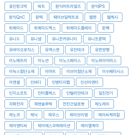
웅진씽크빅
워트
원익머트리얼즈
원익IPS
원익QnC
원텍
웨이브일렉트로
웹젠
웹케시
위메이드
위메이드맥스
위메이드플레이
윈팩
유니드
유니셈
유니온커뮤니티
유니트론텍
유바이오로직스
유엑스엔
유진테크
유한양행
이노메트리
이노션
이노스페이스
이노와이어리스
이녹스첨단소재
이마트
이브이첨단소재
이수페타시스
이엔셀
인바디
인벤티지랩
인선이엔티
인지소프트
인터플렉스
인텔리안테크
일진전기
자화전자
재영솔루텍
전진건설로봇
제노레이
제노코
제닉
제우스
제이브이엠
제이씨케미칼
제이앤티씨
제이에스코퍼레이션
제이엘케이