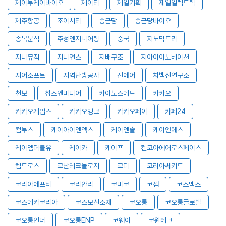
제이투케이바이오
제이티
제일기획
제일일렉트릭
제주항공
조이시티
종근당
종근당바이오
종목분석
주성엔지니어링
중국
지노믹트리
지니뮤직
지니언스
지배구조
지아이이노베이션
지어소프트
지역난방공사
진에어
차백신연구소
천보
칩스앤미디어
카이노스메드
카카오
카카오게임즈
카카오뱅크
카카오페이
카페24
컴투스
케이아이엔엑스
케이엔솔
케이엔에스
케이엠더블유
케이카
케이프
켄코아에어로스페이스
켐트로스
코난테크놀로지
코디
코리아써키트
코리아에프티
코리안리
코미코
코셈
코스맥스
코스메카코리아
코스모신소재
코오롱
코오롱글로벌
코오롱인더
코오롱ENP
코웨이
코윈테크