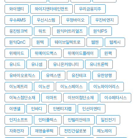
와이엠티
와이지엔터테인먼트
우리금융지주
우수AMS
우신시스템
우정바이오
우진비앤지
웅진씽크빅
워트
원익머트리얼즈
원익IPS
원익QnC
원텍
웨이브일렉트로
웹젠
웹케시
위메이드
위메이드맥스
위메이드플레이
윈팩
유니드
유니셈
유니온커뮤니티
유니트론텍
유바이오로직스
유엑스엔
유진테크
유한양행
이노메트리
이노션
이노스페이스
이노와이어리스
이녹스첨단소재
이마트
이브이첨단소재
이수페타시스
이엔셀
인바디
인벤티지랩
인선이엔티
인지소프트
인터플렉스
인텔리안테크
일진전기
자화전자
재영솔루텍
전진건설로봇
제노레이