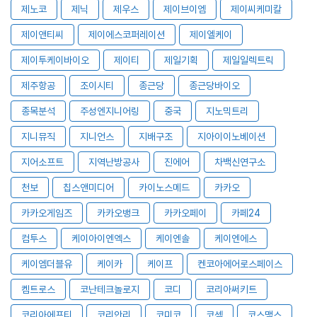
제노코
제닉
제우스
제이브이엠
제이씨케미칼
제이앤티씨
제이에스코퍼레이션
제이엘케이
제이투케이바이오
제이티
제일기획
제일일렉트릭
제주항공
조이시티
종근당
종근당바이오
종목분석
주성엔지니어링
중국
지노믹트리
지니뮤직
지니언스
지배구조
지아이이노베이션
지어소프트
지역난방공사
진에어
차백신연구소
천보
칩스앤미디어
카이노스메드
카카오
카카오게임즈
카카오뱅크
카카오페이
카페24
컴투스
케이아이엔엑스
케이엔솔
케이엔에스
케이엠더블유
케이카
케이프
켄코아에어로스페이스
켐트로스
코난테크놀로지
코디
코리아써키트
코리아에프티
코리안리
코미코
코셈
코스맥스