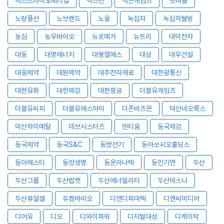
넥스트바이오메디컬
넥스틴
넥슨게임즈
넷마블
노랑풍선
노브랜드
노을
녹십자
녹십자웰빙
농심
농우바이오
뉴로메카
뉴트리
대덕전자
대동
대명에너지
대봉엘에스
대상
대우건설
대웅제약
대원제약
대주전자재료
대한광통신
대한유화
대한제강
대한항공
더블유게임즈
더블유씨피
더블유에스아이
더존비즈온
덕산네오룩스
덕산하이메탈
데브시스터즈
덴티움
동국제강
동국제약
동국S&C
동방선기
동아쏘시오홀딩스
동아에스티
동양생명
동운아나텍
동인기연
두산
두산그룹
두산밥캣
두산에너빌리티
두산테스나
두산퓨얼셀
듀켐바이오
디앤디파마텍
디앤씨미디어
디어유
디오
디와이파워
디지털대성
디케이락