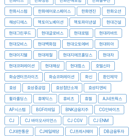
한화리츠
한화생명
한화손해보험
한화솔루션
한화시스템
한화에어로스페이스
한화엔진
한화오션
해성디에스
헥토이노베이션
헥토파이낸셜
현대건설
현대그린푸드
현대글로비스
현대로템
현대리바트
현대모비스
현대백화점
현대오토에버
현대위아
현대이지웰
현대제철
현대지에프홀딩스
현대차
현대코퍼레이션
현대해상
현대힘스
호텔신라
화승엔터프라이즈
화승코퍼레이션
화신
환인제약
효성
효성중공업
효성첨단소재
효성티앤씨
휠라홀딩스
휴메딕스
휴비츠
휴젤
AJ네트웍스
AP시스템
BGF리테일
BNK금융지주
CG인바이츠
CJ
CJ 바이오사이언스
CJ CGV
CJ ENM
CJ대한통운
CJ제일제당
CJ프레시웨이
DB금융투자