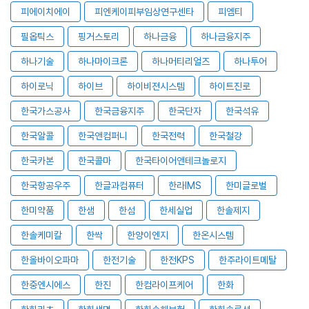
피에이치에이
피엔케이피부임상연구센타
피엠티
필옵틱스
핑거스토리
하나금융
하나금융지주
하나기술
하나마이크론
하나머티리얼즈
하나투어
하이로닉
하이브
하이비젼시스템
하이트진로
한국가스공사
한국금융지주
한국단자
한국석유
한국알콜
한국앤컴퍼니
한국전력
한국철강
한국카본
한국콜마
한국타이어앤테크놀로지
한국항공우주
한글과컴퓨터
한라IMS
한미글로벌
한미약품
한샘
한섬
한세실업
한솔제지
한솔케미칼
한싹
한양이엔지
한온시스템
한올바이오파마
한전기술
한전KPS
한주라이트메탈
한중엔시에스
한진
한컴라이프케어
한화