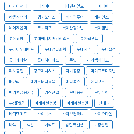
디케이앤디
디케이티
디티앤씨알오
라메디텍
라온시큐어
랩지노믹스
레드캡투어
레이언스
레이저옵텍
로보티즈
롯데관광개발
롯데렌탈
롯데쇼핑
롯데에너지머티리얼즈
롯데웰푸드
롯데이노베이트
롯데정밀화학
롯데지주
롯데칠성
롯데케미칼
롯데하이마트
루닛
리가켐바이오
리노공업
링크제니시스
마녀공장
마이크로디지탈
머큐리
메가스터디교육
메디톡스
메디포스트
메리츠금융지주
명신산업
모나용평
모두투어
무림P&P
미래에셋생명
미래에셋증권
민테크
바디텍메드
바이넥스
바이브컴퍼니
바이오다인
바텍
백산
버넥트
범한퓨얼셀
보광산업