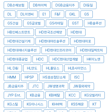
DB손해보험
DB하이텍
DGB금융지주
DI동일
DL
DL이앤씨
E1
F&F
GKL
GS
GS건설
GS글로벌
GS리테일
GST
HB솔루션
HB인베스트먼트
HD한국조선해양
HD현대
HD현대건설기계
HD현대마린솔루션
HD현대미포
HD현대에너지솔루션
HD현대인프라코어
HD현대일렉트릭
HD현대중공업
HDC
HDC현대산업개발
HK이노엔
HL D&I
HL만도
HL홀딩스
HLB사이언스
HMM
HPSP
HS효성첨단소재
ISC
JB금융지주
JTC
JW생명과학
JW중외제약
JYP Ent.
KB금융
KBI메탈
KCC
KG모빌리티
KG스틸
KG이니시스
KH바텍
KSS해운
KT