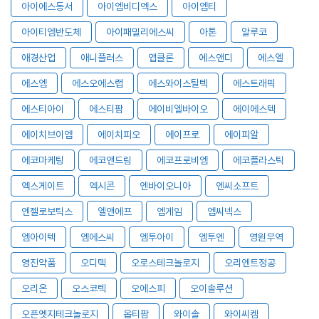
아이에스동서
아이엠비디엑스
아이엠티
아이티엠반도체
아이패밀리에스씨
아톤
알루코
애경산업
애니플러스
앱클론
에스앤디
에스엘
에스엠
에스오에스랩
에스와이스틸텍
에스트래픽
에스티아이
에스티팜
에이비엘바이오
에이에스텍
에이치브이엠
에이치피오
에이프로
에이피알
에코마케팅
에코앤드림
에코프로비엠
에코플라스틱
엑스게이트
엑시콘
엔바이오니아
엔씨소프트
엔젤로보틱스
엘앤에프
엠게임
엠씨넥스
엠아이텍
엠에스씨
엠투아이
엠투엔
영원무역
영진약품
오디텍
오로스테크놀로지
오리엔트정공
오리온
오스코텍
오에스피
오이솔루션
오픈엣지테크놀로지
옵티팜
와이솔
와이씨켐