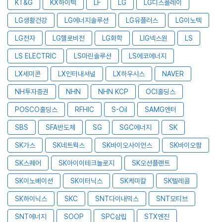
KT&G
KX하이텍
LF
LG
LG디스플레이
LG생활건강
LG에너지솔루션
LG유플러스
LG이노텍
LG전자
LG헬로비전
LG화학
LIG넥스원
LS
LS ELECTRIC
LS마린솔루션
LS에코에너지
LX세미콘
LX인터내셔널
LX하우시스
NAVER
NH투자증권
NHN
NHN KCP
OCI홀딩스
POSCO홀딩스
RFHIC
S-Oil
SAMG엔터
SBS
SFA반도체
SG
SGC에너지
SK
SK가스
SK네트웍스
SK바이오사이언스
SK바이오팜
SK스퀘어
SK아이이테크놀로지
SK오션플랜트
SK이노베이션
SK이터닉스
SK케미칼
SK텔레콤
SK하이닉스
SKC
SNT다이내믹스
SNT모티브
SNT에너지
SOOP
SPC삼립
STX엔진