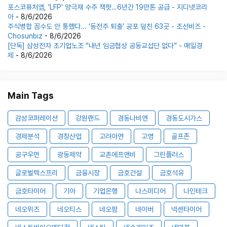
포스코퓨처엠, 'LFP' 양극재 수주 잭팟…6년간 19만톤 공급 - 지디넷코리
아
- 8/6/2026
주식병합 꼼수도 안 통했다... ‘동전주 퇴출’ 공포 덮친 63곳 - 조선비즈 -
Chosunbiz
- 8/6/2026
[단독] 삼성전자 초기업노조 “내년 임금협상 공동교섭단 없다” - 매일경
제
- 8/6/2026
Main Tags
감성코퍼레이션
강원랜드
경동나비엔
경동도시가스
경제분석
경창산업
고려아연
고영
골프존
공구우먼
광동제약
교촌에프앤비
그린플러스
글로벌텍스프리
금융시장
금호건설
금호석유
금호타이어
기아
기업은행
나스미디어
나인테크
네오위즈
네오티스
네오팜
네이버
넥센타이어