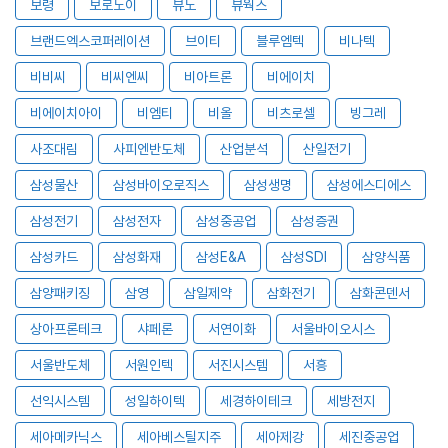
보령
보로노이
뷰노
뷰웍스
브랜드엑스코퍼레이션
브이티
블루엠텍
비나텍
비비씨
비씨엔씨
비아트론
비에이치
비에이치아이
비엠티
비올
비츠로셀
빙그레
사조대림
사피엔반도체
산업분석
산일전기
삼성물산
삼성바이오로직스
삼성생명
삼성에스디에스
삼성전기
삼성전자
삼성중공업
삼성증권
삼성카드
삼성화재
삼성E&A
삼성SDI
삼양식품
삼양패키징
삼영
삼일제약
삼화전기
삼화콘덴서
상아프론테크
샤페론
서연이화
서울바이오시스
서울반도체
서원인텍
서진시스템
서흥
선익시스템
성일하이텍
세경하이테크
세방전지
세아메카닉스
세아베스틸지주
세아제강
세진중공업