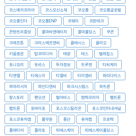
코스메카코리아
코스모신소재
코오롱
코오롱글로벌
코오롱인더
코오롱ENP
코웨이
코윈테크
콘텐트리중앙
콜마비앤에이치
콜마홀딩스
쿠콘
크래프톤
크리스에프앤씨
클래시스
클리오
키움증권
탑코미디어
태광
테스
텔레칩스
토니모리
토비스
투자정보
트루엔
티씨케이
티앤엘
티에스이
티엘비
티이엠씨
파라다이스
파마리서치
파인디앤씨
파크시스템스
파트론
팜스토리
팬오션
펄어비스
펌텍코리아
펨트론
펩트론
포바이포
포스코스틸리온
포스코인터내셔널
포스코퓨처엠
풀무원
풍산
퓨쳐켐
프로텍
플래티어
플리토
피에스케이
피에스케이홀딩스