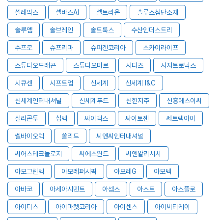
셀레믹스
셀바스AI
셀트리온
솔루스첨단소재
솔루엠
솔브레인
솔트룩스
수산인더스트리
수프로
슈프리마
슈피겐코리아
스카이라이프
스튜디오드래곤
스튜디오미르
시디즈
시지트로닉스
시큐센
시프트업
신세계
신세계 I&C
신세계인터내셔날
신세계푸드
신한지주
신흥에스이씨
실리콘투
심텍
싸이맥스
싸이토젠
쎄트렉아이
쎌바이오텍
쏠리드
씨앤씨인터내셔널
씨어스테크놀로지
씨에스윈드
씨엔알리서치
아모그린텍
아모레퍼시픽
아모레G
아모텍
아바코
아세아시멘트
아셈스
아스트
아스플로
아이디스
아이마켓코리아
아이센스
아이씨티케이