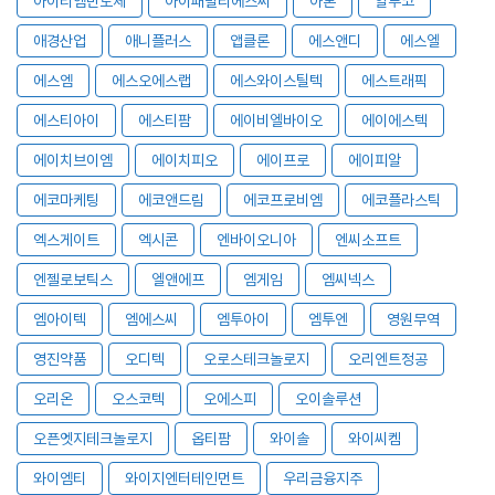
아이티엠반도체
아이패밀리에스씨
아톤
알루코
애경산업
애니플러스
앱클론
에스앤디
에스엘
에스엠
에스오에스랩
에스와이스틸텍
에스트래픽
에스티아이
에스티팜
에이비엘바이오
에이에스텍
에이치브이엠
에이치피오
에이프로
에이피알
에코마케팅
에코앤드림
에코프로비엠
에코플라스틱
엑스게이트
엑시콘
엔바이오니아
엔씨소프트
엔젤로보틱스
엘앤에프
엠게임
엠씨넥스
엠아이텍
엠에스씨
엠투아이
엠투엔
영원무역
영진약품
오디텍
오로스테크놀로지
오리엔트정공
오리온
오스코텍
오에스피
오이솔루션
오픈엣지테크놀로지
옵티팜
와이솔
와이씨켐
와이엠티
와이지엔터테인먼트
우리금융지주