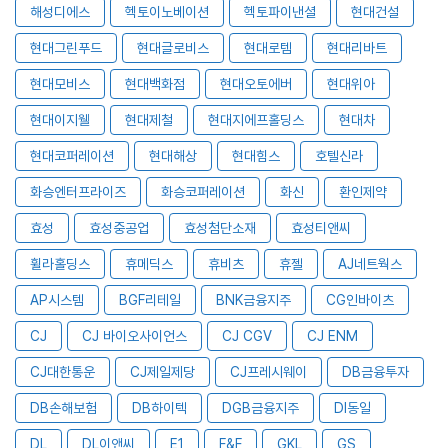
해성디에스
헥토이노베이션
헥토파이낸셜
현대건설
현대그린푸드
현대글로비스
현대로템
현대리바트
현대모비스
현대백화점
현대오토에버
현대위아
현대이지웰
현대제철
현대지에프홀딩스
현대차
현대코퍼레이션
현대해상
현대힘스
호텔신라
화승엔터프라이즈
화승코퍼레이션
화신
환인제약
효성
효성중공업
효성첨단소재
효성티앤씨
휠라홀딩스
휴메딕스
휴비츠
휴젤
AJ네트웍스
AP시스템
BGF리테일
BNK금융지주
CG인바이츠
CJ
CJ 바이오사이언스
CJ CGV
CJ ENM
CJ대한통운
CJ제일제당
CJ프레시웨이
DB금융투자
DB손해보험
DB하이텍
DGB금융지주
DI동일
DL
DL이앤씨
E1
F&F
GKL
GS