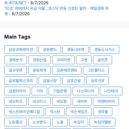
회-KITA.NET
- 8/7/2026
‘10조’ 레버리지 자금 이탈…코스닥 반등 신호탄 될까 - 매일경제 마
켓
- 8/7/2026
Main Tags
감성코퍼레이션
강원랜드
경동나비엔
경동도시가스
경제분석
경창산업
고려아연
고영
골프존
공구우먼
광동제약
교촌에프앤비
그린플러스
글로벌텍스프리
금융시장
금호건설
금호석유
금호타이어
기아
기업은행
나스미디어
나인테크
네오위즈
네오티스
네오팜
네이버
넥센타이어
넥스트바이오메디컬
넥스틴
넥슨게임즈
넷마블
노랑풍선
노브랜드
노을
녹십자
녹십자웰빙