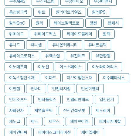
우수AMS
우신시스템
우정바이오
우진비앤지
웅진씽크빅
워트
원익머트리얼즈
원익IPS
원익QnC
원텍
웨이브일렉트로
웹젠
웹케시
위메이드
위메이드맥스
위메이드플레이
윈팩
유니드
유니셈
유니온커뮤니티
유니트론텍
유바이오로직스
유엑스엔
유진테크
유한양행
이노메트리
이노션
이노스페이스
이노와이어리스
이녹스첨단소재
이마트
이브이첨단소재
이수페타시스
이엔셀
인바디
인벤티지랩
인선이엔티
인지소프트
인터플렉스
인텔리안테크
일진전기
자화전자
재영솔루텍
전진건설로봇
제노레이
제노코
제닉
제우스
제이브이엠
제이씨케미칼
제이앤티씨
제이에스코퍼레이션
제이엘케이