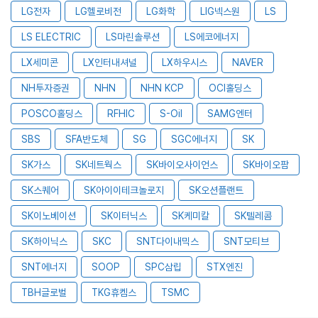
LG전자
LG헬로비전
LG화학
LIG넥스원
LS
LS ELECTRIC
LS마린솔루션
LS에코에너지
LX세미콘
LX인터내셔널
LX하우시스
NAVER
NH투자증권
NHN
NHN KCP
OCI홀딩스
POSCO홀딩스
RFHIC
S-Oil
SAMG엔터
SBS
SFA반도체
SG
SGC에너지
SK
SK가스
SK네트웍스
SK바이오사이언스
SK바이오팜
SK스퀘어
SK아이이테크놀로지
SK오션플랜트
SK이노베이션
SK이터닉스
SK케미칼
SK텔레콤
SK하이닉스
SKC
SNT다이내믹스
SNT모티브
SNT에너지
SOOP
SPC삼립
STX엔진
TBH글로벌
TKG휴켐스
TSMC