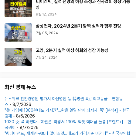
티이엠씨, 실적 전망의 하향 조정과 신사업의 성장 가능
성
9월 12, 2024
삼성전자, 2024년 2분기 깜짝 실적과 향후 전망
7월 05, 2024
고영, 2분기 실적 예상 하회와 성장 가능성
7월 24, 2024
최신 경제 뉴스
뉴스위크 친환경병원 평가서 아산병원 등 韓병원 4곳 최고등급 - 연합뉴
스
- 8/7/2026
"美 개입에 1300원대도 가시권"…환율 열달 만에 최저치 '뚝' [분석+] - 한국
경제
- 8/6/2026
1030 女 푹 빠졌다…'여권폰' 라방서 130억 잭팟 역대급 돌풍 [트렌드+] - 한
국경제
- 8/7/2026
"AI에이전트, 세계인구보다 많아질것…메모리 가격기준 바뀐다" - 한국무역협