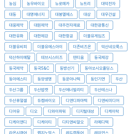
농심
농우바이오
뉴로메카
뉴트리
대덕전자
대동
대명에너지
대봉엘에스
대상
대우건설
대웅제약
대원제약
대주전자재료
대한광통신
대한유화
대한제강
대한항공
더블유게임즈
더블유씨피
더블유에스아이
더존비즈온
덕산네오룩스
덕산하이메탈
데브시스터즈
덴티움
동국제강
동국제약
동국S&C
동방선기
동아쏘시오홀딩스
동아에스티
동양생명
동운아나텍
동인기연
두산
두산그룹
두산밥캣
두산에너빌리티
두산테스나
두산퓨얼셀
듀켐바이오
디앤디파마텍
디앤씨미디어
디어유
디오
디와이파워
디지털대성
디케이락
디케이앤디
디케이티
디티앤씨알오
라메디텍
라온시큐어
랩지노믹스
레드캡투어
레이언스