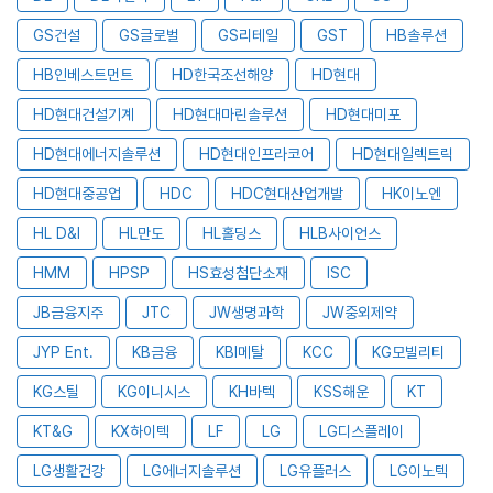
GS건설
GS글로벌
GS리테일
GST
HB솔루션
HB인베스트먼트
HD한국조선해양
HD현대
HD현대건설기계
HD현대마린솔루션
HD현대미포
HD현대에너지솔루션
HD현대인프라코어
HD현대일렉트릭
HD현대중공업
HDC
HDC현대산업개발
HK이노엔
HL D&I
HL만도
HL홀딩스
HLB사이언스
HMM
HPSP
HS효성첨단소재
ISC
JB금융지주
JTC
JW생명과학
JW중외제약
JYP Ent.
KB금융
KBI메탈
KCC
KG모빌리티
KG스틸
KG이니시스
KH바텍
KSS해운
KT
KT&G
KX하이텍
LF
LG
LG디스플레이
LG생활건강
LG에너지솔루션
LG유플러스
LG이노텍