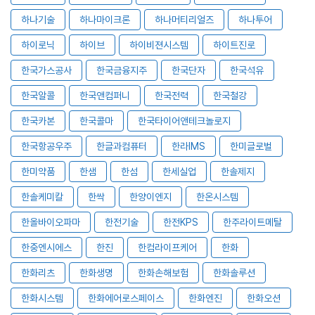
하나기술
하나마이크론
하나머티리얼즈
하나투어
하이로닉
하이브
하이비젼시스템
하이트진로
한국가스공사
한국금융지주
한국단자
한국석유
한국알콜
한국앤컴퍼니
한국전력
한국철강
한국카본
한국콜마
한국타이어앤테크놀로지
한국항공우주
한글과컴퓨터
한라IMS
한미글로벌
한미약품
한샘
한섬
한세실업
한솔제지
한솔케미칼
한싹
한양이엔지
한온시스템
한올바이오파마
한전기술
한전KPS
한주라이트메탈
한중엔시에스
한진
한컴라이프케어
한화
한화리츠
한화생명
한화손해보험
한화솔루션
한화시스템
한화에어로스페이스
한화엔진
한화오션