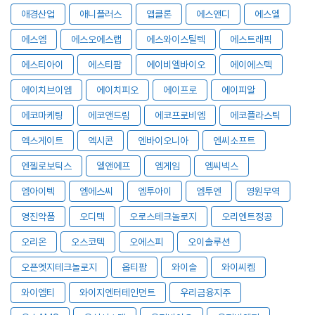
애경산업
애니플러스
앱클론
에스앤디
에스엘
에스엠
에스오에스랩
에스와이스틸텍
에스트래픽
에스티아이
에스티팜
에이비엘바이오
에이에스텍
에이치브이엠
에이치피오
에이프로
에이피알
에코마케팅
에코앤드림
에코프로비엠
에코플라스틱
엑스게이트
엑시콘
엔바이오니아
엔씨소프트
엔젤로보틱스
엘앤에프
엠게임
엠씨넥스
엠아이텍
엠에스씨
엠투아이
엠투엔
영원무역
영진약품
오디텍
오로스테크놀로지
오리엔트정공
오리온
오스코텍
오에스피
오이솔루션
오픈엣지테크놀로지
옵티팜
와이솔
와이씨켐
와이엠티
와이지엔터테인먼트
우리금융지주