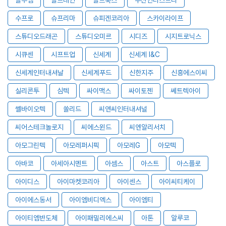
수프로
슈프리마
슈피겐코리아
스카이라이프
스튜디오드래곤
스튜디오미르
시디즈
시지트로닉스
시큐센
시프트업
신세계
신세계 I&C
신세계인터내셔날
신세계푸드
신한지주
신흥에스이씨
실리콘투
심텍
싸이맥스
싸이토젠
쎄트렉아이
쎌바이오텍
쏠리드
씨앤씨인터내셔널
씨어스테크놀로지
씨에스윈드
씨엔알리서치
아모그린텍
아모레퍼시픽
아모레G
아모텍
아바코
아세아시멘트
아셈스
아스트
아스플로
아이디스
아이마켓코리아
아이센스
아이씨티케이
아이에스동서
아이엠비디엑스
아이엠티
아이티엠반도체
아이패밀리에스씨
아톤
알루코