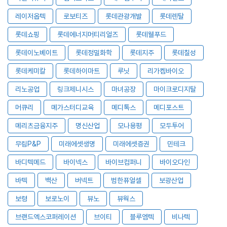
레이저옵텍
로보티즈
롯데관광개발
롯데렌탈
롯데쇼핑
롯데에너지머티리얼즈
롯데웰푸드
롯데이노베이트
롯데정밀화학
롯데지주
롯데칠성
롯데케미칼
롯데하이마트
루닛
리가켐바이오
리노공업
링크제니시스
마녀공장
마이크로디지탈
머큐리
메가스터디교육
메디톡스
메디포스트
메리츠금융지주
명신산업
모나용평
모두투어
무림P&P
미래에셋생명
미래에셋증권
민테크
바디텍메드
바이넥스
바이브컴퍼니
바이오다인
바텍
백산
버넥트
범한퓨얼셀
보광산업
보령
보로노이
뷰노
뷰웍스
브랜드엑스코퍼레이션
브이티
블루엠텍
비나텍