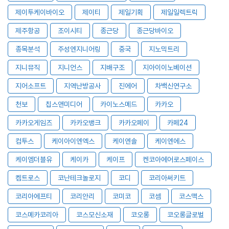
제이투케이바이오
제이티
제일기획
제일일렉트릭
제주항공
조이시티
종근당
종근당바이오
종목분석
주성엔지니어링
중국
지노믹트리
지니뮤직
지니언스
지배구조
지아이이노베이션
지어소프트
지역난방공사
진에어
차백신연구소
천보
칩스앤미디어
카이노스메드
카카오
카카오게임즈
카카오뱅크
카카오페이
카페24
컴투스
케이아이엔엑스
케이엔솔
케이엔에스
케이엠더블유
케이카
케이프
켄코아에어로스페이스
켐트로스
코난테크놀로지
코디
코리아써키트
코리아에프티
코리안리
코미코
코셈
코스맥스
코스메카코리아
코스모신소재
코오롱
코오롱글로벌