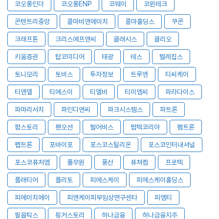
코오롱인더
코오롱ENP
코웨이
코윈테크
콘텐트리중앙
콜마비앤에이치
콜마홀딩스
쿠콘
크래프톤
크리스에프앤씨
클래시스
클리오
키움증권
탑코미디어
태광
테스
텔레칩스
토니모리
토비스
투자정보
트루엔
티씨케이
티앤엘
티에스이
티엘비
티이엠씨
파라다이스
파마리서치
파인디앤씨
파크시스템스
파트론
팜스토리
팬오션
펄어비스
펌텍코리아
펨트론
펩트론
포바이포
포스코스틸리온
포스코인터내셔널
포스코퓨처엠
풀무원
풍산
퓨쳐켐
프로텍
플래티어
플리토
피에스케이
피에스케이홀딩스
피에이치에이
피엔케이피부임상연구센타
피엠티
필옵틱스
핑거스토리
하나금융
하나금융지주