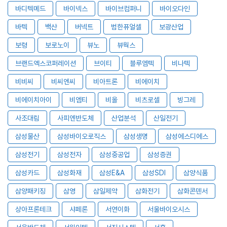
바디텍메드
바이넥스
바이브컴퍼니
바이오다인
바텍
백산
버넥트
범한퓨얼셀
보광산업
보령
보로노이
뷰노
뷰웍스
브랜드엑스코퍼레이션
브이티
블루엠텍
비나텍
비비씨
비씨엔씨
비아트론
비에이치
비에이치아이
비엠티
비올
비츠로셀
빙그레
사조대림
사피엔반도체
산업분석
산일전기
삼성물산
삼성바이오로직스
삼성생명
삼성에스디에스
삼성전기
삼성전자
삼성중공업
삼성증권
삼성카드
삼성화재
삼성E&A
삼성SDI
삼양식품
삼양패키징
삼영
삼일제약
삼화전기
삼화콘덴서
상아프론테크
샤페론
서연이화
서울바이오시스