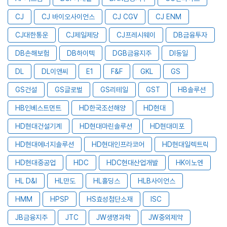
CJ
CJ 바이오사이언스
CJ CGV
CJ ENM
CJ대한통운
CJ제일제당
CJ프레시웨이
DB금융투자
DB손해보험
DB하이텍
DGB금융지주
DI동일
DL
DL이앤씨
E1
F&F
GKL
GS
GS건설
GS글로벌
GS리테일
GST
HB솔루션
HB인베스트먼트
HD한국조선해양
HD현대
HD현대건설기계
HD현대마린솔루션
HD현대미포
HD현대에너지솔루션
HD현대인프라코어
HD현대일렉트릭
HD현대중공업
HDC
HDC현대산업개발
HK이노엔
HL D&I
HL만도
HL홀딩스
HLB사이언스
HMM
HPSP
HS효성첨단소재
ISC
JB금융지주
JTC
JW생명과학
JW중외제약