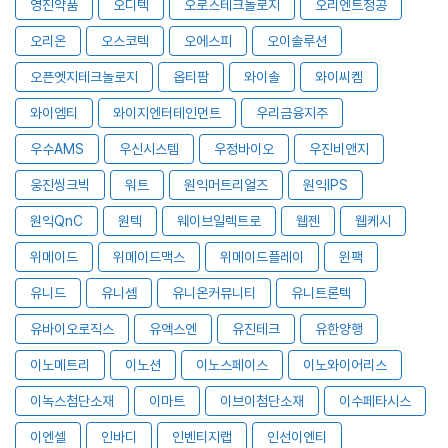
영진약품
오디텍
오로스테크놀로지
오리엔트정공
오리온
오스코텍
오에스피
오이솔루션
오픈엣지테크놀로지
옵티팜
와이솔
와이씨켐
와이엠티
와이지엔터테인먼트
우리금융지주
우수AMS
우신시스템
우정바이오
우진비앤지
웅진씽크빅
워트
원익머트리얼즈
원익IPS
원익QnC
원텍
웨이브일렉트로
웹젠
웹케시
위메이드
위메이드맥스
위메이드플레이
윈팩
유니드
유니셈
유니온커뮤니티
유니트론텍
유바이오로직스
유엑스엔
유진테크
유한양행
이노메트리
이노션
이노스페이스
이노와이어리스
이녹스첨단소재
이마트
이브이첨단소재
이수페타시스
이엔셀
인바디
인벤티지랩
인선이엔티