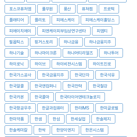
포스코퓨처엠
풀무원
풍산
퓨쳐켐
프로텍
플래티어
플리토
피에스케이
피에스케이홀딩스
피에이치에이
피엔케이피부임상연구센타
피엠티
필옵틱스
핑거스토리
하나금융
하나금융지주
하나기술
하나마이크론
하나머티리얼즈
하나투어
하이로닉
하이브
하이비젼시스템
하이트진로
한국가스공사
한국금융지주
한국단자
한국석유
한국알콜
한국앤컴퍼니
한국전력
한국철강
한국카본
한국콜마
한국타이어앤테크놀로지
한국항공우주
한글과컴퓨터
한라IMS
한미글로벌
한미약품
한샘
한섬
한세실업
한솔제지
한솔케미칼
한싹
한양이엔지
한온시스템