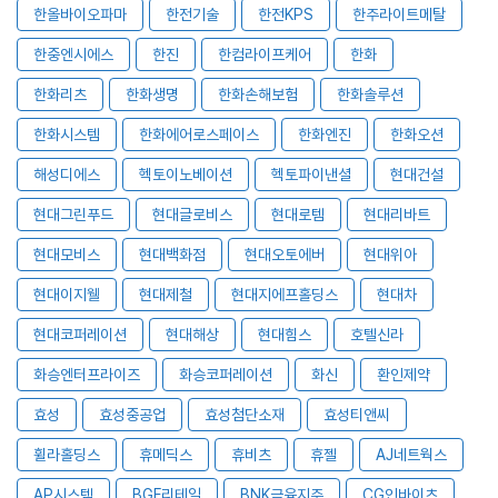
한올바이오파마
한전기술
한전KPS
한주라이트메탈
한중엔시에스
한진
한컴라이프케어
한화
한화리츠
한화생명
한화손해보험
한화솔루션
한화시스템
한화에어로스페이스
한화엔진
한화오션
해성디에스
헥토이노베이션
헥토파이낸셜
현대건설
현대그린푸드
현대글로비스
현대로템
현대리바트
현대모비스
현대백화점
현대오토에버
현대위아
현대이지웰
현대제철
현대지에프홀딩스
현대차
현대코퍼레이션
현대해상
현대힘스
호텔신라
화승엔터프라이즈
화승코퍼레이션
화신
환인제약
효성
효성중공업
효성첨단소재
효성티앤씨
휠라홀딩스
휴메딕스
휴비츠
휴젤
AJ네트웍스
AP시스템
BGF리테일
BNK금융지주
CG인바이츠