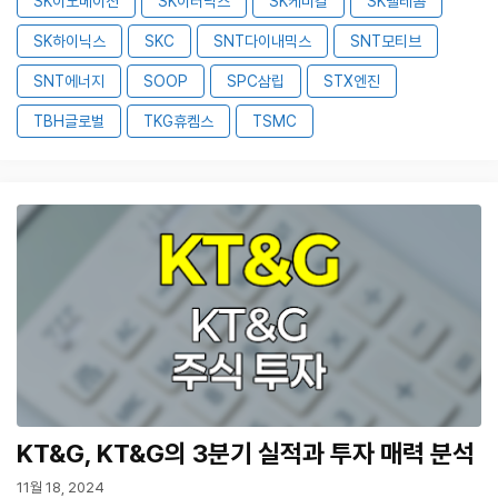
SK이노베이션
SK이터닉스
SK케미칼
SK텔레콤
SK하이닉스
SKC
SNT다이내믹스
SNT모티브
SNT에너지
SOOP
SPC삼립
STX엔진
TBH글로벌
TKG휴켐스
TSMC
KT&G, KT&G의 3분기 실적과 투자 매력 분석
11월 18, 2024