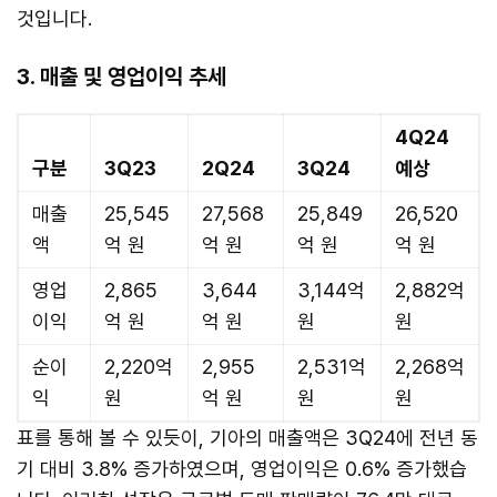
것입니다.
3. 매출 및 영업이익 추세
4Q24
구분
3Q23
2Q24
3Q24
예상
매출
25,545
27,568
25,849
26,520
액
억 원
억 원
억 원
억 원
영업
2,865
3,644
3,144억
2,882억
이익
억 원
억 원
원
원
순이
2,220억
2,955
2,531억
2,268억
익
원
억 원
원
원
표를 통해 볼 수 있듯이, 기아의 매출액은 3Q24에 전년 동
기 대비 3.8% 증가하였으며, 영업이익은 0.6% 증가했습