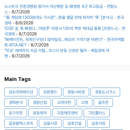
뉴스위크 친환경병원 평가서 아산병원 등 韓병원 4곳 최고등급 - 연합뉴
스
- 8/7/2026
"美 개입에 1300원대도 가시권"…환율 열달 만에 최저치 '뚝' [분석+] - 한국
경제
- 8/6/2026
1030 女 푹 빠졌다…'여권폰' 라방서 130억 잭팟 역대급 돌풍 [트렌드+] - 한
국경제
- 8/7/2026
"AI에이전트, 세계인구보다 많아질것…메모리 가격기준 바뀐다" - 한국무역협
회-KITA.NET
- 8/7/2026
‘10조’ 레버리지 자금 이탈…코스닥 반등 신호탄 될까 - 매일경제 마
켓
- 8/7/2026
Main Tags
감성코퍼레이션
강원랜드
경동나비엔
경동도시가스
경제분석
경창산업
고려아연
고영
골프존
공구우먼
광동제약
교촌에프앤비
그린플러스
글로벌텍스프리
금융시장
금호건설
금호석유