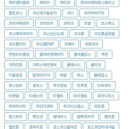
케이엠더블유
케이카
케이프
켄코아에어로스페이스
켐트로스
코난테크놀로지
코디
코리아써키트
코리아에프티
코리안리
코미코
코셈
코스맥스
코스메카코리아
코스모신소재
코오롱
코오롱글로벌
코오롱인더
코오롱ENP
코웨이
코윈테크
콘텐트리중앙
콜마비앤에이치
콜마홀딩스
쿠콘
크래프톤
크리스에프앤씨
클래시스
클리오
키움증권
탑코미디어
태광
테스
텔레칩스
토니모리
토비스
투자정보
트루엔
티씨케이
티앤엘
티에스이
티엘비
티이엠씨
파라다이스
파마리서치
파인디앤씨
파크시스템스
파트론
팜스토리
팬오션
펄어비스
펌텍코리아
펨트론
펩트론
포바이포
포스코스틸리온
포스코인터내셔널