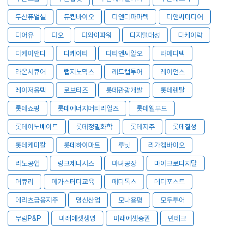
두산퓨얼셀
듀켐바이오
디앤디파마텍
디앤씨미디어
디어유
디오
디와이파워
디지털대성
디케이락
디케이앤디
디케이티
디티앤씨알오
라메디텍
라온시큐어
랩지노믹스
레드캡투어
레이언스
레이저옵텍
로보티즈
롯데관광개발
롯데렌탈
롯데쇼핑
롯데에너지머티리얼즈
롯데웰푸드
롯데이노베이트
롯데정밀화학
롯데지주
롯데칠성
롯데케미칼
롯데하이마트
루닛
리가켐바이오
리노공업
링크제니시스
마녀공장
마이크로디지탈
머큐리
메가스터디교육
메디톡스
메디포스트
메리츠금융지주
명신산업
모나용평
모두투어
무림P&P
미래에셋생명
미래에셋증권
민테크