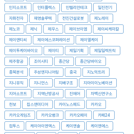
인지소프트
인터플렉스
인텔리안테크
일진전기
자화전자
재영솔루텍
전진건설로봇
제노레이
제노코
제닉
제우스
제이브이엠
제이씨케미칼
제이앤티씨
제이에스코퍼레이션
제이엘케이
제이투케이바이오
제이티
제일기획
제일일렉트릭
제주항공
조이시티
종근당
종근당바이오
종목분석
주성엔지니어링
중국
지노믹트리
지니뮤직
지니언스
지배구조
지아이이노베이션
지어소프트
지역난방공사
진에어
차백신연구소
천보
칩스앤미디어
카이노스메드
카카오
카카오게임즈
카카오뱅크
카카오페이
카페24
컴투스
케이아이엔엑스
케이엔솔
케이엔에스