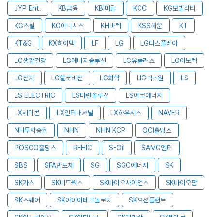
JYP Ent.
KB금융
KBI메탈
KCC
KG모빌리티
KG스틸
KG이니시스
KH바텍
KSS해운
KT
KT&G
KX하이텍
LF
LG
LG디스플레이
LG생활건강
LG에너지솔루션
LG유플러스
LG이노텍
LG전자
LG헬로비전
LG화학
LIG넥스원
LS
LS ELECTRIC
LS마린솔루션
LS에코에너지
LX세미콘
LX인터내셔널
LX하우시스
NAVER
NH투자증권
NHN
NHN KCP
OCI홀딩스
POSCO홀딩스
RFHIC
S-Oil
SAMG엔터
SBS
SFA반도체
SG
SGC에너지
SK
SK가스
SK네트웍스
SK바이오사이언스
SK바이오팜
SK스퀘어
SK아이이테크놀로지
SK오션플랜트