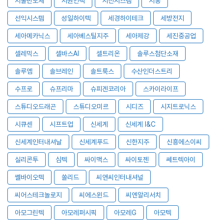
서울반도체
서원인텍
서진시스템
서흥
선익시스템
성일하이텍
세경하이테크
세방전지
세아메카닉스
세아베스틸지주
세아제강
세진중공업
셀레믹스
셀바스AI
셀트리온
솔루스첨단소재
솔루엠
솔브레인
솔트룩스
수산인더스트리
수프로
슈프리마
슈피겐코리아
스카이라이프
스튜디오드래곤
스튜디오미르
시디즈
시지트로닉스
시큐센
시프트업
신세계
신세계 I&C
신세계인터내셔날
신세계푸드
신한지주
신흥에스이씨
실리콘투
심텍
싸이맥스
싸이토젠
쎄트렉아이
쎌바이오텍
쏠리드
씨앤씨인터내셔널
씨어스테크놀로지
씨에스윈드
씨엔알리서치
아모그린텍
아모레퍼시픽
아모레G
아모텍