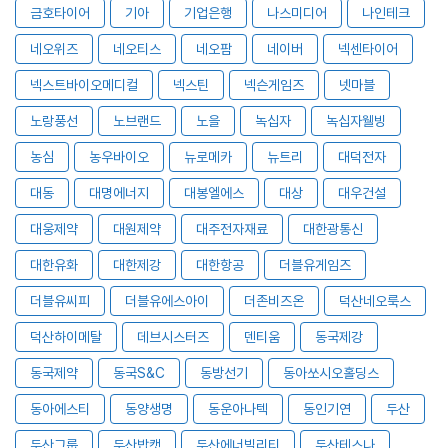
금호타이어
기아
기업은행
나스미디어
나인테크
네오위즈
네오티스
네오팜
네이버
넥센타이어
넥스트바이오메디컬
넥스틴
넥슨게임즈
넷마블
노랑풍선
노브랜드
노을
녹십자
녹십자웰빙
농심
농우바이오
뉴로메카
뉴트리
대덕전자
대동
대명에너지
대봉엘에스
대상
대우건설
대웅제약
대원제약
대주전자재료
대한광통신
대한유화
대한제강
대한항공
더블유게임즈
더블유씨피
더블유에스아이
더존비즈온
덕산네오룩스
덕산하이메탈
데브시스터즈
덴티움
동국제강
동국제약
동국S&C
동방선기
동아쏘시오홀딩스
동아에스티
동양생명
동운아나텍
동인기연
두산
두산그룹
두산밥캣
두산에너빌리티
두산테스나