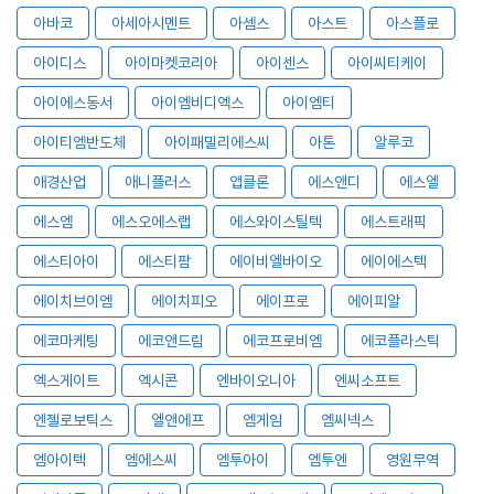
아바코
아세아시멘트
아셈스
아스트
아스플로
아이디스
아이마켓코리아
아이센스
아이씨티케이
아이에스동서
아이엠비디엑스
아이엠티
아이티엠반도체
아이패밀리에스씨
아톤
알루코
애경산업
애니플러스
앱클론
에스앤디
에스엘
에스엠
에스오에스랩
에스와이스틸텍
에스트래픽
에스티아이
에스티팜
에이비엘바이오
에이에스텍
에이치브이엠
에이치피오
에이프로
에이피알
에코마케팅
에코앤드림
에코프로비엠
에코플라스틱
엑스게이트
엑시콘
엔바이오니아
엔씨소프트
엔젤로보틱스
엘앤에프
엠게임
엠씨넥스
엠아이텍
엠에스씨
엠투아이
엠투엔
영원무역