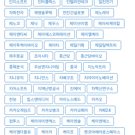
인지소프트
인터플렉스
인텔리안테크
일진전기
자화전자
재영솔루텍
전진건설로봇
제노레이
제노코
제닉
제우스
제이브이엠
제이씨케미칼
제이앤티씨
제이에스코퍼레이션
제이엘케이
제이투케이바이오
제이티
제일기획
제일일렉트릭
제주항공
조이시티
종근당
종근당바이오
종목분석
주성엔지니어링
중국
지노믹트리
지니뮤직
지니언스
지배구조
지아이이노베이션
지어소프트
지역난방공사
진에어
차백신연구소
천보
칩스앤미디어
카이노스메드
카카오
카카오게임즈
카카오뱅크
카카오페이
카페24
컴투스
케이아이엔엑스
케이엔솔
케이엔에스
케이엠더블유
케이카
케이프
켄코아에어로스페이스