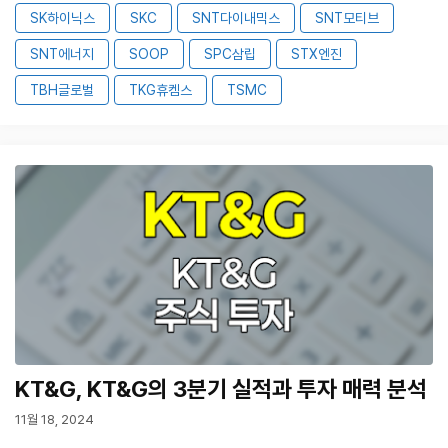
SK하이닉스
SKC
SNT다이내믹스
SNT모티브
SNT에너지
SOOP
SPC삼립
STX엔진
TBH글로벌
TKG휴켐스
TSMC
KT&G, KT&G의 3분기 실적과 투자 매력 분석
11월 18, 2024