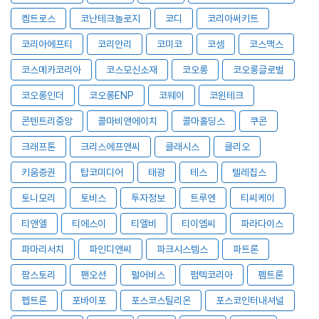
켐트로스
코난테크놀로지
코디
코리아써키트
코리아에프티
코리안리
코미코
코셈
코스맥스
코스메카코리아
코스모신소재
코오롱
코오롱글로벌
코오롱인더
코오롱ENP
코웨이
코윈테크
콘텐트리중앙
콜마비앤에이치
콜마홀딩스
쿠콘
크래프톤
크리스에프앤씨
클래시스
클리오
키움증권
탑코미디어
태광
테스
텔레칩스
토니모리
토비스
투자정보
트루엔
티씨케이
티앤엘
티에스이
티엘비
티이엠씨
파라다이스
파마리서치
파인디앤씨
파크시스템스
파트론
팜스토리
팬오션
펄어비스
펌텍코리아
펨트론
펩트론
포바이포
포스코스틸리온
포스코인터내셔널