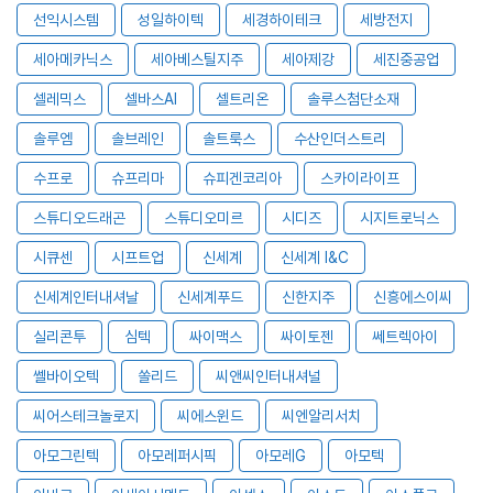
선익시스템
성일하이텍
세경하이테크
세방전지
세아메카닉스
세아베스틸지주
세아제강
세진중공업
셀레믹스
셀바스AI
셀트리온
솔루스첨단소재
솔루엠
솔브레인
솔트룩스
수산인더스트리
수프로
슈프리마
슈피겐코리아
스카이라이프
스튜디오드래곤
스튜디오미르
시디즈
시지트로닉스
시큐센
시프트업
신세계
신세계 I&C
신세계인터내셔날
신세계푸드
신한지주
신흥에스이씨
실리콘투
심텍
싸이맥스
싸이토젠
쎄트렉아이
쎌바이오텍
쏠리드
씨앤씨인터내셔널
씨어스테크놀로지
씨에스윈드
씨엔알리서치
아모그린텍
아모레퍼시픽
아모레G
아모텍