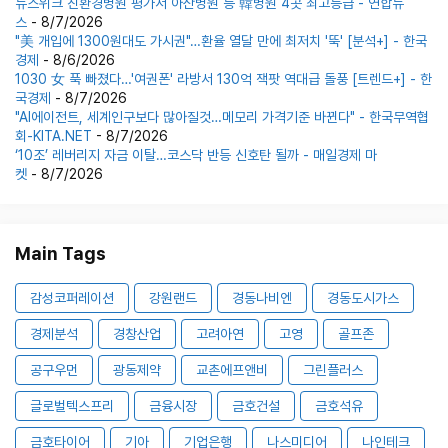
뉴스위크 친환경병원 평가서 아산병원 등 韓병원 4곳 최고등급 - 연합뉴
스
- 8/7/2026
"美 개입에 1300원대도 가시권"…환율 열달 만에 최저치 '뚝' [분석+] - 한국
경제
- 8/6/2026
1030 女 푹 빠졌다…'여권폰' 라방서 130억 잭팟 역대급 돌풍 [트렌드+] - 한
국경제
- 8/7/2026
"AI에이전트, 세계인구보다 많아질것…메모리 가격기준 바뀐다" - 한국무역협
회-KITA.NET
- 8/7/2026
‘10조’ 레버리지 자금 이탈…코스닥 반등 신호탄 될까 - 매일경제 마
켓
- 8/7/2026
Main Tags
감성코퍼레이션
강원랜드
경동나비엔
경동도시가스
경제분석
경창산업
고려아연
고영
골프존
공구우먼
광동제약
교촌에프앤비
그린플러스
글로벌텍스프리
금융시장
금호건설
금호석유
금호타이어
기아
기업은행
나스미디어
나인테크