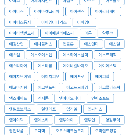
아바코
아세아시멘트
아셈스
아스트
아스플로
아이디스
아이마켓코리아
아이센스
아이씨티케이
아이에스동서
아이엠비디엑스
아이엠티
아이티엠반도체
아이패밀리에스씨
아톤
알루코
애경산업
애니플러스
앱클론
에스앤디
에스엘
에스엠
에스오에스랩
에스와이스틸텍
에스트래픽
에스티아이
에스티팜
에이비엘바이오
에이에스텍
에이치브이엠
에이치피오
에이프로
에이피알
에코마케팅
에코앤드림
에코프로비엠
에코플라스틱
엑스게이트
엑시콘
엔바이오니아
엔씨소프트
엔젤로보틱스
엘앤에프
엠게임
엠씨넥스
엠아이텍
엠에스씨
엠투아이
엠투엔
영원무역
영진약품
오디텍
오로스테크놀로지
오리엔트정공