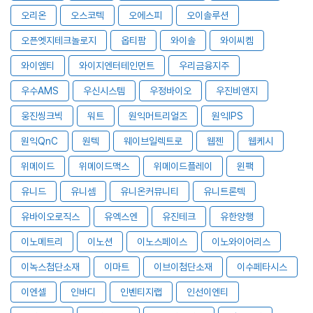
오리온
오스코텍
오에스피
오이솔루션
오픈엣지테크놀로지
옵티팜
와이솔
와이씨켐
와이엠티
와이지엔터테인먼트
우리금융지주
우수AMS
우신시스템
우정바이오
우진비앤지
웅진씽크빅
워트
원익머트리얼즈
원익IPS
원익QnC
원텍
웨이브일렉트로
웹젠
웹케시
위메이드
위메이드맥스
위메이드플레이
윈팩
유니드
유니셈
유니온커뮤니티
유니트론텍
유바이오로직스
유엑스엔
유진테크
유한양행
이노메트리
이노션
이노스페이스
이노와이어리스
이녹스첨단소재
이마트
이브이첨단소재
이수페타시스
이엔셀
인바디
인벤티지랩
인선이엔티