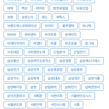
바텍
백산
버넥트
범한퓨얼셀
보광산업
보령
보로노이
뷰노
뷰웍스
브랜드엑스코퍼레이션
브이티
블루엠텍
비나텍
비비씨
비씨엔씨
비아트론
비에이치
비에이치아이
비엠티
비올
비츠로셀
빙그레
사조대림
사피엔반도체
산업분석
산일전기
삼성물산
삼성바이오로직스
삼성생명
삼성에스디에스
삼성전기
삼성전자
삼성중공업
삼성증권
삼성카드
삼성화재
삼성E&A
삼성SDI
삼양식품
삼양패키징
삼영
삼일제약
삼화전기
삼화콘덴서
상아프론테크
샤페론
서연이화
서울바이오시스
서울반도체
서원인텍
서진시스템
서흥