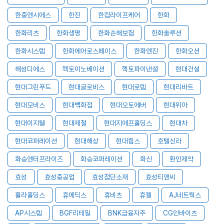
한중엔시에스
한진
한컴라이프케어
한화
한화리츠
한화생명
한화손해보험
한화솔루션
한화시스템
한화에어로스페이스
한화엔진
한화오션
해성디에스
헥토이노베이션
헥토파이낸셜
현대건설
현대그린푸드
현대글로비스
현대로템
현대리바트
현대모비스
현대백화점
현대오토에버
현대위아
현대이지웰
현대제철
현대지에프홀딩스
현대차
현대코퍼레이션
현대해상
현대힘스
호텔신라
화승엔터프라이즈
화승코퍼레이션
화신
환인제약
효성
효성중공업
효성첨단소재
효성티앤씨
휠라홀딩스
휴메딕스
휴비츠
휴젤
AJ네트웍스
AP시스템
BGF리테일
BNK금융지주
CG인바이츠