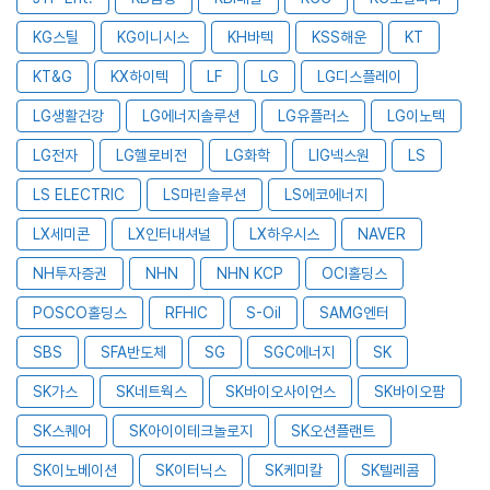
KG스틸
KG이니시스
KH바텍
KSS해운
KT
KT&G
KX하이텍
LF
LG
LG디스플레이
LG생활건강
LG에너지솔루션
LG유플러스
LG이노텍
LG전자
LG헬로비전
LG화학
LIG넥스원
LS
LS ELECTRIC
LS마린솔루션
LS에코에너지
LX세미콘
LX인터내셔널
LX하우시스
NAVER
NH투자증권
NHN
NHN KCP
OCI홀딩스
POSCO홀딩스
RFHIC
S-Oil
SAMG엔터
SBS
SFA반도체
SG
SGC에너지
SK
SK가스
SK네트웍스
SK바이오사이언스
SK바이오팜
SK스퀘어
SK아이이테크놀로지
SK오션플랜트
SK이노베이션
SK이터닉스
SK케미칼
SK텔레콤