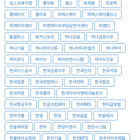
포스코퓨처엠
풀무원
풍산
퓨쳐켐
프로텍
플래티어
플리토
피에스케이
피에스케이홀딩스
피에이치에이
피엔케이피부임상연구센타
피엠티
필옵틱스
핑거스토리
하나금융
하나금융지주
하나기술
하나마이크론
하나머티리얼즈
하나투어
하이로닉
하이브
하이비젼시스템
하이트진로
한국가스공사
한국금융지주
한국단자
한국석유
한국알콜
한국앤컴퍼니
한국전력
한국철강
한국카본
한국콜마
한국타이어앤테크놀로지
한국항공우주
한글과컴퓨터
한라IMS
한미글로벌
한미약품
한샘
한섬
한세실업
한솔제지
한솔케미칼
한싹
한양이엔지
한온시스템
한올바이오파마
한전기술
한전KPS
한주라이트메탈