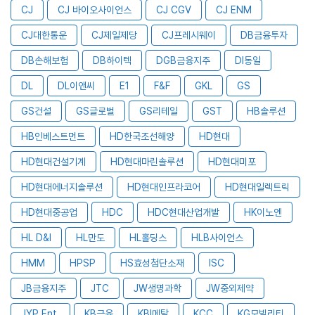
CJ
CJ 바이오사이언스
CJ CGV
CJ ENM
CJ대한통운
CJ제일제당
CJ프레시웨이
DB금융투자
DB손해보험
DB하이텍
DGB금융지주
DI동일
DL
DL이앤씨
E1
F&F
GKL
GS
GS건설
GS글로벌
GS리테일
GST
HB솔루션
HB인베스트먼트
HD한국조선해양
HD현대
HD현대건설기계
HD현대마린솔루션
HD현대미포
HD현대에너지솔루션
HD현대인프라코어
HD현대일렉트릭
HD현대중공업
HDC
HDC현대산업개발
HK이노엔
HL D&I
HL만도
HL홀딩스
HLB사이언스
HMM
HPSP
HS효성첨단소재
ISC
JB금융지주
JTC
JW생명과학
JW중외제약
JYP Ent.
KB금융
KBI메탈
KCC
KG모빌리티