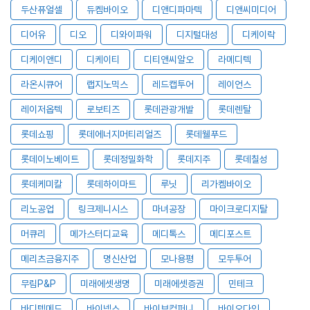
두산퓨얼셀
듀켐바이오
디앤디파마텍
디앤씨미디어
디어유
디오
디와이파워
디지털대성
디케이락
디케이앤디
디케이티
디티앤씨알오
라메디텍
라온시큐어
랩지노믹스
레드캡투어
레이언스
레이저옵텍
로보티즈
롯데관광개발
롯데렌탈
롯데쇼핑
롯데에너지머티리얼즈
롯데웰푸드
롯데이노베이트
롯데정밀화학
롯데지주
롯데칠성
롯데케미칼
롯데하이마트
루닛
리가켐바이오
리노공업
링크제니시스
마녀공장
마이크로디지탈
머큐리
메가스터디교육
메디톡스
메디포스트
메리츠금융지주
명신산업
모나용평
모두투어
무림P&P
미래에셋생명
미래에셋증권
민테크
바디텍메드
바이넥스
바이브컴퍼니
바이오다인