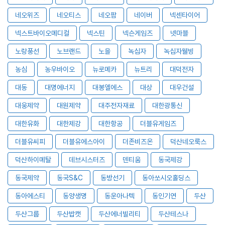
네오위즈
네오티스
네오팜
네이버
넥센타이어
넥스트바이오메디컬
넥스틴
넥슨게임즈
넷마블
노랑풍선
노브랜드
노을
녹십자
녹십자웰빙
농심
농우바이오
뉴로메카
뉴트리
대덕전자
대동
대명에너지
대봉엘에스
대상
대우건설
대웅제약
대원제약
대주전자재료
대한광통신
대한유화
대한제강
대한항공
더블유게임즈
더블유씨피
더블유에스아이
더존비즈온
덕산네오룩스
덕산하이메탈
데브시스터즈
덴티움
동국제강
동국제약
동국S&C
동방선기
동아쏘시오홀딩스
동아에스티
동양생명
동운아나텍
동인기연
두산
두산그룹
두산밥캣
두산에너빌리티
두산테스나