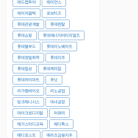
레드캡투어
레이언스
레이저옵텍
로보티즈
롯데관광개발
롯데렌탈
롯데쇼핑
롯데에너지머티리얼즈
롯데웰푸드
롯데이노베이트
롯데정밀화학
롯데지주
롯데칠성
롯데케미칼
롯데하이마트
루닛
리가켐바이오
리노공업
링크제니시스
마녀공장
마이크로디지탈
머큐리
메가스터디교육
메디톡스
메디포스트
메리츠금융지주