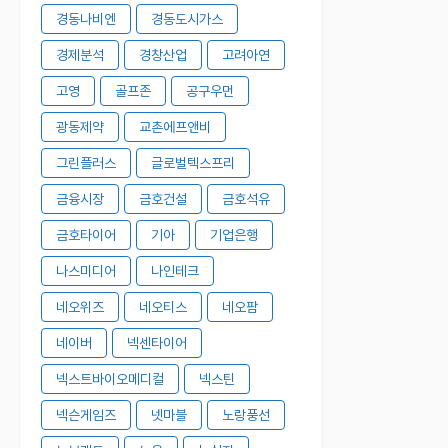
경동나비엔
경동도시가스
경제분석
경창산업
고려아연
고영
골프존
공구우먼
광동제약
교촌에프앤비
그린플러스
글로벌텍스프리
금융시장
금호건설
금호석유
금호타이어
기아
기업은행
나스미디어
나인테크
네오위즈
네오티스
네오팜
네이버
넥센타이어
넥스트바이오메디컬
넥스틴
넥슨게임즈
넷마블
노랑풍선