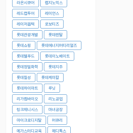
라온시큐어
랩지노믹스
레드캡투어
레이언스
레이저옵텍
로보티즈
롯데관광개발
롯데렌탈
롯데쇼핑
롯데에너지머티리얼즈
롯데웰푸드
롯데이노베이트
롯데정밀화학
롯데지주
롯데칠성
롯데케미칼
롯데하이마트
루닛
리가켐바이오
리노공업
링크제니시스
마녀공장
마이크로디지탈
머큐리
메가스터디교육
메디톡스