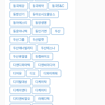
동국제강
동국제약
동국S&C
동방선기
동아쏘시오홀딩스
동아에스티
동양생명
동운아나텍
동인기연
두산
두산그룹
두산밥캣
두산에너빌리티
두산테스나
두산퓨얼셀
듀켐바이오
디앤디파마텍
디앤씨미디어
디어유
디오
디와이파워
디지털대성
디케이락
디케이앤디
디케이티
디티앤씨알오
라메디텍