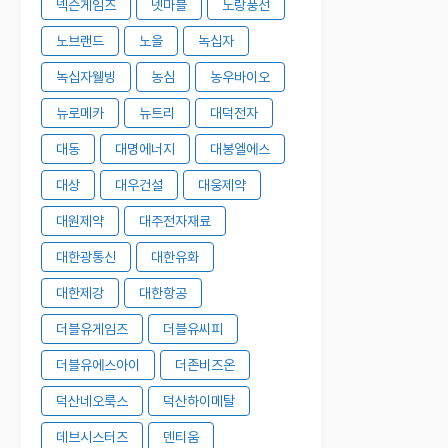
넥슨게임즈
넷마블
노랑풍선
노브랜드
노을
녹십자
녹십자웰빙
농심
농우바이오
뉴로메카
뉴트리
대덕전자
대동
대명에너지
대봉엘에스
대상
대우건설
대웅제약
대원제약
대주전자재료
대한광통신
대한유화
대한제강
대한항공
더블유게임즈
더블유씨피
더블유에스아이
더존비즈온
덕산네오룩스
덕산하이메탈
데브시스터즈
덴티움