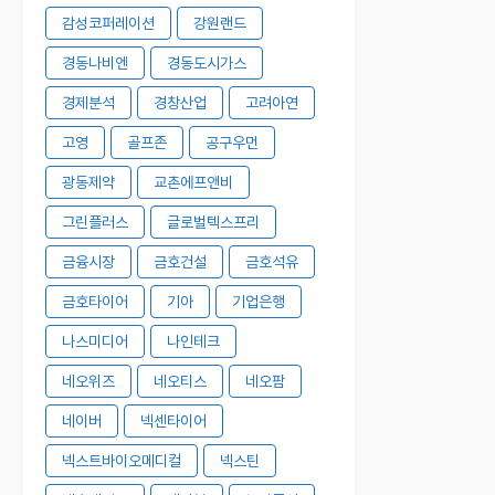
감성코퍼레이션
강원랜드
경동나비엔
경동도시가스
경제분석
경창산업
고려아연
고영
골프존
공구우먼
광동제약
교촌에프앤비
그린플러스
글로벌텍스프리
금융시장
금호건설
금호석유
금호타이어
기아
기업은행
나스미디어
나인테크
네오위즈
네오티스
네오팜
네이버
넥센타이어
넥스트바이오메디컬
넥스틴