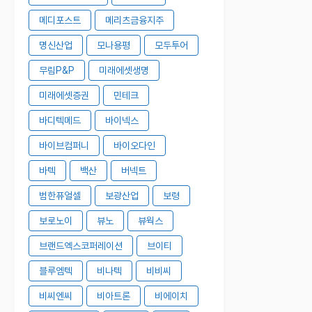
메디포스트
메리츠금융지주
명신산업
모나용평
모두투어
무림P&P
미래에셋생명
미래에셋증권
민테크
바디텍메드
바이넥스
바이브컴퍼니
바이오다인
바텍
백산
버넥트
범한퓨얼셀
보광산업
보령
보로노이
뷰노
뷰웍스
브랜드엑스코퍼레이션
브이티
블루엠텍
비나텍
비비씨
비씨엔씨
비아트론
비에이치