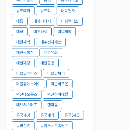
녹십자웰빙
농심
농우바이오
뉴로메카
뉴트리
대덕전자
대동
대명에너지
대봉엘에스
대상
대우건설
대웅제약
대원제약
대주전자재료
대한광통신
대한유화
대한제강
대한항공
더블유게임즈
더블유씨피
더블유에스아이
더존비즈온
덕산네오룩스
덕산하이메탈
데브시스터즈
덴티움
동국제강
동국제약
동국S&C
동방선기
동아쏘시오홀딩스