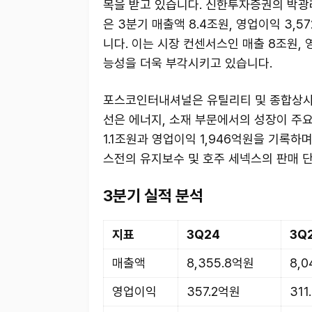
목을 받고 있습니다. 신한투자증권의 박광
은 3분기 매출액 8.4조원, 영업이익 3,5
니다. 이는 시장 컨센서스인 매출 8조원, 
능성을 더욱 부각시키고 있습니다.
포스코인터내셔널은 유틸리티 및 종합상사 
선은 에너지, 소재 부문에서의 성장이 주
1.1조원과 영업이익 1,946억원을 기록하
스전의 유지보수 및 호주 세넥스의 판매 
3분기 실적 분석
지표
3Q24
3Q
매출액
8,355.8억원
8,0
영업이익
357.2억원
311