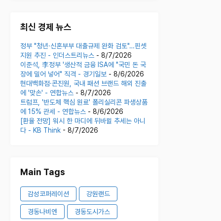
최신 경제 뉴스
정부 "청년·신혼부부 대출규제 완화 검토"…핀셋
지원 추진 - 인더스트리뉴스
- 8/7/2026
이준석, 李정부 '생산적 금융 ISA에 "국민 돈 국
장에 밀어 넣어" 직격 - 경기일보
- 8/6/2026
현대백화점·콘진원, 국내 패션 브랜드 해외 진출
에 '맞손' - 연합뉴스
- 8/7/2026
트럼프, '반도체 핵심 원료' 폴리실리콘 파생상품
에 15% 관세 - 연합뉴스
- 8/6/2026
[환율 전망] 워시 한 마디에 뒤바뀔 추세는 아니
다 - KB Think
- 8/7/2026
Main Tags
감성코퍼레이션
강원랜드
경동나비엔
경동도시가스