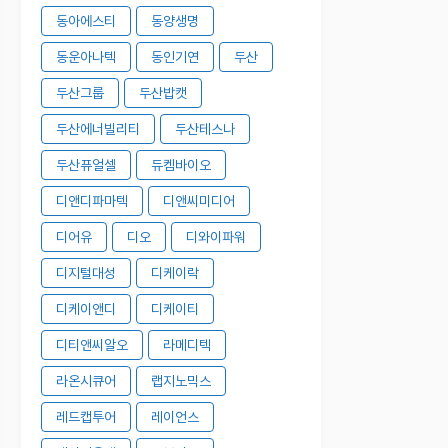
동아에스티
동양생명
동운아나텍
동인기연
두산
두산그룹
두산밥캣
두산에너빌리티
두산테스나
두산퓨얼셀
듀켐바이오
디앤디파마텍
디앤씨미디어
디어유
디오
디와이파워
디지털대성
디케이락
디케이앤디
디케이티
디티앤씨알오
라메디텍
라온시큐어
랩지노믹스
레드캡투어
레이언스