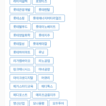
레이저옵텍
로보티즈
롯데관광개발
롯데렌탈
롯데쇼핑
롯데에너지머티리얼즈
롯데웰푸드
롯데이노베이트
롯데정밀화학
롯데지주
롯데칠성
롯데케미칼
롯데하이마트
루닛
리가켐바이오
리노공업
링크제니시스
마녀공장
마이크로디지탈
머큐리
메가스터디교육
메디톡스
메디포스트
메리츠금융지주
명신산업
모나용평
모두투어