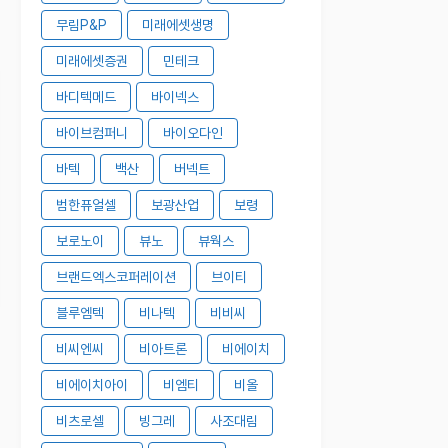
무림P&P
미래에셋생명
미래에셋증권
민테크
바디텍메드
바이넥스
바이브컴퍼니
바이오다인
바텍
백산
버넥트
범한퓨얼셀
보광산업
보령
보로노이
뷰노
뷰웍스
브랜드엑스코퍼레이션
브이티
블루엠텍
비나텍
비비씨
비씨엔씨
비아트론
비에이치
비에이치아이
비엠티
비올
비츠로셀
빙그레
사조대림