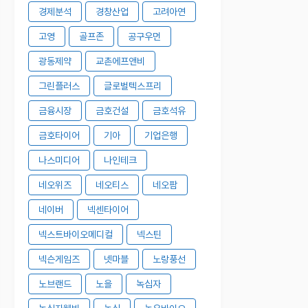
경제분석
경창산업
고려아연
고영
골프존
공구우먼
광동제약
교촌에프앤비
그린플러스
글로벌텍스프리
금융시장
금호건설
금호석유
금호타이어
기아
기업은행
나스미디어
나인테크
네오위즈
네오티스
네오팜
네이버
넥센타이어
넥스트바이오메디컬
넥스틴
넥슨게임즈
넷마블
노랑풍선
노브랜드
노을
녹십자