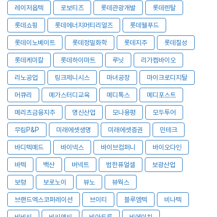
레이저옵텍
로보티즈
롯데관광개발
롯데렌탈
롯데쇼핑
롯데에너지머티리얼즈
롯데웰푸드
롯데이노베이트
롯데정밀화학
롯데지주
롯데칠성
롯데케미칼
롯데하이마트
루닛
리가켐바이오
리노공업
링크제니시스
마녀공장
마이크로디지탈
머큐리
메가스터디교육
메디톡스
메디포스트
메리츠금융지주
명신산업
모나용평
모두투어
무림P&P
미래에셋생명
미래에셋증권
민테크
바디텍메드
바이넥스
바이브컴퍼니
바이오다인
바텍
백산
버넥트
범한퓨얼셀
보광산업
보령
보로노이
뷰노
뷰웍스
브랜드엑스코퍼레이션
브이티
블루엠텍
비나텍
비비씨
비씨엔씨
비아트론
비에이치