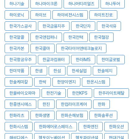
하나기술
하나마이크론
하나머티리얼즈
하나투어
하이로닉
하이브
하이비젼시스템
하이트진로
한국가스공사
한국금융지주
한국단자
한국석유
한국알콜
한국앤컴퍼니
한국전력
한국철강
한국카본
한국콜마
한국타이어앤테크놀로지
한국항공우주
한글과컴퓨터
한라IMS
한미글로벌
한미약품
한샘
한섬
한세실업
한솔제지
한솔케미칼
한싹
한양이엔지
한온시스템
한올바이오파마
한전기술
한전KPS
한주라이트메탈
한중엔시에스
한진
한컴라이프케어
한화
한화리츠
한화생명
한화손해보험
한화솔루션
한화시스템
한화에어로스페이스
한화엔진
한화오션
해성디에스
헥토이노베이션
헥토파이낸셜
현대건설