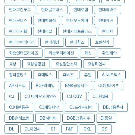
현대그린푸드
현대글로비스
현대로템
현대리바트
현대모비스
현대백화점
현대오토에버
현대위아
현대이지웰
현대제철
현대지에프홀딩스
현대차
현대코퍼레이션
현대해상
현대힘스
호텔신라
화승엔터프라이즈
화승코퍼레이션
화신
환인제약
효성
효성중공업
효성첨단소재
효성티앤씨
휠라홀딩스
휴메딕스
휴비츠
휴젤
AJ네트웍스
AP시스템
BGF리테일
BNK금융지주
CG인바이츠
CJ
CJ 바이오사이언스
CJ CGV
CJ ENM
CJ대한통운
CJ제일제당
CJ프레시웨이
DB금융투자
DB손해보험
DB하이텍
DGB금융지주
DI동일
DL
DL이앤씨
E1
F&F
GKL
GS