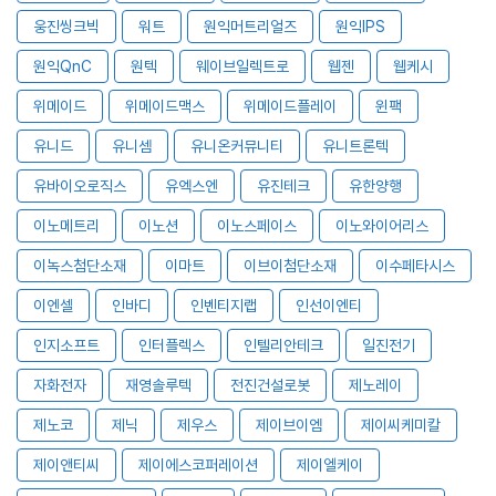
웅진씽크빅
워트
원익머트리얼즈
원익IPS
원익QnC
원텍
웨이브일렉트로
웹젠
웹케시
위메이드
위메이드맥스
위메이드플레이
윈팩
유니드
유니셈
유니온커뮤니티
유니트론텍
유바이오로직스
유엑스엔
유진테크
유한양행
이노메트리
이노션
이노스페이스
이노와이어리스
이녹스첨단소재
이마트
이브이첨단소재
이수페타시스
이엔셀
인바디
인벤티지랩
인선이엔티
인지소프트
인터플렉스
인텔리안테크
일진전기
자화전자
재영솔루텍
전진건설로봇
제노레이
제노코
제닉
제우스
제이브이엠
제이씨케미칼
제이앤티씨
제이에스코퍼레이션
제이엘케이