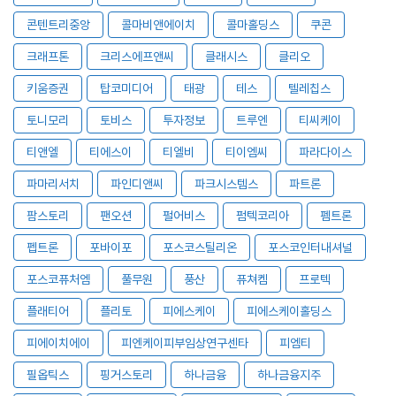
콘텐트리중앙
콜마비앤에이치
콜마홀딩스
쿠콘
크래프톤
크리스에프앤씨
클래시스
클리오
키움증권
탑코미디어
태광
테스
텔레칩스
토니모리
토비스
투자정보
트루엔
티씨케이
티앤엘
티에스이
티엘비
티이엠씨
파라다이스
파마리서치
파인디앤씨
파크시스템스
파트론
팜스토리
팬오션
펄어비스
펌텍코리아
펨트론
펩트론
포바이포
포스코스틸리온
포스코인터내셔널
포스코퓨처엠
풀무원
풍산
퓨쳐켐
프로텍
플래티어
플리토
피에스케이
피에스케이홀딩스
피에이치에이
피엔케이피부임상연구센타
피엠티
필옵틱스
핑거스토리
하나금융
하나금융지주