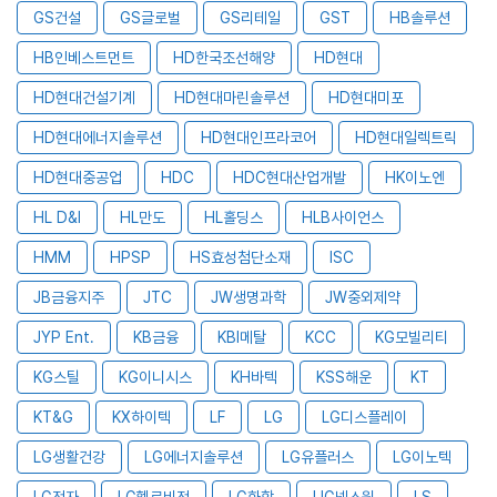
GS건설
GS글로벌
GS리테일
GST
HB솔루션
HB인베스트먼트
HD한국조선해양
HD현대
HD현대건설기계
HD현대마린솔루션
HD현대미포
HD현대에너지솔루션
HD현대인프라코어
HD현대일렉트릭
HD현대중공업
HDC
HDC현대산업개발
HK이노엔
HL D&I
HL만도
HL홀딩스
HLB사이언스
HMM
HPSP
HS효성첨단소재
ISC
JB금융지주
JTC
JW생명과학
JW중외제약
JYP Ent.
KB금융
KBI메탈
KCC
KG모빌리티
KG스틸
KG이니시스
KH바텍
KSS해운
KT
KT&G
KX하이텍
LF
LG
LG디스플레이
LG생활건강
LG에너지솔루션
LG유플러스
LG이노텍
LG전자
LG헬로비전
LG화학
LIG넥스원
LS