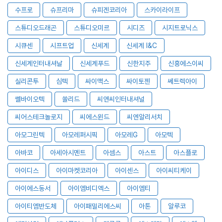
수프로
슈프리마
슈피겐코리아
스카이라이프
스튜디오드래곤
스튜디오미르
시디즈
시지트로닉스
시큐센
시프트업
신세계
신세계 I&C
신세계인터내셔날
신세계푸드
신한지주
신흥에스이씨
실리콘투
심텍
싸이맥스
싸이토젠
쎄트렉아이
쎌바이오텍
쏠리드
씨앤씨인터내셔널
씨어스테크놀로지
씨에스윈드
씨엔알리서치
아모그린텍
아모레퍼시픽
아모레G
아모텍
아바코
아세아시멘트
아셈스
아스트
아스플로
아이디스
아이마켓코리아
아이센스
아이씨티케이
아이에스동서
아이엠비디엑스
아이엠티
아이티엠반도체
아이패밀리에스씨
아톤
알루코