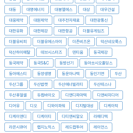
대동
대명에너지
대봉엘에스
대상
대우건설
대웅제약
대원제약
대주전자재료
대한광통신
대한유화
대한제강
대한항공
더블유게임즈
더블유씨피
더블유에스아이
더존비즈온
덕산네오룩스
덕산하이메탈
데브시스터즈
덴티움
동국제강
동국제약
동국S&C
동방선기
동아쏘시오홀딩스
동아에스티
동양생명
동운아나텍
동인기연
두산
두산그룹
두산밥캣
두산에너빌리티
두산테스나
두산퓨얼셀
듀켐바이오
디앤디파마텍
디앤씨미디어
디어유
디오
디와이파워
디지털대성
디케이락
디케이앤디
디케이티
디티앤씨알오
라메디텍
라온시큐어
랩지노믹스
레드캡투어
레이언스