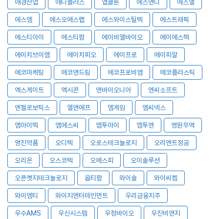
애경산업
애니플러스
앱클론
에스앤디
에스엘
에스엠
에스오에스랩
에스와이스틸텍
에스트래픽
에스티아이
에스티팜
에이비엘바이오
에이에스텍
에이치브이엠
에이치피오
에이프로
에이피알
에코마케팅
에코앤드림
에코프로비엠
에코플라스틱
엑스게이트
엑시콘
엔바이오니아
엔씨소프트
엔젤로보틱스
엘앤에프
엠게임
엠씨넥스
엠아이텍
엠에스씨
엠투아이
엠투엔
영원무역
영진약품
오디텍
오로스테크놀로지
오리엔트정공
오리온
오스코텍
오에스피
오이솔루션
오픈엣지테크놀로지
옵티팜
와이솔
와이씨켐
와이엠티
와이지엔터테인먼트
우리금융지주
우수AMS
우신시스템
우정바이오
우진비앤지