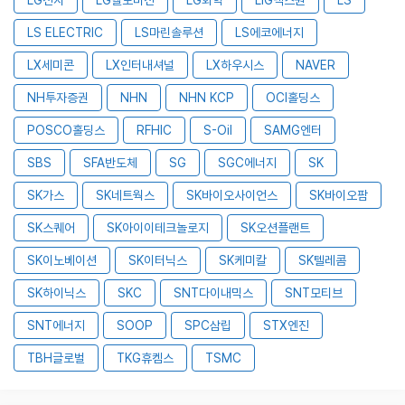
LS ELECTRIC
LS마린솔루션
LS에코에너지
LX세미콘
LX인터내셔널
LX하우시스
NAVER
NH투자증권
NHN
NHN KCP
OCI홀딩스
POSCO홀딩스
RFHIC
S-Oil
SAMG엔터
SBS
SFA반도체
SG
SGC에너지
SK
SK가스
SK네트웍스
SK바이오사이언스
SK바이오팜
SK스퀘어
SK아이이테크놀로지
SK오션플랜트
SK이노베이션
SK이터닉스
SK케미칼
SK텔레콤
SK하이닉스
SKC
SNT다이내믹스
SNT모티브
SNT에너지
SOOP
SPC삼립
STX엔진
TBH글로벌
TKG휴켐스
TSMC