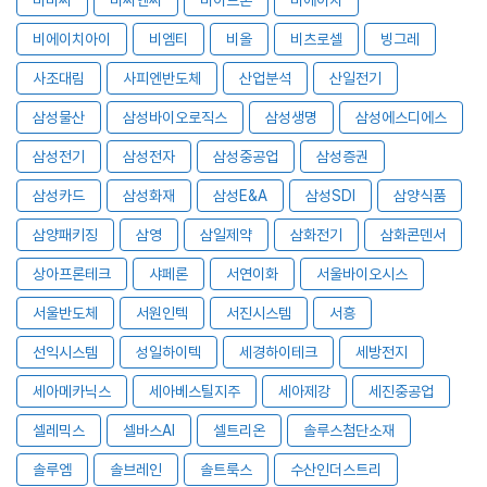
비에이치아이
비엠티
비올
비츠로셀
빙그레
사조대림
사피엔반도체
산업분석
산일전기
삼성물산
삼성바이오로직스
삼성생명
삼성에스디에스
삼성전기
삼성전자
삼성중공업
삼성증권
삼성카드
삼성화재
삼성E&A
삼성SDI
삼양식품
삼양패키징
삼영
삼일제약
삼화전기
삼화콘덴서
상아프론테크
샤페론
서연이화
서울바이오시스
서울반도체
서원인텍
서진시스템
서흥
선익시스템
성일하이텍
세경하이테크
세방전지
세아메카닉스
세아베스틸지주
세아제강
세진중공업
셀레믹스
셀바스AI
셀트리온
솔루스첨단소재
솔루엠
솔브레인
솔트룩스
수산인더스트리