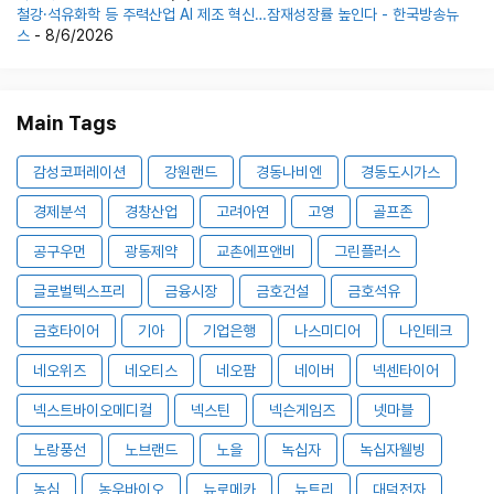
철강·석유화학 등 주력산업 AI 제조 혁신…잠재성장률 높인다 - 한국방송뉴
스
- 8/6/2026
Main Tags
감성코퍼레이션
강원랜드
경동나비엔
경동도시가스
경제분석
경창산업
고려아연
고영
골프존
공구우먼
광동제약
교촌에프앤비
그린플러스
글로벌텍스프리
금융시장
금호건설
금호석유
금호타이어
기아
기업은행
나스미디어
나인테크
네오위즈
네오티스
네오팜
네이버
넥센타이어
넥스트바이오메디컬
넥스틴
넥슨게임즈
넷마블
노랑풍선
노브랜드
노을
녹십자
녹십자웰빙
농심
농우바이오
뉴로메카
뉴트리
대덕전자