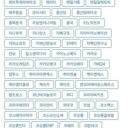
제이투케이바이오
제이티
제일기획
제일일렉트릭
제주항공
조이시티
종근당
종근당바이오
종목분석
주성엔지니어링
중국
지노믹트리
지니뮤직
지니언스
지배구조
지아이이노베이션
지어소프트
지역난방공사
진에어
차백신연구소
천보
칩스앤미디어
카이노스메드
카카오
카카오게임즈
카카오뱅크
카카오페이
카페24
컴투스
케이아이엔엑스
케이엔솔
케이엔에스
케이엠더블유
케이카
케이프
켄코아에어로스페이스
켐트로스
코난테크놀로지
코디
코리아써키트
코리아에프티
코리안리
코미코
코셈
코스맥스
코스메카코리아
코스모신소재
코오롱
코오롱글로벌
코오롱인더
코오롱ENP
코웨이
코윈테크