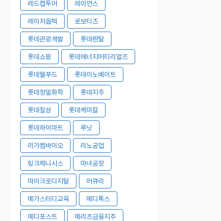
레드캡투어
레이언스
레이저옵텍
로보티즈
롯데관광개발
롯데렌탈
롯데쇼핑
롯데에너지머티리얼즈
롯데웰푸드
롯데이노베이트
롯데정밀화학
롯데지주
롯데칠성
롯데케미칼
롯데하이마트
루닛
리가켐바이오
리노공업
링크제니시스
마녀공장
마이크로디지탈
머큐리
메가스터디교육
메디톡스
메디포스트
메리츠금융지주