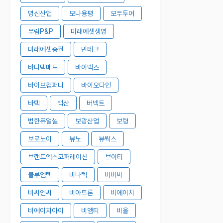
명신산업
모나용평
모두투어
무림P&P
미래에셋생명
미래에셋증권
민테크
바디텍메드
바이넥스
바이브컴퍼니
바이오다인
바텍
백산
버넥트
범한퓨얼셀
보광산업
보령
보로노이
뷰노
뷰웍스
브랜드엑스코퍼레이션
브이티
블루엠텍
비나텍
비비씨
비씨엔씨
비아트론
비에이치
비에이치아이
비엠티
비올