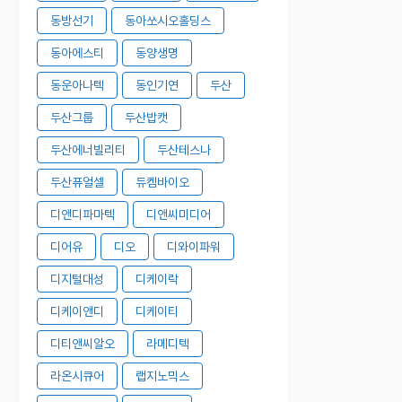
동방선기
동아쏘시오홀딩스
동아에스티
동양생명
동운아나텍
동인기연
두산
두산그룹
두산밥캣
두산에너빌리티
두산테스나
두산퓨얼셀
듀켐바이오
디앤디파마텍
디앤씨미디어
디어유
디오
디와이파워
디지털대성
디케이락
디케이앤디
디케이티
디티앤씨알오
라메디텍
라온시큐어
랩지노믹스