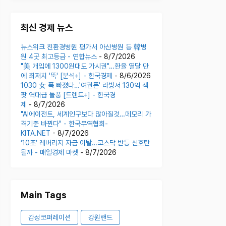
최신 경제 뉴스
뉴스위크 친환경병원 평가서 아산병원 등 韓병
원 4곳 최고등급 - 연합뉴스
- 8/7/2026
"美 개입에 1300원대도 가시권"…환율 열달 만
에 최저치 '뚝' [분석+] - 한국경제
- 8/6/2026
1030 女 푹 빠졌다…'여권폰' 라방서 130억 잭
팟 역대급 돌풍 [트렌드+] - 한국경
제
- 8/7/2026
"AI에이전트, 세계인구보다 많아질것…메모리 가
격기준 바뀐다" - 한국무역협회-
KITA.NET
- 8/7/2026
‘10조’ 레버리지 자금 이탈…코스닥 반등 신호탄
될까 - 매일경제 마켓
- 8/7/2026
Main Tags
감성코퍼레이션
강원랜드