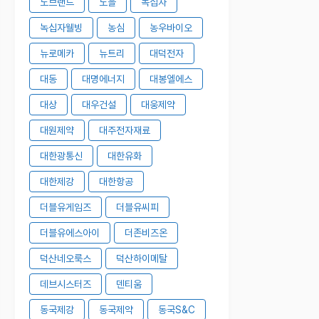
노브랜드
노을
녹십자
녹십자웰빙
농심
농우바이오
뉴로메카
뉴트리
대덕전자
대동
대명에너지
대봉엘에스
대상
대우건설
대웅제약
대원제약
대주전자재료
대한광통신
대한유화
대한제강
대한항공
더블유게임즈
더블유씨피
더블유에스아이
더존비즈온
덕산네오룩스
덕산하이메탈
데브시스터즈
덴티움
동국제강
동국제약
동국S&C