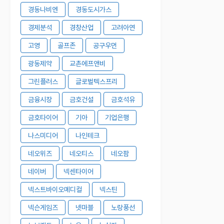
경동나비엔
경동도시가스
경제분석
경창산업
고려아연
고영
골프존
공구우먼
광동제약
교촌에프앤비
그린플러스
글로벌텍스프리
금융시장
금호건설
금호석유
금호타이어
기아
기업은행
나스미디어
나인테크
네오위즈
네오티스
네오팜
네이버
넥센타이어
넥스트바이오메디컬
넥스틴
넥슨게임즈
넷마블
노랑풍선