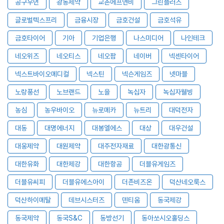
공구우먼
광동제약
교촌에프앤비
그린플러스
글로벌텍스프리
금융시장
금호건설
금호석유
금호타이어
기아
기업은행
나스미디어
나인테크
네오위즈
네오티스
네오팜
네이버
넥센타이어
넥스트바이오메디컬
넥스틴
넥슨게임즈
넷마블
노랑풍선
노브랜드
노을
녹십자
녹십자웰빙
농심
농우바이오
뉴로메카
뉴트리
대덕전자
대동
대명에너지
대봉엘에스
대상
대우건설
대웅제약
대원제약
대주전자재료
대한광통신
대한유화
대한제강
대한항공
더블유게임즈
더블유씨피
더블유에스아이
더존비즈온
덕산네오룩스
덕산하이메탈
데브시스터즈
덴티움
동국제강
동국제약
동국S&C
동방선기
동아쏘시오홀딩스