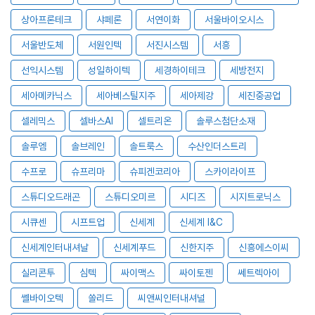
상아프론테크
샤페론
서연이화
서울바이오시스
서울반도체
서원인텍
서진시스템
서흥
선익시스템
성일하이텍
세경하이테크
세방전지
세아메카닉스
세아베스틸지주
세아제강
세진중공업
셀레믹스
셀바스AI
셀트리온
솔루스첨단소재
솔루엠
솔브레인
솔트룩스
수산인더스트리
수프로
슈프리마
슈피겐코리아
스카이라이프
스튜디오드래곤
스튜디오미르
시디즈
시지트로닉스
시큐센
시프트업
신세계
신세계 I&C
신세계인터내셔날
신세계푸드
신한지주
신흥에스이씨
실리콘투
심텍
싸이맥스
싸이토젠
쎄트렉아이
쎌바이오텍
쏠리드
씨앤씨인터내셔널