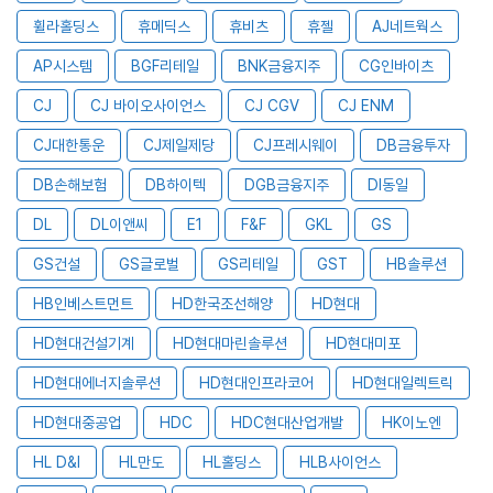
휠라홀딩스
휴메딕스
휴비츠
휴젤
AJ네트웍스
AP시스템
BGF리테일
BNK금융지주
CG인바이츠
CJ
CJ 바이오사이언스
CJ CGV
CJ ENM
CJ대한통운
CJ제일제당
CJ프레시웨이
DB금융투자
DB손해보험
DB하이텍
DGB금융지주
DI동일
DL
DL이앤씨
E1
F&F
GKL
GS
GS건설
GS글로벌
GS리테일
GST
HB솔루션
HB인베스트먼트
HD한국조선해양
HD현대
HD현대건설기계
HD현대마린솔루션
HD현대미포
HD현대에너지솔루션
HD현대인프라코어
HD현대일렉트릭
HD현대중공업
HDC
HDC현대산업개발
HK이노엔
HL D&I
HL만도
HL홀딩스
HLB사이언스