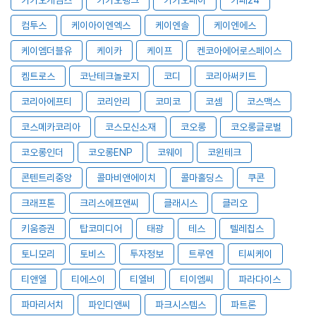
컴투스
케이아이엔엑스
케이엔솔
케이엔에스
케이엠더블유
케이카
케이프
켄코아에어로스페이스
켐트로스
코난테크놀로지
코디
코리아써키트
코리아에프티
코리안리
코미코
코셈
코스맥스
코스메카코리아
코스모신소재
코오롱
코오롱글로벌
코오롱인더
코오롱ENP
코웨이
코윈테크
콘텐트리중앙
콜마비앤에이치
콜마홀딩스
쿠콘
크래프톤
크리스에프앤씨
클래시스
클리오
키움증권
탑코미디어
태광
테스
텔레칩스
토니모리
토비스
투자정보
트루엔
티씨케이
티앤엘
티에스이
티엘비
티이엠씨
파라다이스
파마리서치
파인디앤씨
파크시스템스
파트론