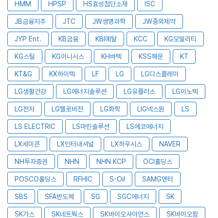
HMM
HPSP
HS효성첨단소재
ISC
JB금융지주
JTC
JW생명과학
JW중외제약
JYP Ent.
KB금융
KBI메탈
KCC
KG모빌리티
KG스틸
KG이니시스
KH바텍
KSS해운
KT
KT&G
KX하이텍
LF
LG
LG디스플레이
LG생활건강
LG에너지솔루션
LG유플러스
LG이노텍
LG전자
LG헬로비전
LG화학
LIG넥스원
LS
LS ELECTRIC
LS마린솔루션
LS에코에너지
LX세미콘
LX인터내셔널
LX하우시스
NAVER
NH투자증권
NHN
NHN KCP
OCI홀딩스
POSCO홀딩스
RFHIC
S-Oil
SAMG엔터
SBS
SFA반도체
SG
SGC에너지
SK
SK가스
SK네트웍스
SK바이오사이언스
SK바이오팜