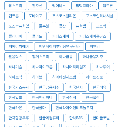
팜스토리
팬오션
펄어비스
펌텍코리아
펨트론
펩트론
포바이포
포스코스틸리온
포스코인터내셔널
포스코퓨처엠
풀무원
풍산
퓨쳐켐
프로텍
플래티어
플리토
피에스케이
피에스케이홀딩스
피에이치에이
피엔케이피부임상연구센타
피엠티
필옵틱스
핑거스토리
하나금융
하나금융지주
하나기술
하나마이크론
하나머티리얼즈
하나투어
하이로닉
하이브
하이비젼시스템
하이트진로
한국가스공사
한국금융지주
한국단자
한국석유
한국알콜
한국앤컴퍼니
한국전력
한국철강
한국카본
한국콜마
한국타이어앤테크놀로지
한국항공우주
한글과컴퓨터
한라IMS
한미글로벌