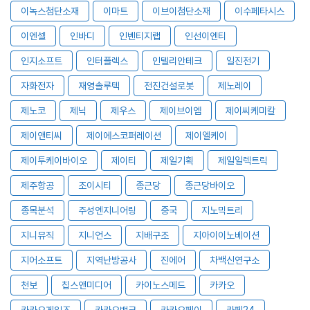
이녹스첨단소재
이마트
이브이첨단소재
이수페타시스
이엔셀
인바디
인벤티지랩
인선이엔티
인지소프트
인터플렉스
인텔리안테크
일진전기
자화전자
재영솔루텍
전진건설로봇
제노레이
제노코
제닉
제우스
제이브이엠
제이씨케미칼
제이앤티씨
제이에스코퍼레이션
제이엘케이
제이투케이바이오
제이티
제일기획
제일일렉트릭
제주항공
조이시티
종근당
종근당바이오
종목분석
주성엔지니어링
중국
지노믹트리
지니뮤직
지니언스
지배구조
지아이이노베이션
지어소프트
지역난방공사
진에어
차백신연구소
천보
칩스앤미디어
카이노스메드
카카오
카카오게임즈
카카오뱅크
카카오페이
카페24