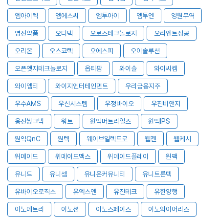
엠아이텍
엠에스씨
엠투아이
엠투엔
영원무역
영진약품
오디텍
오로스테크놀로지
오리엔트정공
오리온
오스코텍
오에스피
오이솔루션
오픈엣지테크놀로지
옵티팜
와이솔
와이씨켐
와이엠티
와이지엔터테인먼트
우리금융지주
우수AMS
우신시스템
우정바이오
우진비앤지
웅진씽크빅
워트
원익머트리얼즈
원익IPS
원익QnC
원텍
웨이브일렉트로
웹젠
웹케시
위메이드
위메이드맥스
위메이드플레이
윈팩
유니드
유니셈
유니온커뮤니티
유니트론텍
유바이오로직스
유엑스엔
유진테크
유한양행
이노메트리
이노션
이노스페이스
이노와이어리스