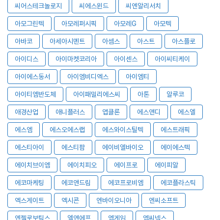
씨어스테크놀로지
씨에스윈드
씨엔알리서치
아모그린텍
아모레퍼시픽
아모레G
아모텍
아바코
아세아시멘트
아셈스
아스트
아스플로
아이디스
아이마켓코리아
아이센스
아이씨티케이
아이에스동서
아이엠비디엑스
아이엠티
아이티엠반도체
아이패밀리에스씨
아톤
알루코
애경산업
애니플러스
앱클론
에스앤디
에스엘
에스엠
에스오에스랩
에스와이스틸텍
에스트래픽
에스티아이
에스티팜
에이비엘바이오
에이에스텍
에이치브이엠
에이치피오
에이프로
에이피알
에코마케팅
에코앤드림
에코프로비엠
에코플라스틱
엑스게이트
엑시콘
엔바이오니아
엔씨소프트
엔젤로보틱스
엘앤에프
엠게임
엠씨넥스