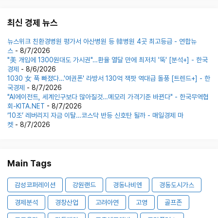
최신 경제 뉴스
뉴스위크 친환경병원 평가서 아산병원 등 韓병원 4곳 최고등급 - 연합뉴
스
- 8/7/2026
"美 개입에 1300원대도 가시권"…환율 열달 만에 최저치 '뚝' [분석+] - 한국
경제
- 8/6/2026
1030 女 푹 빠졌다…'여권폰' 라방서 130억 잭팟 역대급 돌풍 [트렌드+] - 한
국경제
- 8/7/2026
"AI에이전트, 세계인구보다 많아질것…메모리 가격기준 바뀐다" - 한국무역협
회-KITA.NET
- 8/7/2026
‘10조’ 레버리지 자금 이탈…코스닥 반등 신호탄 될까 - 매일경제 마
켓
- 8/7/2026
Main Tags
감성코퍼레이션
강원랜드
경동나비엔
경동도시가스
경제분석
경창산업
고려아연
고영
골프존