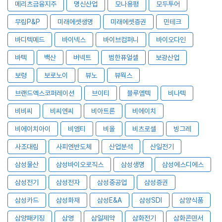
메리츠금융지주
명신산업
모나용평
모두투어
무림P&P
미래에셋생명
미래에셋증권
민테크
바디텍메드
바이넥스
바이브컴퍼니
바이오다인
바텍
백산
버넥트
범한퓨얼셀
보광산업
보령
보로노이
뷰노
뷰웍스
브랜드엑스코퍼레이션
브이티
블루엠텍
비나텍
비비씨
비씨엔씨
비아트론
비에이치
비에이치아이
비엠티
비올
비츠로셀
빙그레
사조대림
사피엔반도체
산업분석
산일전기
삼성물산
삼성바이오로직스
삼성생명
삼성에스디에스
삼성전기
삼성전자
삼성중공업
삼성증권
삼성카드
삼성화재
삼성E&A
삼성SDI
삼양식품
삼양패키징
삼영
삼일제약
삼화전기
삼화콘덴서