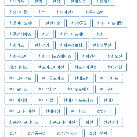
한미약품
한샘
한섬
한세실업
한솔제지
한솔케미칼
한싹
한양이엔지
한온시스템
한올바이오파마
한전기술
한전KPS
한주라이트메탈
한중엔시에스
한진
한컴라이프케어
한화
한화리츠
한화생명
한화손해보험
한화솔루션
한화시스템
한화에어로스페이스
한화엔진
한화오션
해성디에스
헥토이노베이션
헥토파이낸셜
현대건설
현대그린푸드
현대글로비스
현대로템
현대리바트
현대모비스
현대백화점
현대오토에버
현대위아
현대이지웰
현대제철
현대지에프홀딩스
현대차
현대코퍼레이션
현대해상
현대힘스
호텔신라
화승엔터프라이즈
화승코퍼레이션
화신
환인제약
효성
효성중공업
효성첨단소재
효성티앤씨