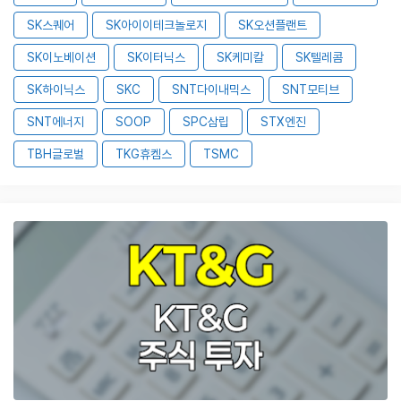
SK스퀘어
SK아이이테크놀로지
SK오션플랜트
SK이노베이션
SK이터닉스
SK케미칼
SK텔레콤
SK하이닉스
SKC
SNT다이내믹스
SNT모티브
SNT에너지
SOOP
SPC삼립
STX엔진
TBH글로벌
TKG휴켐스
TSMC