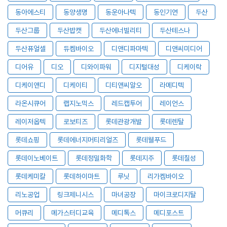
동아에스티
동양생명
동운아나텍
동인기연
두산
두산그룹
두산밥캣
두산에너빌리티
두산테스나
두산퓨얼셀
듀켐바이오
디앤디파마텍
디앤씨미디어
디어유
디오
디와이파워
디지털대성
디케이락
디케이앤디
디케이티
디티앤씨알오
라메디텍
라온시큐어
랩지노믹스
레드캡투어
레이언스
레이저옵텍
로보티즈
롯데관광개발
롯데렌탈
롯데쇼핑
롯데에너지머티리얼즈
롯데웰푸드
롯데이노베이트
롯데정밀화학
롯데지주
롯데칠성
롯데케미칼
롯데하이마트
루닛
리가켐바이오
리노공업
링크제니시스
마녀공장
마이크로디지탈
머큐리
메가스터디교육
메디톡스
메디포스트