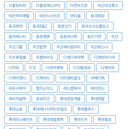
더블유씨피
더블유에스아이
더존비즈온
덕산네오룩스
덕산하이메탈
데브시스터즈
덴티움
동국제강
동국제약
동국S&C
동방선기
동아쏘시오홀딩스
동아에스티
동양생명
동운아나텍
동인기연
두산
두산그룹
두산밥캣
두산에너빌리티
두산테스나
두산퓨얼셀
듀켐바이오
디앤디파마텍
디앤씨미디어
디어유
디오
디와이파워
디지털대성
디케이락
디케이앤디
디케이티
디티앤씨알오
라메디텍
라온시큐어
랩지노믹스
레드캡투어
레이언스
레이저옵텍
로보티즈
롯데관광개발
롯데렌탈
롯데쇼핑
롯데에너지머티리얼즈
롯데웰푸드
롯데이노베이트
롯데정밀화학
롯데지주
롯데칠성