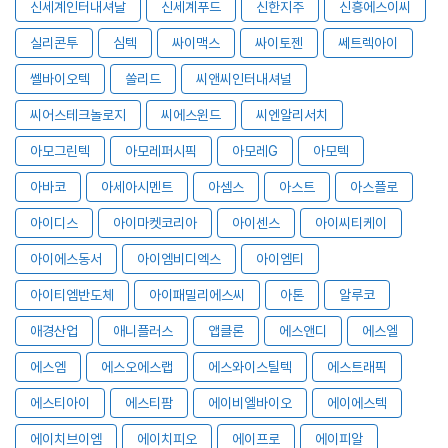
신세계인터내셔날
신세계푸드
신한지주
신흥에스이씨
실리콘투
심텍
싸이맥스
싸이토젠
쎄트렉아이
쎌바이오텍
쏠리드
씨앤씨인터내셔널
씨어스테크놀로지
씨에스윈드
씨엔알리서치
아모그린텍
아모레퍼시픽
아모레G
아모텍
아바코
아세아시멘트
아셈스
아스트
아스플로
아이디스
아이마켓코리아
아이센스
아이씨티케이
아이에스동서
아이엠비디엑스
아이엠티
아이티엠반도체
아이패밀리에스씨
아톤
알루코
애경산업
애니플러스
앱클론
에스앤디
에스엘
에스엠
에스오에스랩
에스와이스틸텍
에스트래픽
에스티아이
에스티팜
에이비엘바이오
에이에스텍
에이치브이엠
에이치피오
에이프로
에이피알