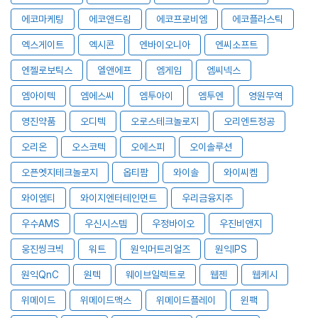
에코마케팅
에코앤드림
에코프로비엠
에코플라스틱
엑스게이트
엑시콘
엔바이오니아
엔씨소프트
엔젤로보틱스
엘앤에프
엠게임
엠씨넥스
엠아이텍
엠에스씨
엠투아이
엠투엔
영원무역
영진약품
오디텍
오로스테크놀로지
오리엔트정공
오리온
오스코텍
오에스피
오이솔루션
오픈엣지테크놀로지
옵티팜
와이솔
와이씨켐
와이엠티
와이지엔터테인먼트
우리금융지주
우수AMS
우신시스템
우정바이오
우진비앤지
웅진씽크빅
워트
원익머트리얼즈
원익IPS
원익QnC
원텍
웨이브일렉트로
웹젠
웹케시
위메이드
위메이드맥스
위메이드플레이
윈팩