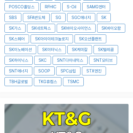
POSCO홀딩스
RFHIC
S-Oil
SAMG엔터
SBS
SFA반도체
SG
SGC에너지
SK
SK가스
SK네트웍스
SK바이오사이언스
SK바이오팜
SK스퀘어
SK아이이테크놀로지
SK오션플랜트
SK이노베이션
SK이터닉스
SK케미칼
SK텔레콤
SK하이닉스
SKC
SNT다이내믹스
SNT모티브
SNT에너지
SOOP
SPC삼립
STX엔진
TBH글로벌
TKG휴켐스
TSMC