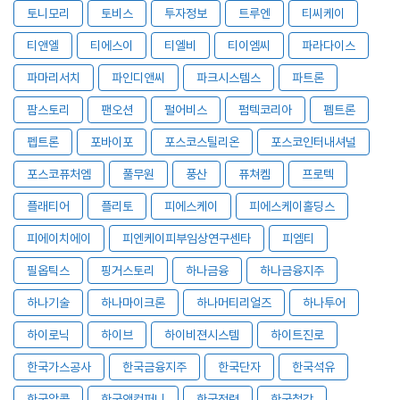
토니모리
토비스
투자정보
트루엔
티씨케이
티앤엘
티에스이
티엘비
티이엠씨
파라다이스
파마리서치
파인디앤씨
파크시스템스
파트론
팜스토리
팬오션
펄어비스
펌텍코리아
펨트론
펩트론
포바이포
포스코스틸리온
포스코인터내셔널
포스코퓨처엠
풀무원
풍산
퓨쳐켐
프로텍
플래티어
플리토
피에스케이
피에스케이홀딩스
피에이치에이
피엔케이피부임상연구센타
피엠티
필옵틱스
핑거스토리
하나금융
하나금융지주
하나기술
하나마이크론
하나머티리얼즈
하나투어
하이로닉
하이브
하이비젼시스템
하이트진로
한국가스공사
한국금융지주
한국단자
한국석유
한국알콜
한국앤컴퍼니
한국전력
한국철강