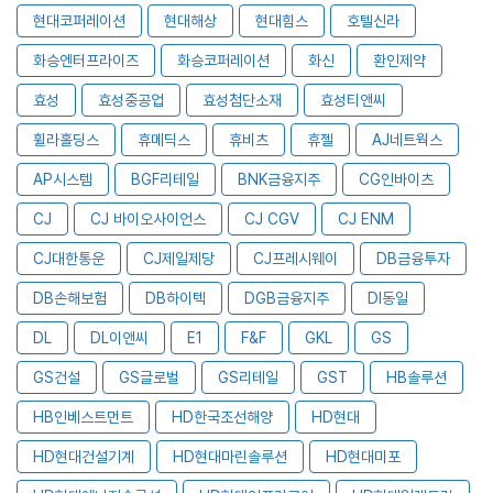
현대코퍼레이션
현대해상
현대힘스
호텔신라
화승엔터프라이즈
화승코퍼레이션
화신
환인제약
효성
효성중공업
효성첨단소재
효성티앤씨
휠라홀딩스
휴메딕스
휴비츠
휴젤
AJ네트웍스
AP시스템
BGF리테일
BNK금융지주
CG인바이츠
CJ
CJ 바이오사이언스
CJ CGV
CJ ENM
CJ대한통운
CJ제일제당
CJ프레시웨이
DB금융투자
DB손해보험
DB하이텍
DGB금융지주
DI동일
DL
DL이앤씨
E1
F&F
GKL
GS
GS건설
GS글로벌
GS리테일
GST
HB솔루션
HB인베스트먼트
HD한국조선해양
HD현대
HD현대건설기계
HD현대마린솔루션
HD현대미포