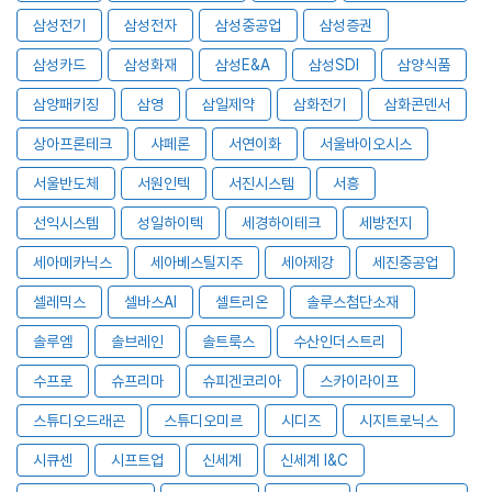
삼성전기
삼성전자
삼성중공업
삼성증권
삼성카드
삼성화재
삼성E&A
삼성SDI
삼양식품
삼양패키징
삼영
삼일제약
삼화전기
삼화콘덴서
상아프론테크
샤페론
서연이화
서울바이오시스
서울반도체
서원인텍
서진시스템
서흥
선익시스템
성일하이텍
세경하이테크
세방전지
세아메카닉스
세아베스틸지주
세아제강
세진중공업
셀레믹스
셀바스AI
셀트리온
솔루스첨단소재
솔루엠
솔브레인
솔트룩스
수산인더스트리
수프로
슈프리마
슈피겐코리아
스카이라이프
스튜디오드래곤
스튜디오미르
시디즈
시지트로닉스
시큐센
시프트업
신세계
신세계 I&C