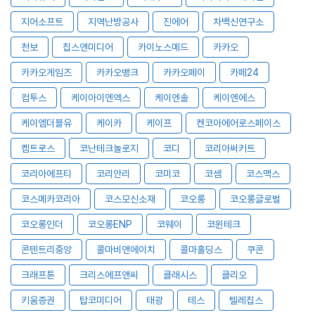
지어소프트
지역난방공사
진에어
차백신연구소
천보
칩스앤미디어
카이노스메드
카카오
카카오게임즈
카카오뱅크
카카오페이
카페24
컴투스
케이아이엔엑스
케이엔솔
케이엔에스
케이엠더블유
케이카
케이프
켄코아에어로스페이스
켐트로스
코난테크놀로지
코디
코리아써키트
코리아에프티
코리안리
코미코
코셈
코스맥스
코스메카코리아
코스모신소재
코오롱
코오롱글로벌
코오롱인더
코오롱ENP
코웨이
코윈테크
콘텐트리중앙
콜마비앤에이치
콜마홀딩스
쿠콘
크래프톤
크리스에프앤씨
클래시스
클리오
키움증권
탑코미디어
태광
테스
텔레칩스