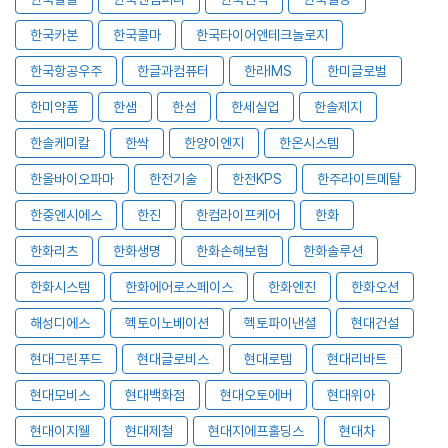
한국카본
한국콜마
한국타이어앤테크놀로지
한국항공우주
한글과컴퓨터
한라IMS
한미글로벌
한미약품
한샘
한섬
한세실업
한솔제지
한솔케미칼
한싹
한양이엔지
한온시스템
한올바이오파마
한전기술
한전KPS
한주라이트메탈
한중엔시에스
한진
한컴라이프케어
한화
한화리츠
한화생명
한화손해보험
한화솔루션
한화시스템
한화에어로스페이스
한화엔진
한화오션
해성디에스
헥토이노베이션
헥토파이낸셜
현대건설
현대그린푸드
현대글로비스
현대로템
현대리바트
현대모비스
현대백화점
현대오토에버
현대위아
현대이지웰
현대제철
현대지에프홀딩스
현대차