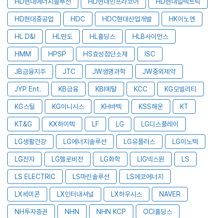
HD현대에너지솔루션
HD현대인프라코어
HD현대일렉트릭
HD현대중공업
HDC
HDC현대산업개발
HK이노엔
HL D&I
HL만도
HL홀딩스
HLB사이언스
HMM
HPSP
HS효성첨단소재
ISC
JB금융지주
JTC
JW생명과학
JW중외제약
JYP Ent.
KB금융
KBI메탈
KCC
KG모빌리티
KG스틸
KG이니시스
KH바텍
KSS해운
KT
KT&G
KX하이텍
LF
LG
LG디스플레이
LG생활건강
LG에너지솔루션
LG유플러스
LG이노텍
LG전자
LG헬로비전
LG화학
LIG넥스원
LS
LS ELECTRIC
LS마린솔루션
LS에코에너지
LX세미콘
LX인터내셔널
LX하우시스
NAVER
NH투자증권
NHN
NHN KCP
OCI홀딩스