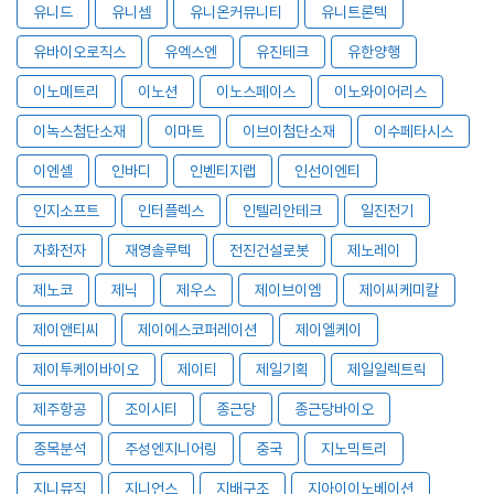
유니드
유니셈
유니온커뮤니티
유니트론텍
유바이오로직스
유엑스엔
유진테크
유한양행
이노메트리
이노션
이노스페이스
이노와이어리스
이녹스첨단소재
이마트
이브이첨단소재
이수페타시스
이엔셀
인바디
인벤티지랩
인선이엔티
인지소프트
인터플렉스
인텔리안테크
일진전기
자화전자
재영솔루텍
전진건설로봇
제노레이
제노코
제닉
제우스
제이브이엠
제이씨케미칼
제이앤티씨
제이에스코퍼레이션
제이엘케이
제이투케이바이오
제이티
제일기획
제일일렉트릭
제주항공
조이시티
종근당
종근당바이오
종목분석
주성엔지니어링
중국
지노믹트리
지니뮤직
지니언스
지배구조
지아이이노베이션