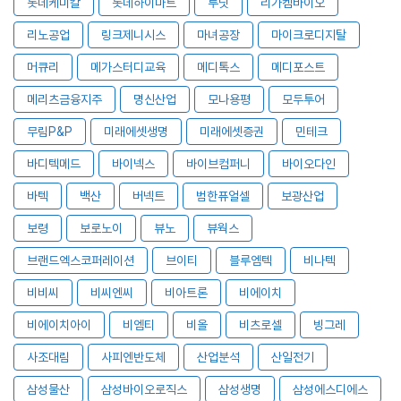
롯데케미칼
롯데하이마트
루닛
리가켐바이오
리노공업
링크제니시스
마녀공장
마이크로디지탈
머큐리
메가스터디교육
메디톡스
메디포스트
메리츠금융지주
명신산업
모나용평
모두투어
무림P&P
미래에셋생명
미래에셋증권
민테크
바디텍메드
바이넥스
바이브컴퍼니
바이오다인
바텍
백산
버넥트
범한퓨얼셀
보광산업
보령
보로노이
뷰노
뷰웍스
브랜드엑스코퍼레이션
브이티
블루엠텍
비나텍
비비씨
비씨엔씨
비아트론
비에이치
비에이치아이
비엠티
비올
비츠로셀
빙그레
사조대림
사피엔반도체
산업분석
산일전기
삼성물산
삼성바이오로직스
삼성생명
삼성에스디에스