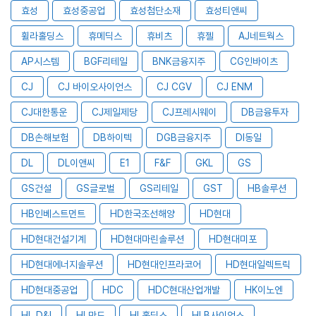
효성
효성중공업
효성첨단소재
효성티앤씨
휠라홀딩스
휴메딕스
휴비츠
휴젤
AJ네트웍스
AP시스템
BGF리테일
BNK금융지주
CG인바이츠
CJ
CJ 바이오사이언스
CJ CGV
CJ ENM
CJ대한통운
CJ제일제당
CJ프레시웨이
DB금융투자
DB손해보험
DB하이텍
DGB금융지주
DI동일
DL
DL이앤씨
E1
F&F
GKL
GS
GS건설
GS글로벌
GS리테일
GST
HB솔루션
HB인베스트먼트
HD한국조선해양
HD현대
HD현대건설기계
HD현대마린솔루션
HD현대미포
HD현대에너지솔루션
HD현대인프라코어
HD현대일렉트릭
HD현대중공업
HDC
HDC현대산업개발
HK이노엔
HL D&I
HL만도
HL홀딩스
HLB사이언스