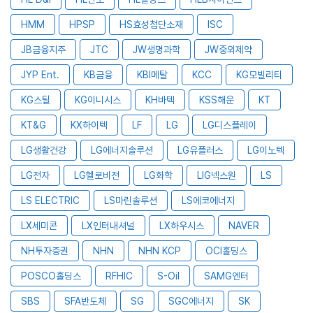
HMM
HPSP
HS효성첨단소재
ISC
JB금융지주
JTC
JW생명과학
JW중외제약
JYP Ent.
KB금융
KBI메탈
KCC
KG모빌리티
KG스틸
KG이니시스
KH바텍
KSS해운
KT
KT&G
KX하이텍
LF
LG
LG디스플레이
LG생활건강
LG에너지솔루션
LG유플러스
LG이노텍
LG전자
LG헬로비전
LG화학
LIG넥스원
LS
LS ELECTRIC
LS마린솔루션
LS에코에너지
LX세미콘
LX인터내셔널
LX하우시스
NAVER
NH투자증권
NHN
NHN KCP
OCI홀딩스
POSCO홀딩스
RFHIC
S-Oil
SAMG엔터
SBS
SFA반도체
SG
SGC에너지
SK