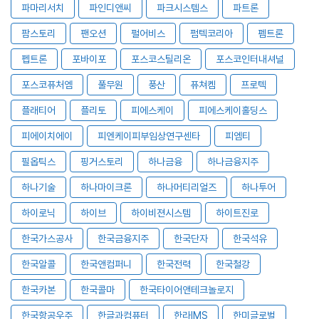
파마리서치
파인디앤씨
파크시스템스
파트론
팜스토리
팬오션
펄어비스
펌텍코리아
펨트론
펩트론
포바이포
포스코스틸리온
포스코인터내셔널
포스코퓨처엠
풀무원
풍산
퓨쳐켐
프로텍
플래티어
플리토
피에스케이
피에스케이홀딩스
피에이치에이
피엔케이피부임상연구센타
피엠티
필옵틱스
핑거스토리
하나금융
하나금융지주
하나기술
하나마이크론
하나머티리얼즈
하나투어
하이로닉
하이브
하이비젼시스템
하이트진로
한국가스공사
한국금융지주
한국단자
한국석유
한국알콜
한국앤컴퍼니
한국전력
한국철강
한국카본
한국콜마
한국타이어앤테크놀로지
한국항공우주
한글과컴퓨터
한라IMS
한미글로벌