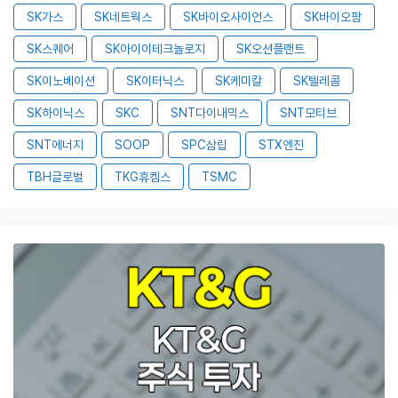
SK가스
SK네트웍스
SK바이오사이언스
SK바이오팜
SK스퀘어
SK아이이테크놀로지
SK오션플랜트
SK이노베이션
SK이터닉스
SK케미칼
SK텔레콤
SK하이닉스
SKC
SNT다이내믹스
SNT모티브
SNT에너지
SOOP
SPC삼립
STX엔진
TBH글로벌
TKG휴켐스
TSMC