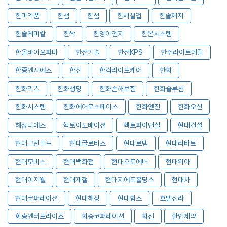
한미약품
한샘
한섬
한세실업
한솔제지
한솔케미칼
한싹
한양이엔지
한온시스템
한올바이오파마
한전기술
한전KPS
한주라이트메탈
한중엔시에스
한진
한컴라이프케어
한화
한화리츠
한화생명
한화손해보험
한화솔루션
한화시스템
한화에어로스페이스
한화엔진
한화오션
해성디에스
헥토이노베이션
헥토파이낸셜
현대건설
현대그린푸드
현대글로비스
현대로템
현대리바트
현대모비스
현대백화점
현대오토에버
현대위아
현대이지웰
현대제철
현대지에프홀딩스
현대차
현대코퍼레이션
현대해상
현대힘스
호텔신라
화승엔터프라이즈
화승코퍼레이션
화신
환인제약