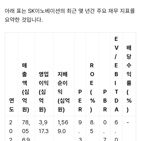
아래 표는 SK이노베이션의 최근 몇 년간 주요 재무 지표를
요약한 것입니다.
E
V
배
/
당
매
R
E
수
출
영업
지배
O
B
익
액
이익
순이
E
I
률
(십
(십
익
P
(
P
T
(
연
억
억
(십억
E
%
B
D
%
도
원)
원)
원)
R
)
R
A
)
2
78,
3,9
1,56
9
8.
0
6
-
0
05
17.3
9.0
.
5
.
.
2
6.9
3
7
0