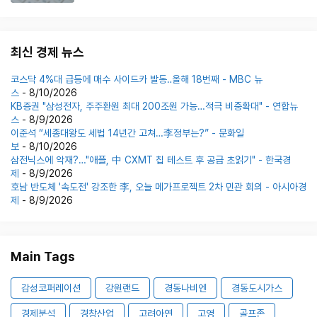
최신 경제 뉴스
코스닥 4%대 급등에 매수 사이드카 발동‥올해 18번째 - MBC 뉴
스
- 8/10/2026
KB증권 "삼성전자, 주주환원 최대 200조원 가능…적극 비중확대" - 연합뉴
스
- 8/9/2026
이준석 “세종대왕도 세법 14년간 고쳐…李정부는?” - 문화일
보
- 8/10/2026
삼전닉스에 악재?…"애플, 中 CXMT 칩 테스트 후 공급 초읽기" - 한국경
제
- 8/9/2026
호남 반도체 '속도전' 강조한 李, 오늘 메가프로젝트 2차 민관 회의 - 아시아경
제
- 8/9/2026
Main Tags
감성코퍼레이션
강원랜드
경동나비엔
경동도시가스
경제분석
경창산업
고려아연
고영
골프존