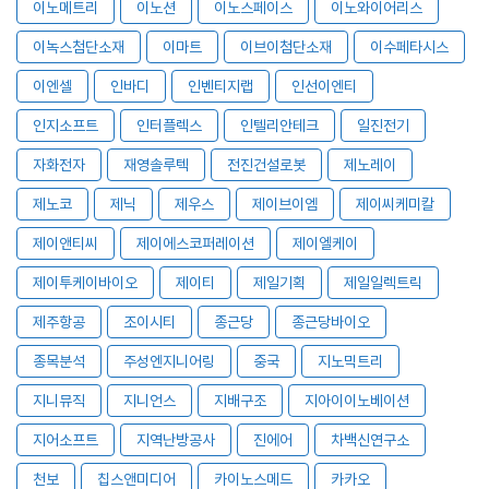
이노메트리
이노션
이노스페이스
이노와이어리스
이녹스첨단소재
이마트
이브이첨단소재
이수페타시스
이엔셀
인바디
인벤티지랩
인선이엔티
인지소프트
인터플렉스
인텔리안테크
일진전기
자화전자
재영솔루텍
전진건설로봇
제노레이
제노코
제닉
제우스
제이브이엠
제이씨케미칼
제이앤티씨
제이에스코퍼레이션
제이엘케이
제이투케이바이오
제이티
제일기획
제일일렉트릭
제주항공
조이시티
종근당
종근당바이오
종목분석
주성엔지니어링
중국
지노믹트리
지니뮤직
지니언스
지배구조
지아이이노베이션
지어소프트
지역난방공사
진에어
차백신연구소
천보
칩스앤미디어
카이노스메드
카카오