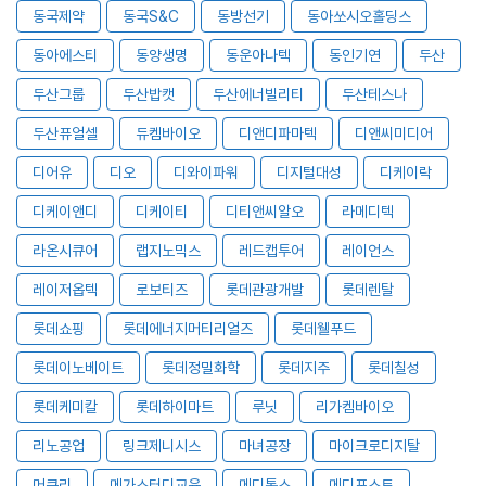
동국제약
동국S&C
동방선기
동아쏘시오홀딩스
동아에스티
동양생명
동운아나텍
동인기연
두산
두산그룹
두산밥캣
두산에너빌리티
두산테스나
두산퓨얼셀
듀켐바이오
디앤디파마텍
디앤씨미디어
디어유
디오
디와이파워
디지털대성
디케이락
디케이앤디
디케이티
디티앤씨알오
라메디텍
라온시큐어
랩지노믹스
레드캡투어
레이언스
레이저옵텍
로보티즈
롯데관광개발
롯데렌탈
롯데쇼핑
롯데에너지머티리얼즈
롯데웰푸드
롯데이노베이트
롯데정밀화학
롯데지주
롯데칠성
롯데케미칼
롯데하이마트
루닛
리가켐바이오
리노공업
링크제니시스
마녀공장
마이크로디지탈
머큐리
메가스터디교육
메디톡스
메디포스트