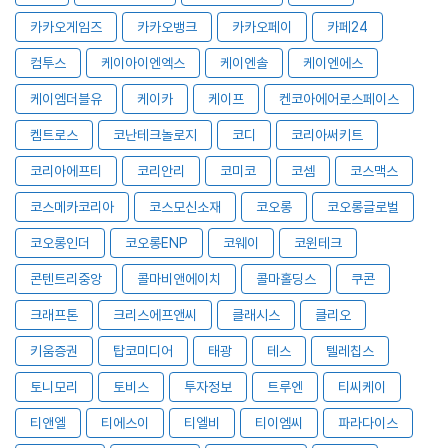
카카오게임즈
카카오뱅크
카카오페이
카페24
컴투스
케이아이엔엑스
케이엔솔
케이엔에스
케이엠더블유
케이카
케이프
켄코아에어로스페이스
켐트로스
코난테크놀로지
코디
코리아써키트
코리아에프티
코리안리
코미코
코셈
코스맥스
코스메카코리아
코스모신소재
코오롱
코오롱글로벌
코오롱인더
코오롱ENP
코웨이
코윈테크
콘텐트리중앙
콜마비앤에이치
콜마홀딩스
쿠콘
크래프톤
크리스에프앤씨
클래시스
클리오
키움증권
탑코미디어
태광
테스
텔레칩스
토니모리
토비스
투자정보
트루엔
티씨케이
티앤엘
티에스이
티엘비
티이엠씨
파라다이스