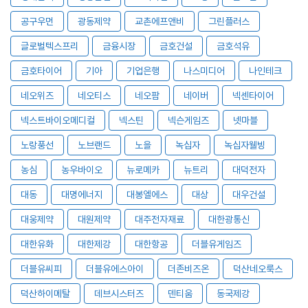
공구우먼
광동제약
교촌에프앤비
그린플러스
글로벌텍스프리
금융시장
금호건설
금호석유
금호타이어
기아
기업은행
나스미디어
나인테크
네오위즈
네오티스
네오팜
네이버
넥센타이어
넥스트바이오메디컬
넥스틴
넥슨게임즈
넷마블
노랑풍선
노브랜드
노을
녹십자
녹십자웰빙
농심
농우바이오
뉴로메카
뉴트리
대덕전자
대동
대명에너지
대봉엘에스
대상
대우건설
대웅제약
대원제약
대주전자재료
대한광통신
대한유화
대한제강
대한항공
더블유게임즈
더블유씨피
더블유에스아이
더존비즈온
덕산네오룩스
덕산하이메탈
데브시스터즈
덴티움
동국제강