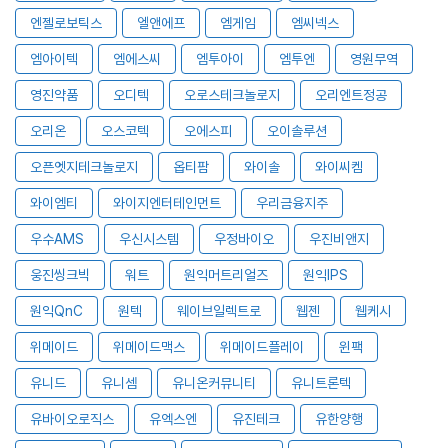
엔젤로보틱스
엘앤에프
엠게임
엠씨넥스
엠아이텍
엠에스씨
엠투아이
엠투엔
영원무역
영진약품
오디텍
오로스테크놀로지
오리엔트정공
오리온
오스코텍
오에스피
오이솔루션
오픈엣지테크놀로지
옵티팜
와이솔
와이씨켐
와이엠티
와이지엔터테인먼트
우리금융지주
우수AMS
우신시스템
우정바이오
우진비앤지
웅진씽크빅
워트
원익머트리얼즈
원익IPS
원익QnC
원텍
웨이브일렉트로
웹젠
웹케시
위메이드
위메이드맥스
위메이드플레이
윈팩
유니드
유니셈
유니온커뮤니티
유니트론텍
유바이오로직스
유엑스엔
유진테크
유한양행