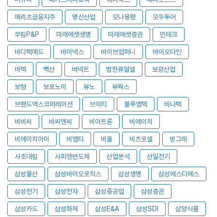
메리츠금융지주
명신산업
모나용평
모두투어
무림P&P
미래에셋생명
미래에셋증권
민테크
바디텍메드
바이넥스
바이브컴퍼니
바이오다인
바텍
백산
버넥트
범한퓨얼셀
보광산업
보령
보로노이
뷰노
뷰웍스
브랜드엑스코퍼레이션
브이티
블루엠텍
비나텍
비비씨
비씨엔씨
비아트론
비에이치
비에이치아이
비엠티
비올
비츠로셀
빙그레
사조대림
사피엔반도체
산업분석
산일전기
삼성물산
삼성바이오로직스
삼성생명
삼성에스디에스
삼성전기
삼성전자
삼성중공업
삼성증권
삼성카드
삼성화재
삼성E&A
삼성SDI
삼양식품