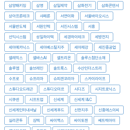
삼양패키징
삼영
삼일제약
삼화전기
삼화콘덴서
상아프론테크
샤페론
서연이화
서울바이오시스
서울반도체
서원인텍
서진시스템
서흥
선익시스템
성일하이텍
세경하이테크
세방전지
세아메카닉스
세아베스틸지주
세아제강
세진중공업
셀레믹스
셀바스AI
셀트리온
솔루스첨단소재
솔루엠
솔브레인
솔트룩스
수산인더스트리
수프로
슈프리마
슈피겐코리아
스카이라이프
스튜디오드래곤
스튜디오미르
시디즈
시지트로닉스
시큐센
시프트업
신세계
신세계 I&C
신세계인터내셔날
신세계푸드
신한지주
신흥에스이씨
실리콘투
심텍
싸이맥스
싸이토젠
쎄트렉아이