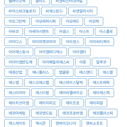
쎌바이오텍
쏠리드
씨앤씨인터내셔널
씨어스테크놀로지
씨에스윈드
씨엔알리서치
아모그린텍
아모레퍼시픽
아모레G
아모텍
아바코
아세아시멘트
아셈스
아스트
아스플로
아이디스
아이마켓코리아
아이센스
아이씨티케이
아이에스동서
아이엠비디엑스
아이엠티
아이티엠반도체
아이패밀리에스씨
아톤
알루코
애경산업
애니플러스
앱클론
에스앤디
에스엘
에스엠
에스오에스랩
에스와이스틸텍
에스트래픽
에스티아이
에스티팜
에이비엘바이오
에이에스텍
에이치브이엠
에이치피오
에이프로
에이피알
에코마케팅
에코앤드림
에코프로비엠
에코플라스틱
엑스게이트
엑시콘
엔바이오니아
엔씨소프트