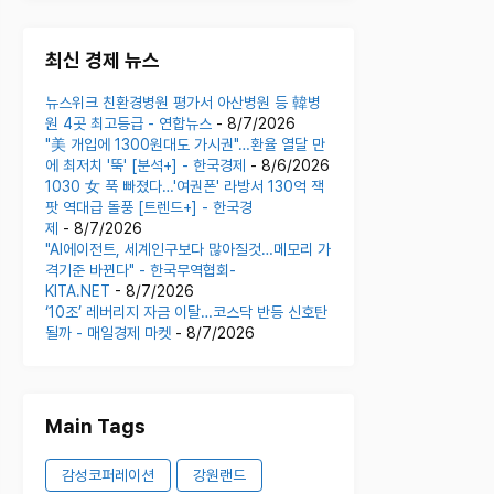
최신 경제 뉴스
뉴스위크 친환경병원 평가서 아산병원 등 韓병
원 4곳 최고등급 - 연합뉴스
- 8/7/2026
"美 개입에 1300원대도 가시권"…환율 열달 만
에 최저치 '뚝' [분석+] - 한국경제
- 8/6/2026
1030 女 푹 빠졌다…'여권폰' 라방서 130억 잭
팟 역대급 돌풍 [트렌드+] - 한국경
제
- 8/7/2026
"AI에이전트, 세계인구보다 많아질것…메모리 가
격기준 바뀐다" - 한국무역협회-
KITA.NET
- 8/7/2026
‘10조’ 레버리지 자금 이탈…코스닥 반등 신호탄
될까 - 매일경제 마켓
- 8/7/2026
Main Tags
감성코퍼레이션
강원랜드