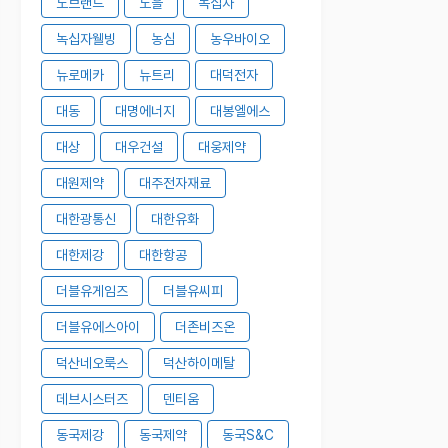
노브랜드
노을
녹십자
녹십자웰빙
농심
농우바이오
뉴로메카
뉴트리
대덕전자
대동
대명에너지
대봉엘에스
대상
대우건설
대웅제약
대원제약
대주전자재료
대한광통신
대한유화
대한제강
대한항공
더블유게임즈
더블유씨피
더블유에스아이
더존비즈온
덕산네오룩스
덕산하이메탈
데브시스터즈
덴티움
동국제강
동국제약
동국S&C