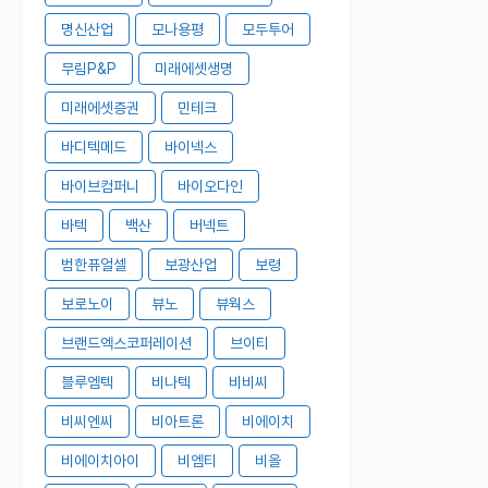
명신산업
모나용평
모두투어
무림P&P
미래에셋생명
미래에셋증권
민테크
바디텍메드
바이넥스
바이브컴퍼니
바이오다인
바텍
백산
버넥트
범한퓨얼셀
보광산업
보령
보로노이
뷰노
뷰웍스
브랜드엑스코퍼레이션
브이티
블루엠텍
비나텍
비비씨
비씨엔씨
비아트론
비에이치
비에이치아이
비엠티
비올