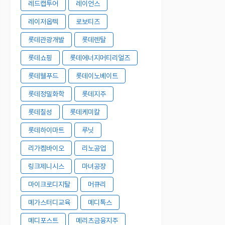
레드캡투어
레이언스
레이저옵텍
로보티즈
롯데관광개발
롯데렌탈
롯데쇼핑
롯데에너지머티리얼즈
롯데웰푸드
롯데이노베이트
롯데정밀화학
롯데지주
롯데칠성
롯데케미칼
롯데하이마트
루닛
리가켐바이오
리노공업
링크제니시스
마녀공장
마이크로디지탈
머큐리
메가스터디교육
메디톡스
메디포스트
메리츠금융지주