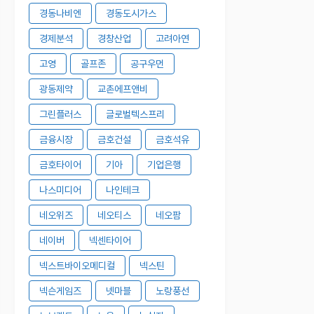
경동나비엔
경동도시가스
경제분석
경창산업
고려아연
고영
골프존
공구우먼
광동제약
교촌에프앤비
그린플러스
글로벌텍스프리
금융시장
금호건설
금호석유
금호타이어
기아
기업은행
나스미디어
나인테크
네오위즈
네오티스
네오팜
네이버
넥센타이어
넥스트바이오메디컬
넥스틴
넥슨게임즈
넷마블
노랑풍선