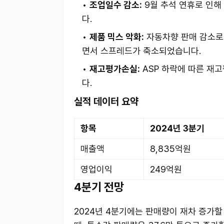
조업일수 감소:
9월 추석 연휴로 인해
다.
제품 믹스 악화:
자동차향 판매 감소로 
면서 스프레드가 축소되었습니다.
재고평가손실:
ASP 하락에 따른 재
다.
실적 데이터 요약
항목
2024년 3분기
매출액
8,835억원
영업이익
249억원
4분기 전망
2024년 4분기에는 판매량이 재차 증가할