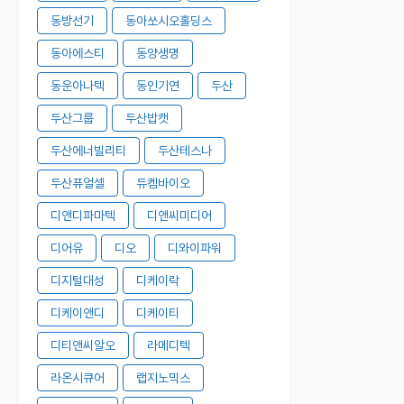
동방선기
동아쏘시오홀딩스
동아에스티
동양생명
동운아나텍
동인기연
두산
두산그룹
두산밥캣
두산에너빌리티
두산테스나
두산퓨얼셀
듀켐바이오
디앤디파마텍
디앤씨미디어
디어유
디오
디와이파워
디지털대성
디케이락
디케이앤디
디케이티
디티앤씨알오
라메디텍
라온시큐어
랩지노믹스