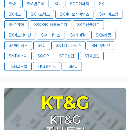
SBS
SFA반도체
SG
SGC에너지
SK
SK가스
SK네트웍스
SK바이오사이언스
SK바이오팜
SK스퀘어
SK아이이테크놀로지
SK오션플랜트
SK이노베이션
SK이터닉스
SK케미칼
SK텔레콤
SK하이닉스
SKC
SNT다이내믹스
SNT모티브
SNT에너지
SOOP
SPC삼립
STX엔진
TBH글로벌
TKG휴켐스
TSMC