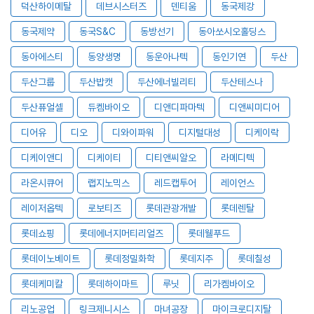
덕산하이메탈
데브시스터즈
덴티움
동국제강
동국제약
동국S&C
동방선기
동아쏘시오홀딩스
동아에스티
동양생명
동운아나텍
동인기연
두산
두산그룹
두산밥캣
두산에너빌리티
두산테스나
두산퓨얼셀
듀켐바이오
디앤디파마텍
디앤씨미디어
디어유
디오
디와이파워
디지털대성
디케이락
디케이앤디
디케이티
디티앤씨알오
라메디텍
라온시큐어
랩지노믹스
레드캡투어
레이언스
레이저옵텍
로보티즈
롯데관광개발
롯데렌탈
롯데쇼핑
롯데에너지머티리얼즈
롯데웰푸드
롯데이노베이트
롯데정밀화학
롯데지주
롯데칠성
롯데케미칼
롯데하이마트
루닛
리가켐바이오
리노공업
링크제니시스
마녀공장
마이크로디지탈