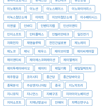
유바이오로직스
유엑스엔
유진테크
유한양행
이노메트리
이노션
이노스페이스
이노와이어리스
이녹스첨단소재
이마트
이브이첨단소재
이수페타시스
이엔셀
인바디
인벤티지랩
인선이엔티
인지소프트
인터플렉스
인텔리안테크
일진전기
자화전자
재영솔루텍
전진건설로봇
제노레이
제노코
제닉
제우스
제이브이엠
제이씨케미칼
제이앤티씨
제이에스코퍼레이션
제이엘케이
제이투케이바이오
제이티
제일기획
제일일렉트릭
제주항공
조이시티
종근당
종근당바이오
종목분석
주성엔지니어링
중국
지노믹트리
지니뮤직
지니언스
지배구조
지아이이노베이션
지어소프트
지역난방공사
진에어
차백신연구소