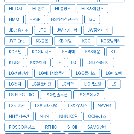
HL D&I
HL만도
HL홀딩스
HLB사이언스
HMM
HPSP
HS효성첨단소재
ISC
JB금융지주
JTC
JW생명과학
JW중외제약
JYP Ent.
KB금융
KBI메탈
KCC
KG모빌리티
KG스틸
KG이니시스
KH바텍
KSS해운
KT
KT&G
KX하이텍
LF
LG
LG디스플레이
LG생활건강
LG에너지솔루션
LG유플러스
LG이노텍
LG전자
LG헬로비전
LG화학
LIG넥스원
LS
LS ELECTRIC
LS마린솔루션
LS에코에너지
LX세미콘
LX인터내셔널
LX하우시스
NAVER
NH투자증권
NHN
NHN KCP
OCI홀딩스
POSCO홀딩스
RFHIC
S-Oil
SAMG엔터