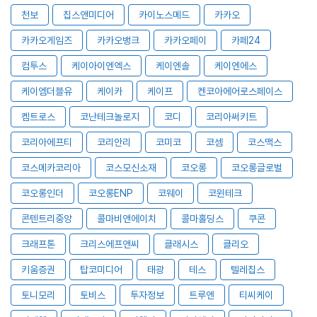
천보
칩스앤미디어
카이노스메드
카카오
카카오게임즈
카카오뱅크
카카오페이
카페24
컴투스
케이아이엔엑스
케이엔솔
케이엔에스
케이엠더블유
케이카
케이프
켄코아에어로스페이스
켐트로스
코난테크놀로지
코디
코리아써키트
코리아에프티
코리안리
코미코
코셈
코스맥스
코스메카코리아
코스모신소재
코오롱
코오롱글로벌
코오롱인더
코오롱ENP
코웨이
코윈테크
콘텐트리중앙
콜마비앤에이치
콜마홀딩스
쿠콘
크래프톤
크리스에프앤씨
클래시스
클리오
키움증권
탑코미디어
태광
테스
텔레칩스
토니모리
토비스
투자정보
트루엔
티씨케이