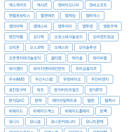
엑스게이트
엑시콘
엔바이오니아
엔씨소프트
엔젤로보틱스
엘앤에프
엠게임
엠씨넥스
엠아이텍
엠에스씨
엠투아이
엠투엔
영원무역
영진약품
오디텍
오로스테크놀로지
오리엔트정공
오리온
오스코텍
오에스피
오이솔루션
오픈엣지테크놀로지
옵티팜
와이솔
와이씨켐
와이엠티
와이지엔터테인먼트
우리금융지주
우수AMS
우신시스템
우정바이오
우진비앤지
웅진씽크빅
워트
원익머트리얼즈
원익IPS
원익QnC
원텍
웨이브일렉트로
웹젠
웹케시
위메이드
위메이드맥스
위메이드플레이
윈팩
유니드
유니셈
유니온커뮤니티
유니트론텍