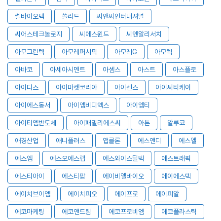
쎌바이오텍
쏠리드
씨앤씨인터내셔널
씨어스테크놀로지
씨에스윈드
씨엔알리서치
아모그린텍
아모레퍼시픽
아모레G
아모텍
아바코
아세아시멘트
아셈스
아스트
아스플로
아이디스
아이마켓코리아
아이센스
아이씨티케이
아이에스동서
아이엠비디엑스
아이엠티
아이티엠반도체
아이패밀리에스씨
아톤
알루코
애경산업
애니플러스
앱클론
에스앤디
에스엘
에스엠
에스오에스랩
에스와이스틸텍
에스트래픽
에스티아이
에스티팜
에이비엘바이오
에이에스텍
에이치브이엠
에이치피오
에이프로
에이피알
에코마케팅
에코앤드림
에코프로비엠
에코플라스틱