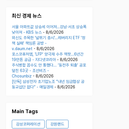
최신 경제 뉴스
서울 아파트값 상승세 이어져…강남·서초 상승폭
낮아져 - KBS 뉴스
- 8/6/2026
외신도 주목한 '널뛰기 증시'…레버리지 ETF '정
책 실패' 책임론 공방 -
v.daum.net
- 8/6/2026
포스코퓨처엠, 'LFP' 양극재 수주 잭팟…6년간
19만톤 공급 - 지디넷코리아
- 8/6/2026
주식병합 꼼수도 안 통했다... ‘동전주 퇴출’ 공포
덮친 63곳 - 조선비즈 -
Chosunbiz
- 8/6/2026
[단독] 삼성전자 초기업노조 “내년 임금협상 공
동교섭단 없다” - 매일경제
- 8/6/2026
Main Tags
감성코퍼레이션
강원랜드