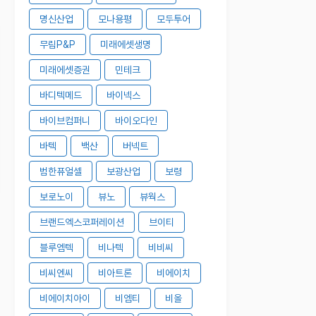
명신산업
모나용평
모두투어
무림P&P
미래에셋생명
미래에셋증권
민테크
바디텍메드
바이넥스
바이브컴퍼니
바이오다인
바텍
백산
버넥트
범한퓨얼셀
보광산업
보령
보로노이
뷰노
뷰웍스
브랜드엑스코퍼레이션
브이티
블루엠텍
비나텍
비비씨
비씨엔씨
비아트론
비에이치
비에이치아이
비엠티
비올