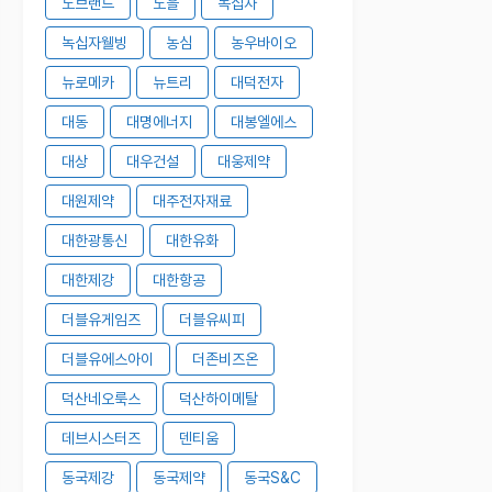
노브랜드
노을
녹십자
녹십자웰빙
농심
농우바이오
뉴로메카
뉴트리
대덕전자
대동
대명에너지
대봉엘에스
대상
대우건설
대웅제약
대원제약
대주전자재료
대한광통신
대한유화
대한제강
대한항공
더블유게임즈
더블유씨피
더블유에스아이
더존비즈온
덕산네오룩스
덕산하이메탈
데브시스터즈
덴티움
동국제강
동국제약
동국S&C