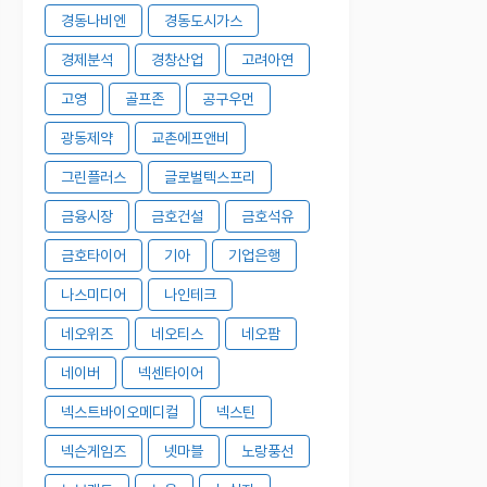
경동나비엔
경동도시가스
경제분석
경창산업
고려아연
고영
골프존
공구우먼
광동제약
교촌에프앤비
그린플러스
글로벌텍스프리
금융시장
금호건설
금호석유
금호타이어
기아
기업은행
나스미디어
나인테크
네오위즈
네오티스
네오팜
네이버
넥센타이어
넥스트바이오메디컬
넥스틴
넥슨게임즈
넷마블
노랑풍선