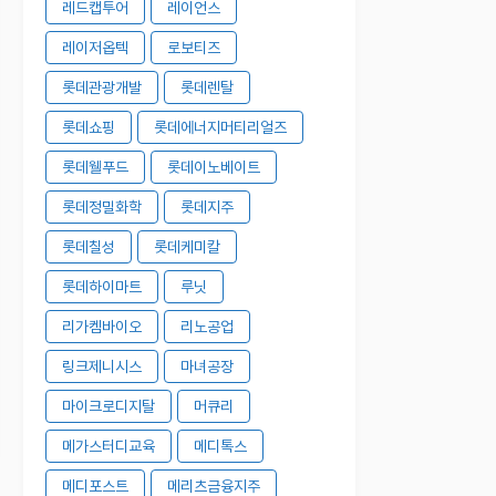
레드캡투어
레이언스
레이저옵텍
로보티즈
롯데관광개발
롯데렌탈
롯데쇼핑
롯데에너지머티리얼즈
롯데웰푸드
롯데이노베이트
롯데정밀화학
롯데지주
롯데칠성
롯데케미칼
롯데하이마트
루닛
리가켐바이오
리노공업
링크제니시스
마녀공장
마이크로디지탈
머큐리
메가스터디교육
메디톡스
메디포스트
메리츠금융지주