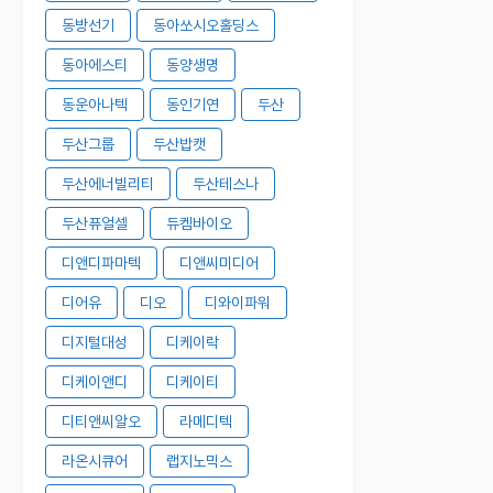
동방선기
동아쏘시오홀딩스
동아에스티
동양생명
동운아나텍
동인기연
두산
두산그룹
두산밥캣
두산에너빌리티
두산테스나
두산퓨얼셀
듀켐바이오
디앤디파마텍
디앤씨미디어
디어유
디오
디와이파워
디지털대성
디케이락
디케이앤디
디케이티
디티앤씨알오
라메디텍
라온시큐어
랩지노믹스