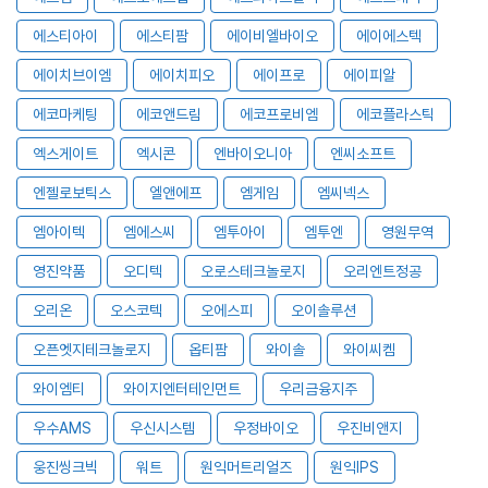
에스티아이
에스티팜
에이비엘바이오
에이에스텍
에이치브이엠
에이치피오
에이프로
에이피알
에코마케팅
에코앤드림
에코프로비엠
에코플라스틱
엑스게이트
엑시콘
엔바이오니아
엔씨소프트
엔젤로보틱스
엘앤에프
엠게임
엠씨넥스
엠아이텍
엠에스씨
엠투아이
엠투엔
영원무역
영진약품
오디텍
오로스테크놀로지
오리엔트정공
오리온
오스코텍
오에스피
오이솔루션
오픈엣지테크놀로지
옵티팜
와이솔
와이씨켐
와이엠티
와이지엔터테인먼트
우리금융지주
우수AMS
우신시스템
우정바이오
우진비앤지
웅진씽크빅
워트
원익머트리얼즈
원익IPS