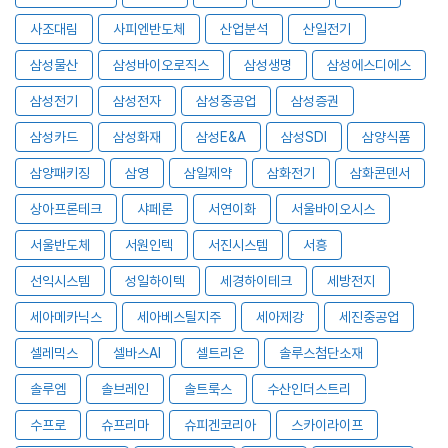
사조대림
사피엔반도체
산업분석
산일전기
삼성물산
삼성바이오로직스
삼성생명
삼성에스디에스
삼성전기
삼성전자
삼성중공업
삼성증권
삼성카드
삼성화재
삼성E&A
삼성SDI
삼양식품
삼양패키징
삼영
삼일제약
삼화전기
삼화콘덴서
상아프론테크
샤페론
서연이화
서울바이오시스
서울반도체
서원인텍
서진시스템
서흥
선익시스템
성일하이텍
세경하이테크
세방전지
세아메카닉스
세아베스틸지주
세아제강
세진중공업
셀레믹스
셀바스AI
셀트리온
솔루스첨단소재
솔루엠
솔브레인
솔트룩스
수산인더스트리
수프로
슈프리마
슈피겐코리아
스카이라이프