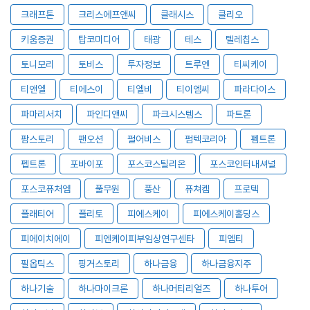
크래프톤
크리스에프앤씨
클래시스
클리오
키움증권
탑코미디어
태광
테스
텔레칩스
토니모리
토비스
투자정보
트루엔
티씨케이
티앤엘
티에스이
티엘비
티이엠씨
파라다이스
파마리서치
파인디앤씨
파크시스템스
파트론
팜스토리
팬오션
펄어비스
펌텍코리아
펨트론
펩트론
포바이포
포스코스틸리온
포스코인터내셔널
포스코퓨처엠
풀무원
풍산
퓨쳐켐
프로텍
플래티어
플리토
피에스케이
피에스케이홀딩스
피에이치에이
피엔케이피부임상연구센타
피엠티
필옵틱스
핑거스토리
하나금융
하나금융지주
하나기술
하나마이크론
하나머티리얼즈
하나투어