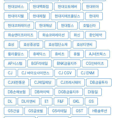
현대모비스
현대백화점
현대오토에버
현대위아
현대이지웰
현대제철
현대지에프홀딩스
현대차
현대코퍼레이션
현대해상
현대힘스
호텔신라
화승엔터프라이즈
화승코퍼레이션
화신
환인제약
효성
효성중공업
효성첨단소재
효성티앤씨
휠라홀딩스
휴메딕스
휴비츠
휴젤
AJ네트웍스
AP시스템
BGF리테일
BNK금융지주
CG인바이츠
CJ
CJ 바이오사이언스
CJ CGV
CJ ENM
CJ대한통운
CJ제일제당
CJ프레시웨이
DB금융투자
DB손해보험
DB하이텍
DGB금융지주
DI동일
DL
DL이앤씨
E1
F&F
GKL
GS
GS건설
GS글로벌
GS리테일
GST
HB솔루션