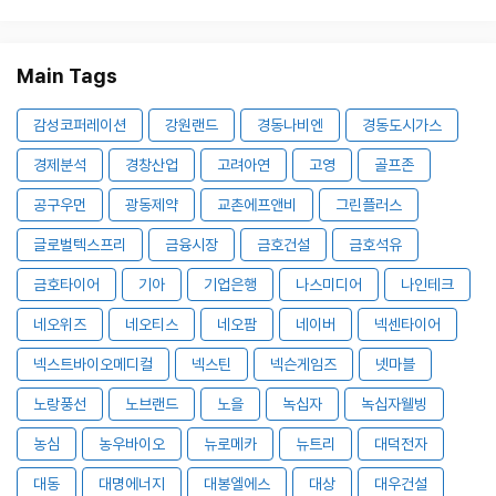
Main Tags
감성코퍼레이션
강원랜드
경동나비엔
경동도시가스
경제분석
경창산업
고려아연
고영
골프존
공구우먼
광동제약
교촌에프앤비
그린플러스
글로벌텍스프리
금융시장
금호건설
금호석유
금호타이어
기아
기업은행
나스미디어
나인테크
네오위즈
네오티스
네오팜
네이버
넥센타이어
넥스트바이오메디컬
넥스틴
넥슨게임즈
넷마블
노랑풍선
노브랜드
노을
녹십자
녹십자웰빙
농심
농우바이오
뉴로메카
뉴트리
대덕전자
대동
대명에너지
대봉엘에스
대상
대우건설