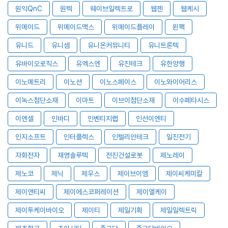
원익QnC
원텍
웨이브일렉트로
웹젠
웹케시
위메이드
위메이드맥스
위메이드플레이
윈팩
유니드
유니셈
유니온커뮤니티
유니트론텍
유바이오로직스
유엑스엔
유진테크
유한양행
이노메트리
이노션
이노스페이스
이노와이어리스
이녹스첨단소재
이마트
이브이첨단소재
이수페타시스
이엔셀
인바디
인벤티지랩
인선이엔티
인지소프트
인터플렉스
인텔리안테크
일진전기
자화전자
재영솔루텍
전진건설로봇
제노레이
제노코
제닉
제우스
제이브이엠
제이씨케미칼
제이앤티씨
제이에스코퍼레이션
제이엘케이
제이투케이바이오
제이티
제일기획
제일일렉트릭