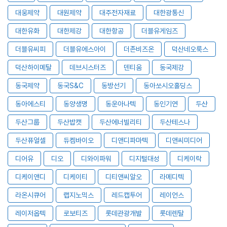
대웅제약
대원제약
대주전자재료
대한광통신
대한유화
대한제강
대한항공
더블유게임즈
더블유씨피
더블유에스아이
더존비즈온
덕산네오룩스
덕산하이메탈
데브시스터즈
덴티움
동국제강
동국제약
동국S&C
동방선기
동아쏘시오홀딩스
동아에스티
동양생명
동운아나텍
동인기연
두산
두산그룹
두산밥캣
두산에너빌리티
두산테스나
두산퓨얼셀
듀켐바이오
디앤디파마텍
디앤씨미디어
디어유
디오
디와이파워
디지털대성
디케이락
디케이앤디
디케이티
디티앤씨알오
라메디텍
라온시큐어
랩지노믹스
레드캡투어
레이언스
레이저옵텍
로보티즈
롯데관광개발
롯데렌탈