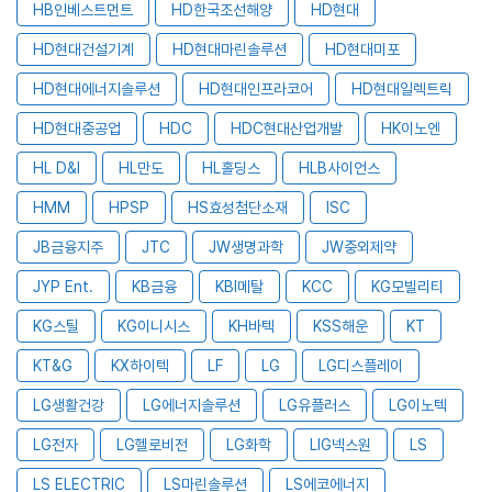
HB인베스트먼트
HD한국조선해양
HD현대
HD현대건설기계
HD현대마린솔루션
HD현대미포
HD현대에너지솔루션
HD현대인프라코어
HD현대일렉트릭
HD현대중공업
HDC
HDC현대산업개발
HK이노엔
HL D&I
HL만도
HL홀딩스
HLB사이언스
HMM
HPSP
HS효성첨단소재
ISC
JB금융지주
JTC
JW생명과학
JW중외제약
JYP Ent.
KB금융
KBI메탈
KCC
KG모빌리티
KG스틸
KG이니시스
KH바텍
KSS해운
KT
KT&G
KX하이텍
LF
LG
LG디스플레이
LG생활건강
LG에너지솔루션
LG유플러스
LG이노텍
LG전자
LG헬로비전
LG화학
LIG넥스원
LS
LS ELECTRIC
LS마린솔루션
LS에코에너지