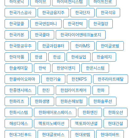
하이로닉
하이브
하이비젼시스템
하이트진로
한국가스공사
한국금융지주
한국단자
한국석유
한국알콜
한국앤컴퍼니
한국전력
한국철강
한국카본
한국콜마
한국타이어앤테크놀로지
한국항공우주
한글과컴퓨터
한라IMS
한미글로벌
한미약품
한샘
한섬
한세실업
한솔제지
한솔케미칼
한싹
한양이엔지
한온시스템
한올바이오파마
한전기술
한전KPS
한주라이트메탈
한중엔시에스
한진
한컴라이프케어
한화
한화리츠
한화생명
한화손해보험
한화솔루션
한화시스템
한화에어로스페이스
한화엔진
한화오션
해성디에스
헥토이노베이션
헥토파이낸셜
현대건설
현대그린푸드
현대글로비스
현대로템
현대리바트