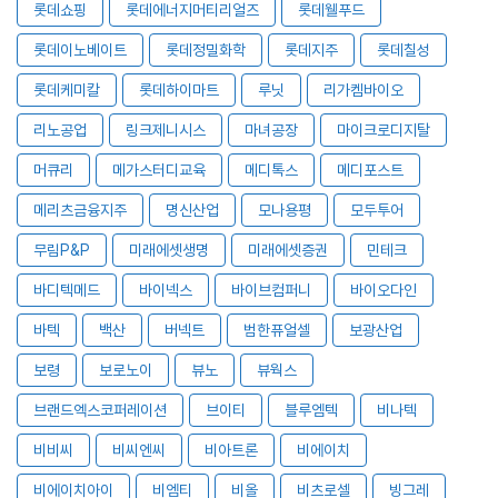
롯데쇼핑
롯데에너지머티리얼즈
롯데웰푸드
롯데이노베이트
롯데정밀화학
롯데지주
롯데칠성
롯데케미칼
롯데하이마트
루닛
리가켐바이오
리노공업
링크제니시스
마녀공장
마이크로디지탈
머큐리
메가스터디교육
메디톡스
메디포스트
메리츠금융지주
명신산업
모나용평
모두투어
무림P&P
미래에셋생명
미래에셋증권
민테크
바디텍메드
바이넥스
바이브컴퍼니
바이오다인
바텍
백산
버넥트
범한퓨얼셀
보광산업
보령
보로노이
뷰노
뷰웍스
브랜드엑스코퍼레이션
브이티
블루엠텍
비나텍
비비씨
비씨엔씨
비아트론
비에이치
비에이치아이
비엠티
비올
비츠로셀
빙그레