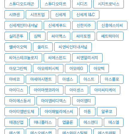
스튜디오드래곤
스튜디오미르
시디즈
시지트로닉스
시큐센
시프트업
신세계
신세계 I&C
신세계인터내셔날
신세계푸드
신한지주
신흥에스이씨
실리콘투
심텍
싸이맥스
싸이토젠
쎄트렉아이
쎌바이오텍
쏠리드
씨앤씨인터내셔널
씨어스테크놀로지
씨에스윈드
씨엔알리서치
아모그린텍
아모레퍼시픽
아모레G
아모텍
아바코
아세아시멘트
아셈스
아스트
아스플로
아이디스
아이마켓코리아
아이센스
아이씨티케이
아이에스동서
아이엠비디엑스
아이엠티
아이티엠반도체
아이패밀리에스씨
아톤
알루코
애경산업
애니플러스
앱클론
에스앤디
에스엘
에스엠
에스오에스랩
에스와이스틸텍
에스트래픽