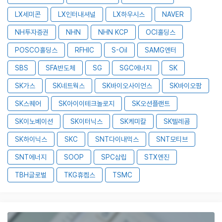
LX세미콘
LX인터내셔널
LX하우시스
NAVER
NH투자증권
NHN
NHN KCP
OCI홀딩스
POSCO홀딩스
RFHIC
S-Oil
SAMG엔터
SBS
SFA반도체
SG
SGC에너지
SK
SK가스
SK네트웍스
SK바이오사이언스
SK바이오팜
SK스퀘어
SK아이이테크놀로지
SK오션플랜트
SK이노베이션
SK이터닉스
SK케미칼
SK텔레콤
SK하이닉스
SKC
SNT다이내믹스
SNT모티브
SNT에너지
SOOP
SPC삼립
STX엔진
TBH글로벌
TKG휴켐스
TSMC