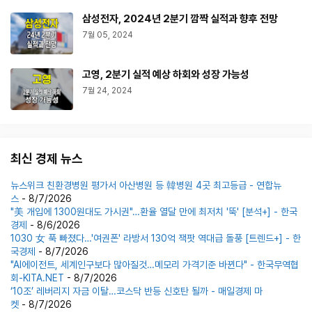
삼성전자, 2024년 2분기 깜짝 실적과 향후 전망
7월 05, 2024
고영, 2분기 실적 예상 하회와 성장 가능성
7월 24, 2024
최신 경제 뉴스
뉴스위크 친환경병원 평가서 아산병원 등 韓병원 4곳 최고등급 - 연합뉴
스
- 8/7/2026
"美 개입에 1300원대도 가시권"…환율 열달 만에 최저치 '뚝' [분석+] - 한국
경제
- 8/6/2026
1030 女 푹 빠졌다…'여권폰' 라방서 130억 잭팟 역대급 돌풍 [트렌드+] - 한
국경제
- 8/7/2026
"AI에이전트, 세계인구보다 많아질것…메모리 가격기준 바뀐다" - 한국무역협
회-KITA.NET
- 8/7/2026
‘10조’ 레버리지 자금 이탈…코스닥 반등 신호탄 될까 - 매일경제 마
켓
- 8/7/2026