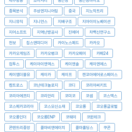
제주항공
조이시티
종근당
종근당바이오
종목분석
주성엔지니어링
중국
지노믹트리
지니뮤직
지니언스
지배구조
지아이이노베이션
지어소프트
지역난방공사
진에어
차백신연구소
천보
칩스앤미디어
카이노스메드
카카오
카카오게임즈
카카오뱅크
카카오페이
카페24
컴투스
케이아이엔엑스
케이엔솔
케이엔에스
케이엠더블유
케이카
케이프
켄코아에어로스페이스
켐트로스
코난테크놀로지
코디
코리아써키트
코리아에프티
코리안리
코미코
코셈
코스맥스
코스메카코리아
코스모신소재
코오롱
코오롱글로벌
코오롱인더
코오롱ENP
코웨이
코윈테크
콘텐트리중앙
콜마비앤에이치
콜마홀딩스
쿠콘