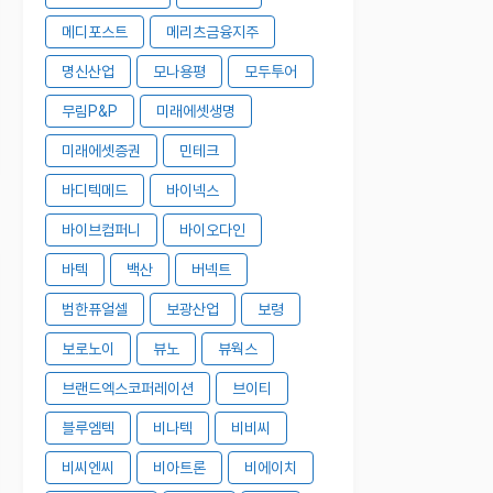
메디포스트
메리츠금융지주
명신산업
모나용평
모두투어
무림P&P
미래에셋생명
미래에셋증권
민테크
바디텍메드
바이넥스
바이브컴퍼니
바이오다인
바텍
백산
버넥트
범한퓨얼셀
보광산업
보령
보로노이
뷰노
뷰웍스
브랜드엑스코퍼레이션
브이티
블루엠텍
비나텍
비비씨
비씨엔씨
비아트론
비에이치