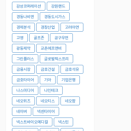
감성코퍼레이션
강원랜드
경동나비엔
경동도시가스
경제분석
경창산업
고려아연
고영
골프존
공구우먼
광동제약
교촌에프앤비
그린플러스
글로벌텍스프리
금융시장
금호건설
금호석유
금호타이어
기아
기업은행
나스미디어
나인테크
네오위즈
네오티스
네오팜
네이버
넥센타이어
넥스트바이오메디컬
넥스틴