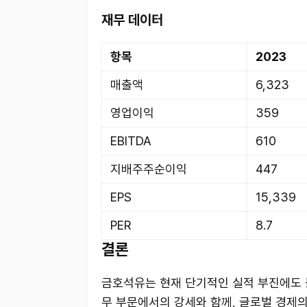
재무 데이터
항목
2023
매출액
6,323
영업이익
359
EBITDA
610
지배주주순이익
447
EPS
15,339
PER
8.7
결론
금호석유는 현재 단기적인 실적 부진에도 
무 부문에서의 강세와 함께, 글로벌 경제