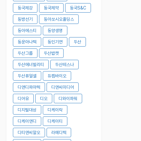
동국제강
동국제약
동국S&C
동방선기
동아쏘시오홀딩스
동아에스티
동양생명
동운아나텍
동인기연
두산
두산그룹
두산밥캣
두산에너빌리티
두산테스나
두산퓨얼셀
듀켐바이오
디앤디파마텍
디앤씨미디어
디어유
디오
디와이파워
디지털대성
디케이락
디케이앤디
디케이티
디티앤씨알오
라메디텍