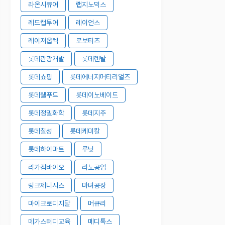
라온시큐어
랩지노믹스
레드캡투어
레이언스
레이저옵텍
로보티즈
롯데관광개발
롯데렌탈
롯데쇼핑
롯데에너지머티리얼즈
롯데웰푸드
롯데이노베이트
롯데정밀화학
롯데지주
롯데칠성
롯데케미칼
롯데하이마트
루닛
리가켐바이오
리노공업
링크제니시스
마녀공장
마이크로디지탈
머큐리
메가스터디교육
메디톡스