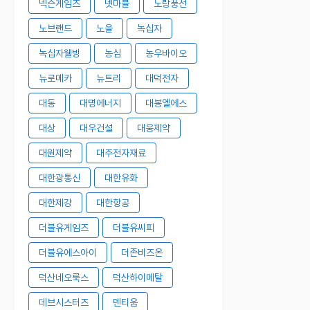
넥슨게임즈
넷마블
노랑풍선
노브랜드
노을
녹십자
녹십자웰빙
농심
농우바이오
뉴로메카
뉴트리
대덕전자
대동
대명에너지
대봉엘에스
대상
대우건설
대웅제약
대원제약
대주전자재료
대한광통신
대한유화
대한제강
대한항공
더블유게임즈
더블유씨피
더블유에스아이
더존비즈온
덕산네오룩스
덕산하이메탈
데브시스터즈
덴티움