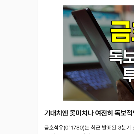
기대치엔 못미치나 여전히 독보적
금호석유(011780)는 최근 발표된 3분