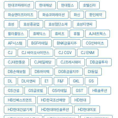
현대코퍼레이션
현대해상
현대힘스
호텔신라
화승엔터프라이즈
화승코퍼레이션
화신
환인제약
효성
효성중공업
효성첨단소재
효성티앤씨
휠라홀딩스
휴메딕스
휴비츠
휴젤
AJ네트웍스
AP시스템
BGF리테일
BNK금융지주
CG인바이츠
CJ
CJ 바이오사이언스
CJ CGV
CJ ENM
CJ대한통운
CJ제일제당
CJ프레시웨이
DB금융투자
DB손해보험
DB하이텍
DGB금융지주
DI동일
DL
DL이앤씨
E1
F&F
GKL
GS
GS건설
GS글로벌
GS리테일
GST
HB솔루션
HB인베스트먼트
HD한국조선해양
HD현대
HD현대건설기계
HD현대마린솔루션
HD현대미포