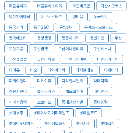
더블유씨피
더블유에스아이
더존비즈온
덕산네오룩스
덕산하이메탈
데브시스터즈
덴티움
동국제강
동국제약
동국S&C
동방선기
동아쏘시오홀딩스
동아에스티
동양생명
동운아나텍
동인기연
두산
두산그룹
두산밥캣
두산에너빌리티
두산테스나
두산퓨얼셀
듀켐바이오
디앤디파마텍
디앤씨미디어
디어유
디오
디와이파워
디지털대성
디케이락
디케이앤디
디케이티
디티앤씨알오
라메디텍
라온시큐어
랩지노믹스
레드캡투어
레이언스
레이저옵텍
로보티즈
롯데관광개발
롯데렌탈
롯데쇼핑
롯데에너지머티리얼즈
롯데웰푸드
롯데이노베이트
롯데정밀화학
롯데지주
롯데칠성