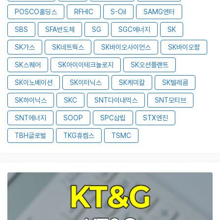
POSCO홀딩스
RFHIC
S-Oil
SAMG엔터
SBS
SFA반도체
SG
SGC에너지
SK
SK가스
SK네트웍스
SK바이오사이언스
SK바이오팜
SK스퀘어
SK아이이테크놀로지
SK오션플랜트
SK이노베이션
SK이터닉스
SK케미칼
SK텔레콤
SK하이닉스
SKC
SNT다이내믹스
SNT모티브
SNT에너지
SOOP
SPC삼립
STX엔진
TBH글로벌
TKG휴켐스
TSMC