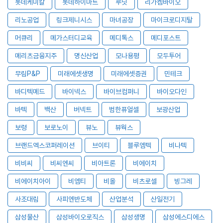
롯데케미칼
롯데하이마트
루닛
리가켐바이오
리노공업
링크제니시스
마녀공장
마이크로디지탈
머큐리
메가스터디교육
메디톡스
메디포스트
메리츠금융지주
명신산업
모나용평
모두투어
무림P&P
미래에셋생명
미래에셋증권
민테크
바디텍메드
바이넥스
바이브컴퍼니
바이오다인
바텍
백산
버넥트
범한퓨얼셀
보광산업
보령
보로노이
뷰노
뷰웍스
브랜드엑스코퍼레이션
브이티
블루엠텍
비나텍
비비씨
비씨엔씨
비아트론
비에이치
비에이치아이
비엠티
비올
비츠로셀
빙그레
사조대림
사피엔반도체
산업분석
산일전기
삼성물산
삼성바이오로직스
삼성생명
삼성에스디에스