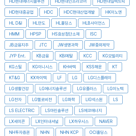
HD현대에너지솔루션
HD현대인프라코어
HD현대일렉트릭
HD현대중공업
HDC
HDC현대산업개발
HK이노엔
HL D&I
HL만도
HL홀딩스
HLB사이언스
HMM
HPSP
HS효성첨단소재
ISC
JB금융지주
JTC
JW생명과학
JW중외제약
JYP Ent.
KB금융
KBI메탈
KCC
KG모빌리티
KG스틸
KG이니시스
KH바텍
KSS해운
KT
KT&G
KX하이텍
LF
LG
LG디스플레이
LG생활건강
LG에너지솔루션
LG유플러스
LG이노텍
LG전자
LG헬로비전
LG화학
LIG넥스원
LS
LS ELECTRIC
LS마린솔루션
LS에코에너지
LX세미콘
LX인터내셔널
LX하우시스
NAVER
NH투자증권
NHN
NHN KCP
OCI홀딩스