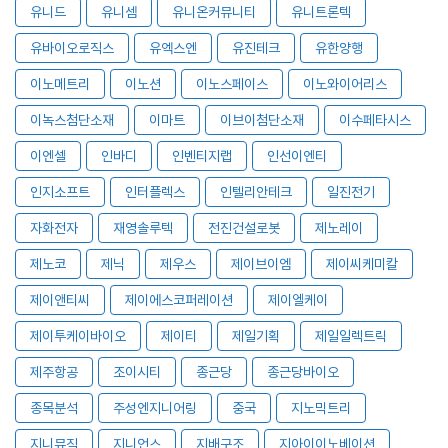
유니드
유니셈
유니온커뮤니티
유니트론텍
유바이오로직스
유엑스엔
유진테크
유한양행
이노메트리
이노션
이노스페이스
이노와이어리스
이녹스첨단소재
이마트
이브이첨단소재
이수페타시스
이엔셀
인바디
인벤티지랩
인선이엔티
인지소프트
인터플렉스
인텔리안테크
일진전기
자화전자
재영솔루텍
전진건설로봇
제노레이
제노코
제닉
제우스
제이브이엠
제이씨케미칼
제이앤티씨
제이에스코퍼레이션
제이엘케이
제이투케이바이오
제이티
제일기획
제일일렉트릭
제주항공
조이시티
종근당
종근당바이오
종목분석
주성엔지니어링
중국
지노믹트리
지니뮤직
지니언스
지배구조
지아이이노베이션