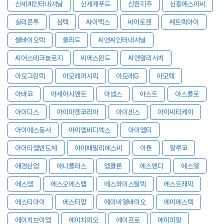
신세계인터내셔날
신세계푸드
신한지주
신흥에스이씨
실리콘투
심텍
싸이맥스
싸이토젠
쎄트렉아이
쎌바이오텍
쏠리드
씨앤씨인터내셔널
씨어스테크놀로지
씨에스윈드
씨엔알리서치
아모그린텍
아모레퍼시픽
아모레G
아모텍
아바코
아세아시멘트
아셈스
아스트
아스플로
아이디스
아이마켓코리아
아이센스
아이씨티케이
아이에스동서
아이엠비디엑스
아이엠티
아이티엠반도체
아이패밀리에스씨
아톤
알루코
애경산업
애니플러스
앱클론
에스앤디
에스엘
에스엠
에스오에스랩
에스와이스틸텍
에스트래픽
에스티아이
에스티팜
에이비엘바이오
에이에스텍
에이치브이엠
에이치피오
에이프로
에이피알