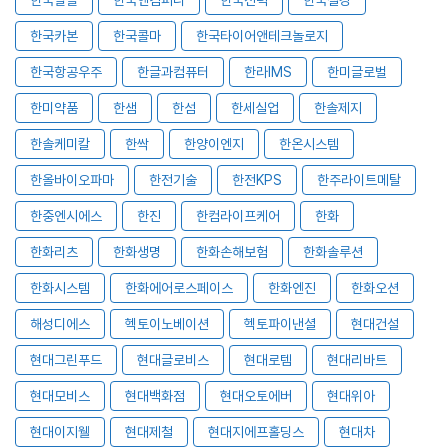
한국카본
한국콜마
한국타이어앤테크놀로지
한국항공우주
한글과컴퓨터
한라IMS
한미글로벌
한미약품
한샘
한섬
한세실업
한솔제지
한솔케미칼
한싹
한양이엔지
한온시스템
한올바이오파마
한전기술
한전KPS
한주라이트메탈
한중엔시에스
한진
한컴라이프케어
한화
한화리츠
한화생명
한화손해보험
한화솔루션
한화시스템
한화에어로스페이스
한화엔진
한화오션
해성디에스
헥토이노베이션
헥토파이낸셜
현대건설
현대그린푸드
현대글로비스
현대로템
현대리바트
현대모비스
현대백화점
현대오토에버
현대위아
현대이지웰
현대제철
현대지에프홀딩스
현대차