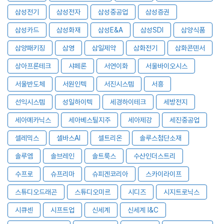
삼성전기
삼성전자
삼성중공업
삼성증권
삼성카드
삼성화재
삼성E&A
삼성SDI
삼양식품
삼양패키징
삼영
삼일제약
삼화전기
삼화콘덴서
상아프론테크
샤페론
서연이화
서울바이오시스
서울반도체
서원인텍
서진시스템
서흥
선익시스템
성일하이텍
세경하이테크
세방전지
세아메카닉스
세아베스틸지주
세아제강
세진중공업
셀레믹스
셀바스AI
셀트리온
솔루스첨단소재
솔루엠
솔브레인
솔트룩스
수산인더스트리
수프로
슈프리마
슈피겐코리아
스카이라이프
스튜디오드래곤
스튜디오미르
시디즈
시지트로닉스
시큐센
시프트업
신세계
신세계 I&C