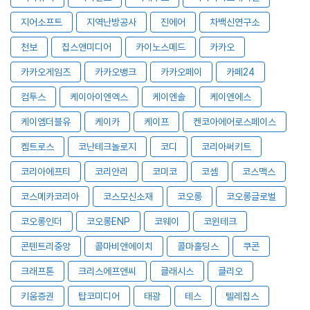
지어소프트
지역난방공사
진에어
차백신연구소
천보
칩스앤미디어
카이노스메드
카카오
카카오게임즈
카카오뱅크
카카오페이
카페24
컴투스
케이아이엔엑스
케이엔솔
케이엔에스
케이엠더블유
케이카
케이프
켄코아에어로스페이스
켐트로스
코난테크놀로지
코디
코리아써키트
코리아에프티
코리안리
코미코
코셈
코스맥스
코스메카코리아
코스모신소재
코오롱
코오롱글로벌
코오롱인더
코오롱ENP
코웨이
코윈테크
콘텐트리중앙
콜마비앤에이치
콜마홀딩스
쿠콘
크래프톤
크리스에프앤씨
클래시스
클리오
키움증권
탑코미디어
태광
테스
텔레칩스