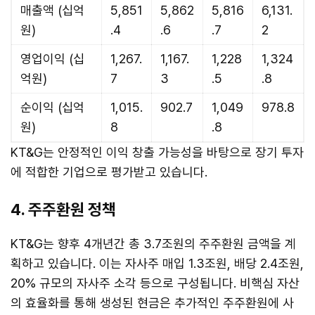
매출액 (십억
5,851
5,862
5,816
6,131.
원)
.4
.6
.7
2
영업이익 (십
1,267.
1,167.
1,228
1,324
억원)
7
3
.5
.8
순이익 (십억
1,015.
902.7
1,049
978.8
원)
8
.8
KT&G는 안정적인 이익 창출 가능성을 바탕으로 장기 투자
에 적합한 기업으로 평가받고 있습니다.
4. 주주환원 정책
KT&G는 향후 4개년간 총 3.7조원의 주주환원 금액을 계
획하고 있습니다. 이는 자사주 매입 1.3조원, 배당 2.4조원,
20% 규모의 자사주 소각 등으로 구성됩니다. 비핵심 자산
의 효율화를 통해 생성된 현금은 추가적인 주주환원에 사