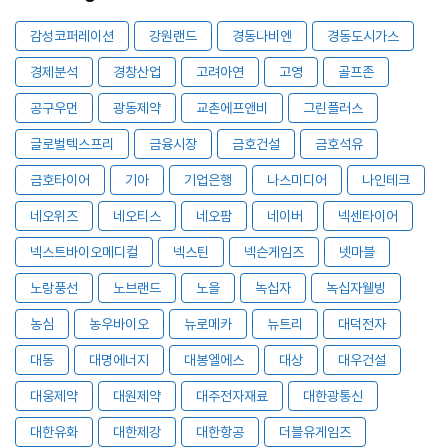
감성코퍼레이션
강원랜드
경동나비엔
경동도시가스
경제분석
경창산업
고려아연
고영
골프존
공구우먼
광동제약
교촌에프앤비
그린플러스
글로벌텍스프리
금융시장
금호건설
금호석유
금호타이어
기아
기업은행
나스미디어
나인테크
네오위즈
네오티스
네오팜
네이버
넥센타이어
넥스트바이오메디컬
넥스틴
넥슨게임즈
넷마블
노랑풍선
노브랜드
노을
녹십자
녹십자웰빙
농심
농우바이오
뉴로메카
뉴트리
대덕전자
대동
대명에너지
대봉엘에스
대상
대우건설
대웅제약
대원제약
대주전자재료
대한광통신
대한유화
대한제강
대한항공
더블유게임즈