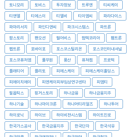
토니모리
토비스
투자정보
트루엔
티씨케이
티앤엘
티에스이
티엘비
티이엠씨
파라다이스
파마리서치
파인디앤씨
파크시스템스
파트론
팜스토리
팬오션
펄어비스
펌텍코리아
펨트론
펩트론
포바이포
포스코스틸리온
포스코인터내셔널
포스코퓨처엠
풀무원
풍산
퓨쳐켐
프로텍
플래티어
플리토
피에스케이
피에스케이홀딩스
피에이치에이
피엔케이피부임상연구센타
피엠티
필옵틱스
핑거스토리
하나금융
하나금융지주
하나기술
하나마이크론
하나머티리얼즈
하나투어
하이로닉
하이브
하이비젼시스템
하이트진로
한국가스공사
한국금융지주
한국단자
한국석유
한국알콜
한국앤컴퍼니
한국전력
한국철강