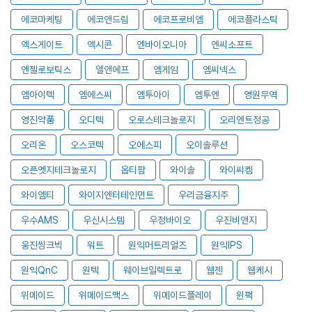
에코마케팅
에코앤드림
에코프로비엠
에코플라스틱
엑스게이트
엑시콘
엔바이오니아
엔씨소프트
엔젤로보틱스
엘앤에프
엠게임
엠씨넥스
엠아이텍
엠에스씨
엠투아이
엠투엔
영원무역
영진약품
오디텍
오로스테크놀로지
오리엔트정공
오리온
오스코텍
오에스피
오이솔루션
오픈엣지테크놀로지
옵티팜
와이솔
와이씨켐
와이엠티
와이지엔터테인먼트
우리금융지주
우수AMS
우신시스템
우정바이오
우진비앤지
웅진씽크빅
워트
원익머트리얼즈
원익IPS
원익QnC
원텍
웨이브일렉트로
웹젠
웹케시
위메이드
위메이드맥스
위메이드플레이
윈팩