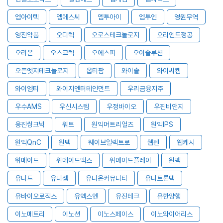
엠아이텍
엠에스씨
엠투아이
엠투엔
영원무역
영진약품
오디텍
오로스테크놀로지
오리엔트정공
오리온
오스코텍
오에스피
오이솔루션
오픈엣지테크놀로지
옵티팜
와이솔
와이씨켐
와이엠티
와이지엔터테인먼트
우리금융지주
우수AMS
우신시스템
우정바이오
우진비앤지
웅진씽크빅
워트
원익머트리얼즈
원익IPS
원익QnC
원텍
웨이브일렉트로
웹젠
웹케시
위메이드
위메이드맥스
위메이드플레이
윈팩
유니드
유니셈
유니온커뮤니티
유니트론텍
유바이오로직스
유엑스엔
유진테크
유한양행
이노메트리
이노션
이노스페이스
이노와이어리스