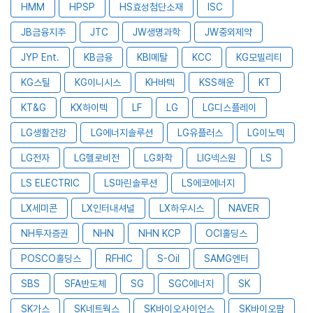
HMM
HPSP
HS효성첨단소재
ISC
JB금융지주
JTC
JW생명과학
JW중외제약
JYP Ent.
KB금융
KBI메탈
KCC
KG모빌리티
KG스틸
KG이니시스
KH바텍
KSS해운
KT
KT&G
KX하이텍
LF
LG
LG디스플레이
LG생활건강
LG에너지솔루션
LG유플러스
LG이노텍
LG전자
LG헬로비전
LG화학
LIG넥스원
LS
LS ELECTRIC
LS마린솔루션
LS에코에너지
LX세미콘
LX인터내셔널
LX하우시스
NAVER
NH투자증권
NHN
NHN KCP
OCI홀딩스
POSCO홀딩스
RFHIC
S-Oil
SAMG엔터
SBS
SFA반도체
SG
SGC에너지
SK
SK가스
SK네트웍스
SK바이오사이언스
SK바이오팜