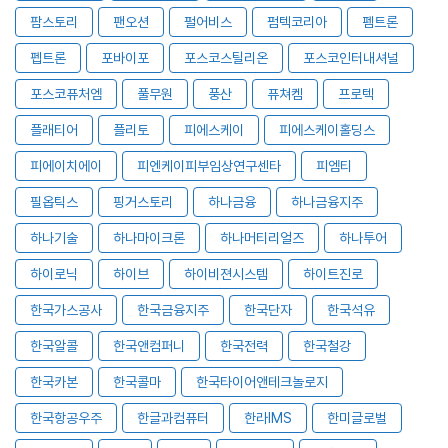
팜스토리
팬오션
펄어비스
펌텍코리아
펨트론
펩트론
포바이포
포스코스틸리온
포스코인터내셔널
포스코퓨처엠
풀무원
풍산
퓨쳐켐
프로텍
플래티어
플리토
피에스케이
피에스케이홀딩스
피에이치에이
피엔케이피부임상연구센타
피엠티
필옵틱스
핑거스토리
하나금융
하나금융지주
하나기술
하나마이크론
하나머티리얼즈
하나투어
하이로닉
하이브
하이비젼시스템
하이트진로
한국가스공사
한국금융지주
한국단자
한국석유
한국알콜
한국앤컴퍼니
한국전력
한국철강
한국카본
한국콜마
한국타이어앤테크놀로지
한국항공우주
한글과컴퓨터
한라IMS
한미글로벌