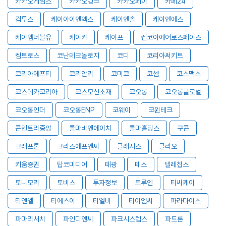
카카오게임즈
카카오뱅크
카카오페이
카페24
컴투스
케이아이엔엑스
케이엔솔
케이엔에스
케이엠더블유
케이카
케이프
켄코아에어로스페이스
켐트로스
코난테크놀로지
코디
코리아써키트
코리아에프티
코리안리
코미코
코셈
코스맥스
코스메카코리아
코스모신소재
코오롱
코오롱글로벌
코오롱인더
코오롱ENP
코웨이
코윈테크
콘텐트리중앙
콜마비앤에이치
콜마홀딩스
쿠콘
크래프톤
크리스에프앤씨
클래시스
클리오
키움증권
탑코미디어
태광
테스
텔레칩스
토니모리
토비스
투자정보
트루엔
티씨케이
티앤엘
티에스이
티엘비
티이엠씨
파라다이스
파마리서치
파인디앤씨
파크시스템스
파트론