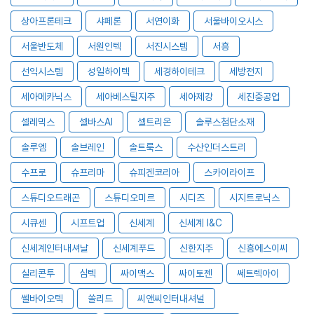
상아프론테크
샤페론
서연이화
서울바이오시스
서울반도체
서원인텍
서진시스템
서흥
선익시스템
성일하이텍
세경하이테크
세방전지
세아메카닉스
세아베스틸지주
세아제강
세진중공업
셀레믹스
셀바스AI
셀트리온
솔루스첨단소재
솔루엠
솔브레인
솔트룩스
수산인더스트리
수프로
슈프리마
슈피겐코리아
스카이라이프
스튜디오드래곤
스튜디오미르
시디즈
시지트로닉스
시큐센
시프트업
신세계
신세계 I&C
신세계인터내셔날
신세계푸드
신한지주
신흥에스이씨
실리콘투
심텍
싸이맥스
싸이토젠
쎄트렉아이
쎌바이오텍
쏠리드
씨앤씨인터내셔널