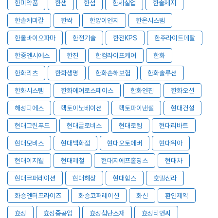
한미약품
한샘
한섬
한세실업
한솔제지
한솔케미칼
한싹
한양이엔지
한온시스템
한올바이오파마
한전기술
한전KPS
한주라이트메탈
한중엔시에스
한진
한컴라이프케어
한화
한화리츠
한화생명
한화손해보험
한화솔루션
한화시스템
한화에어로스페이스
한화엔진
한화오션
해성디에스
헥토이노베이션
헥토파이낸셜
현대건설
현대그린푸드
현대글로비스
현대로템
현대리바트
현대모비스
현대백화점
현대오토에버
현대위아
현대이지웰
현대제철
현대지에프홀딩스
현대차
현대코퍼레이션
현대해상
현대힘스
호텔신라
화승엔터프라이즈
화승코퍼레이션
화신
환인제약
효성
효성중공업
효성첨단소재
효성티앤씨