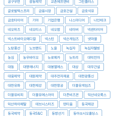
공구우먼
광동제약
교촌에프앤비
그린플러스
글로벌텍스프리
금융시장
금호건설
금호석유
금호타이어
기아
기업은행
나스미디어
나인테크
네오위즈
네오티스
네오팜
네이버
넥센타이어
넥스트바이오메디컬
넥스틴
넥슨게임즈
넷마블
노랑풍선
노브랜드
노을
녹십자
녹십자웰빙
농심
농우바이오
뉴로메카
뉴트리
대덕전자
대동
대명에너지
대봉엘에스
대상
대우건설
대웅제약
대원제약
대주전자재료
대한광통신
대한유화
대한제강
대한항공
더블유게임즈
더블유씨피
더블유에스아이
더존비즈온
덕산네오룩스
덕산하이메탈
데브시스터즈
덴티움
동국제강
동국제약
동국S&C
동방선기
동아쏘시오홀딩스