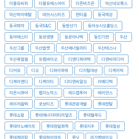
더블유씨피
더블유에스아이
더존비즈온
덕산네오룩스
덕산하이메탈
데브시스터즈
덴티움
동국제강
동국제약
동국S&C
동방선기
동아쏘시오홀딩스
동아에스티
동양생명
동운아나텍
동인기연
두산
두산그룹
두산밥캣
두산에너빌리티
두산테스나
두산퓨얼셀
듀켐바이오
디앤디파마텍
디앤씨미디어
디어유
디오
디와이파워
디지털대성
디케이락
디케이앤디
디케이티
디티앤씨알오
라메디텍
라온시큐어
랩지노믹스
레드캡투어
레이언스
레이저옵텍
로보티즈
롯데관광개발
롯데렌탈
롯데쇼핑
롯데에너지머티리얼즈
롯데웰푸드
롯데이노베이트
롯데정밀화학
롯데지주
롯데칠성
롯데케미칼
롯데하이마트
루닛
리가켐바이오