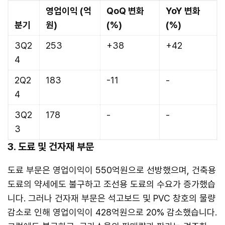
영업이익 (억
QoQ 변화
YoY 변화
분기
원)
(%)
(%)
3Q2
253
+38
+42
4
2Q2
183
-11
-
4
3Q2
178
-
-
3
3. 도료 및 건자재 부문
도료 부문은 영업이익이 550억원으로 선방했으며, 건축용
도료의 약세에도 불구하고 조선용 도료의 수요가 증가했습
니다. 그러나 건자재 부문은 석고보드 및 PVC 창호의 물량
감소로 인해 영업이익이 428억원으로 20% 감소했습니다.