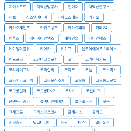
지어소프트
지역난방공사
진에어
차백신연구소
천보
칩스앤미디어
카이노스메드
카카오
카카오게임즈
카카오뱅크
카카오페이
카페24
컴투스
케이아이엔엑스
케이엔솔
케이엔에스
케이엠더블유
케이카
케이프
켄코아에어로스페이스
켐트로스
코난테크놀로지
코디
코리아써키트
코리아에프티
코리안리
코미코
코셈
코스맥스
코스메카코리아
코스모신소재
코오롱
코오롱글로벌
코오롱인더
코오롱ENP
코웨이
코윈테크
콘텐트리중앙
콜마비앤에이치
콜마홀딩스
쿠콘
크래프톤
크리스에프앤씨
클래시스
클리오
키움증권
탑코미디어
태광
테스
텔레칩스