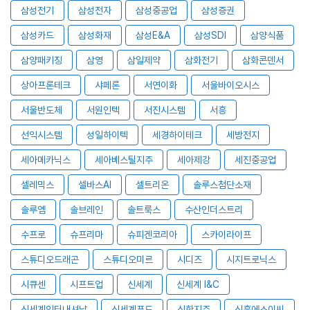
삼성전기
삼성전자
삼성중공업
삼성증권
삼성카드
삼성화재
삼성E&A
삼성SDI
삼양식품
삼양패키징
삼영
삼일제약
삼화전기
삼화콘덴서
상아프론테크
샤페론
서연이화
서울바이오시스
서울반도체
서원인텍
서진시스템
서흥
선익시스템
성일하이텍
세경하이테크
세방전지
세아메카닉스
세아베스틸지주
세아제강
세진중공업
셀레믹스
셀바스AI
셀트리온
솔루스첨단소재
솔루엠
솔브레인
솔트룩스
수산인더스트리
수프로
슈프리마
슈피겐코리아
스카이라이프
스튜디오드래곤
스튜디오미르
시디즈
시지트로닉스
시큐센
시프트업
신세계
신세계 I&C
신세계인터내셔날
신세계푸드
신한지주
신흥에스이씨