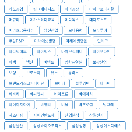
리노공업
링크제니시스
마녀공장
마이크로디지탈
머큐리
메가스터디교육
메디톡스
메디포스트
메리츠금융지주
명신산업
모나용평
모두투어
무림P&P
미래에셋생명
미래에셋증권
민테크
바디텍메드
바이넥스
바이브컴퍼니
바이오다인
바텍
백산
버넥트
범한퓨얼셀
보광산업
보령
보로노이
뷰노
뷰웍스
브랜드엑스코퍼레이션
브이티
블루엠텍
비나텍
비비씨
비씨엔씨
비아트론
비에이치
비에이치아이
비엠티
비올
비츠로셀
빙그레
사조대림
사피엔반도체
산업분석
산일전기
삼성물산
삼성바이오로직스
삼성생명
삼성에스디에스