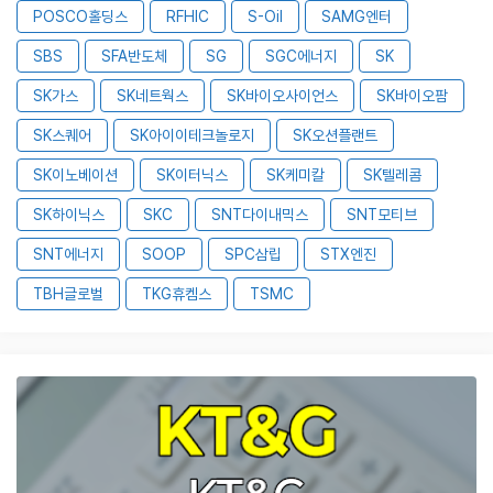
POSCO홀딩스
RFHIC
S-Oil
SAMG엔터
SBS
SFA반도체
SG
SGC에너지
SK
SK가스
SK네트웍스
SK바이오사이언스
SK바이오팜
SK스퀘어
SK아이이테크놀로지
SK오션플랜트
SK이노베이션
SK이터닉스
SK케미칼
SK텔레콤
SK하이닉스
SKC
SNT다이내믹스
SNT모티브
SNT에너지
SOOP
SPC삼립
STX엔진
TBH글로벌
TKG휴켐스
TSMC