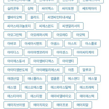
실리콘투
심텍
싸이맥스
싸이토젠
쎄트렉아이
쎌바이오텍
쏠리드
씨앤씨인터내셔널
씨어스테크놀로지
씨에스윈드
씨엔알리서치
아모그린텍
아모레퍼시픽
아모레G
아모텍
아바코
아세아시멘트
아셈스
아스트
아스플로
아이디스
아이마켓코리아
아이센스
아이씨티케이
아이에스동서
아이엠비디엑스
아이엠티
아이티엠반도체
아이패밀리에스씨
아톤
알루코
애경산업
애니플러스
앱클론
에스앤디
에스엘
에스엠
에스오에스랩
에스와이스틸텍
에스트래픽
에스티아이
에스티팜
에이비엘바이오
에이에스텍
에이치브이엠
에이치피오
에이프로
에이피알