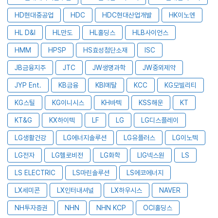
HD현대중공업
HDC
HDC현대산업개발
HK이노엔
HL D&I
HL만도
HL홀딩스
HLB사이언스
HMM
HPSP
HS효성첨단소재
ISC
JB금융지주
JTC
JW생명과학
JW중외제약
JYP Ent.
KB금융
KBI메탈
KCC
KG모빌리티
KG스틸
KG이니시스
KH바텍
KSS해운
KT
KT&G
KX하이텍
LF
LG
LG디스플레이
LG생활건강
LG에너지솔루션
LG유플러스
LG이노텍
LG전자
LG헬로비전
LG화학
LIG넥스원
LS
LS ELECTRIC
LS마린솔루션
LS에코에너지
LX세미콘
LX인터내셔널
LX하우시스
NAVER
NH투자증권
NHN
NHN KCP
OCI홀딩스