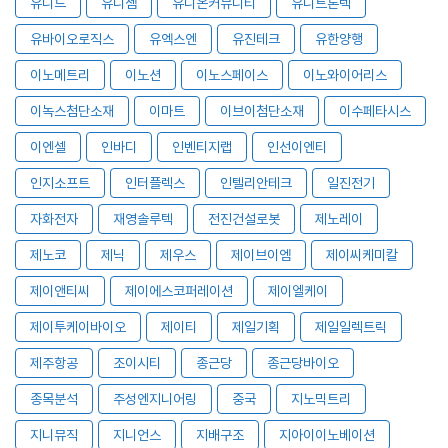
유니드
유니셈
유니온커뮤니티
유니트론텍
유바이오로직스
유엑스엔
유진테크
유한양행
이노메트리
이노션
이노스페이스
이노와이어리스
이녹스첨단소재
이마트
이브이첨단소재
이수페타시스
이엔셀
인바디
인벤티지랩
인선이엔티
인지소프트
인터플렉스
인텔리안테크
일진전기
자화전자
재영솔루텍
전진건설로봇
제노레이
제노코
제닉
제우스
제이브이엠
제이씨케미칼
제이앤티씨
제이에스코퍼레이션
제이엘케이
제이투케이바이오
제이티
제일기획
제일일렉트릭
제주항공
조이시티
종근당
종근당바이오
종목분석
주성엔지니어링
중국
지노믹트리
지니뮤직
지니언스
지배구조
지아이이노베이션