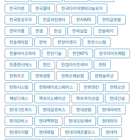
한국카본
한국콜마
한국타이어앤테크놀로지
한국항공우주
한글과컴퓨터
한라IMS
한미글로벌
한미약품
한샘
한섬
한세실업
한솔제지
한솔케미칼
한싹
한양이엔지
한온시스템
한올바이오파마
한전기술
한전KPS
한주라이트메탈
한중엔시에스
한진
한컴라이프케어
한화
한화리츠
한화생명
한화손해보험
한화솔루션
한화시스템
한화에어로스페이스
한화엔진
한화오션
해성디에스
헥토이노베이션
헥토파이낸셜
현대건설
현대그린푸드
현대글로비스
현대로템
현대리바트
현대모비스
현대백화점
현대오토에버
현대위아
현대이지웰
현대제철
현대지에프홀딩스
현대차