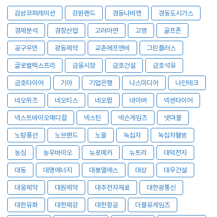
감성코퍼레이션
강원랜드
경동나비엔
경동도시가스
경제분석
경창산업
고려아연
고영
골프존
공구우먼
광동제약
교촌에프앤비
그린플러스
글로벌텍스프리
금융시장
금호건설
금호석유
금호타이어
기아
기업은행
나스미디어
나인테크
네오위즈
네오티스
네오팜
네이버
넥센타이어
넥스트바이오메디컬
넥스틴
넥슨게임즈
넷마블
노랑풍선
노브랜드
노을
녹십자
녹십자웰빙
농심
농우바이오
뉴로메카
뉴트리
대덕전자
대동
대명에너지
대봉엘에스
대상
대우건설
대웅제약
대원제약
대주전자재료
대한광통신
대한유화
대한제강
대한항공
더블유게임즈