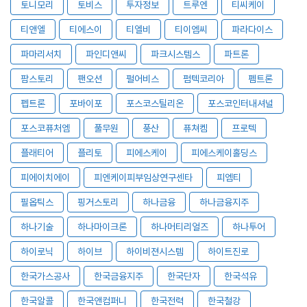
토니모리
토비스
투자정보
트루엔
티씨케이
티앤엘
티에스이
티엘비
티이엠씨
파라다이스
파마리서치
파인디앤씨
파크시스템스
파트론
팜스토리
팬오션
펄어비스
펌텍코리아
펨트론
펩트론
포바이포
포스코스틸리온
포스코인터내셔널
포스코퓨처엠
풀무원
풍산
퓨쳐켐
프로텍
플래티어
플리토
피에스케이
피에스케이홀딩스
피에이치에이
피엔케이피부임상연구센타
피엠티
필옵틱스
핑거스토리
하나금융
하나금융지주
하나기술
하나마이크론
하나머티리얼즈
하나투어
하이로닉
하이브
하이비젼시스템
하이트진로
한국가스공사
한국금융지주
한국단자
한국석유
한국알콜
한국앤컴퍼니
한국전력
한국철강