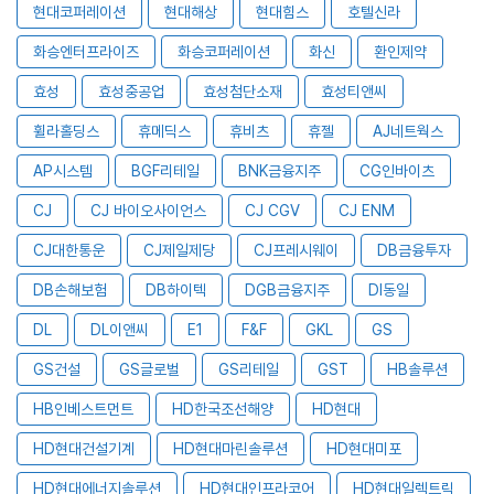
현대코퍼레이션
현대해상
현대힘스
호텔신라
화승엔터프라이즈
화승코퍼레이션
화신
환인제약
효성
효성중공업
효성첨단소재
효성티앤씨
휠라홀딩스
휴메딕스
휴비츠
휴젤
AJ네트웍스
AP시스템
BGF리테일
BNK금융지주
CG인바이츠
CJ
CJ 바이오사이언스
CJ CGV
CJ ENM
CJ대한통운
CJ제일제당
CJ프레시웨이
DB금융투자
DB손해보험
DB하이텍
DGB금융지주
DI동일
DL
DL이앤씨
E1
F&F
GKL
GS
GS건설
GS글로벌
GS리테일
GST
HB솔루션
HB인베스트먼트
HD한국조선해양
HD현대
HD현대건설기계
HD현대마린솔루션
HD현대미포
HD현대에너지솔루션
HD현대인프라코어
HD현대일렉트릭