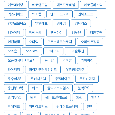
에코마케팅
에코앤드림
에코프로비엠
에코플라스틱
엑스게이트
엑시콘
엔바이오니아
엔씨소프트
엔젤로보틱스
엘앤에프
엠게임
엠씨넥스
엠아이텍
엠에스씨
엠투아이
엠투엔
영원무역
영진약품
오디텍
오로스테크놀로지
오리엔트정공
오리온
오스코텍
오에스피
오이솔루션
오픈엣지테크놀로지
옵티팜
와이솔
와이씨켐
와이엠티
와이지엔터테인먼트
우리금융지주
우수AMS
우신시스템
우정바이오
우진비앤지
웅진씽크빅
워트
원익머트리얼즈
원익IPS
원익QnC
원텍
웨이브일렉트로
웹젠
웹케시
위메이드
위메이드맥스
위메이드플레이
윈팩