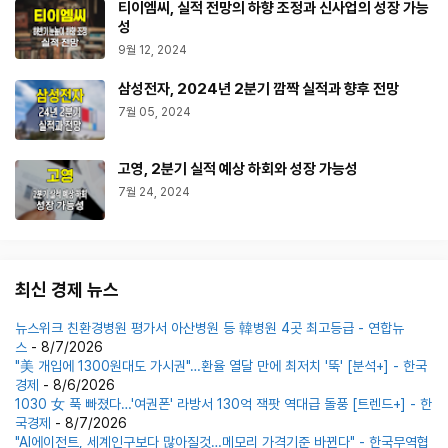
티이엠씨, 실적 전망의 하향 조정과 신사업의 성장 가능
성
9월 12, 2024
삼성전자, 2024년 2분기 깜짝 실적과 향후 전망
7월 05, 2024
고영, 2분기 실적 예상 하회와 성장 가능성
7월 24, 2024
최신 경제 뉴스
뉴스위크 친환경병원 평가서 아산병원 등 韓병원 4곳 최고등급 - 연합뉴
스
- 8/7/2026
"美 개입에 1300원대도 가시권"…환율 열달 만에 최저치 '뚝' [분석+] - 한국
경제
- 8/6/2026
1030 女 푹 빠졌다…'여권폰' 라방서 130억 잭팟 역대급 돌풍 [트렌드+] - 한
국경제
- 8/7/2026
"AI에이전트, 세계인구보다 많아질것…메모리 가격기준 바뀐다" - 한국무역협