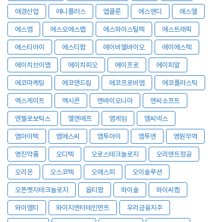
애경산업
애니플러스
앱클론
에스앤디
에스엘
에스엠
에스오에스랩
에스와이스틸텍
에스트래픽
에스티아이
에스티팜
에이비엘바이오
에이에스텍
에이치브이엠
에이치피오
에이프로
에이피알
에코마케팅
에코앤드림
에코프로비엠
에코플라스틱
엑스게이트
엑시콘
엔바이오니아
엔씨소프트
엔젤로보틱스
엘앤에프
엠게임
엠씨넥스
엠아이텍
엠에스씨
엠투아이
엠투엔
영원무역
영진약품
오디텍
오로스테크놀로지
오리엔트정공
오리온
오스코텍
오에스피
오이솔루션
오픈엣지테크놀로지
옵티팜
와이솔
와이씨켐
와이엠티
와이지엔터테인먼트
우리금융지주