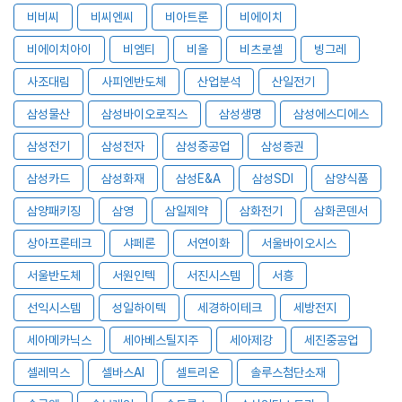
비비씨
비씨엔씨
비아트론
비에이치
비에이치아이
비엠티
비올
비츠로셀
빙그레
사조대림
사피엔반도체
산업분석
산일전기
삼성물산
삼성바이오로직스
삼성생명
삼성에스디에스
삼성전기
삼성전자
삼성중공업
삼성증권
삼성카드
삼성화재
삼성E&A
삼성SDI
삼양식품
삼양패키징
삼영
삼일제약
삼화전기
삼화콘덴서
상아프론테크
샤페론
서연이화
서울바이오시스
서울반도체
서원인텍
서진시스템
서흥
선익시스템
성일하이텍
세경하이테크
세방전지
세아메카닉스
세아베스틸지주
세아제강
세진중공업
셀레믹스
셀바스AI
셀트리온
솔루스첨단소재