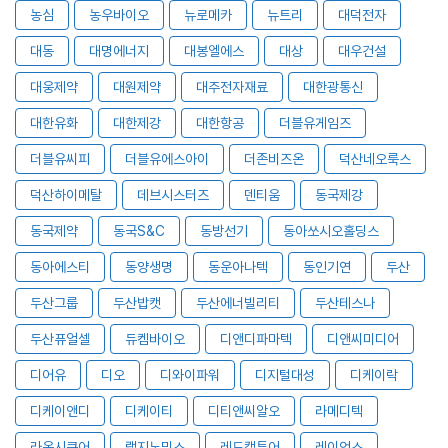
농심
농우바이오
뉴로메카
뉴트리
대덕전자
대동
대명에너지
대봉엘에스
대상
대우건설
대웅제약
대원제약
대주전자재료
대한광통신
대한유화
대한제강
대한항공
더블유게임즈
더블유씨피
더블유에스아이
더존비즈온
덕산네오룩스
덕산하이메탈
데브시스터즈
덴티움
동국제강
동국제약
동국S&C
동방선기
동아쏘시오홀딩스
동아에스티
동양생명
동운아나텍
동인기연
두산
두산그룹
두산밥캣
두산에너빌리티
두산테스나
두산퓨얼셀
듀켐바이오
디앤디파마텍
디앤씨미디어
디어유
디오
디와이파워
디지털대성
디케이락
디케이앤디
디케이티
디티앤씨알오
라메디텍
라온시큐어
랩지노믹스
레드캡투어
레이언스