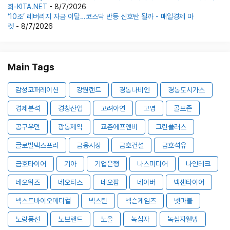
회-KITA.NET
- 8/7/2026
‘10조’ 레버리지 자금 이탈…코스닥 반등 신호탄 될까 - 매일경제 마
켓
- 8/7/2026
Main Tags
감성코퍼레이션
강원랜드
경동나비엔
경동도시가스
경제분석
경창산업
고려아연
고영
골프존
공구우먼
광동제약
교촌에프앤비
그린플러스
글로벌텍스프리
금융시장
금호건설
금호석유
금호타이어
기아
기업은행
나스미디어
나인테크
네오위즈
네오티스
네오팜
네이버
넥센타이어
넥스트바이오메디컬
넥스틴
넥슨게임즈
넷마블
노랑풍선
노브랜드
노을
녹십자
녹십자웰빙