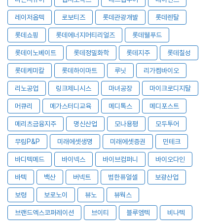
레이저옵텍
로보티즈
롯데관광개발
롯데렌탈
롯데쇼핑
롯데에너지머티리얼즈
롯데웰푸드
롯데이노베이트
롯데정밀화학
롯데지주
롯데칠성
롯데케미칼
롯데하이마트
루닛
리가켐바이오
리노공업
링크제니시스
마녀공장
마이크로디지탈
머큐리
메가스터디교육
메디톡스
메디포스트
메리츠금융지주
명신산업
모나용평
모두투어
무림P&P
미래에셋생명
미래에셋증권
민테크
바디텍메드
바이넥스
바이브컴퍼니
바이오다인
바텍
백산
버넥트
범한퓨얼셀
보광산업
보령
보로노이
뷰노
뷰웍스
브랜드엑스코퍼레이션
브이티
블루엠텍
비나텍