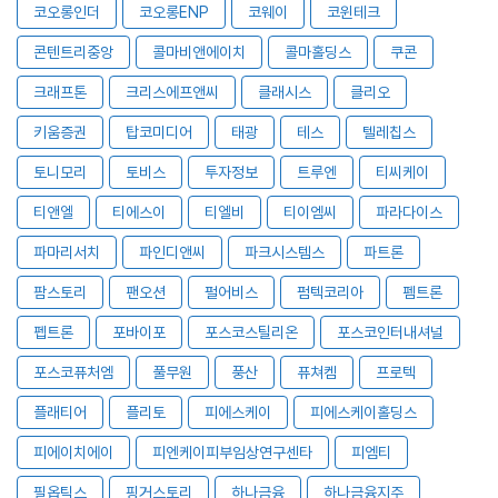
코오롱인더
코오롱ENP
코웨이
코윈테크
콘텐트리중앙
콜마비앤에이치
콜마홀딩스
쿠콘
크래프톤
크리스에프앤씨
클래시스
클리오
키움증권
탑코미디어
태광
테스
텔레칩스
토니모리
토비스
투자정보
트루엔
티씨케이
티앤엘
티에스이
티엘비
티이엠씨
파라다이스
파마리서치
파인디앤씨
파크시스템스
파트론
팜스토리
팬오션
펄어비스
펌텍코리아
펨트론
펩트론
포바이포
포스코스틸리온
포스코인터내셔널
포스코퓨처엠
풀무원
풍산
퓨쳐켐
프로텍
플래티어
플리토
피에스케이
피에스케이홀딩스
피에이치에이
피엔케이피부임상연구센타
피엠티
필옵틱스
핑거스토리
하나금융
하나금융지주