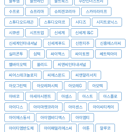
솔루엠
솔브레인
솔트룩스
수산인더스트리
수프로
슈프리마
슈피겐코리아
스카이라이프
스튜디오드래곤
스튜디오미르
시디즈
시지트로닉스
시큐센
시프트업
신세계
신세계 I&C
신세계인터내셔날
신세계푸드
신한지주
신흥에스이씨
실리콘투
심텍
싸이맥스
싸이토젠
쎄트렉아이
쎌바이오텍
쏠리드
씨앤씨인터내셔널
씨어스테크놀로지
씨에스윈드
씨엔알리서치
아모그린텍
아모레퍼시픽
아모레G
아모텍
아바코
아세아시멘트
아셈스
아스트
아스플로
아이디스
아이마켓코리아
아이센스
아이씨티케이
아이에스동서
아이엠비디엑스
아이엠티
아이티엠반도체
아이패밀리에스씨
아톤
알루코