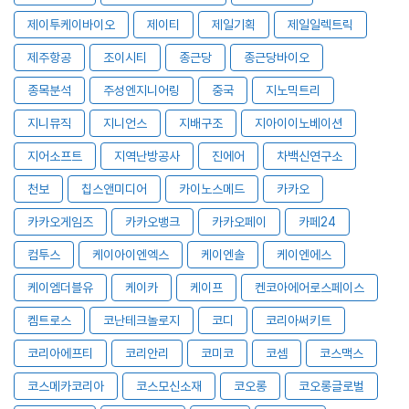
제이투케이바이오
제이티
제일기획
제일일렉트릭
제주항공
조이시티
종근당
종근당바이오
종목분석
주성엔지니어링
중국
지노믹트리
지니뮤직
지니언스
지배구조
지아이이노베이션
지어소프트
지역난방공사
진에어
차백신연구소
천보
칩스앤미디어
카이노스메드
카카오
카카오게임즈
카카오뱅크
카카오페이
카페24
컴투스
케이아이엔엑스
케이엔솔
케이엔에스
케이엠더블유
케이카
케이프
켄코아에어로스페이스
켐트로스
코난테크놀로지
코디
코리아써키트
코리아에프티
코리안리
코미코
코셈
코스맥스
코스메카코리아
코스모신소재
코오롱
코오롱글로벌