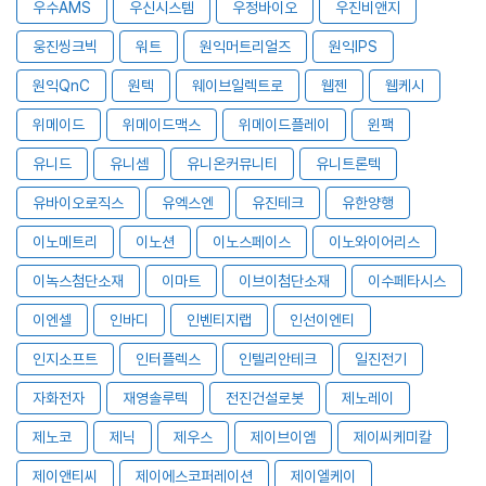
우수AMS
우신시스템
우정바이오
우진비앤지
웅진씽크빅
워트
원익머트리얼즈
원익IPS
원익QnC
원텍
웨이브일렉트로
웹젠
웹케시
위메이드
위메이드맥스
위메이드플레이
윈팩
유니드
유니셈
유니온커뮤니티
유니트론텍
유바이오로직스
유엑스엔
유진테크
유한양행
이노메트리
이노션
이노스페이스
이노와이어리스
이녹스첨단소재
이마트
이브이첨단소재
이수페타시스
이엔셀
인바디
인벤티지랩
인선이엔티
인지소프트
인터플렉스
인텔리안테크
일진전기
자화전자
재영솔루텍
전진건설로봇
제노레이
제노코
제닉
제우스
제이브이엠
제이씨케미칼
제이앤티씨
제이에스코퍼레이션
제이엘케이