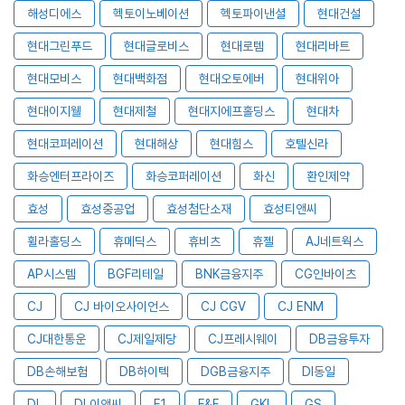
해성디에스
헥토이노베이션
헥토파이낸셜
현대건설
현대그린푸드
현대글로비스
현대로템
현대리바트
현대모비스
현대백화점
현대오토에버
현대위아
현대이지웰
현대제철
현대지에프홀딩스
현대차
현대코퍼레이션
현대해상
현대힘스
호텔신라
화승엔터프라이즈
화승코퍼레이션
화신
환인제약
효성
효성중공업
효성첨단소재
효성티앤씨
휠라홀딩스
휴메딕스
휴비츠
휴젤
AJ네트웍스
AP시스템
BGF리테일
BNK금융지주
CG인바이츠
CJ
CJ 바이오사이언스
CJ CGV
CJ ENM
CJ대한통운
CJ제일제당
CJ프레시웨이
DB금융투자
DB손해보험
DB하이텍
DGB금융지주
DI동일
DL
DL이앤씨
E1
F&F
GKL
GS