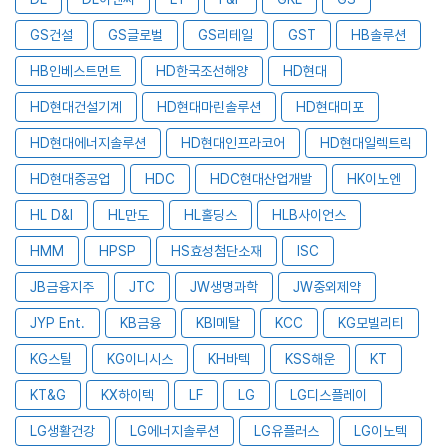
GS건설
GS글로벌
GS리테일
GST
HB솔루션
HB인베스트먼트
HD한국조선해양
HD현대
HD현대건설기계
HD현대마린솔루션
HD현대미포
HD현대에너지솔루션
HD현대인프라코어
HD현대일렉트릭
HD현대중공업
HDC
HDC현대산업개발
HK이노엔
HL D&I
HL만도
HL홀딩스
HLB사이언스
HMM
HPSP
HS효성첨단소재
ISC
JB금융지주
JTC
JW생명과학
JW중외제약
JYP Ent.
KB금융
KBI메탈
KCC
KG모빌리티
KG스틸
KG이니시스
KH바텍
KSS해운
KT
KT&G
KX하이텍
LF
LG
LG디스플레이
LG생활건강
LG에너지솔루션
LG유플러스
LG이노텍