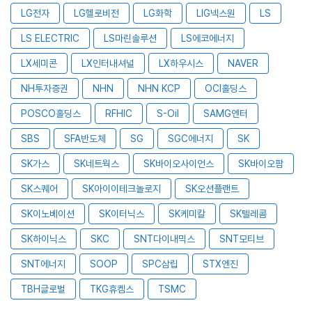
LG전자
LG헬로비전
LG화학
LIG넥스원
LS
LS ELECTRIC
LS마린솔루션
LS에코에너지
LX세미콘
LX인터내셔널
LX하우시스
NAVER
NH투자증권
NHN
NHN KCP
OCI홀딩스
POSCO홀딩스
RFHIC
S-Oil
SAMG엔터
SBS
SFA반도체
SG
SGC에너지
SK
SK가스
SK네트웍스
SK바이오사이언스
SK바이오팜
SK스퀘어
SK아이이테크놀로지
SK오션플랜트
SK이노베이션
SK이터닉스
SK케미칼
SK텔레콤
SK하이닉스
SKC
SNT다이내믹스
SNT모티브
SNT에너지
SOOP
SPC삼립
STX엔진
TBH글로벌
TKG휴켐스
TSMC