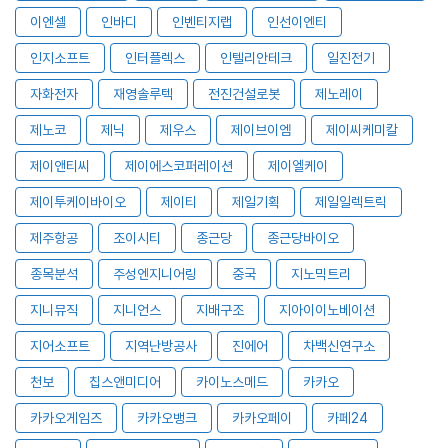
이엔셀
인바디
인벤티지랩
인선이엔티
인지소프트
인터플렉스
인텔리안테크
일진전기
자화전자
재영솔루텍
전진건설로봇
제노레이
제노코
제닉
제우스
제이브이엠
제이씨케미칼
제이앤티씨
제이에스코퍼레이션
제이엘케이
제이투케이바이오
제이티
제일기획
제일일렉트릭
제주항공
조이시티
종근당
종근당바이오
종목분석
주성엔지니어링
중국
지노믹트리
지니뮤직
지니언스
지배구조
지아이이노베이션
지어소프트
지역난방공사
진에어
차백신연구소
천보
칩스앤미디어
카이노스메드
카카오
카카오게임즈
카카오뱅크
카카오페이
카페24