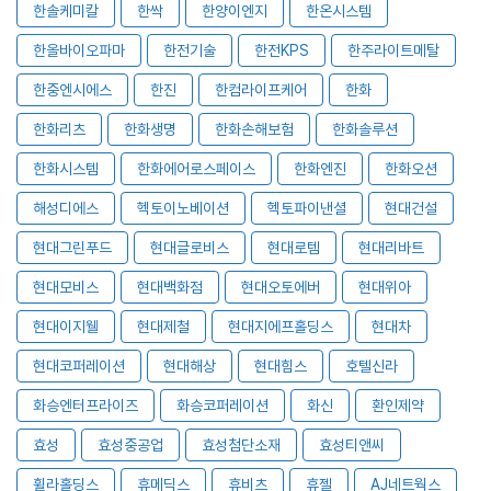
한솔케미칼
한싹
한양이엔지
한온시스템
한올바이오파마
한전기술
한전KPS
한주라이트메탈
한중엔시에스
한진
한컴라이프케어
한화
한화리츠
한화생명
한화손해보험
한화솔루션
한화시스템
한화에어로스페이스
한화엔진
한화오션
해성디에스
헥토이노베이션
헥토파이낸셜
현대건설
현대그린푸드
현대글로비스
현대로템
현대리바트
현대모비스
현대백화점
현대오토에버
현대위아
현대이지웰
현대제철
현대지에프홀딩스
현대차
현대코퍼레이션
현대해상
현대힘스
호텔신라
화승엔터프라이즈
화승코퍼레이션
화신
환인제약
효성
효성중공업
효성첨단소재
효성티앤씨
휠라홀딩스
휴메딕스
휴비츠
휴젤
AJ네트웍스