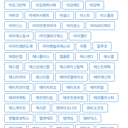
아모그린텍
아모레퍼시픽
아모레G
아모텍
아바코
아세아시멘트
아셈스
아스트
아스플로
아이디스
아이마켓코리아
아이센스
아이씨티케이
아이에스동서
아이엠비디엑스
아이엠티
아이티엠반도체
아이패밀리에스씨
아톤
알루코
애경산업
애니플러스
앱클론
에스앤디
에스엘
에스엠
에스오에스랩
에스와이스틸텍
에스트래픽
에스티아이
에스티팜
에이비엘바이오
에이에스텍
에이치브이엠
에이치피오
에이프로
에이피알
에코마케팅
에코앤드림
에코프로비엠
에코플라스틱
엑스게이트
엑시콘
엔바이오니아
엔씨소프트
엔젤로보틱스
엘앤에프
엠게임
엠씨넥스