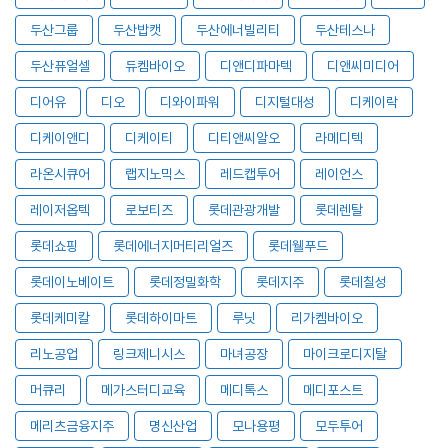
두산그룹
두산밥캣
두산에너빌리티
두산테스나
두산퓨얼셀
듀켐바이오
디앤디파마텍
디앤씨미디어
디어유
디오
디와이파워
디지털대성
디케이락
디케이앤디
디케이티
디티앤씨알오
라메디텍
라온시큐어
랩지노믹스
레드캡투어
레이언스
레이저옵텍
로보티즈
롯데관광개발
롯데렌탈
롯데쇼핑
롯데에너지머티리얼즈
롯데웰푸드
롯데이노베이트
롯데정밀화학
롯데지주
롯데칠성
롯데케미칼
롯데하이마트
루닛
리가켐바이오
리노공업
링크제니시스
마녀공장
마이크로디지탈
머큐리
메가스터디교육
메디톡스
메디포스트
메리츠금융지주
명신산업
모나용평
모두투어