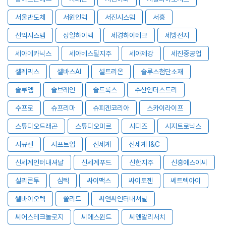
서울반도체
서원인텍
서진시스템
서흥
선익시스템
성일하이텍
세경하이테크
세방전지
세아메카닉스
세아베스틸지주
세아제강
세진중공업
셀레믹스
셀바스AI
셀트리온
솔루스첨단소재
솔루엠
솔브레인
솔트룩스
수산인더스트리
수프로
슈프리마
슈피겐코리아
스카이라이프
스튜디오드래곤
스튜디오미르
시디즈
시지트로닉스
시큐센
시프트업
신세계
신세계 I&C
신세계인터내셔날
신세계푸드
신한지주
신흥에스이씨
실리콘투
심텍
싸이맥스
싸이토젠
쎄트렉아이
쎌바이오텍
쏠리드
씨앤씨인터내셔널
씨어스테크놀로지
씨에스윈드
씨엔알리서치