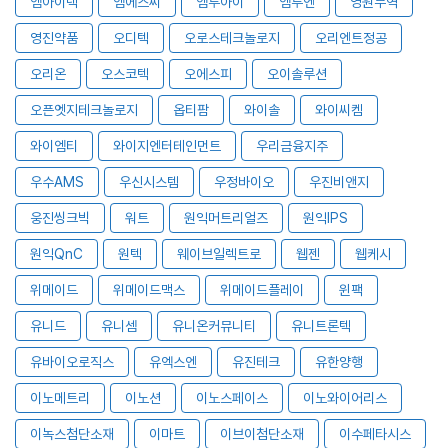
엠아이텍
엠에스씨
엠투아이
엠투엔
영원무역
영진약품
오디텍
오로스테크놀로지
오리엔트정공
오리온
오스코텍
오에스피
오이솔루션
오픈엣지테크놀로지
옵티팜
와이솔
와이씨켐
와이엠티
와이지엔터테인먼트
우리금융지주
우수AMS
우신시스템
우정바이오
우진비앤지
웅진씽크빅
워트
원익머트리얼즈
원익IPS
원익QnC
원텍
웨이브일렉트로
웹젠
웹케시
위메이드
위메이드맥스
위메이드플레이
윈팩
유니드
유니셈
유니온커뮤니티
유니트론텍
유바이오로직스
유엑스엔
유진테크
유한양행
이노메트리
이노션
이노스페이스
이노와이어리스
이녹스첨단소재
이마트
이브이첨단소재
이수페타시스