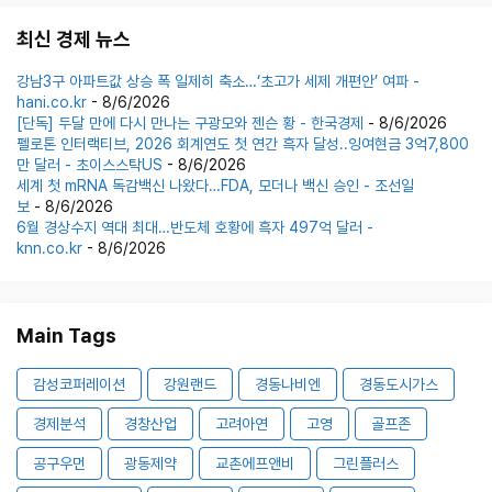
최신 경제 뉴스
강남3구 아파트값 상승 폭 일제히 축소…‘초고가 세제 개편안’ 여파 -
hani.co.kr
- 8/6/2026
[단독] 두달 만에 다시 만나는 구광모와 젠슨 황 - 한국경제
- 8/6/2026
펠로톤 인터랙티브, 2026 회계연도 첫 연간 흑자 달성..잉여현금 3억7,800
만 달러 - 초이스스탁US
- 8/6/2026
세계 첫 mRNA 독감백신 나왔다…FDA, 모더나 백신 승인 - 조선일
보
- 8/6/2026
6월 경상수지 역대 최대…반도체 호황에 흑자 497억 달러 -
knn.co.kr
- 8/6/2026
Main Tags
감성코퍼레이션
강원랜드
경동나비엔
경동도시가스
경제분석
경창산업
고려아연
고영
골프존
공구우먼
광동제약
교촌에프앤비
그린플러스