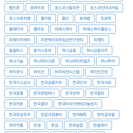
펩트론
포바이포
포스코스틸리온
포스코인터내셔널
포스코퓨처엠
풀무원
풍산
퓨쳐켐
프로텍
플래티어
플리토
피에스케이
피에스케이홀딩스
피에이치에이
피엔케이피부임상연구센타
피엠티
필옵틱스
핑거스토리
하나금융
하나금융지주
하나기술
하나마이크론
하나머티리얼즈
하나투어
하이로닉
하이브
하이비젼시스템
하이트진로
한국가스공사
한국금융지주
한국단자
한국석유
한국알콜
한국앤컴퍼니
한국전력
한국철강
한국카본
한국콜마
한국타이어앤테크놀로지
한국항공우주
한글과컴퓨터
한라IMS
한미글로벌
한미약품
한샘
한섬
한세실업
한솔제지