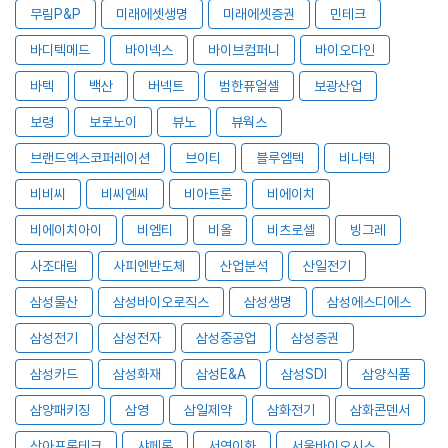
무림P&P
미래에셋생명
미래에셋증권
민테크
바디텍메드
바이넥스
바이브컴퍼니
바이오다인
바텍
백산
버넥트
범한퓨얼셀
보광산업
보령
보로노이
뷰노
뷰웍스
브랜드엑스코퍼레이션
브이티
블루엠텍
비나텍
비비씨
비씨엔씨
비아트론
비에이치
비에이치아이
비엠티
비올
비츠로셀
빙그레
사조대림
사피엔반도체
산업분석
산일전기
삼성물산
삼성바이오로직스
삼성생명
삼성에스디에스
삼성전기
삼성전자
삼성중공업
삼성증권
삼성카드
삼성화재
삼성E&A
삼성SDI
삼양식품
삼양패키징
삼영
삼일제약
삼화전기
삼화콘덴서
상아프론테크
샤페론
서연이화
서울바이오시스