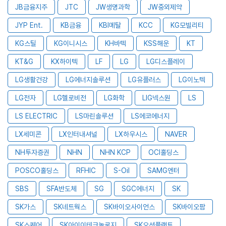
JB금융지주
JTC
JW생명과학
JW중외제약
JYP Ent.
KB금융
KBI메탈
KCC
KG모빌리티
KG스틸
KG이니시스
KH바텍
KSS해운
KT
KT&G
KX하이텍
LF
LG
LG디스플레이
LG생활건강
LG에너지솔루션
LG유플러스
LG이노텍
LG전자
LG헬로비전
LG화학
LIG넥스원
LS
LS ELECTRIC
LS마린솔루션
LS에코에너지
LX세미콘
LX인터내셔널
LX하우시스
NAVER
NH투자증권
NHN
NHN KCP
OCI홀딩스
POSCO홀딩스
RFHIC
S-Oil
SAMG엔터
SBS
SFA반도체
SG
SGC에너지
SK
SK가스
SK네트웍스
SK바이오사이언스
SK바이오팜
SK스퀘어
SK아이이테크놀로지
SK오션플랜트