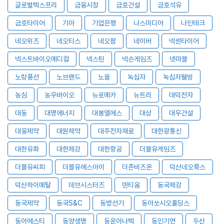
글로벌텍스프리
금융시장
금호건설
금호석유
금호타이어
기아
기업은행
나스미디어
나인테크
네오위즈
네오티스
네오팜
네이버
넥센타이어
넥스트바이오메디컬
넥스틴
넥슨게임즈
넷마블
노랑풍선
노브랜드
노을
녹십자
녹십자웰빙
농심
농우바이오
뉴로메카
뉴트리
대덕전자
대동
대명에너지
대봉엘에스
대상
대우건설
대웅제약
대원제약
대주전자재료
대한광통신
대한유화
대한제강
대한항공
더블유게임즈
더블유씨피
더블유에스아이
더존비즈온
덕산네오룩스
덕산하이메탈
데브시스터즈
덴티움
동국제강
동국제약
동국S&C
동방선기
동아쏘시오홀딩스
동아에스티
동양생명
동운아나텍
동인기연
두산