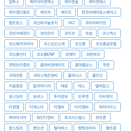
컴투스
케이아이엔엑스
케이엔솔
케이엔에스
케이엠더블유
케이카
케이프
켄코아에어로스페이스
켐트로스
코난테크놀로지
코디
코리아써키트
코리아에프티
코리안리
코미코
코셈
코스맥스
코스메카코리아
코스모신소재
코오롱
코오롱글로벌
코오롱인더
코오롱ENP
코웨이
코윈테크
콘텐트리중앙
콜마비앤에이치
콜마홀딩스
쿠콘
크래프톤
크리스에프앤씨
클래시스
클리오
키움증권
탑코미디어
태광
테스
텔레칩스
토니모리
토비스
투자정보
트루엔
티씨케이
티앤엘
티에스이
티엘비
티이엠씨
파라다이스
파마리서치
파인디앤씨
파크시스템스
파트론
팜스토리
팬오션
펄어비스
펌텍코리아
펨트론