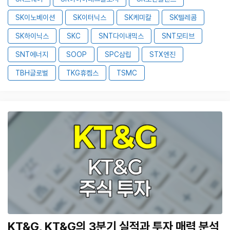
SK이노베이션
SK이터닉스
SK케미칼
SK텔레콤
SK하이닉스
SKC
SNT다이내믹스
SNT모티브
SNT에너지
SOOP
SPC삼립
STX엔진
TBH글로벌
TKG휴켐스
TSMC
KT&G, KT&G의 3분기 실적과 투자 매력 분석