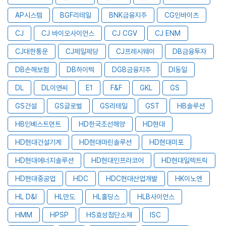
AP시스템
BGF리테일
BNK금융지주
CG인바이츠
CJ
CJ 바이오사이언스
CJ CGV
CJ ENM
CJ대한통운
CJ제일제당
CJ프레시웨이
DB금융투자
DB손해보험
DB하이텍
DGB금융지주
DI동일
DL
DL이앤씨
E1
F&F
GKL
GS
GS건설
GS글로벌
GS리테일
GST
HB솔루션
HB인베스트먼트
HD한국조선해양
HD현대
HD현대건설기계
HD현대마린솔루션
HD현대미포
HD현대에너지솔루션
HD현대인프라코어
HD현대일렉트릭
HD현대중공업
HDC
HDC현대산업개발
HK이노엔
HL D&I
HL만도
HL홀딩스
HLB사이언스
HMM
HPSP
HS효성첨단소재
ISC