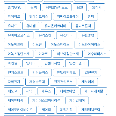
원익QnC
원텍
웨이브일렉트로
웹젠
웹케시
위메이드
위메이드맥스
위메이드플레이
윈팩
유니드
유니셈
유니온커뮤니티
유니트론텍
유바이오로직스
유엑스엔
유진테크
유한양행
이노메트리
이노션
이노스페이스
이노와이어리스
이녹스첨단소재
이마트
이브이첨단소재
이수페타시스
이엔셀
인바디
인벤티지랩
인선이엔티
인지소프트
인터플렉스
인텔리안테크
일진전기
자화전자
재영솔루텍
전진건설로봇
제노레이
제노코
제닉
제우스
제이브이엠
제이씨케미칼
제이앤티씨
제이에스코퍼레이션
제이엘케이
제이투케이바이오
제이티
제일기획
제일일렉트릭