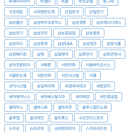
비에이치아이
비엠티
비올
비츠로셀
빙그레
사조대림
사피엔반도체
산업분석
산일전기
삼성물산
삼성바이오로직스
삼성생명
삼성에스디에스
삼성전기
삼성전자
삼성중공업
삼성증권
삼성카드
삼성화재
삼성E&A
삼성SDI
삼양식품
삼양패키징
삼영
삼일제약
삼화전기
삼화콘덴서
상아프론테크
샤페론
서연이화
서울바이오시스
서울반도체
서원인텍
서진시스템
서흥
선익시스템
성일하이텍
세경하이테크
세방전지
세아메카닉스
세아베스틸지주
세아제강
세진중공업
셀레믹스
셀바스AI
셀트리온
솔루스첨단소재
솔루엠
솔브레인
솔트룩스
수산인더스트리
수프로
슈프리마
슈피겐코리아
스카이라이프