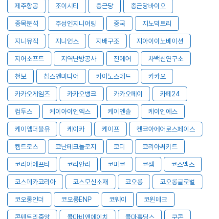
제주항공
조이시티
종근당
종근당바이오
종목분석
주성엔지니어링
중국
지노믹트리
지니뮤직
지니언스
지배구조
지아이이노베이션
지어소프트
지역난방공사
진에어
차백신연구소
천보
칩스앤미디어
카이노스메드
카카오
카카오게임즈
카카오뱅크
카카오페이
카페24
컴투스
케이아이엔엑스
케이엔솔
케이엔에스
케이엠더블유
케이카
케이프
켄코아에어로스페이스
켐트로스
코난테크놀로지
코디
코리아써키트
코리아에프티
코리안리
코미코
코셈
코스맥스
코스메카코리아
코스모신소재
코오롱
코오롱글로벌
코오롱인더
코오롱ENP
코웨이
코윈테크
콘텐트리중앙
콜마비앤에이치
콜마홀딩스
쿠콘