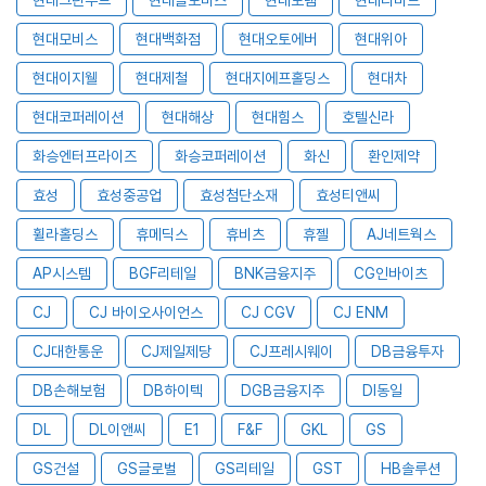
현대모비스
현대백화점
현대오토에버
현대위아
현대이지웰
현대제철
현대지에프홀딩스
현대차
현대코퍼레이션
현대해상
현대힘스
호텔신라
화승엔터프라이즈
화승코퍼레이션
화신
환인제약
효성
효성중공업
효성첨단소재
효성티앤씨
휠라홀딩스
휴메딕스
휴비츠
휴젤
AJ네트웍스
AP시스템
BGF리테일
BNK금융지주
CG인바이츠
CJ
CJ 바이오사이언스
CJ CGV
CJ ENM
CJ대한통운
CJ제일제당
CJ프레시웨이
DB금융투자
DB손해보험
DB하이텍
DGB금융지주
DI동일
DL
DL이앤씨
E1
F&F
GKL
GS
GS건설
GS글로벌
GS리테일
GST
HB솔루션