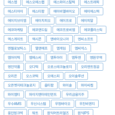
에스엠
에스오에스랩
에스와이스틸텍
에스트래픽
에스티아이
에스티팜
에이비엘바이오
에이에스텍
에이치브이엠
에이치피오
에이프로
에이피알
에코마케팅
에코앤드림
에코프로비엠
에코플라스틱
엑스게이트
엑시콘
엔바이오니아
엔씨소프트
엔젤로보틱스
엘앤에프
엠게임
엠씨넥스
엠아이텍
엠에스씨
엠투아이
엠투엔
영원무역
영진약품
오디텍
오로스테크놀로지
오리엔트정공
오리온
오스코텍
오에스피
오이솔루션
오픈엣지테크놀로지
옵티팜
와이솔
와이씨켐
와이엠티
와이지엔터테인먼트
우리금융지주
우수AMS
우신시스템
우정바이오
우진비앤지
웅진씽크빅
워트
원익머트리얼즈
원익IPS