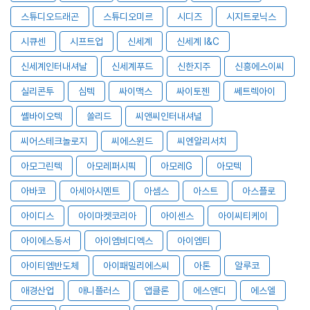
스튜디오드래곤
스튜디오미르
시디즈
시지트로닉스
시큐센
시프트업
신세계
신세계 I&C
신세계인터내셔날
신세계푸드
신한지주
신흥에스이씨
실리콘투
심텍
싸이맥스
싸이토젠
쎄트렉아이
쎌바이오텍
쏠리드
씨앤씨인터내셔널
씨어스테크놀로지
씨에스윈드
씨엔알리서치
아모그린텍
아모레퍼시픽
아모레G
아모텍
아바코
아세아시멘트
아셈스
아스트
아스플로
아이디스
아이마켓코리아
아이센스
아이씨티케이
아이에스동서
아이엠비디엑스
아이엠티
아이티엠반도체
아이패밀리에스씨
아톤
알루코
애경산업
애니플러스
앱클론
에스앤디
에스엘