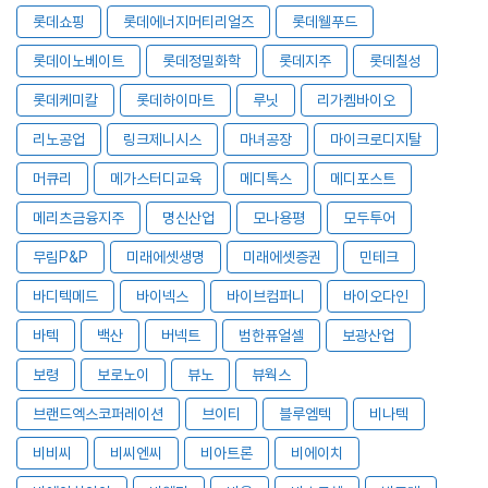
롯데쇼핑
롯데에너지머티리얼즈
롯데웰푸드
롯데이노베이트
롯데정밀화학
롯데지주
롯데칠성
롯데케미칼
롯데하이마트
루닛
리가켐바이오
리노공업
링크제니시스
마녀공장
마이크로디지탈
머큐리
메가스터디교육
메디톡스
메디포스트
메리츠금융지주
명신산업
모나용평
모두투어
무림P&P
미래에셋생명
미래에셋증권
민테크
바디텍메드
바이넥스
바이브컴퍼니
바이오다인
바텍
백산
버넥트
범한퓨얼셀
보광산업
보령
보로노이
뷰노
뷰웍스
브랜드엑스코퍼레이션
브이티
블루엠텍
비나텍
비비씨
비씨엔씨
비아트론
비에이치