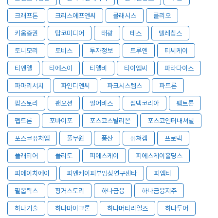
크래프톤
크리스에프앤씨
클래시스
클리오
키움증권
탑코미디어
태광
테스
텔레칩스
토니모리
토비스
투자정보
트루엔
티씨케이
티앤엘
티에스이
티엘비
티이엠씨
파라다이스
파마리서치
파인디앤씨
파크시스템스
파트론
팜스토리
팬오션
펄어비스
펌텍코리아
펨트론
펩트론
포바이포
포스코스틸리온
포스코인터내셔널
포스코퓨처엠
풀무원
풍산
퓨쳐켐
프로텍
플래티어
플리토
피에스케이
피에스케이홀딩스
피에이치에이
피엔케이피부임상연구센타
피엠티
필옵틱스
핑거스토리
하나금융
하나금융지주
하나기술
하나마이크론
하나머티리얼즈
하나투어