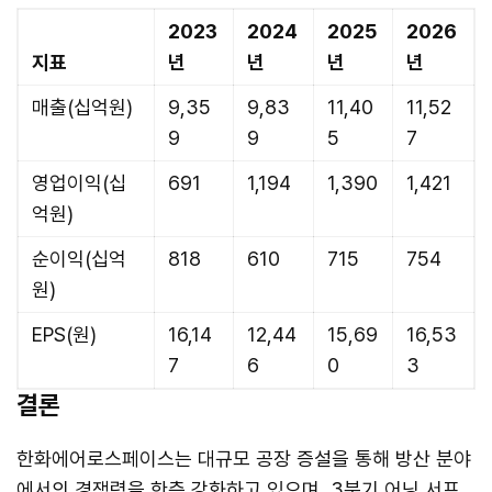
2023
2024
2025
2026
지표
년
년
년
년
매출(십억원)
9,35
9,83
11,40
11,52
9
9
5
7
영업이익(십
691
1,194
1,390
1,421
억원)
순이익(십억
818
610
715
754
원)
EPS(원)
16,14
12,44
15,69
16,53
7
6
0
3
결론
한화에어로스페이스는 대규모 공장 증설을 통해 방산 분야
에서의 경쟁력을 한층 강화하고 있으며, 3분기 어닝 서프