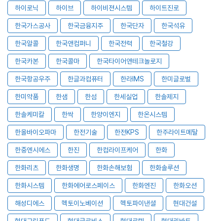
하이로닉
하이브
하이비젼시스템
하이트진로
한국가스공사
한국금융지주
한국단자
한국석유
한국알콜
한국앤컴퍼니
한국전력
한국철강
한국카본
한국콜마
한국타이어앤테크놀로지
한국항공우주
한글과컴퓨터
한라IMS
한미글로벌
한미약품
한샘
한섬
한세실업
한솔제지
한솔케미칼
한싹
한양이엔지
한온시스템
한올바이오파마
한전기술
한전KPS
한주라이트메탈
한중엔시에스
한진
한컴라이프케어
한화
한화리츠
한화생명
한화손해보험
한화솔루션
한화시스템
한화에어로스페이스
한화엔진
한화오션
해성디에스
헥토이노베이션
헥토파이낸셜
현대건설
현대그린푸드
현대글로비스
현대로템
현대리바트