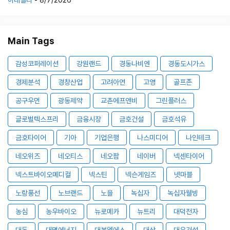
이데일리
- 8/7/2026
Main Tags
감성코퍼레이션
강원랜드
경동나비엔
경동도시가스
경제분석
경창산업
고려아연
고영
골프존
공구우먼
광동제약
교촌에프앤비
그린플러스
글로벌텍스프리
금융시장
금호건설
금호석유
금호타이어
기아
기업은행
나스미디어
나인테크
네오위즈
네오티스
네오팜
네이버
넥센타이어
넥스트바이오메디컬
넥스틴
넥슨게임즈
넷마블
노랑풍선
노브랜드
노을
녹십자
녹십자웰빙
농심
농우바이오
뉴로메카
뉴트리
대덕전자
대동
대명에너지
대봉엘에스
대상
대우건설