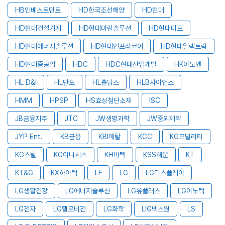
HB인베스트먼트
HD한국조선해양
HD현대
HD현대건설기계
HD현대마린솔루션
HD현대미포
HD현대에너지솔루션
HD현대인프라코어
HD현대일렉트릭
HD현대중공업
HDC
HDC현대산업개발
HK이노엔
HL D&I
HL만도
HL홀딩스
HLB사이언스
HMM
HPSP
HS효성첨단소재
ISC
JB금융지주
JTC
JW생명과학
JW중외제약
JYP Ent.
KB금융
KBI메탈
KCC
KG모빌리티
KG스틸
KG이니시스
KH바텍
KSS해운
KT
KT&G
KX하이텍
LF
LG
LG디스플레이
LG생활건강
LG에너지솔루션
LG유플러스
LG이노텍
LG전자
LG헬로비전
LG화학
LIG넥스원
LS