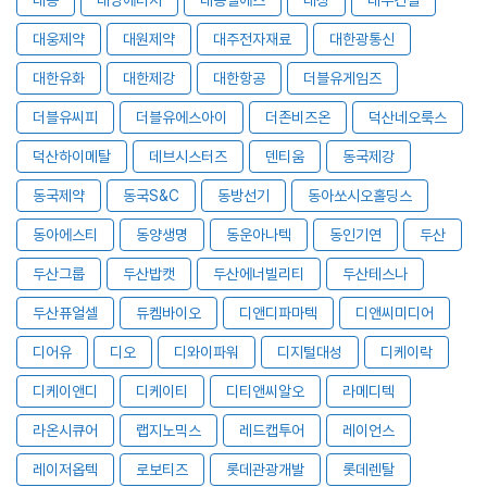
대웅제약
대원제약
대주전자재료
대한광통신
대한유화
대한제강
대한항공
더블유게임즈
더블유씨피
더블유에스아이
더존비즈온
덕산네오룩스
덕산하이메탈
데브시스터즈
덴티움
동국제강
동국제약
동국S&C
동방선기
동아쏘시오홀딩스
동아에스티
동양생명
동운아나텍
동인기연
두산
두산그룹
두산밥캣
두산에너빌리티
두산테스나
두산퓨얼셀
듀켐바이오
디앤디파마텍
디앤씨미디어
디어유
디오
디와이파워
디지털대성
디케이락
디케이앤디
디케이티
디티앤씨알오
라메디텍
라온시큐어
랩지노믹스
레드캡투어
레이언스
레이저옵텍
로보티즈
롯데관광개발
롯데렌탈