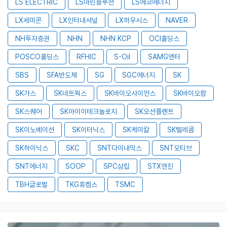
LS ELECTRIC
LS마린솔루션
LS에코에너지
LX세미콘
LX인터내셔널
LX하우시스
NAVER
NH투자증권
NHN
NHN KCP
OCI홀딩스
POSCO홀딩스
RFHIC
S-Oil
SAMG엔터
SBS
SFA반도체
SG
SGC에너지
SK
SK가스
SK네트웍스
SK바이오사이언스
SK바이오팜
SK스퀘어
SK아이이테크놀로지
SK오션플랜트
SK이노베이션
SK이터닉스
SK케미칼
SK텔레콤
SK하이닉스
SKC
SNT다이내믹스
SNT모티브
SNT에너지
SOOP
SPC삼립
STX엔진
TBH글로벌
TKG휴켐스
TSMC