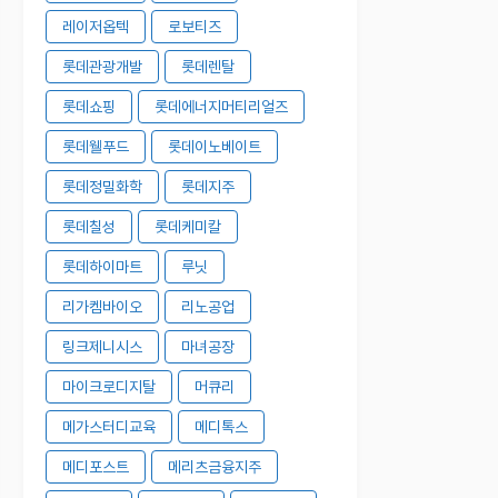
레이저옵텍
로보티즈
롯데관광개발
롯데렌탈
롯데쇼핑
롯데에너지머티리얼즈
롯데웰푸드
롯데이노베이트
롯데정밀화학
롯데지주
롯데칠성
롯데케미칼
롯데하이마트
루닛
리가켐바이오
리노공업
링크제니시스
마녀공장
마이크로디지탈
머큐리
메가스터디교육
메디톡스
메디포스트
메리츠금융지주