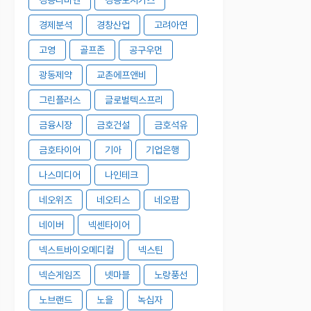
경제분석
경창산업
고려아연
고영
골프존
공구우먼
광동제약
교촌에프앤비
그린플러스
글로벌텍스프리
금융시장
금호건설
금호석유
금호타이어
기아
기업은행
나스미디어
나인테크
네오위즈
네오티스
네오팜
네이버
넥센타이어
넥스트바이오메디컬
넥스틴
넥슨게임즈
넷마블
노랑풍선
노브랜드
노을
녹십자