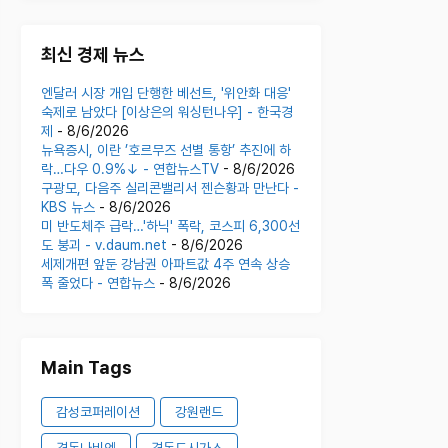
최신 경제 뉴스
엔달러 시장 개입 단행한 베선트, '위안화 대응'
숙제로 남았다 [이상은의 워싱턴나우] - 한국경
제
- 8/6/2026
뉴욕증시, 이란 ’호르무즈 선별 통항’ 추진에 하
락…다우 0.9%↓ - 연합뉴스TV
- 8/6/2026
구광모, 다음주 실리콘밸리서 젠슨황과 만난다 -
KBS 뉴스
- 8/6/2026
미 반도체주 급락…'하닉' 폭락, 코스피 6,300선
도 붕괴 - v.daum.net
- 8/6/2026
세제개편 앞둔 강남권 아파트값 4주 연속 상승
폭 줄었다 - 연합뉴스
- 8/6/2026
Main Tags
감성코퍼레이션
강원랜드
경동나비엔
경동도시가스