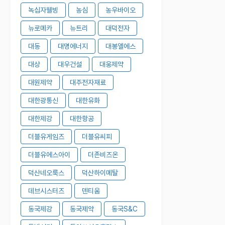
녹십자웰빙
농심
농우바이오
뉴로메카
뉴트리
대덕전자
대동
대명에너지
대봉엘에스
대상
대우건설
대웅제약
대원제약
대주전자재료
대한광통신
대한유화
대한제강
대한항공
더블유게임즈
더블유씨피
더블유에스아이
더존비즈온
덕산네오룩스
덕산하이메탈
데브시스터즈
덴티움
동국제강
동국제약
동국S&C