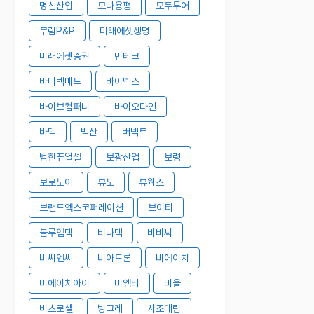
명신산업
모나용평
모두투어
무림P&P
미래에셋생명
미래에셋증권
민테크
바디텍메드
바이넥스
바이브컴퍼니
바이오다인
바텍
백산
버넥트
범한퓨얼셀
보광산업
보령
보로노이
뷰노
뷰웍스
브랜드엑스코퍼레이션
브이티
블루엠텍
비나텍
비비씨
비씨엔씨
비아트론
비에이치
비에이치아이
비엠티
비올
비츠로셀
빙그레
사조대림