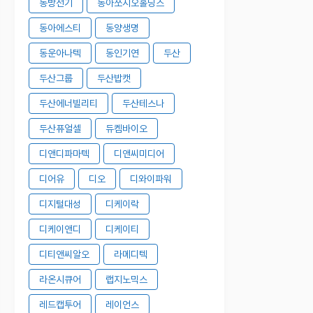
동방선기
동아쏘시오홀딩스
동아에스티
동양생명
동운아나텍
동인기연
두산
두산그룹
두산밥캣
두산에너빌리티
두산테스나
두산퓨얼셀
듀켐바이오
디앤디파마텍
디앤씨미디어
디어유
디오
디와이파워
디지털대성
디케이락
디케이앤디
디케이티
디티앤씨알오
라메디텍
라온시큐어
랩지노믹스
레드캡투어
레이언스