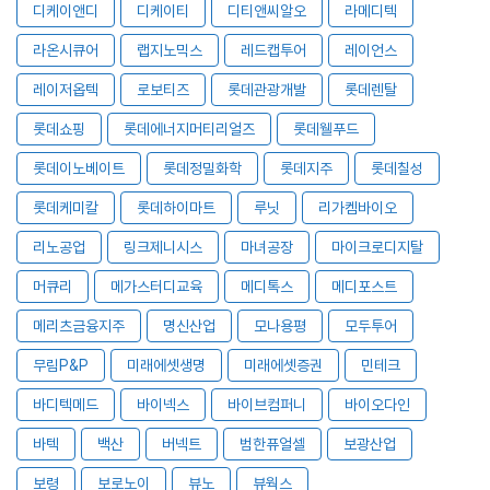
디케이앤디
디케이티
디티앤씨알오
라메디텍
라온시큐어
랩지노믹스
레드캡투어
레이언스
레이저옵텍
로보티즈
롯데관광개발
롯데렌탈
롯데쇼핑
롯데에너지머티리얼즈
롯데웰푸드
롯데이노베이트
롯데정밀화학
롯데지주
롯데칠성
롯데케미칼
롯데하이마트
루닛
리가켐바이오
리노공업
링크제니시스
마녀공장
마이크로디지탈
머큐리
메가스터디교육
메디톡스
메디포스트
메리츠금융지주
명신산업
모나용평
모두투어
무림P&P
미래에셋생명
미래에셋증권
민테크
바디텍메드
바이넥스
바이브컴퍼니
바이오다인
바텍
백산
버넥트
범한퓨얼셀
보광산업
보령
보로노이
뷰노
뷰웍스