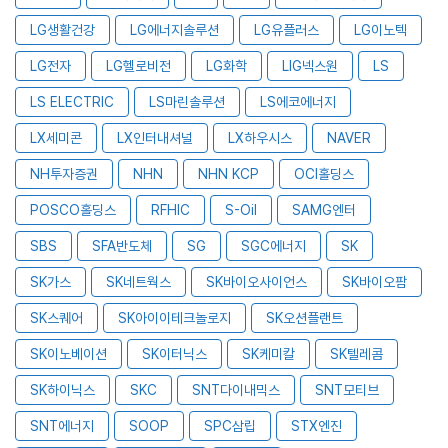
LG생활건강
LG에너지솔루션
LG유플러스
LG이노텍
LG전자
LG헬로비전
LG화학
LIG넥스원
LS
LS ELECTRIC
LS마린솔루션
LS에코에너지
LX세미콘
LX인터내셔널
LX하우시스
NAVER
NH투자증권
NHN
NHN KCP
OCI홀딩스
POSCO홀딩스
RFHIC
S-Oil
SAMG엔터
SBS
SFA반도체
SG
SGC에너지
SK
SK가스
SK네트웍스
SK바이오사이언스
SK바이오팜
SK스퀘어
SK아이이테크놀로지
SK오션플랜트
SK이노베이션
SK이터닉스
SK케미칼
SK텔레콤
SK하이닉스
SKC
SNT다이내믹스
SNT모티브
SNT에너지
SOOP
SPC삼립
STX엔진