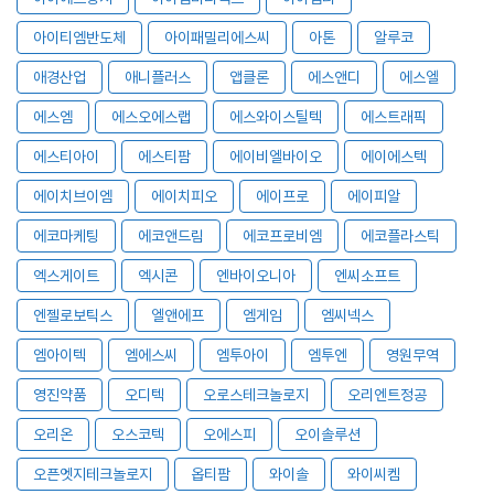
아이티엠반도체
아이패밀리에스씨
아톤
알루코
애경산업
애니플러스
앱클론
에스앤디
에스엘
에스엠
에스오에스랩
에스와이스틸텍
에스트래픽
에스티아이
에스티팜
에이비엘바이오
에이에스텍
에이치브이엠
에이치피오
에이프로
에이피알
에코마케팅
에코앤드림
에코프로비엠
에코플라스틱
엑스게이트
엑시콘
엔바이오니아
엔씨소프트
엔젤로보틱스
엘앤에프
엠게임
엠씨넥스
엠아이텍
엠에스씨
엠투아이
엠투엔
영원무역
영진약품
오디텍
오로스테크놀로지
오리엔트정공
오리온
오스코텍
오에스피
오이솔루션
오픈엣지테크놀로지
옵티팜
와이솔
와이씨켐