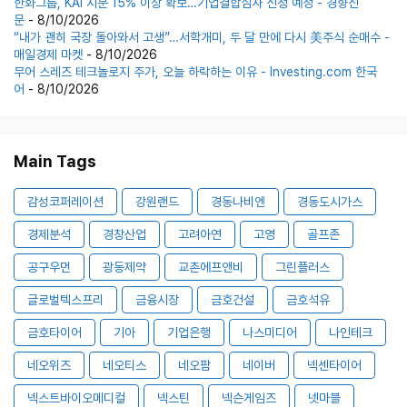
한화그룹, KAI 지분 15% 이상 확보…기업결합심사 신청 예정 - 경향신
문
- 8/10/2026
“내가 괜히 국장 돌아와서 고생”…서학개미, 두 달 만에 다시 美주식 순매수 -
매일경제 마켓
- 8/10/2026
무어 스레즈 테크놀로지 주가, 오늘 하락하는 이유 - Investing.com 한국
어
- 8/10/2026
Main Tags
감성코퍼레이션
강원랜드
경동나비엔
경동도시가스
경제분석
경창산업
고려아연
고영
골프존
공구우먼
광동제약
교촌에프앤비
그린플러스
글로벌텍스프리
금융시장
금호건설
금호석유
금호타이어
기아
기업은행
나스미디어
나인테크
네오위즈
네오티스
네오팜
네이버
넥센타이어
넥스트바이오메디컬
넥스틴
넥슨게임즈
넷마블