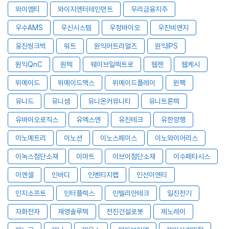
와이엠티
와이지엔터테인먼트
우리금융지주
우수AMS
우신시스템
우정바이오
우진비앤지
웅진씽크빅
워트
원익머트리얼즈
원익IPS
원익QnC
원텍
웨이브일렉트로
웹젠
웹케시
위메이드
위메이드맥스
위메이드플레이
윈팩
유니드
유니셈
유니온커뮤니티
유니트론텍
유바이오로직스
유엑스엔
유진테크
유한양행
이노메트리
이노션
이노스페이스
이노와이어리스
이녹스첨단소재
이마트
이브이첨단소재
이수페타시스
이엔셀
인바디
인벤티지랩
인선이엔티
인지소프트
인터플렉스
인텔리안테크
일진전기
자화전자
재영솔루텍
전진건설로봇
제노레이