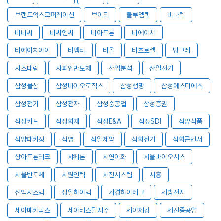
브랜드엑스코퍼레이션
브이티
블루엠텍
비나텍
비비씨
비씨엔씨
비아트론
비에이치
비에이치아이
비엠티
비올
비츠로셀
빙그레
사조대림
사피엔반도체
산업분석
산일전기
삼성물산
삼성바이오로직스
삼성생명
삼성에스디에스
삼성전기
삼성전자
삼성중공업
삼성증권
삼성카드
삼성화재
삼성E&A
삼성SDI
삼양식품
삼양패키징
삼영
삼일제약
삼화전기
삼화콘덴서
상아프론테크
샤페론
서연이화
서울바이오시스
서울반도체
서원인텍
서진시스템
서흥
선익시스템
성일하이텍
세경하이테크
세방전지
세아메카닉스
세아베스틸지주
세아제강
세진중공업