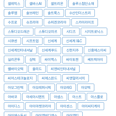
셀레믹스
셀바스AI
셀트리온
솔루스첨단소재
솔루엠
솔브레인
솔트룩스
수산인더스트리
수프로
슈프리마
슈피겐코리아
스카이라이프
스튜디오드래곤
스튜디오미르
시디즈
시지트로닉스
시큐센
시프트업
신세계
신세계 I&C
신세계인터내셔날
신세계푸드
신한지주
신흥에스이씨
실리콘투
심텍
싸이맥스
싸이토젠
쎄트렉아이
쎌바이오텍
쏠리드
씨앤씨인터내셔널
씨어스테크놀로지
씨에스윈드
씨엔알리서치
아모그린텍
아모레퍼시픽
아모레G
아모텍
아바코
아세아시멘트
아셈스
아스트
아스플로
아이디스
아이마켓코리아
아이센스
아이씨티케이
아이에스동서
아이엠비디엑스
아이엠티