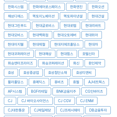
한화시스템
한화에어로스페이스
한화엔진
한화오션
해성디에스
헥토이노베이션
헥토파이낸셜
현대건설
현대그린푸드
현대글로비스
현대로템
현대리바트
현대모비스
현대백화점
현대오토에버
현대위아
현대이지웰
현대제철
현대지에프홀딩스
현대차
현대코퍼레이션
현대해상
현대힘스
호텔신라
화승엔터프라이즈
화승코퍼레이션
화신
환인제약
효성
효성중공업
효성첨단소재
효성티앤씨
휠라홀딩스
휴메딕스
휴비츠
휴젤
AJ네트웍스
AP시스템
BGF리테일
BNK금융지주
CG인바이츠
CJ
CJ 바이오사이언스
CJ CGV
CJ ENM
CJ대한통운
CJ제일제당
CJ프레시웨이
DB금융투자