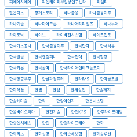
피에이치에이
피엔케이피부임상연구센타
피엠티
필옵틱스
핑거스토리
하나금융
하나금융지주
하나기술
하나마이크론
하나머티리얼즈
하나투어
하이로닉
하이브
하이비젼시스템
하이트진로
한국가스공사
한국금융지주
한국단자
한국석유
한국알콜
한국앤컴퍼니
한국전력
한국철강
한국카본
한국콜마
한국타이어앤테크놀로지
한국항공우주
한글과컴퓨터
한라IMS
한미글로벌
한미약품
한샘
한섬
한세실업
한솔제지
한솔케미칼
한싹
한양이엔지
한온시스템
한올바이오파마
한전기술
한전KPS
한주라이트메탈
한중엔시에스
한진
한컴라이프케어
한화
한화리츠
한화생명
한화손해보험
한화솔루션