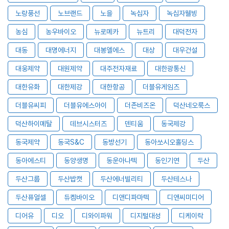
노랑풍선
노브랜드
노을
녹십자
녹십자웰빙
농심
농우바이오
뉴로메카
뉴트리
대덕전자
대동
대명에너지
대봉엘에스
대상
대우건설
대웅제약
대원제약
대주전자재료
대한광통신
대한유화
대한제강
대한항공
더블유게임즈
더블유씨피
더블유에스아이
더존비즈온
덕산네오룩스
덕산하이메탈
데브시스터즈
덴티움
동국제강
동국제약
동국S&C
동방선기
동아쏘시오홀딩스
동아에스티
동양생명
동운아나텍
동인기연
두산
두산그룹
두산밥캣
두산에너빌리티
두산테스나
두산퓨얼셀
듀켐바이오
디앤디파마텍
디앤씨미디어
디어유
디오
디와이파워
디지털대성
디케이락