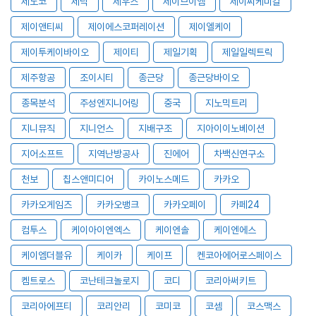
제노코
제닉
제우스
제이브이엠
제이씨케미칼
제이앤티씨
제이에스코퍼레이션
제이엘케이
제이투케이바이오
제이티
제일기획
제일일렉트릭
제주항공
조이시티
종근당
종근당바이오
종목분석
주성엔지니어링
중국
지노믹트리
지니뮤직
지니언스
지배구조
지아이이노베이션
지어소프트
지역난방공사
진에어
차백신연구소
천보
칩스앤미디어
카이노스메드
카카오
카카오게임즈
카카오뱅크
카카오페이
카페24
컴투스
케이아이엔엑스
케이엔솔
케이엔에스
케이엠더블유
케이카
케이프
켄코아에어로스페이스
켐트로스
코난테크놀로지
코디
코리아써키트
코리아에프티
코리안리
코미코
코셈
코스맥스