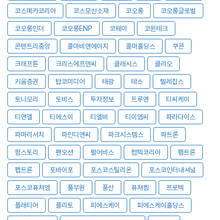
코스메카코리아
코스모신소재
코오롱
코오롱글로벌
코오롱인더
코오롱ENP
코웨이
코윈테크
콘텐트리중앙
콜마비앤에이치
콜마홀딩스
쿠콘
크래프톤
크리스에프앤씨
클래시스
클리오
키움증권
탑코미디어
태광
테스
텔레칩스
토니모리
토비스
투자정보
트루엔
티씨케이
티앤엘
티에스이
티엘비
티이엠씨
파라다이스
파마리서치
파인디앤씨
파크시스템스
파트론
팜스토리
팬오션
펄어비스
펌텍코리아
펨트론
펩트론
포바이포
포스코스틸리온
포스코인터내셔널
포스코퓨처엠
풀무원
풍산
퓨쳐켐
프로텍
플래티어
플리토
피에스케이
피에스케이홀딩스