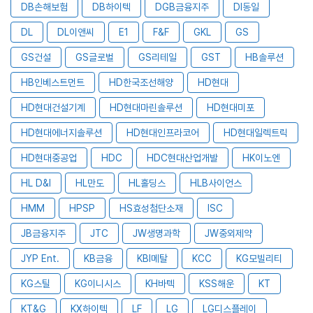
DB손해보험
DB하이텍
DGB금융지주
DI동일
DL
DL이앤씨
E1
F&F
GKL
GS
GS건설
GS글로벌
GS리테일
GST
HB솔루션
HB인베스트먼트
HD한국조선해양
HD현대
HD현대건설기계
HD현대마린솔루션
HD현대미포
HD현대에너지솔루션
HD현대인프라코어
HD현대일렉트릭
HD현대중공업
HDC
HDC현대산업개발
HK이노엔
HL D&I
HL만도
HL홀딩스
HLB사이언스
HMM
HPSP
HS효성첨단소재
ISC
JB금융지주
JTC
JW생명과학
JW중외제약
JYP Ent.
KB금융
KBI메탈
KCC
KG모빌리티
KG스틸
KG이니시스
KH바텍
KSS해운
KT
KT&G
KX하이텍
LF
LG
LG디스플레이