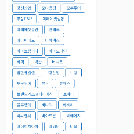
명신산업
모나용평
모두투어
무림P&P
미래에셋생명
미래에셋증권
민테크
바디텍메드
바이넥스
바이브컴퍼니
바이오다인
바텍
백산
버넥트
범한퓨얼셀
보광산업
보령
보로노이
뷰노
뷰웍스
브랜드엑스코퍼레이션
브이티
블루엠텍
비나텍
비비씨
비씨엔씨
비아트론
비에이치
비에이치아이
비엠티
비올