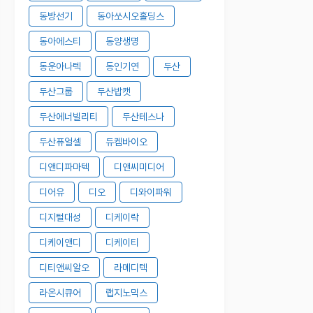
동방선기
동아쏘시오홀딩스
동아에스티
동양생명
동운아나텍
동인기연
두산
두산그룹
두산밥캣
두산에너빌리티
두산테스나
두산퓨얼셀
듀켐바이오
디앤디파마텍
디앤씨미디어
디어유
디오
디와이파워
디지털대성
디케이락
디케이앤디
디케이티
디티앤씨알오
라메디텍
라온시큐어
랩지노믹스