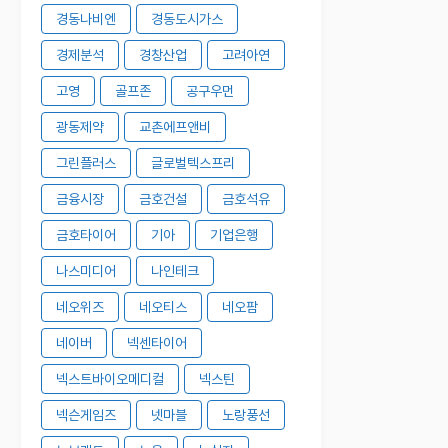
경동나비엔
경동도시가스
경제분석
경창산업
고려아연
고영
골프존
공구우먼
광동제약
교촌에프앤비
그린플러스
글로벌텍스프리
금융시장
금호건설
금호석유
금호타이어
기아
기업은행
나스미디어
나인테크
네오위즈
네오티스
네오팜
네이버
넥센타이어
넥스트바이오메디컬
넥스틴
넥슨게임즈
넷마블
노랑풍선