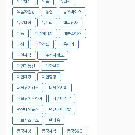
노브랜드
노을
녹십자
녹십자웰빙
농심
농우바이오
뉴로메카
뉴트리
대덕전자
대동
대명에너지
대봉엘에스
대상
대우건설
대웅제약
대원제약
대주전자재료
대한광통신
대한유화
대한제강
대한항공
더블유게임즈
더블유씨피
더블유에스아이
더존비즈온
덕산네오룩스
덕산하이메탈
데브시스터즈
덴티움
동국제강
동국제약
동국S&C