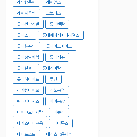
레드캡투어
레이언스
레이저옵텍
로보티즈
롯데관광개발
롯데렌탈
롯데쇼핑
롯데에너지머티리얼즈
롯데웰푸드
롯데이노베이트
롯데정밀화학
롯데지주
롯데칠성
롯데케미칼
롯데하이마트
루닛
리가켐바이오
리노공업
링크제니시스
마녀공장
마이크로디지탈
머큐리
메가스터디교육
메디톡스
메디포스트
메리츠금융지주