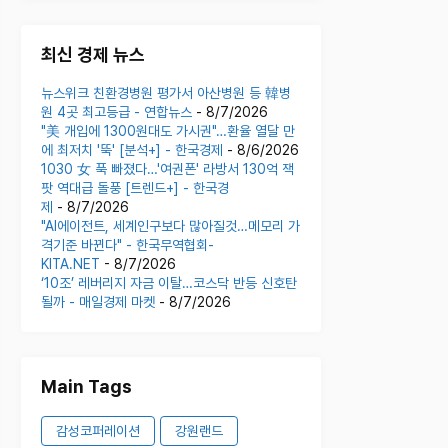
최신 경제 뉴스
뉴스위크 친환경병원 평가서 아산병원 등 韓병
원 4곳 최고등급 - 연합뉴스
- 8/7/2026
"美 개입에 1300원대도 가시권"…환율 열달 만
에 최저치 '뚝' [분석+] - 한국경제
- 8/6/2026
1030 女 푹 빠졌다…'여권폰' 라방서 130억 잭
팟 역대급 돌풍 [트렌드+] - 한국경
제
- 8/7/2026
"AI에이전트, 세계인구보다 많아질것…메모리 가
격기준 바뀐다" - 한국무역협회-
KITA.NET
- 8/7/2026
‘10조’ 레버리지 자금 이탈…코스닥 반등 신호탄
될까 - 매일경제 마켓
- 8/7/2026
Main Tags
감성코퍼레이션
강원랜드