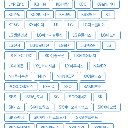
JYP Ent.
KB금융
KBI메탈
KCC
KG모빌리티
KG스틸
KG이니시스
KH바텍
KSS해운
KT
KT&G
KX하이텍
LF
LG
LG디스플레이
LG생활건강
LG에너지솔루션
LG유플러스
LG이노텍
LG전자
LG헬로비전
LG화학
LIG넥스원
LS
LS ELECTRIC
LS마린솔루션
LS에코에너지
LX세미콘
LX인터내셔널
LX하우시스
NAVER
NH투자증권
NHN
NHN KCP
OCI홀딩스
POSCO홀딩스
RFHIC
S-Oil
SAMG엔터
SBS
SFA반도체
SG
SGC에너지
SK
SK가스
SK네트웍스
SK바이오사이언스
SK바이오팜
SK스퀘어
SK아이이테크놀로지
SK오션플랜트
SK이노베이션
SK이터닉스
SK케미칼
SK텔레콤