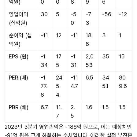
억원)
0
0
8
9
6
영업이익
30
5
-5
-7
-56
-12
(십억원)
0
3
순이익 (십
-11
12
-11
18
3
1
억원)
8
EPS (원)
-1
17
-1
2,0
35
15
34
5
31
53
PER (배)
-1
24
-11
6.5
34
80
77.
5.
4.7
5.1
9.6
8
4
PBR (배)
6.7
11.
2.
1.6
1.5
1.5
7
5
2023년 3분기 영업손익은 -186억 원으로, 이는 예상치인
-91억 원을 크게 하회하는 수치입니다. 이러한 실적 부진은