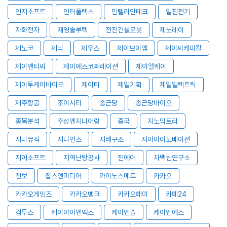
인지소프트
인터플렉스
인텔리안테크
일진전기
자화전자
재영솔루텍
전진건설로봇
제노레이
제노코
제닉
제우스
제이브이엠
제이씨케미칼
제이앤티씨
제이에스코퍼레이션
제이엘케이
제이투케이바이오
제이티
제일기획
제일일렉트릭
제주항공
조이시티
종근당
종근당바이오
종목분석
주성엔지니어링
중국
지노믹트리
지니뮤직
지니언스
지배구조
지아이이노베이션
지어소프트
지역난방공사
진에어
차백신연구소
천보
칩스앤미디어
카이노스메드
카카오
카카오게임즈
카카오뱅크
카카오페이
카페24
컴투스
케이아이엔엑스
케이엔솔
케이엔에스