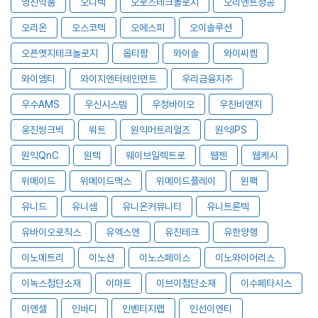
영진약품
오디텍
오로스테크놀로지
오리엔트정공
오리온
오스코텍
오에스피
오이솔루션
오픈엣지테크놀로지
옵티팜
와이솔
와이씨켐
와이엠티
와이지엔터테인먼트
우리금융지주
우수AMS
우신시스템
우정바이오
우진비앤지
웅진씽크빅
워트
원익머트리얼즈
원익IPS
원익QnC
원텍
웨이브일렉트로
웹젠
웹케시
위메이드
위메이드맥스
위메이드플레이
윈팩
유니드
유니셈
유니온커뮤니티
유니트론텍
유바이오로직스
유엑스엔
유진테크
유한양행
이노메트리
이노션
이노스페이스
이노와이어리스
이녹스첨단소재
이마트
이브이첨단소재
이수페타시스
이엔셀
인바디
인벤티지랩
인선이엔티