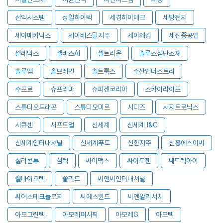
선익시스템
성일하이텍
세경하이테크
세방전지
세아메카닉스
세아베스틸지주
세아제강
세진중공업
셀레믹스
셀바스AI
셀트리온
솔루스첨단소재
솔루엠
솔브레인
솔트룩스
수산인더스트리
수프로
슈프리마
슈피겐코리아
스카이라이프
스튜디오드래곤
스튜디오미르
시디즈
시지트로닉스
시큐센
시프트업
신세계
신세계 I&C
신세계인터내셔날
신세계푸드
신한지주
신흥에스이씨
실리콘투
심텍
싸이맥스
싸이토젠
쎄트렉아이
쎌바이오텍
쏠리드
씨앤씨인터내셔널
씨어스테크놀로지
씨에스윈드
씨엔알리서치
아모그린텍
아모레퍼시픽
아모레G
아모텍