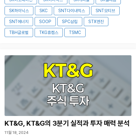
SK하이닉스
SKC
SNT다이내믹스
SNT모티브
SNT에너지
SOOP
SPC삼립
STX엔진
TBH글로벌
TKG휴켐스
TSMC
KT&G, KT&G의 3분기 실적과 투자 매력 분석
11월 18, 2024