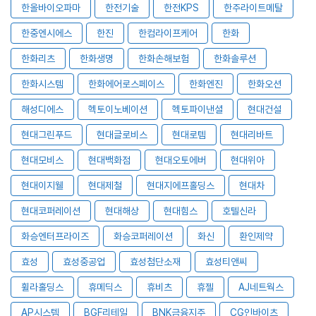
한올바이오파마
한전기술
한전KPS
한주라이트메탈
한중엔시에스
한진
한컴라이프케어
한화
한화리츠
한화생명
한화손해보험
한화솔루션
한화시스템
한화에어로스페이스
한화엔진
한화오션
해성디에스
헥토이노베이션
헥토파이낸셜
현대건설
현대그린푸드
현대글로비스
현대로템
현대리바트
현대모비스
현대백화점
현대오토에버
현대위아
현대이지웰
현대제철
현대지에프홀딩스
현대차
현대코퍼레이션
현대해상
현대힘스
호텔신라
화승엔터프라이즈
화승코퍼레이션
화신
환인제약
효성
효성중공업
효성첨단소재
효성티앤씨
휠라홀딩스
휴메딕스
휴비츠
휴젤
AJ네트웍스
AP시스템
BGF리테일
BNK금융지주
CG인바이츠