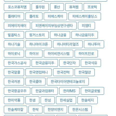
포스코퓨처엠
풀무원
풍산
퓨쳐켐
프로텍
플래티어
플리토
피에스케이
피에스케이홀딩스
피에이치에이
피엔케이피부임상연구센타
피엠티
필옵틱스
핑거스토리
하나금융
하나금융지주
하나기술
하나마이크론
하나머티리얼즈
하나투어
하이로닉
하이브
하이비젼시스템
하이트진로
한국가스공사
한국금융지주
한국단자
한국석유
한국알콜
한국앤컴퍼니
한국전력
한국철강
한국카본
한국콜마
한국타이어앤테크놀로지
한국항공우주
한글과컴퓨터
한라IMS
한미글로벌
한미약품
한샘
한섬
한세실업
한솔제지
한솔케미칼
한싹
한양이엔지
한온시스템