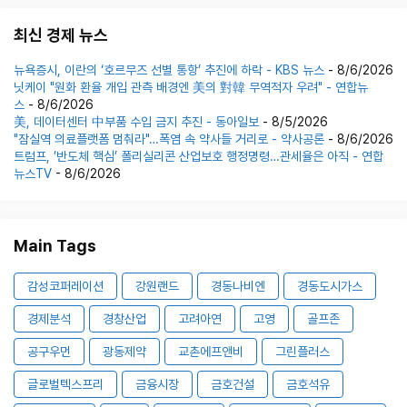
최신 경제 뉴스
뉴욕증시, 이란의 ‘호르무즈 선별 통항’ 추진에 하락 - KBS 뉴스
- 8/6/2026
닛케이 "원화 환율 개입 관측 배경엔 美의 對韓 무역적자 우려" - 연합뉴
스
- 8/6/2026
美, 데이터센터 中부품 수입 금지 추진 - 동아일보
- 8/5/2026
"잠실역 의료플랫폼 멈춰라"…폭염 속 약사들 거리로 - 약사공론
- 8/6/2026
트럼프, ’반도체 핵심’ 폴리실리콘 산업보호 행정명령…관세율은 아직 - 연합
뉴스TV
- 8/6/2026
Main Tags
감성코퍼레이션
강원랜드
경동나비엔
경동도시가스
경제분석
경창산업
고려아연
고영
골프존
공구우먼
광동제약
교촌에프앤비
그린플러스
글로벌텍스프리
금융시장
금호건설
금호석유