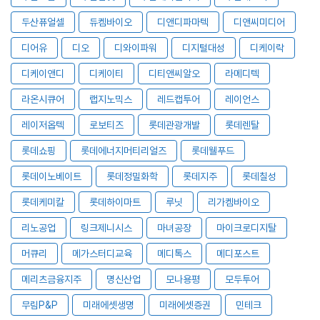
두산퓨얼셀
듀켐바이오
디앤디파마텍
디앤씨미디어
디어유
디오
디와이파워
디지털대성
디케이락
디케이앤디
디케이티
디티앤씨알오
라메디텍
라온시큐어
랩지노믹스
레드캡투어
레이언스
레이저옵텍
로보티즈
롯데관광개발
롯데렌탈
롯데쇼핑
롯데에너지머티리얼즈
롯데웰푸드
롯데이노베이트
롯데정밀화학
롯데지주
롯데칠성
롯데케미칼
롯데하이마트
루닛
리가켐바이오
리노공업
링크제니시스
마녀공장
마이크로디지탈
머큐리
메가스터디교육
메디톡스
메디포스트
메리츠금융지주
명신산업
모나용평
모두투어
무림P&P
미래에셋생명
미래에셋증권
민테크