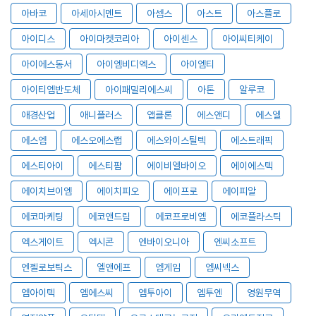
아바코
아세아시멘트
아셈스
아스트
아스플로
아이디스
아이마켓코리아
아이센스
아이씨티케이
아이에스동서
아이엠비디엑스
아이엠티
아이티엠반도체
아이패밀리에스씨
아톤
알루코
애경산업
애니플러스
앱클론
에스앤디
에스엘
에스엠
에스오에스랩
에스와이스틸텍
에스트래픽
에스티아이
에스티팜
에이비엘바이오
에이에스텍
에이치브이엠
에이치피오
에이프로
에이피알
에코마케팅
에코앤드림
에코프로비엠
에코플라스틱
엑스게이트
엑시콘
엔바이오니아
엔씨소프트
엔젤로보틱스
엘앤에프
엠게임
엠씨넥스
엠아이텍
엠에스씨
엠투아이
엠투엔
영원무역