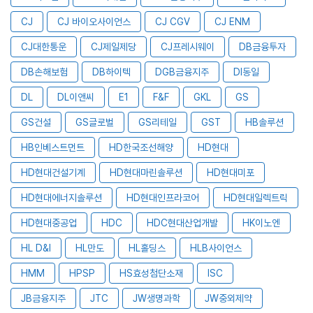
CJ
CJ 바이오사이언스
CJ CGV
CJ ENM
CJ대한통운
CJ제일제당
CJ프레시웨이
DB금융투자
DB손해보험
DB하이텍
DGB금융지주
DI동일
DL
DL이앤씨
E1
F&F
GKL
GS
GS건설
GS글로벌
GS리테일
GST
HB솔루션
HB인베스트먼트
HD한국조선해양
HD현대
HD현대건설기계
HD현대마린솔루션
HD현대미포
HD현대에너지솔루션
HD현대인프라코어
HD현대일렉트릭
HD현대중공업
HDC
HDC현대산업개발
HK이노엔
HL D&I
HL만도
HL홀딩스
HLB사이언스
HMM
HPSP
HS효성첨단소재
ISC
JB금융지주
JTC
JW생명과학
JW중외제약