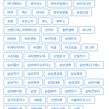
바디텍메드
바이넥스
바이브컴퍼니
바이오다인
바텍
백산
버넥트
범한퓨얼셀
보광산업
보령
보로노이
뷰노
뷰웍스
브랜드엑스코퍼레이션
브이티
블루엠텍
비나텍
비비씨
비씨엔씨
비아트론
비에이치
비에이치아이
비엠티
비올
비츠로셀
빙그레
사조대림
사피엔반도체
산업분석
산일전기
삼성물산
삼성바이오로직스
삼성생명
삼성에스디에스
삼성전기
삼성전자
삼성중공업
삼성증권
삼성카드
삼성화재
삼성E&A
삼성SDI
삼양식품
삼양패키징
삼영
삼일제약
삼화전기
삼화콘덴서
상아프론테크
샤페론
서연이화
서울바이오시스
서울반도체
서원인텍
서진시스템
서흥