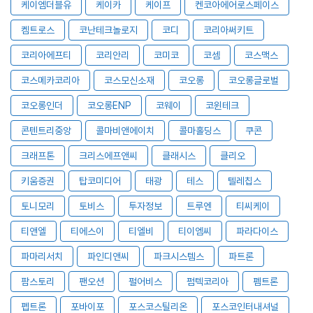
케이엠더블유
케이카
케이프
켄코아에어로스페이스
켐트로스
코난테크놀로지
코디
코리아써키트
코리아에프티
코리안리
코미코
코셈
코스맥스
코스메카코리아
코스모신소재
코오롱
코오롱글로벌
코오롱인더
코오롱ENP
코웨이
코윈테크
콘텐트리중앙
콜마비앤에이치
콜마홀딩스
쿠콘
크래프톤
크리스에프앤씨
클래시스
클리오
키움증권
탑코미디어
태광
테스
텔레칩스
토니모리
토비스
투자정보
트루엔
티씨케이
티앤엘
티에스이
티엘비
티이엠씨
파라다이스
파마리서치
파인디앤씨
파크시스템스
파트론
팜스토리
팬오션
펄어비스
펌텍코리아
펨트론
펩트론
포바이포
포스코스틸리온
포스코인터내셔널