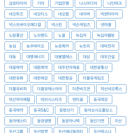
금호타이어
기아
기업은행
나스미디어
나인테크
네오위즈
네오티스
네오팜
네이버
넥센타이어
넥스트바이오메디컬
넥스틴
넥슨게임즈
넷마블
노랑풍선
노브랜드
노을
녹십자
녹십자웰빙
농심
농우바이오
뉴로메카
뉴트리
대덕전자
대동
대명에너지
대봉엘에스
대상
대우건설
대웅제약
대원제약
대주전자재료
대한광통신
대한유화
대한제강
대한항공
더블유게임즈
더블유씨피
더블유에스아이
더존비즈온
덕산네오룩스
덕산하이메탈
데브시스터즈
덴티움
동국제강
동국제약
동국S&C
동방선기
동아쏘시오홀딩스
동아에스티
동양생명
동운아나텍
동인기연
두산
두산그룹
두산밥캣
두산에너빌리티
두산테스나