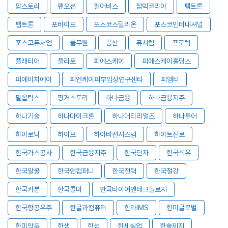
팜스토리
팬오션
펄어비스
펌텍코리아
펨트론
펩트론
포바이포
포스코스틸리온
포스코인터내셔널
포스코퓨처엠
풀무원
풍산
퓨쳐켐
프로텍
플래티어
플리토
피에스케이
피에스케이홀딩스
피에이치에이
피엔케이피부임상연구센타
피엠티
필옵틱스
핑거스토리
하나금융
하나금융지주
하나기술
하나마이크론
하나머티리얼즈
하나투어
하이로닉
하이브
하이비젼시스템
하이트진로
한국가스공사
한국금융지주
한국단자
한국석유
한국알콜
한국앤컴퍼니
한국전력
한국철강
한국카본
한국콜마
한국타이어앤테크놀로지
한국항공우주
한글과컴퓨터
한라IMS
한미글로벌
한미약품
한샘
한섬
한세실업
한솔제지