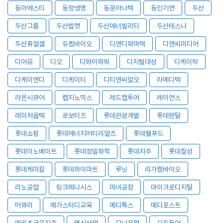
동아에스티
동양생명
동운아나텍
동인기연
두산
두산그룹
두산밥캣
두산에너빌리티
두산테스나
두산퓨얼셀
듀켐바이오
디앤디파마텍
디앤씨미디어
디어유
디오
디와이파워
디지털대성
디케이락
디케이앤디
디케이티
디티앤씨알오
라메디텍
라온시큐어
랩지노믹스
레드캡투어
레이언스
레이저옵텍
로보티즈
롯데관광개발
롯데렌탈
롯데쇼핑
롯데에너지머티리얼즈
롯데웰푸드
롯데이노베이트
롯데정밀화학
롯데지주
롯데칠성
롯데케미칼
롯데하이마트
루닛
리가켐바이오
리노공업
링크제니시스
마녀공장
마이크로디지탈
머큐리
메가스터디교육
메디톡스
메디포스트
메리츠금융지주
명신산업
모나용평
모두투어