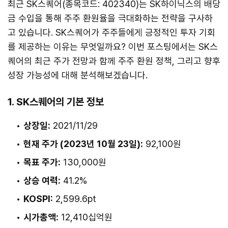
최근 SK스퀘어(종목코드: 402340)는 SK하이닉스의 배당
금 수입을 통해 주주 환원율을 극대화하는 전략을 구사하
고 있습니다. SK스퀘어가 주주들에게 긍정적인 투자 기회
를 제공하는 이유는 무엇일까요? 이번 포스팅에서는 SK스
퀘어의 최근 주가 전망과 함께 주주 환원 정책, 그리고 향후
성장 가능성에 대해 분석해보겠습니다.
1. SK스퀘어의 기본 정보
상장일:
2021/11/29
현재 주가 (2023년 10월 23일):
92,100원
목표 주가:
130,000원
상승 여력:
41.2%
KOSPI:
2,599.6pt
시가총액:
12,410십억원