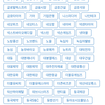
글로벌텍스프리
금융시장
금호건설
금호석유
금호타이어
기아
기업은행
나스미디어
나인테크
네오위즈
네오티스
네오팜
네이버
넥센타이어
넥스트바이오메디컬
넥스틴
넥슨게임즈
넷마블
노랑풍선
노브랜드
노을
녹십자
녹십자웰빙
농심
농우바이오
뉴로메카
뉴트리
대덕전자
대동
대명에너지
대봉엘에스
대상
대우건설
대웅제약
대원제약
대주전자재료
대한광통신
대한유화
대한제강
대한항공
더블유게임즈
더블유씨피
더블유에스아이
더존비즈온
덕산네오룩스
덕산하이메탈
데브시스터즈
덴티움
동국제강
동국제약
동국S&C
동방선기
동아쏘시오홀딩스