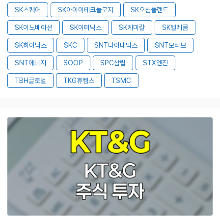
SK스퀘어
SK아이이테크놀로지
SK오션플랜트
SK이노베이션
SK이터닉스
SK케미칼
SK텔레콤
SK하이닉스
SKC
SNT다이내믹스
SNT모티브
SNT에너지
SOOP
SPC삼립
STX엔진
TBH글로벌
TKG휴켐스
TSMC