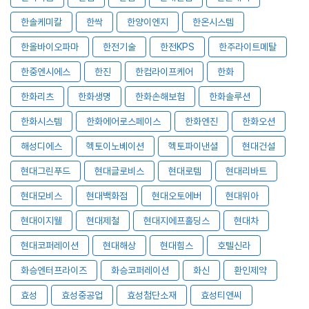
한솔케미칼
한싹
한양이엔지
한온시스템
한올바이오파마
한전기술
한전KPS
한주라이트메탈
한중엔시에스
한진
한컴라이프케어
한화
한화리츠
한화생명
한화손해보험
한화솔루션
한화시스템
한화에어로스페이스
한화엔진
한화오션
해성디에스
헥토이노베이션
헥토파이낸셜
현대건설
현대그린푸드
현대글로비스
현대로템
현대리바트
현대모비스
현대백화점
현대오토에버
현대위아
현대이지웰
현대제철
현대지에프홀딩스
현대차
현대코퍼레이션
현대해상
현대힘스
호텔신라
화승엔터프라이즈
화승코퍼레이션
화신
환인제약
효성
효성중공업
효성첨단소재
효성티앤씨