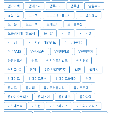
엠아이텍
엠에스씨
엠투아이
엠투엔
영원무역
영진약품
오디텍
오로스테크놀로지
오리엔트정공
오리온
오스코텍
오에스피
오이솔루션
오픈엣지테크놀로지
옵티팜
와이솔
와이씨켐
와이엠티
와이지엔터테인먼트
우리금융지주
우수AMS
우신시스템
우정바이오
우진비앤지
웅진씽크빅
워트
원익머트리얼즈
원익IPS
원익QnC
원텍
웨이브일렉트로
웹젠
웹케시
위메이드
위메이드맥스
위메이드플레이
윈팩
유니드
유니셈
유니온커뮤니티
유니트론텍
유바이오로직스
유엑스엔
유진테크
유한양행
이노메트리
이노션
이노스페이스
이노와이어리스