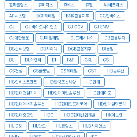
휠라홀딩스
휴메딕스
휴비츠
휴젤
AJ네트웍스
AP시스템
BGF리테일
BNK금융지주
CG인바이츠
CJ
CJ 바이오사이언스
CJ CGV
CJ ENM
CJ대한통운
CJ제일제당
CJ프레시웨이
DB금융투자
DB손해보험
DB하이텍
DGB금융지주
DI동일
DL
DL이앤씨
E1
F&F
GKL
GS
GS건설
GS글로벌
GS리테일
GST
HB솔루션
HB인베스트먼트
HD한국조선해양
HD현대
HD현대건설기계
HD현대마린솔루션
HD현대미포
HD현대에너지솔루션
HD현대인프라코어
HD현대일렉트릭
HD현대중공업
HDC
HDC현대산업개발
HK이노엔
HL D&I
HL만도
HL홀딩스
HLB사이언스
HMM
HPSP
HS효성첨단소재
ISC