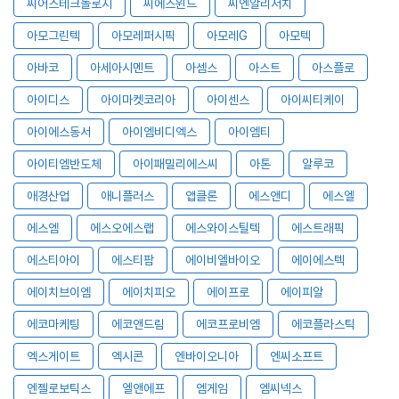
씨어스테크놀로지
씨에스윈드
씨엔알리서치
아모그린텍
아모레퍼시픽
아모레G
아모텍
아바코
아세아시멘트
아셈스
아스트
아스플로
아이디스
아이마켓코리아
아이센스
아이씨티케이
아이에스동서
아이엠비디엑스
아이엠티
아이티엠반도체
아이패밀리에스씨
아톤
알루코
애경산업
애니플러스
앱클론
에스앤디
에스엘
에스엠
에스오에스랩
에스와이스틸텍
에스트래픽
에스티아이
에스티팜
에이비엘바이오
에이에스텍
에이치브이엠
에이치피오
에이프로
에이피알
에코마케팅
에코앤드림
에코프로비엠
에코플라스틱
엑스게이트
엑시콘
엔바이오니아
엔씨소프트
엔젤로보틱스
엘앤에프
엠게임
엠씨넥스