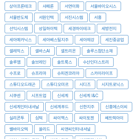
상아프론테크
샤페론
서연이화
서울바이오시스
서울반도체
서원인텍
서진시스템
서흥
선익시스템
성일하이텍
세경하이테크
세방전지
세아메카닉스
세아베스틸지주
세아제강
세진중공업
셀레믹스
셀바스AI
셀트리온
솔루스첨단소재
솔루엠
솔브레인
솔트룩스
수산인더스트리
수프로
슈프리마
슈피겐코리아
스카이라이프
스튜디오드래곤
스튜디오미르
시디즈
시지트로닉스
시큐센
시프트업
신세계
신세계 I&C
신세계인터내셔날
신세계푸드
신한지주
신흥에스이씨
실리콘투
심텍
싸이맥스
싸이토젠
쎄트렉아이
쎌바이오텍
쏠리드
씨앤씨인터내셔널