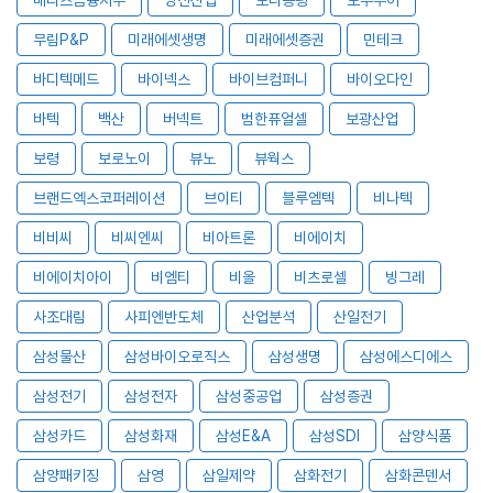
무림P&P
미래에셋생명
미래에셋증권
민테크
바디텍메드
바이넥스
바이브컴퍼니
바이오다인
바텍
백산
버넥트
범한퓨얼셀
보광산업
보령
보로노이
뷰노
뷰웍스
브랜드엑스코퍼레이션
브이티
블루엠텍
비나텍
비비씨
비씨엔씨
비아트론
비에이치
비에이치아이
비엠티
비올
비츠로셀
빙그레
사조대림
사피엔반도체
산업분석
산일전기
삼성물산
삼성바이오로직스
삼성생명
삼성에스디에스
삼성전기
삼성전자
삼성중공업
삼성증권
삼성카드
삼성화재
삼성E&A
삼성SDI
삼양식품
삼양패키징
삼영
삼일제약
삼화전기
삼화콘덴서