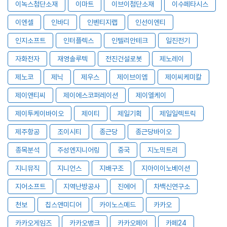
이녹스첨단소재
이마트
이브이첨단소재
이수페타시스
이엔셀
인바디
인벤티지랩
인선이엔티
인지소프트
인터플렉스
인텔리안테크
일진전기
자화전자
재영솔루텍
전진건설로봇
제노레이
제노코
제닉
제우스
제이브이엠
제이씨케미칼
제이앤티씨
제이에스코퍼레이션
제이엘케이
제이투케이바이오
제이티
제일기획
제일일렉트릭
제주항공
조이시티
종근당
종근당바이오
종목분석
주성엔지니어링
중국
지노믹트리
지니뮤직
지니언스
지배구조
지아이이노베이션
지어소프트
지역난방공사
진에어
차백신연구소
천보
칩스앤미디어
카이노스메드
카카오
카카오게임즈
카카오뱅크
카카오페이
카페24