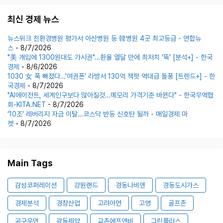
최신 경제 뉴스
뉴스위크 친환경병원 평가서 아산병원 등 韓병원 4곳 최고등급 - 연합뉴
스
- 8/7/2026
"美 개입에 1300원대도 가시권"…환율 열달 만에 최저치 '뚝' [분석+] - 한국
경제
- 8/6/2026
1030 女 푹 빠졌다…'여권폰' 라방서 130억 잭팟 역대급 돌풍 [트렌드+] - 한
국경제
- 8/7/2026
"AI에이전트, 세계인구보다 많아질것…메모리 가격기준 바뀐다" - 한국무역협
회-KITA.NET
- 8/7/2026
‘10조’ 레버리지 자금 이탈…코스닥 반등 신호탄 될까 - 매일경제 마
켓
- 8/7/2026
Main Tags
감성코퍼레이션
강원랜드
경동나비엔
경동도시가스
경제분석
경창산업
고려아연
고영
골프존
공구우먼
광동제약
교촌에프앤비
그린플러스