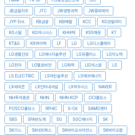
JB금융지주
JTC
JW생명과학
JW중외제약
JYP Ent.
KB금융
KBI메탈
KCC
KG모빌리티
KG스틸
KG이니시스
KH바텍
KSS해운
KT
KT&G
KX하이텍
LF
LG
LG디스플레이
LG생활건강
LG에너지솔루션
LG유플러스
LG이노텍
LG전자
LG헬로비전
LG화학
LIG넥스원
LS
LS ELECTRIC
LS마린솔루션
LS에코에너지
LX세미콘
LX인터내셔널
LX하우시스
NAVER
NH투자증권
NHN
NHN KCP
OCI홀딩스
POSCO홀딩스
RFHIC
S-Oil
SAMG엔터
SBS
SFA반도체
SG
SGC에너지
SK
SK가스
SK네트웍스
SK바이오사이언스
SK바이오팜