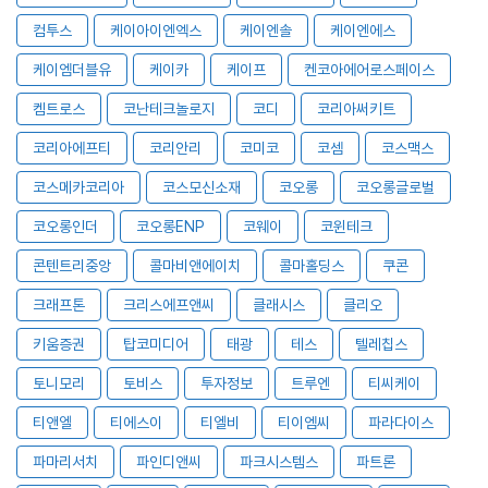
컴투스
케이아이엔엑스
케이엔솔
케이엔에스
케이엠더블유
케이카
케이프
켄코아에어로스페이스
켐트로스
코난테크놀로지
코디
코리아써키트
코리아에프티
코리안리
코미코
코셈
코스맥스
코스메카코리아
코스모신소재
코오롱
코오롱글로벌
코오롱인더
코오롱ENP
코웨이
코윈테크
콘텐트리중앙
콜마비앤에이치
콜마홀딩스
쿠콘
크래프톤
크리스에프앤씨
클래시스
클리오
키움증권
탑코미디어
태광
테스
텔레칩스
토니모리
토비스
투자정보
트루엔
티씨케이
티앤엘
티에스이
티엘비
티이엠씨
파라다이스
파마리서치
파인디앤씨
파크시스템스
파트론