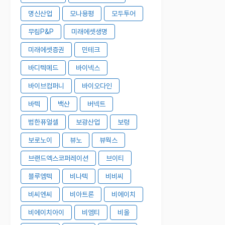
명신산업
모나용평
모두투어
무림P&P
미래에셋생명
미래에셋증권
민테크
바디텍메드
바이넥스
바이브컴퍼니
바이오다인
바텍
백산
버넥트
범한퓨얼셀
보광산업
보령
보로노이
뷰노
뷰웍스
브랜드엑스코퍼레이션
브이티
블루엠텍
비나텍
비비씨
비씨엔씨
비아트론
비에이치
비에이치아이
비엠티
비올