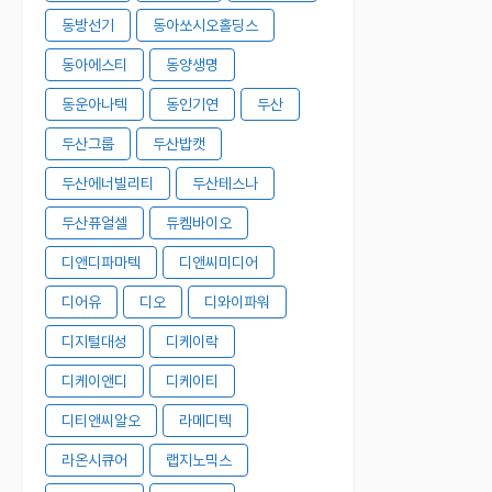
동방선기
동아쏘시오홀딩스
동아에스티
동양생명
동운아나텍
동인기연
두산
두산그룹
두산밥캣
두산에너빌리티
두산테스나
두산퓨얼셀
듀켐바이오
디앤디파마텍
디앤씨미디어
디어유
디오
디와이파워
디지털대성
디케이락
디케이앤디
디케이티
디티앤씨알오
라메디텍
라온시큐어
랩지노믹스