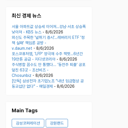
최신 경제 뉴스
서울 아파트값 상승세 이어져…강남·서초 상승폭
낮아져 - KBS 뉴스
- 8/6/2026
외신도 주목한 '널뛰기 증시'…레버리지 ETF '정
책 실패' 책임론 공방 -
v.daum.net
- 8/6/2026
포스코퓨처엠, 'LFP' 양극재 수주 잭팟…6년간
19만톤 공급 - 지디넷코리아
- 8/6/2026
주식병합 꼼수도 안 통했다... ‘동전주 퇴출’ 공포
덮친 63곳 - 조선비즈 -
Chosunbiz
- 8/6/2026
[단독] 삼성전자 초기업노조 “내년 임금협상 공
동교섭단 없다” - 매일경제
- 8/6/2026
Main Tags
감성코퍼레이션
강원랜드