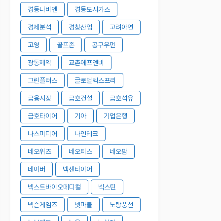
경동나비엔
경동도시가스
경제분석
경창산업
고려아연
고영
골프존
공구우먼
광동제약
교촌에프앤비
그린플러스
글로벌텍스프리
금융시장
금호건설
금호석유
금호타이어
기아
기업은행
나스미디어
나인테크
네오위즈
네오티스
네오팜
네이버
넥센타이어
넥스트바이오메디컬
넥스틴
넥슨게임즈
넷마블
노랑풍선