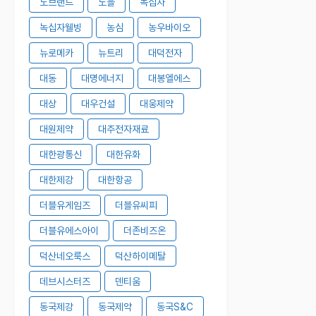
노브랜드
노을
녹십자
녹십자웰빙
농심
농우바이오
뉴로메카
뉴트리
대덕전자
대동
대명에너지
대봉엘에스
대상
대우건설
대웅제약
대원제약
대주전자재료
대한광통신
대한유화
대한제강
대한항공
더블유게임즈
더블유씨피
더블유에스아이
더존비즈온
덕산네오룩스
덕산하이메탈
데브시스터즈
덴티움
동국제강
동국제약
동국S&C