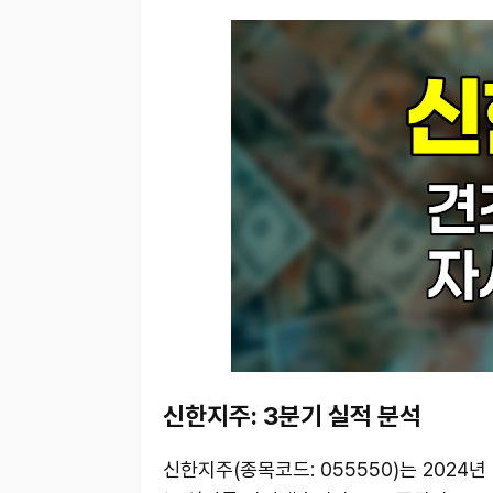
신한지주: 3분기 실적 분석
신한지주(종목코드: 055550)는 202