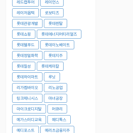
레드캡투어
레이언스
레이저옵텍
로보티즈
롯데관광개발
롯데렌탈
롯데쇼핑
롯데에너지머티리얼즈
롯데웰푸드
롯데이노베이트
롯데정밀화학
롯데지주
롯데칠성
롯데케미칼
롯데하이마트
루닛
리가켐바이오
리노공업
링크제니시스
마녀공장
마이크로디지탈
머큐리
메가스터디교육
메디톡스
메디포스트
메리츠금융지주