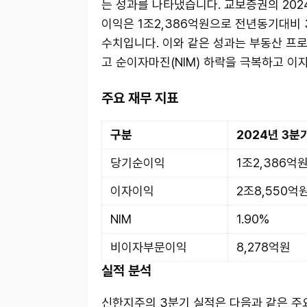
는 성과를 나타냈습니다. 교보증권의 202
이익은 1조2,386억원으로 전년동기대비 3
수치입니다. 이와 같은 성과는 부동산 프로
고 순이자마진(NIM) 하락을 극복하고 이
주요 재무 지표
구분
2024년 3분
당기순이익
1조2,386억
이자이익
2조8,550억
NIM
1.90%
비이자부문이익
8,278억원
실적 분석
신한지주의 3분기 실적은 다음과 같은 주