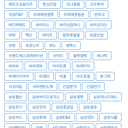
메리츠금융지주
명신산업
모나용평
모두투어
무림P&P
미래에셋생명
미래에셋증권
민테크
바디텍메드
바이넥스
바이브컴퍼니
바이오다인
바텍
백산
버넥트
범한퓨얼셀
보광산업
보령
보로노이
뷰노
뷰웍스
브랜드엑스코퍼레이션
브이티
블루엠텍
비나텍
비비씨
비씨엔씨
비아트론
비에이치
비에이치아이
비엠티
비올
비츠로셀
빙그레
사조대림
사피엔반도체
산업분석
산일전기
삼성물산
삼성바이오로직스
삼성생명
삼성에스디에스
삼성전기
삼성전자
삼성중공업
삼성증권
삼성카드
삼성화재
삼성E&A
삼성SDI
삼양식품
삼양패키징
삼영
삼일제약
삼화전기
삼화콘덴서