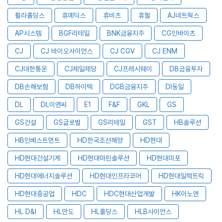
휠라홀딩스
휴메딕스
휴비츠
휴젤
AJ네트웍스
AP시스템
BGF리테일
BNK금융지주
CG인바이츠
CJ
CJ 바이오사이언스
CJ CGV
CJ ENM
CJ대한통운
CJ제일제당
CJ프레시웨이
DB금융투자
DB손해보험
DB하이텍
DGB금융지주
DI동일
DL
DL이앤씨
E1
F&F
GKL
GS
GS건설
GS글로벌
GS리테일
GST
HB솔루션
HB인베스트먼트
HD한국조선해양
HD현대
HD현대건설기계
HD현대마린솔루션
HD현대미포
HD현대에너지솔루션
HD현대인프라코어
HD현대일렉트릭
HD현대중공업
HDC
HDC현대산업개발
HK이노엔
HL D&I
HL만도
HL홀딩스
HLB사이언스