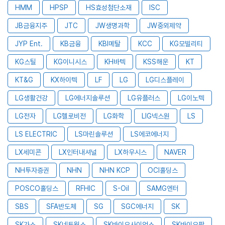
HMM
HPSP
HS효성첨단소재
ISC
JB금융지주
JTC
JW생명과학
JW중외제약
JYP Ent.
KB금융
KBI메탈
KCC
KG모빌리티
KG스틸
KG이니시스
KH바텍
KSS해운
KT
KT&G
KX하이텍
LF
LG
LG디스플레이
LG생활건강
LG에너지솔루션
LG유플러스
LG이노텍
LG전자
LG헬로비전
LG화학
LIG넥스원
LS
LS ELECTRIC
LS마린솔루션
LS에코에너지
LX세미콘
LX인터내셔널
LX하우시스
NAVER
NH투자증권
NHN
NHN KCP
OCI홀딩스
POSCO홀딩스
RFHIC
S-Oil
SAMG엔터
SBS
SFA반도체
SG
SGC에너지
SK
SK가스
SK네트웍스
SK바이오사이언스
SK바이오팜