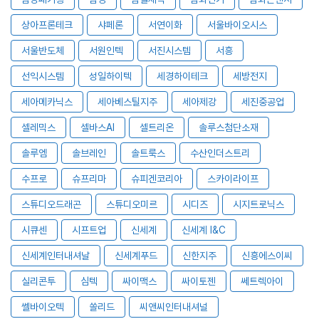
상아프론테크
샤페론
서연이화
서울바이오시스
서울반도체
서원인텍
서진시스템
서흥
선익시스템
성일하이텍
세경하이테크
세방전지
세아메카닉스
세아베스틸지주
세아제강
세진중공업
셀레믹스
셀바스AI
셀트리온
솔루스첨단소재
솔루엠
솔브레인
솔트룩스
수산인더스트리
수프로
슈프리마
슈피겐코리아
스카이라이프
스튜디오드래곤
스튜디오미르
시디즈
시지트로닉스
시큐센
시프트업
신세계
신세계 I&C
신세계인터내셔날
신세계푸드
신한지주
신흥에스이씨
실리콘투
심텍
싸이맥스
싸이토젠
쎄트렉아이
쎌바이오텍
쏠리드
씨앤씨인터내셔널