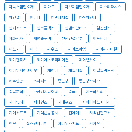
이녹스첨단소재
이마트
이브이첨단소재
이수페타시스
이엔셀
인바디
인벤티지랩
인선이엔티
인지소프트
인터플렉스
인텔리안테크
일진전기
자화전자
재영솔루텍
전진건설로봇
제노레이
제노코
제닉
제우스
제이브이엠
제이씨케미칼
제이앤티씨
제이에스코퍼레이션
제이엘케이
제이투케이바이오
제이티
제일기획
제일일렉트릭
제주항공
조이시티
종근당
종근당바이오
종목분석
주성엔지니어링
중국
지노믹트리
지니뮤직
지니언스
지배구조
지아이이노베이션
지어소프트
지역난방공사
진에어
차백신연구소
천보
칩스앤미디어
카이노스메드
카카오