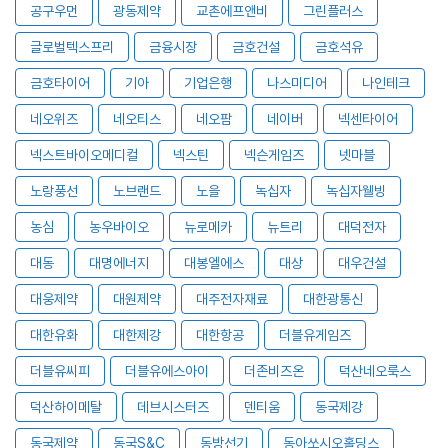
공구우먼
광동제약
교촌에프앤비
그린플러스
글로벌텍스프리
금융시장
금호건설
금호석유
금호타이어
기아
기업은행
나스미디어
나인테크
네오위즈
네오티스
네오팜
네이버
넥센타이어
넥스트바이오메디컬
넥스틴
넥슨게임즈
넷마블
노랑풍선
노브랜드
노을
녹십자
녹십자웰빙
농심
농우바이오
뉴로메카
뉴트리
대덕전자
대동
대명에너지
대봉엘에스
대상
대우건설
대웅제약
대원제약
대주전자재료
대한광통신
대한유화
대한제강
대한항공
더블유게임즈
더블유씨피
더블유에스아이
더존비즈온
덕산네오룩스
덕산하이메탈
데브시스터즈
덴티움
동국제강
동국제약
동국S&C
동방선기
동아쏘시오홀딩스