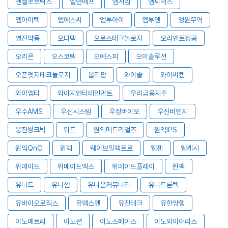
엔젤로보틱스
엘앤에프
엠게임
엠씨넥스
엠아이텍
엠에스씨
엠투아이
엠투엔
영원무역
영진약품
오디텍
오로스테크놀로지
오리엔트정공
오리온
오스코텍
오에스피
오이솔루션
오픈엣지테크놀로지
옵티팜
와이솔
와이씨켐
와이엠티
와이지엔터테인먼트
우리금융지주
우수AMS
우신시스템
우정바이오
우진비앤지
웅진씽크빅
워트
원익머트리얼즈
원익IPS
원익QnC
원텍
웨이브일렉트로
웹젠
웹케시
위메이드
위메이드맥스
위메이드플레이
윈팩
유니드
유니셈
유니온커뮤니티
유니트론텍
유바이오로직스
유엑스엔
유진테크
유한양행
이노메트리
이노션
이노스페이스
이노와이어리스