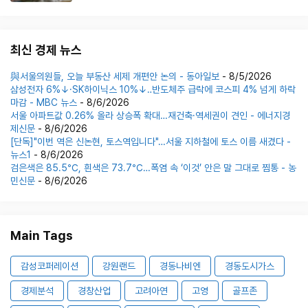
최신 경제 뉴스
與서울의원들, 오늘 부동산 세제 개편안 논의 - 동아일보
- 8/5/2026
삼성전자 6%↓·SK하이닉스 10%↓‥반도체주 급락에 코스피 4% 넘게 하락
마감 - MBC 뉴스
- 8/6/2026
서울 아파트값 0.26% 올라 상승폭 확대…재건축·역세권이 견인 - 에너지경
제신문
- 8/6/2026
[단독]"이번 역은 신논현, 토스역입니다"…서울 지하철에 토스 이름 새겼다 -
뉴스1
- 8/6/2026
검은색은 85.5℃, 흰색은 73.7℃…폭염 속 ‘이것’ 안은 말 그대로 찜통 - 농
민신문
- 8/6/2026
Main Tags
감성코퍼레이션
강원랜드
경동나비엔
경동도시가스
경제분석
경창산업
고려아연
고영
골프존