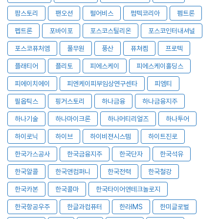
팜스토리
팬오션
펄어비스
펌텍코리아
펨트론
펩트론
포바이포
포스코스틸리온
포스코인터내셔널
포스코퓨처엠
풀무원
풍산
퓨쳐켐
프로텍
플래티어
플리토
피에스케이
피에스케이홀딩스
피에이치에이
피엔케이피부임상연구센타
피엠티
필옵틱스
핑거스토리
하나금융
하나금융지주
하나기술
하나마이크론
하나머티리얼즈
하나투어
하이로닉
하이브
하이비젼시스템
하이트진로
한국가스공사
한국금융지주
한국단자
한국석유
한국알콜
한국앤컴퍼니
한국전력
한국철강
한국카본
한국콜마
한국타이어앤테크놀로지
한국항공우주
한글과컴퓨터
한라IMS
한미글로벌