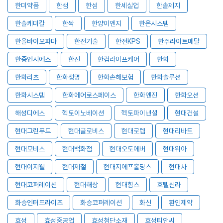
한미약품
한샘
한섬
한세실업
한솔제지
한솔케미칼
한싹
한양이엔지
한온시스템
한올바이오파마
한전기술
한전KPS
한주라이트메탈
한중엔시에스
한진
한컴라이프케어
한화
한화리츠
한화생명
한화손해보험
한화솔루션
한화시스템
한화에어로스페이스
한화엔진
한화오션
해성디에스
헥토이노베이션
헥토파이낸셜
현대건설
현대그린푸드
현대글로비스
현대로템
현대리바트
현대모비스
현대백화점
현대오토에버
현대위아
현대이지웰
현대제철
현대지에프홀딩스
현대차
현대코퍼레이션
현대해상
현대힘스
호텔신라
화승엔터프라이즈
화승코퍼레이션
화신
환인제약
효성
효성중공업
효성첨단소재
효성티앤씨