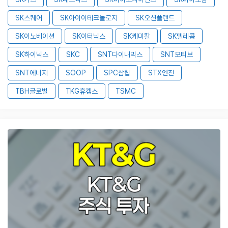
SK스퀘어
SK아이이테크놀로지
SK오션플랜트
SK이노베이션
SK이터닉스
SK케미칼
SK텔레콤
SK하이닉스
SKC
SNT다이내믹스
SNT모티브
SNT에너지
SOOP
SPC삼립
STX엔진
TBH글로벌
TKG휴켐스
TSMC