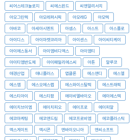
씨어스테크놀로지
씨에스윈드
씨엔알리서치
아모그린텍
아모레퍼시픽
아모레G
아모텍
아바코
아세아시멘트
아셈스
아스트
아스플로
아이디스
아이마켓코리아
아이센스
아이씨티케이
아이에스동서
아이엠비디엑스
아이엠티
아이티엠반도체
아이패밀리에스씨
아톤
알루코
애경산업
애니플러스
앱클론
에스앤디
에스엘
에스엠
에스오에스랩
에스와이스틸텍
에스트래픽
에스티아이
에스티팜
에이비엘바이오
에이에스텍
에이치브이엠
에이치피오
에이프로
에이피알
에코마케팅
에코앤드림
에코프로비엠
에코플라스틱
엑스게이트
엑시콘
엔바이오니아
엔씨소프트