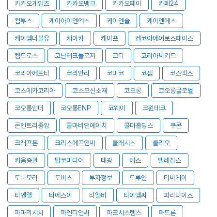
카카오게임즈
카카오뱅크
카카오페이
카페24
컴투스
케이아이엔엑스
케이엔솔
케이엔에스
케이엠더블유
케이카
케이프
켄코아에어로스페이스
켐트로스
코난테크놀로지
코디
코리아써키트
코리아에프티
코리안리
코미코
코셈
코스맥스
코스메카코리아
코스모신소재
코오롱
코오롱글로벌
코오롱인더
코오롱ENP
코웨이
코윈테크
콘텐트리중앙
콜마비앤에이치
콜마홀딩스
쿠콘
크래프톤
크리스에프앤씨
클래시스
클리오
키움증권
탑코미디어
태광
테스
텔레칩스
토니모리
토비스
투자정보
트루엔
티씨케이
티앤엘
티에스이
티엘비
티이엠씨
파라다이스
파마리서치
파인디앤씨
파크시스템스
파트론