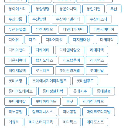
동아에스티
동양생명
동운아나텍
동인기연
두산
두산그룹
두산밥캣
두산에너빌리티
두산테스나
두산퓨얼셀
듀켐바이오
디앤디파마텍
디앤씨미디어
디어유
디오
디와이파워
디지털대성
디케이락
디케이앤디
디케이티
디티앤씨알오
라메디텍
라온시큐어
랩지노믹스
레드캡투어
레이언스
레이저옵텍
로보티즈
롯데관광개발
롯데렌탈
롯데쇼핑
롯데에너지머티리얼즈
롯데웰푸드
롯데이노베이트
롯데정밀화학
롯데지주
롯데칠성
롯데케미칼
롯데하이마트
루닛
리가켐바이오
리노공업
링크제니시스
마녀공장
마이크로디지탈
머큐리
메가스터디교육
메디톡스
메디포스트