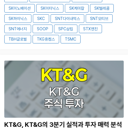
SK이노베이션
SK이터닉스
SK케미칼
SK텔레콤
SK하이닉스
SKC
SNT다이내믹스
SNT모티브
SNT에너지
SOOP
SPC삼립
STX엔진
TBH글로벌
TKG휴켐스
TSMC
KT&G, KT&G의 3분기 실적과 투자 매력 분석