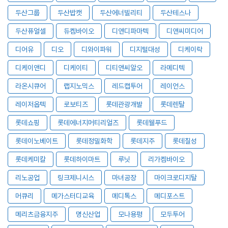
두산그룹
두산밥캣
두산에너빌리티
두산테스나
두산퓨얼셀
듀켐바이오
디앤디파마텍
디앤씨미디어
디어유
디오
디와이파워
디지털대성
디케이락
디케이앤디
디케이티
디티앤씨알오
라메디텍
라온시큐어
랩지노믹스
레드캡투어
레이언스
레이저옵텍
로보티즈
롯데관광개발
롯데렌탈
롯데쇼핑
롯데에너지머티리얼즈
롯데웰푸드
롯데이노베이트
롯데정밀화학
롯데지주
롯데칠성
롯데케미칼
롯데하이마트
루닛
리가켐바이오
리노공업
링크제니시스
마녀공장
마이크로디지탈
머큐리
메가스터디교육
메디톡스
메디포스트
메리츠금융지주
명신산업
모나용평
모두투어