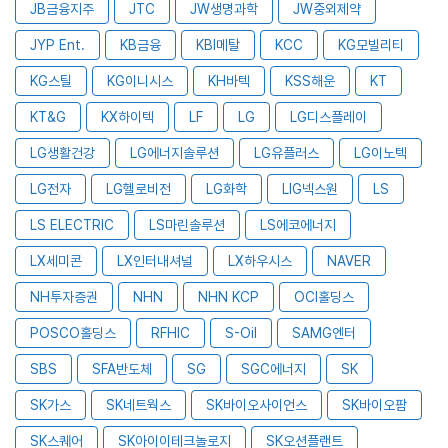
JB금융지주
JTC
JW생명과학
JW중외제약
JYP Ent.
KB금융
KBI메탈
KCC
KG모빌리티
KG스틸
KG이니시스
KH바텍
KSS해운
KT
KT&G
KX하이텍
LF
LG
LG디스플레이
LG생활건강
LG에너지솔루션
LG유플러스
LG이노텍
LG전자
LG헬로비전
LG화학
LIG넥스원
LS
LS ELECTRIC
LS마린솔루션
LS에코에너지
LX세미콘
LX인터내셔널
LX하우시스
NAVER
NH투자증권
NHN
NHN KCP
OCI홀딩스
POSCO홀딩스
RFHIC
S-Oil
SAMG엔터
SBS
SFA반도체
SG
SGC에너지
SK
SK가스
SK네트웍스
SK바이오사이언스
SK바이오팜
SK스퀘어
SK아이이테크놀로지
SK오션플랜트