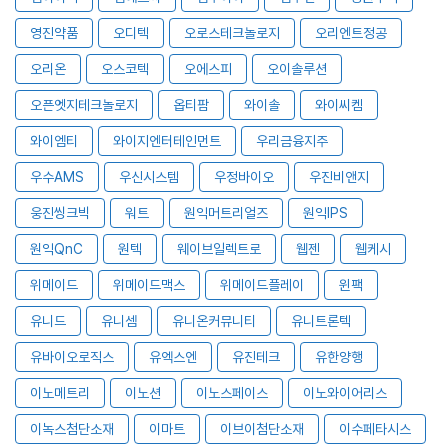
영진약품
오디텍
오로스테크놀로지
오리엔트정공
오리온
오스코텍
오에스피
오이솔루션
오픈엣지테크놀로지
옵티팜
와이솔
와이씨켐
와이엠티
와이지엔터테인먼트
우리금융지주
우수AMS
우신시스템
우정바이오
우진비앤지
웅진씽크빅
워트
원익머트리얼즈
원익IPS
원익QnC
원텍
웨이브일렉트로
웹젠
웹케시
위메이드
위메이드맥스
위메이드플레이
윈팩
유니드
유니셈
유니온커뮤니티
유니트론텍
유바이오로직스
유엑스엔
유진테크
유한양행
이노메트리
이노션
이노스페이스
이노와이어리스
이녹스첨단소재
이마트
이브이첨단소재
이수페타시스