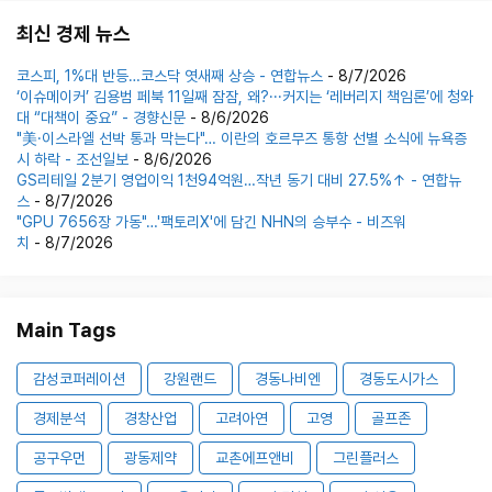
최신 경제 뉴스
코스피, 1%대 반등…코스닥 엿새째 상승 - 연합뉴스
- 8/7/2026
‘이슈메이커’ 김용범 페북 11일째 잠잠, 왜?···커지는 ‘레버리지 책임론’에 청와
대 “대책이 중요” - 경향신문
- 8/6/2026
"美·이스라엘 선박 통과 막는다"… 이란의 호르무즈 통항 선별 소식에 뉴욕증
시 하락 - 조선일보
- 8/6/2026
GS리테일 2분기 영업이익 1천94억원…작년 동기 대비 27.5%↑ - 연합뉴
스
- 8/7/2026
"GPU 7656장 가동"…'팩토리X'에 담긴 NHN의 승부수 - 비즈워
치
- 8/7/2026
Main Tags
감성코퍼레이션
강원랜드
경동나비엔
경동도시가스
경제분석
경창산업
고려아연
고영
골프존
공구우먼
광동제약
교촌에프앤비
그린플러스