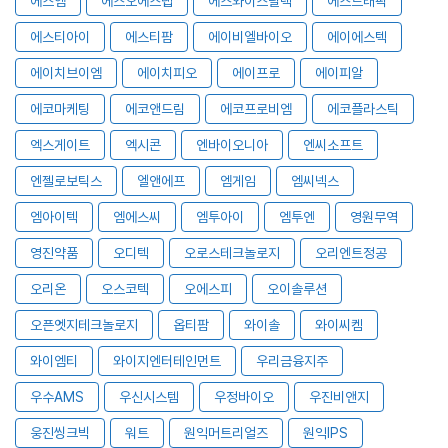
에스엠
에스오에스랩
에스와이스틸텍
에스트래픽
에스티아이
에스티팜
에이비엘바이오
에이에스텍
에이치브이엠
에이치피오
에이프로
에이피알
에코마케팅
에코앤드림
에코프로비엠
에코플라스틱
엑스게이트
엑시콘
엔바이오니아
엔씨소프트
엔젤로보틱스
엘앤에프
엠게임
엠씨넥스
엠아이텍
엠에스씨
엠투아이
엠투엔
영원무역
영진약품
오디텍
오로스테크놀로지
오리엔트정공
오리온
오스코텍
오에스피
오이솔루션
오픈엣지테크놀로지
옵티팜
와이솔
와이씨켐
와이엠티
와이지엔터테인먼트
우리금융지주
우수AMS
우신시스템
우정바이오
우진비앤지
웅진씽크빅
워트
원익머트리얼즈
원익IPS