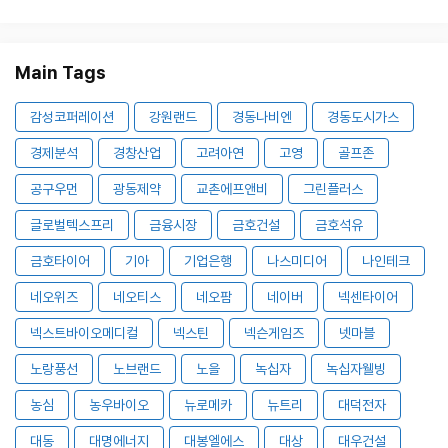
Main Tags
감성코퍼레이션
강원랜드
경동나비엔
경동도시가스
경제분석
경창산업
고려아연
고영
골프존
공구우먼
광동제약
교촌에프앤비
그린플러스
글로벌텍스프리
금융시장
금호건설
금호석유
금호타이어
기아
기업은행
나스미디어
나인테크
네오위즈
네오티스
네오팜
네이버
넥센타이어
넥스트바이오메디컬
넥스틴
넥슨게임즈
넷마블
노랑풍선
노브랜드
노을
녹십자
녹십자웰빙
농심
농우바이오
뉴로메카
뉴트리
대덕전자
대동
대명에너지
대봉엘에스
대상
대우건설