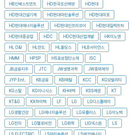
HB인베스트먼트
HD한국조선해양
HD현대
HD현대건설기계
HD현대마린솔루션
HD현대미포
HD현대에너지솔루션
HD현대인프라코어
HD현대일렉트릭
HD현대중공업
HDC
HDC현대산업개발
HK이노엔
HL D&I
HL만도
HL홀딩스
HLB사이언스
HMM
HPSP
HS효성첨단소재
ISC
JB금융지주
JTC
JW생명과학
JW중외제약
JYP Ent.
KB금융
KBI메탈
KCC
KG모빌리티
KG스틸
KG이니시스
KH바텍
KSS해운
KT
KT&G
KX하이텍
LF
LG
LG디스플레이
LG생활건강
LG에너지솔루션
LG유플러스
LG이노텍
LG전자
LG헬로비전
LG화학
LIG넥스원
LS
LS ELECTRIC
LS마린솔루션
LS에코에너지