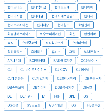
현대모비스
현대백화점
현대오토에버
현대위아
현대이지웰
현대제철
현대지에프홀딩스
현대차
현대코퍼레이션
현대해상
현대힘스
호텔신라
화승엔터프라이즈
화승코퍼레이션
화신
환인제약
효성
효성중공업
효성첨단소재
효성티앤씨
휠라홀딩스
휴메딕스
휴비츠
휴젤
AJ네트웍스
AP시스템
BGF리테일
BNK금융지주
CG인바이츠
CJ
CJ 바이오사이언스
CJ CGV
CJ ENM
CJ대한통운
CJ제일제당
CJ프레시웨이
DB금융투자
DB손해보험
DB하이텍
DGB금융지주
DI동일
DL
DL이앤씨
E1
F&F
GKL
GS
GS건설
GS글로벌
GS리테일
GST
HB솔루션