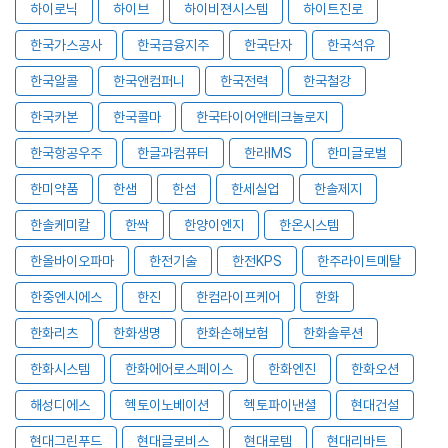
하이로닉
하이브
하이비젼시스템
하이트진로
한국가스공사
한국금융지주
한국단자
한국석유
한국알콜
한국앤컴퍼니
한국전력
한국철강
한국카본
한국콜마
한국타이어앤테크놀로지
한국항공우주
한글과컴퓨터
한라IMS
한미글로벌
한미약품
한샘
한섬
한세실업
한솔제지
한솔케미칼
한싹
한양이엔지
한온시스템
한올바이오파마
한전기술
한전KPS
한주라이트메탈
한중엔시에스
한진
한컴라이프케어
한화
한화리츠
한화생명
한화손해보험
한화솔루션
한화시스템
한화에어로스페이스
한화엔진
한화오션
해성디에스
헥토이노베이션
헥토파이낸셜
현대건설
현대그린푸드
현대글로비스
현대로템
현대리바트