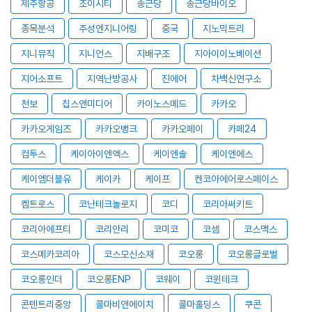
제주항공
조이시티
종근당
종근당바이오
종목분석
주성엔지니어링
중국
지노믹트리
지니뮤직
지니언스
지배구조
지아이이노베이션
지어소프트
지역난방공사
진에어
차백신연구소
천보
칩스앤미디어
카이노스메드
카카오
카카오게임즈
카카오뱅크
카카오페이
카페24
컴투스
케이아이엔엑스
케이엔솔
케이엔에스
케이엠더블유
케이카
케이프
켄코아에어로스페이스
켐트로스
코난테크놀로지
코디
코리아써키트
코리아에프티
코리안리
코미코
코셈
코스맥스
코스메카코리아
코스모신소재
코오롱
코오롱글로벌
코오롱인더
코오롱ENP
코웨이
코윈테크
콘텐트리중앙
콜마비앤에이치
콜마홀딩스
쿠콘