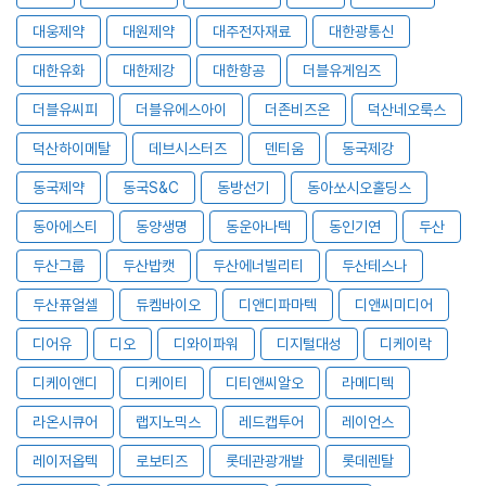
대웅제약
대원제약
대주전자재료
대한광통신
대한유화
대한제강
대한항공
더블유게임즈
더블유씨피
더블유에스아이
더존비즈온
덕산네오룩스
덕산하이메탈
데브시스터즈
덴티움
동국제강
동국제약
동국S&C
동방선기
동아쏘시오홀딩스
동아에스티
동양생명
동운아나텍
동인기연
두산
두산그룹
두산밥캣
두산에너빌리티
두산테스나
두산퓨얼셀
듀켐바이오
디앤디파마텍
디앤씨미디어
디어유
디오
디와이파워
디지털대성
디케이락
디케이앤디
디케이티
디티앤씨알오
라메디텍
라온시큐어
랩지노믹스
레드캡투어
레이언스
레이저옵텍
로보티즈
롯데관광개발
롯데렌탈