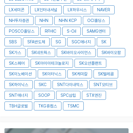
LX세미콘
LX인터내셔널
LX하우시스
NAVER
NH투자증권
NHN
NHN KCP
OCI홀딩스
POSCO홀딩스
RFHIC
S-Oil
SAMG엔터
SBS
SFA반도체
SG
SGC에너지
SK
SK가스
SK네트웍스
SK바이오사이언스
SK바이오팜
SK스퀘어
SK아이이테크놀로지
SK오션플랜트
SK이노베이션
SK이터닉스
SK케미칼
SK텔레콤
SK하이닉스
SKC
SNT다이내믹스
SNT모티브
SNT에너지
SOOP
SPC삼립
STX엔진
TBH글로벌
TKG휴켐스
TSMC