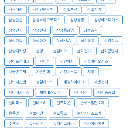
사조대림
사피엔반도체
산업분석
산일전기
삼성물산
삼성바이오로직스
삼성생명
삼성에스디에스
삼성전기
삼성전자
삼성중공업
삼성증권
삼성카드
삼성화재
삼성E&A
삼성SDI
삼양식품
삼양패키징
삼영
삼일제약
삼화전기
삼화콘덴서
상아프론테크
샤페론
서연이화
서울바이오시스
서울반도체
서원인텍
서진시스템
서흥
선익시스템
성일하이텍
세경하이테크
세방전지
세아메카닉스
세아베스틸지주
세아제강
세진중공업
셀레믹스
셀바스AI
셀트리온
솔루스첨단소재
솔루엠
솔브레인
솔트룩스
수산인더스트리
수프로
슈프리마
슈피겐코리아
스카이라이프