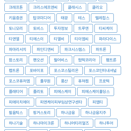
크래프톤
크리스에프앤씨
클래시스
클리오
키움증권
탑코미디어
태광
테스
텔레칩스
토니모리
토비스
투자정보
트루엔
티씨케이
티앤엘
티에스이
티엘비
티이엠씨
파라다이스
파마리서치
파인디앤씨
파크시스템스
파트론
팜스토리
팬오션
펄어비스
펌텍코리아
펨트론
펩트론
포바이포
포스코스틸리온
포스코인터내셔널
포스코퓨처엠
풀무원
풍산
퓨쳐켐
프로텍
플래티어
플리토
피에스케이
피에스케이홀딩스
피에이치에이
피엔케이피부임상연구센타
피엠티
필옵틱스
핑거스토리
하나금융
하나금융지주
하나기술
하나마이크론
하나머티리얼즈
하나투어