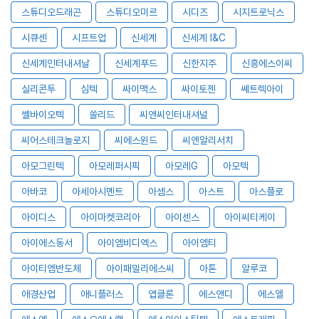
스튜디오드래곤
스튜디오미르
시디즈
시지트로닉스
시큐센
시프트업
신세계
신세계 I&C
신세계인터내셔날
신세계푸드
신한지주
신흥에스이씨
실리콘투
심텍
싸이맥스
싸이토젠
쎄트렉아이
쎌바이오텍
쏠리드
씨앤씨인터내셔널
씨어스테크놀로지
씨에스윈드
씨엔알리서치
아모그린텍
아모레퍼시픽
아모레G
아모텍
아바코
아세아시멘트
아셈스
아스트
아스플로
아이디스
아이마켓코리아
아이센스
아이씨티케이
아이에스동서
아이엠비디엑스
아이엠티
아이티엠반도체
아이패밀리에스씨
아톤
알루코
애경산업
애니플러스
앱클론
에스앤디
에스엘