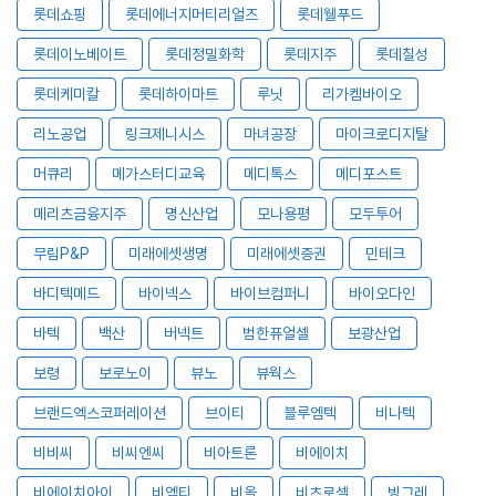
롯데쇼핑
롯데에너지머티리얼즈
롯데웰푸드
롯데이노베이트
롯데정밀화학
롯데지주
롯데칠성
롯데케미칼
롯데하이마트
루닛
리가켐바이오
리노공업
링크제니시스
마녀공장
마이크로디지탈
머큐리
메가스터디교육
메디톡스
메디포스트
메리츠금융지주
명신산업
모나용평
모두투어
무림P&P
미래에셋생명
미래에셋증권
민테크
바디텍메드
바이넥스
바이브컴퍼니
바이오다인
바텍
백산
버넥트
범한퓨얼셀
보광산업
보령
보로노이
뷰노
뷰웍스
브랜드엑스코퍼레이션
브이티
블루엠텍
비나텍
비비씨
비씨엔씨
비아트론
비에이치
비에이치아이
비엠티
비올
비츠로셀
빙그레