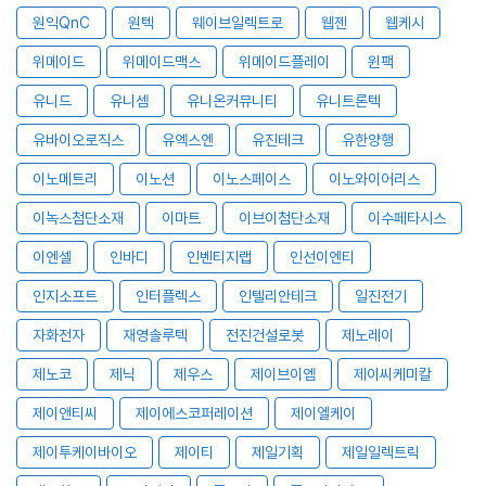
원익QnC
원텍
웨이브일렉트로
웹젠
웹케시
위메이드
위메이드맥스
위메이드플레이
윈팩
유니드
유니셈
유니온커뮤니티
유니트론텍
유바이오로직스
유엑스엔
유진테크
유한양행
이노메트리
이노션
이노스페이스
이노와이어리스
이녹스첨단소재
이마트
이브이첨단소재
이수페타시스
이엔셀
인바디
인벤티지랩
인선이엔티
인지소프트
인터플렉스
인텔리안테크
일진전기
자화전자
재영솔루텍
전진건설로봇
제노레이
제노코
제닉
제우스
제이브이엠
제이씨케미칼
제이앤티씨
제이에스코퍼레이션
제이엘케이
제이투케이바이오
제이티
제일기획
제일일렉트릭