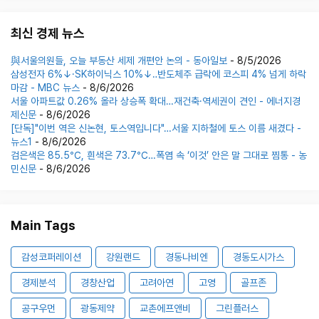
최신 경제 뉴스
與서울의원들, 오늘 부동산 세제 개편안 논의 - 동아일보
- 8/5/2026
삼성전자 6%↓·SK하이닉스 10%↓‥반도체주 급락에 코스피 4% 넘게 하락
마감 - MBC 뉴스
- 8/6/2026
서울 아파트값 0.26% 올라 상승폭 확대…재건축·역세권이 견인 - 에너지경
제신문
- 8/6/2026
[단독]"이번 역은 신논현, 토스역입니다"…서울 지하철에 토스 이름 새겼다 -
뉴스1
- 8/6/2026
검은색은 85.5℃, 흰색은 73.7℃…폭염 속 ‘이것’ 안은 말 그대로 찜통 - 농
민신문
- 8/6/2026
Main Tags
감성코퍼레이션
강원랜드
경동나비엔
경동도시가스
경제분석
경창산업
고려아연
고영
골프존
공구우먼
광동제약
교촌에프앤비
그린플러스