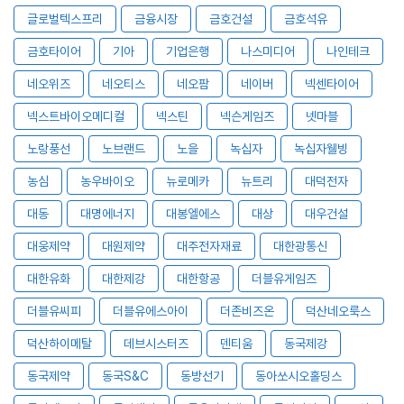
글로벌텍스프리
금융시장
금호건설
금호석유
금호타이어
기아
기업은행
나스미디어
나인테크
네오위즈
네오티스
네오팜
네이버
넥센타이어
넥스트바이오메디컬
넥스틴
넥슨게임즈
넷마블
노랑풍선
노브랜드
노을
녹십자
녹십자웰빙
농심
농우바이오
뉴로메카
뉴트리
대덕전자
대동
대명에너지
대봉엘에스
대상
대우건설
대웅제약
대원제약
대주전자재료
대한광통신
대한유화
대한제강
대한항공
더블유게임즈
더블유씨피
더블유에스아이
더존비즈온
덕산네오룩스
덕산하이메탈
데브시스터즈
덴티움
동국제강
동국제약
동국S&C
동방선기
동아쏘시오홀딩스