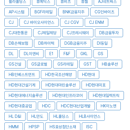
휠라홀딩스
휴메딕스
휴비츠
휴젤
AJ네트웍스
AP시스템
BGF리테일
BNK금융지주
CG인바이츠
CJ
CJ 바이오사이언스
CJ CGV
CJ ENM
CJ대한통운
CJ제일제당
CJ프레시웨이
DB금융투자
DB손해보험
DB하이텍
DGB금융지주
DI동일
DL
DL이앤씨
E1
F&F
GKL
GS
GS건설
GS글로벌
GS리테일
GST
HB솔루션
HB인베스트먼트
HD한국조선해양
HD현대
HD현대건설기계
HD현대마린솔루션
HD현대미포
HD현대에너지솔루션
HD현대인프라코어
HD현대일렉트릭
HD현대중공업
HDC
HDC현대산업개발
HK이노엔
HL D&I
HL만도
HL홀딩스
HLB사이언스
HMM
HPSP
HS효성첨단소재
ISC