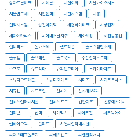
상아프론테크
샤페론
서연이화
서울바이오시스
서울반도체
서원인텍
서진시스템
서흥
선익시스템
성일하이텍
세경하이테크
세방전지
세아메카닉스
세아베스틸지주
세아제강
세진중공업
셀레믹스
셀바스AI
셀트리온
솔루스첨단소재
솔루엠
솔브레인
솔트룩스
수산인더스트리
수프로
슈프리마
슈피겐코리아
스카이라이프
스튜디오드래곤
스튜디오미르
시디즈
시지트로닉스
시큐센
시프트업
신세계
신세계 I&C
신세계인터내셔날
신세계푸드
신한지주
신흥에스이씨
실리콘투
심텍
싸이맥스
싸이토젠
쎄트렉아이
쎌바이오텍
쏠리드
씨앤씨인터내셔널
씨어스테크놀로지
씨에스윈드
씨엔알리서치