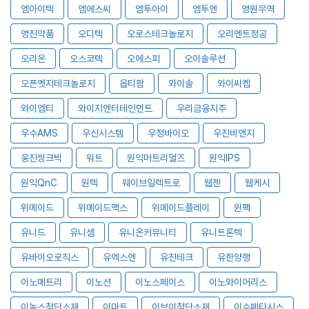
엠아이텍
엠에스씨
엠투아이
엠투엔
영원무역
영진약품
오디텍
오로스테크놀로지
오리엔트정공
오리온
오스코텍
오에스피
오이솔루션
오픈엣지테크놀로지
옵티팜
와이솔
와이씨켐
와이엠티
와이지엔터테인먼트
우리금융지주
우수AMS
우신시스템
우정바이오
우진비앤지
웅진씽크빅
워트
원익머트리얼즈
원익IPS
원익QnC
원텍
웨이브일렉트로
웹젠
웹케시
위메이드
위메이드맥스
위메이드플레이
윈팩
유니드
유니셈
유니온커뮤니티
유니트론텍
유바이오로직스
유엑스엔
유진테크
유한양행
이노메트리
이노션
이노스페이스
이노와이어리스
이녹스첨단소재
이마트
이브이첨단소재
이수페타시스