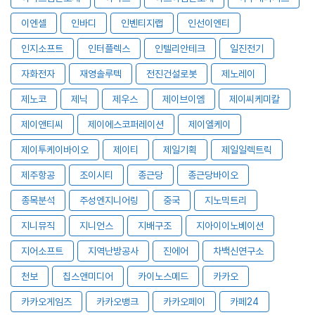
이엔셀
인바디
인벤티지랩
인선이엔티
인지소프트
인터플렉스
인텔리안테크
일진전기
자화전자
재영솔루텍
전진건설로봇
제노레이
제노코
제닉
제우스
제이브이엠
제이씨케미칼
제이앤티씨
제이에스코퍼레이션
제이엘케이
제이투케이바이오
제이티
제일기획
제일일렉트릭
제주항공
조이시티
종근당
종근당바이오
종목분석
주성엔지니어링
중국
지노믹트리
지니뮤직
지니언스
지배구조
지아이이노베이션
지어소프트
지역난방공사
진에어
차백신연구소
천보
칩스앤미디어
카이노스메드
카카오
카카오게임즈
카카오뱅크
카카오페이
카페24