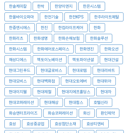
한솔케미칼
한싹
한양이엔지
한온시스템
한올바이오파마
한전기술
한전KPS
한주라이트메탈
한중엔시에스
한진
한컴라이프케어
한화
한화리츠
한화생명
한화손해보험
한화솔루션
한화시스템
한화에어로스페이스
한화엔진
한화오션
해성디에스
헥토이노베이션
헥토파이낸셜
현대건설
현대그린푸드
현대글로비스
현대로템
현대리바트
현대모비스
현대백화점
현대오토에버
현대위아
현대이지웰
현대제철
현대지에프홀딩스
현대차
현대코퍼레이션
현대해상
현대힘스
호텔신라
화승엔터프라이즈
화승코퍼레이션
화신
환인제약
효성
효성중공업
효성첨단소재
효성티앤씨