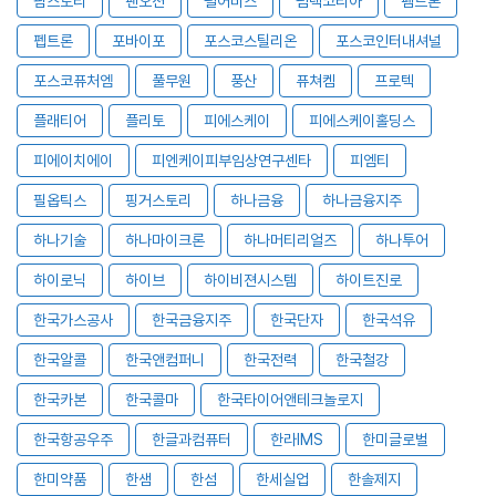
팜스토리
팬오션
펄어비스
펌텍코리아
펨트론
펩트론
포바이포
포스코스틸리온
포스코인터내셔널
포스코퓨처엠
풀무원
풍산
퓨쳐켐
프로텍
플래티어
플리토
피에스케이
피에스케이홀딩스
피에이치에이
피엔케이피부임상연구센타
피엠티
필옵틱스
핑거스토리
하나금융
하나금융지주
하나기술
하나마이크론
하나머티리얼즈
하나투어
하이로닉
하이브
하이비젼시스템
하이트진로
한국가스공사
한국금융지주
한국단자
한국석유
한국알콜
한국앤컴퍼니
한국전력
한국철강
한국카본
한국콜마
한국타이어앤테크놀로지
한국항공우주
한글과컴퓨터
한라IMS
한미글로벌
한미약품
한샘
한섬
한세실업
한솔제지