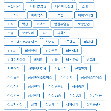
무림P&P
미래에셋생명
미래에셋증권
민테크
바디텍메드
바이넥스
바이브컴퍼니
바이오다인
바텍
백산
버넥트
범한퓨얼셀
보광산업
보령
보로노이
뷰노
뷰웍스
브랜드엑스코퍼레이션
브이티
블루엠텍
비나텍
비비씨
비씨엔씨
비아트론
비에이치
비에이치아이
비엠티
비올
비츠로셀
빙그레
사조대림
사피엔반도체
산업분석
산일전기
삼성물산
삼성바이오로직스
삼성생명
삼성에스디에스
삼성전기
삼성전자
삼성중공업
삼성증권
삼성카드
삼성화재
삼성E&A
삼성SDI
삼양식품
삼양패키징
삼영
삼일제약
삼화전기
삼화콘덴서