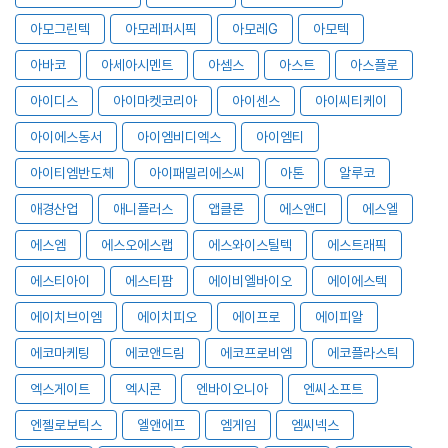
아모그린텍
아모레퍼시픽
아모레G
아모텍
아바코
아세아시멘트
아셈스
아스트
아스플로
아이디스
아이마켓코리아
아이센스
아이씨티케이
아이에스동서
아이엠비디엑스
아이엠티
아이티엠반도체
아이패밀리에스씨
아톤
알루코
애경산업
애니플러스
앱클론
에스앤디
에스엘
에스엠
에스오에스랩
에스와이스틸텍
에스트래픽
에스티아이
에스티팜
에이비엘바이오
에이에스텍
에이치브이엠
에이치피오
에이프로
에이피알
에코마케팅
에코앤드림
에코프로비엠
에코플라스틱
엑스게이트
엑시콘
엔바이오니아
엔씨소프트
엔젤로보틱스
엘앤에프
엠게임
엠씨넥스