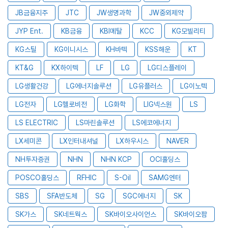
JB금융지주
JTC
JW생명과학
JW중외제약
JYP Ent.
KB금융
KBI메탈
KCC
KG모빌리티
KG스틸
KG이니시스
KH바텍
KSS해운
KT
KT&G
KX하이텍
LF
LG
LG디스플레이
LG생활건강
LG에너지솔루션
LG유플러스
LG이노텍
LG전자
LG헬로비전
LG화학
LIG넥스원
LS
LS ELECTRIC
LS마린솔루션
LS에코에너지
LX세미콘
LX인터내셔널
LX하우시스
NAVER
NH투자증권
NHN
NHN KCP
OCI홀딩스
POSCO홀딩스
RFHIC
S-Oil
SAMG엔터
SBS
SFA반도체
SG
SGC에너지
SK
SK가스
SK네트웍스
SK바이오사이언스
SK바이오팜