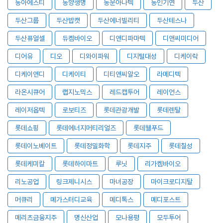
동아에스티
동양생명
동운아나텍
동인기연
두산
두산그룹
두산밥캣
두산에너빌리티
두산테스나
두산퓨얼셀
듀켐바이오
디앤디파마텍
디앤씨미디어
디어유
디오
디와이파워
디지털대성
디케이락
디케이앤디
디케이티
디티앤씨알오
라메디텍
라온시큐어
랩지노믹스
레드캡투어
레이언스
레이저옵텍
로보티즈
롯데관광개발
롯데렌탈
롯데쇼핑
롯데에너지머티리얼즈
롯데웰푸드
롯데이노베이트
롯데정밀화학
롯데지주
롯데칠성
롯데케미칼
롯데하이마트
루닛
리가켐바이오
리노공업
링크제니시스
마녀공장
마이크로디지탈
머큐리
메가스터디교육
메디톡스
메디포스트
메리츠금융지주
명신산업
모나용평
모두투어