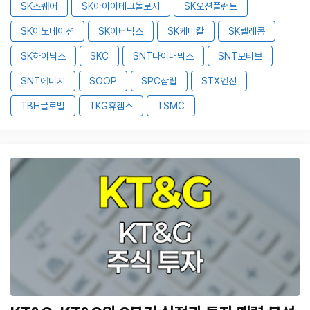
SK스퀘어
SK아이이테크놀로지
SK오션플랜트
SK이노베이션
SK이터닉스
SK케미칼
SK텔레콤
SK하이닉스
SKC
SNT다이내믹스
SNT모티브
SNT에너지
SOOP
SPC삼립
STX엔진
TBH글로벌
TKG휴켐스
TSMC