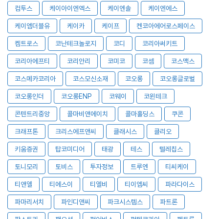
컴투스
케이아이엔엑스
케이엔솔
케이엔에스
케이엠더블유
케이카
케이프
켄코아에어로스페이스
켐트로스
코난테크놀로지
코디
코리아써키트
코리아에프티
코리안리
코미코
코셈
코스맥스
코스메카코리아
코스모신소재
코오롱
코오롱글로벌
코오롱인더
코오롱ENP
코웨이
코윈테크
콘텐트리중앙
콜마비앤에이치
콜마홀딩스
쿠콘
크래프톤
크리스에프앤씨
클래시스
클리오
키움증권
탑코미디어
태광
테스
텔레칩스
토니모리
토비스
투자정보
트루엔
티씨케이
티앤엘
티에스이
티엘비
티이엠씨
파라다이스
파마리서치
파인디앤씨
파크시스템스
파트론