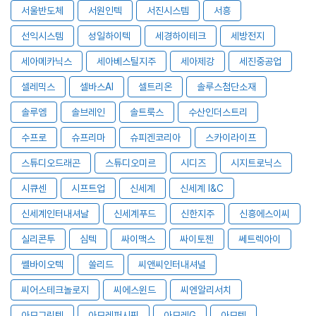
서울반도체
서원인텍
서진시스템
서흥
선익시스템
성일하이텍
세경하이테크
세방전지
세아메카닉스
세아베스틸지주
세아제강
세진중공업
셀레믹스
셀바스AI
셀트리온
솔루스첨단소재
솔루엠
솔브레인
솔트룩스
수산인더스트리
수프로
슈프리마
슈피겐코리아
스카이라이프
스튜디오드래곤
스튜디오미르
시디즈
시지트로닉스
시큐센
시프트업
신세계
신세계 I&C
신세계인터내셔날
신세계푸드
신한지주
신흥에스이씨
실리콘투
심텍
싸이맥스
싸이토젠
쎄트렉아이
쎌바이오텍
쏠리드
씨앤씨인터내셔널
씨어스테크놀로지
씨에스윈드
씨엔알리서치
아모그린텍
아모레퍼시픽
아모레G
아모텍