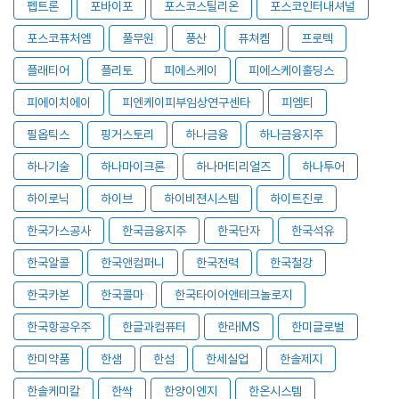
펩트론
포바이포
포스코스틸리온
포스코인터내셔널
포스코퓨처엠
풀무원
풍산
퓨쳐켐
프로텍
플래티어
플리토
피에스케이
피에스케이홀딩스
피에이치에이
피엔케이피부임상연구센타
피엠티
필옵틱스
핑거스토리
하나금융
하나금융지주
하나기술
하나마이크론
하나머티리얼즈
하나투어
하이로닉
하이브
하이비젼시스템
하이트진로
한국가스공사
한국금융지주
한국단자
한국석유
한국알콜
한국앤컴퍼니
한국전력
한국철강
한국카본
한국콜마
한국타이어앤테크놀로지
한국항공우주
한글과컴퓨터
한라IMS
한미글로벌
한미약품
한샘
한섬
한세실업
한솔제지
한솔케미칼
한싹
한양이엔지
한온시스템