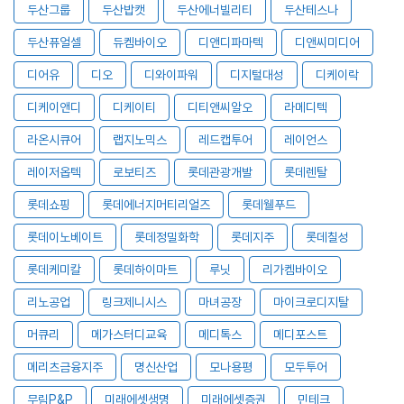
두산그룹
두산밥캣
두산에너빌리티
두산테스나
두산퓨얼셀
듀켐바이오
디앤디파마텍
디앤씨미디어
디어유
디오
디와이파워
디지털대성
디케이락
디케이앤디
디케이티
디티앤씨알오
라메디텍
라온시큐어
랩지노믹스
레드캡투어
레이언스
레이저옵텍
로보티즈
롯데관광개발
롯데렌탈
롯데쇼핑
롯데에너지머티리얼즈
롯데웰푸드
롯데이노베이트
롯데정밀화학
롯데지주
롯데칠성
롯데케미칼
롯데하이마트
루닛
리가켐바이오
리노공업
링크제니시스
마녀공장
마이크로디지탈
머큐리
메가스터디교육
메디톡스
메디포스트
메리츠금융지주
명신산업
모나용평
모두투어
무림P&P
미래에셋생명
미래에셋증권
민테크