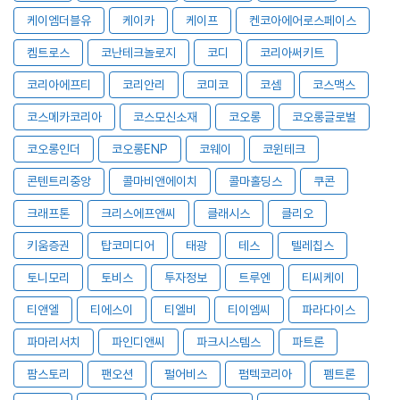
케이엠더블유
케이카
케이프
켄코아에어로스페이스
켐트로스
코난테크놀로지
코디
코리아써키트
코리아에프티
코리안리
코미코
코셈
코스맥스
코스메카코리아
코스모신소재
코오롱
코오롱글로벌
코오롱인더
코오롱ENP
코웨이
코윈테크
콘텐트리중앙
콜마비앤에이치
콜마홀딩스
쿠콘
크래프톤
크리스에프앤씨
클래시스
클리오
키움증권
탑코미디어
태광
테스
텔레칩스
토니모리
토비스
투자정보
트루엔
티씨케이
티앤엘
티에스이
티엘비
티이엠씨
파라다이스
파마리서치
파인디앤씨
파크시스템스
파트론
팜스토리
팬오션
펄어비스
펌텍코리아
펨트론