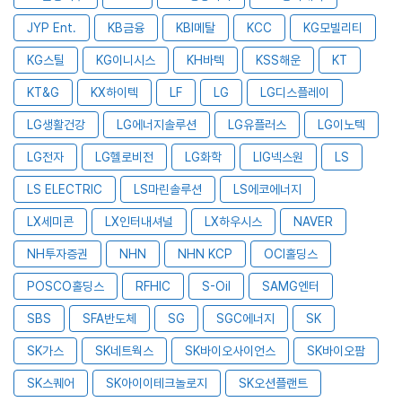
JYP Ent.
KB금융
KBI메탈
KCC
KG모빌리티
KG스틸
KG이니시스
KH바텍
KSS해운
KT
KT&G
KX하이텍
LF
LG
LG디스플레이
LG생활건강
LG에너지솔루션
LG유플러스
LG이노텍
LG전자
LG헬로비전
LG화학
LIG넥스원
LS
LS ELECTRIC
LS마린솔루션
LS에코에너지
LX세미콘
LX인터내셔널
LX하우시스
NAVER
NH투자증권
NHN
NHN KCP
OCI홀딩스
POSCO홀딩스
RFHIC
S-Oil
SAMG엔터
SBS
SFA반도체
SG
SGC에너지
SK
SK가스
SK네트웍스
SK바이오사이언스
SK바이오팜
SK스퀘어
SK아이이테크놀로지
SK오션플랜트