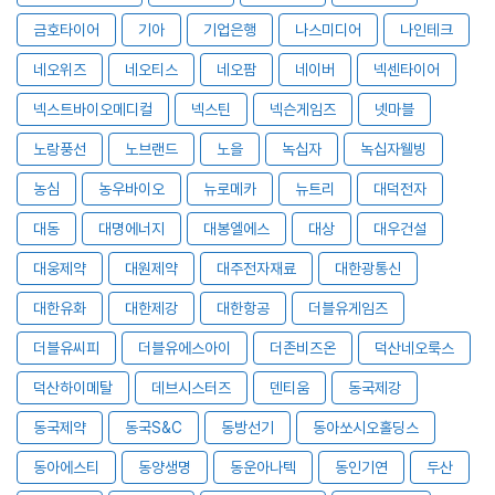
금호타이어
기아
기업은행
나스미디어
나인테크
네오위즈
네오티스
네오팜
네이버
넥센타이어
넥스트바이오메디컬
넥스틴
넥슨게임즈
넷마블
노랑풍선
노브랜드
노을
녹십자
녹십자웰빙
농심
농우바이오
뉴로메카
뉴트리
대덕전자
대동
대명에너지
대봉엘에스
대상
대우건설
대웅제약
대원제약
대주전자재료
대한광통신
대한유화
대한제강
대한항공
더블유게임즈
더블유씨피
더블유에스아이
더존비즈온
덕산네오룩스
덕산하이메탈
데브시스터즈
덴티움
동국제강
동국제약
동국S&C
동방선기
동아쏘시오홀딩스
동아에스티
동양생명
동운아나텍
동인기연
두산