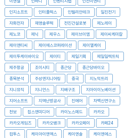
이엔셀
인바디
인벤티지랩
인선이엔티
인지소프트
인터플렉스
인텔리안테크
일진전기
자화전자
재영솔루텍
전진건설로봇
제노레이
제노코
제닉
제우스
제이브이엠
제이씨케미칼
제이앤티씨
제이에스코퍼레이션
제이엘케이
제이투케이바이오
제이티
제일기획
제일일렉트릭
제주항공
조이시티
종근당
종근당바이오
종목분석
주성엔지니어링
중국
지노믹트리
지니뮤직
지니언스
지배구조
지아이이노베이션
지어소프트
지역난방공사
진에어
차백신연구소
천보
칩스앤미디어
카이노스메드
카카오
카카오게임즈
카카오뱅크
카카오페이
카페24
컴투스
케이아이엔엑스
케이엔솔
케이엔에스