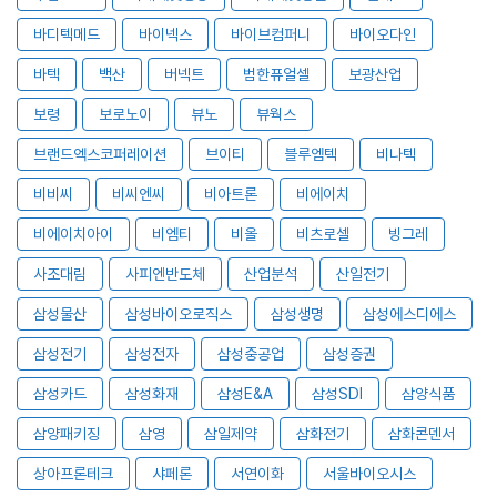
바디텍메드
바이넥스
바이브컴퍼니
바이오다인
바텍
백산
버넥트
범한퓨얼셀
보광산업
보령
보로노이
뷰노
뷰웍스
브랜드엑스코퍼레이션
브이티
블루엠텍
비나텍
비비씨
비씨엔씨
비아트론
비에이치
비에이치아이
비엠티
비올
비츠로셀
빙그레
사조대림
사피엔반도체
산업분석
산일전기
삼성물산
삼성바이오로직스
삼성생명
삼성에스디에스
삼성전기
삼성전자
삼성중공업
삼성증권
삼성카드
삼성화재
삼성E&A
삼성SDI
삼양식품
삼양패키징
삼영
삼일제약
삼화전기
삼화콘덴서
상아프론테크
샤페론
서연이화
서울바이오시스