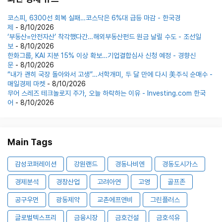
코스피, 6300선 회복 실패…코스닥은 6%대 급등 마감 - 한국경
제
- 8/10/2026
‘부동산=안전자산’ 착각했다간…해외부동산펀드 원금 날릴 수도 - 조선일
보
- 8/10/2026
한화그룹, KAI 지분 15% 이상 확보…기업결합심사 신청 예정 - 경향신
문
- 8/10/2026
“내가 괜히 국장 돌아와서 고생”…서학개미, 두 달 만에 다시 美주식 순매수 -
매일경제 마켓
- 8/10/2026
무어 스레즈 테크놀로지 주가, 오늘 하락하는 이유 - Investing.com 한국
어
- 8/10/2026
Main Tags
감성코퍼레이션
강원랜드
경동나비엔
경동도시가스
경제분석
경창산업
고려아연
고영
골프존
공구우먼
광동제약
교촌에프앤비
그린플러스
글로벌텍스프리
금융시장
금호건설
금호석유