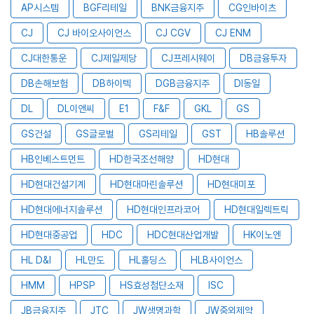
AP시스템
BGF리테일
BNK금융지주
CG인바이츠
CJ
CJ 바이오사이언스
CJ CGV
CJ ENM
CJ대한통운
CJ제일제당
CJ프레시웨이
DB금융투자
DB손해보험
DB하이텍
DGB금융지주
DI동일
DL
DL이앤씨
E1
F&F
GKL
GS
GS건설
GS글로벌
GS리테일
GST
HB솔루션
HB인베스트먼트
HD한국조선해양
HD현대
HD현대건설기계
HD현대마린솔루션
HD현대미포
HD현대에너지솔루션
HD현대인프라코어
HD현대일렉트릭
HD현대중공업
HDC
HDC현대산업개발
HK이노엔
HL D&I
HL만도
HL홀딩스
HLB사이언스
HMM
HPSP
HS효성첨단소재
ISC
JB금융지주
JTC
JW생명과학
JW중외제약