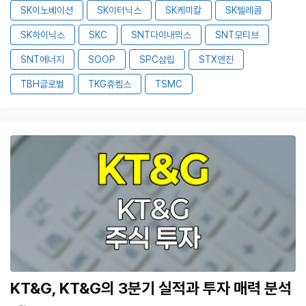
SK이노베이션
SK이터닉스
SK케미칼
SK텔레콤
SK하이닉스
SKC
SNT다이내믹스
SNT모티브
SNT에너지
SOOP
SPC삼립
STX엔진
TBH글로벌
TKG휴켐스
TSMC
KT&G, KT&G의 3분기 실적과 투자 매력 분석