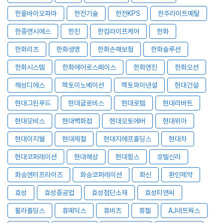
한올바이오파마
한전기술
한전KPS
한주라이트메탈
한중엔시에스
한진
한컴라이프케어
한화
한화리츠
한화생명
한화손해보험
한화솔루션
한화시스템
한화에어로스페이스
한화엔진
한화오션
해성디에스
헥토이노베이션
헥토파이낸셜
현대건설
현대그린푸드
현대글로비스
현대로템
현대리바트
현대모비스
현대백화점
현대오토에버
현대위아
현대이지웰
현대제철
현대지에프홀딩스
현대차
현대코퍼레이션
현대해상
현대힘스
호텔신라
화승엔터프라이즈
화승코퍼레이션
화신
환인제약
효성
효성중공업
효성첨단소재
효성티앤씨
휠라홀딩스
휴메딕스
휴비츠
휴젤
AJ네트웍스