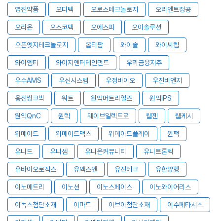
영진약품
오디텍
오로스테크놀로지
오리엔트정공
오리온
오스코텍
오에스피
오이솔루션
오픈엣지테크놀로지
옵티팜
와이솔
와이씨켐
와이엠티
와이지엔터테인먼트
우리금융지주
우수AMS
우신시스템
우정바이오
우진비앤지
웅진씽크빅
워트
원익머트리얼즈
원익IPS
원익QnC
원텍
웨이브일렉트로
웹젠
웹케시
위메이드
위메이드맥스
위메이드플레이
윈팩
유니드
유니셈
유니온커뮤니티
유니트론텍
유바이오로직스
유엑스엔
유진테크
유한양행
이노메트리
이노션
이노스페이스
이노와이어리스
이녹스첨단소재
이마트
이브이첨단소재
이수페타시스