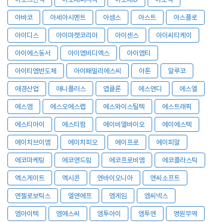
아바코
아세아시멘트
아셈스
아스트
아스플로
아이디스
아이마켓코리아
아이센스
아이씨티케이
아이에스동서
아이엠비디엑스
아이엠티
아이티엠반도체
아이패밀리에스씨
아톤
알루코
애경산업
애니플러스
앱클론
에스앤디
에스엘
에스엠
에스오에스랩
에스와이스틸텍
에스트래픽
에스티아이
에스티팜
에이비엘바이오
에이에스텍
에이치브이엠
에이치피오
에이프로
에이피알
에코마케팅
에코앤드림
에코프로비엠
에코플라스틱
엑스게이트
엑시콘
엔바이오니아
엔씨소프트
엔젤로보틱스
엘앤에프
엠게임
엠씨넥스
엠아이텍
엠에스씨
엠투아이
엠투엔
영원무역