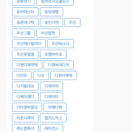
동방선기
동아쏘시오홀딩스
동아에스티
동양생명
동운아나텍
동인기연
두산
두산그룹
두산밥캣
두산에너빌리티
두산테스나
두산퓨얼셀
듀켐바이오
디앤디파마텍
디앤씨미디어
디어유
디오
디와이파워
디지털대성
디케이락
디케이앤디
디케이티
디티앤씨알오
라메디텍
라온시큐어
랩지노믹스
레드캡투어
레이언스