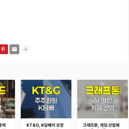
풍력
KT&G, K담배의 성장
크래프톤, 게임 산업에