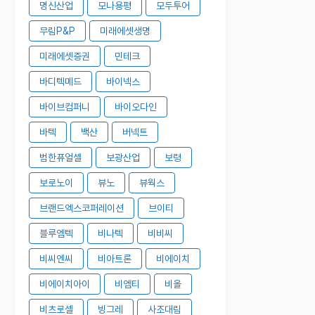
명신산업
모나용평
모두투어
무림P&P
미래에셋생명
미래에셋증권
민테크
바디텍메드
바이넥스
바이브컴퍼니
바이오다인
바텍
백산
버넥트
범한퓨얼셀
보광산업
보령
보로노이
뷰노
뷰웍스
브랜드엑스코퍼레이션
브이티
블루엠텍
비나텍
비비씨
비씨엔씨
비아트론
비에이치
비에이치아이
비엠티
비올
비츠로셀
빙그레
사조대림