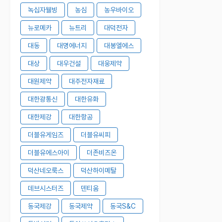
녹십자웰빙
농심
농우바이오
뉴로메카
뉴트리
대덕전자
대동
대명에너지
대봉엘에스
대상
대우건설
대웅제약
대원제약
대주전자재료
대한광통신
대한유화
대한제강
대한항공
더블유게임즈
더블유씨피
더블유에스아이
더존비즈온
덕산네오룩스
덕산하이메탈
데브시스터즈
덴티움
동국제강
동국제약
동국S&C