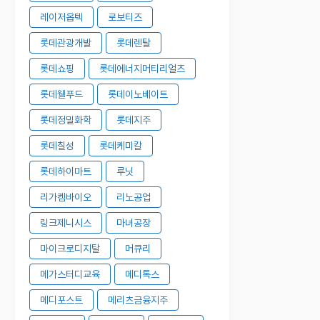
레이저옵텍
로보티즈
롯데관광개발
롯데렌탈
롯데쇼핑
롯데에너지머티리얼즈
롯데웰푸드
롯데이노베이트
롯데정밀화학
롯데지주
롯데칠성
롯데케미칼
롯데하이마트
루닛
리가켐바이오
리노공업
링크제니시스
마녀공장
마이크로디지탈
머큐리
메가스터디교육
메디톡스
메디포스트
메리츠금융지주