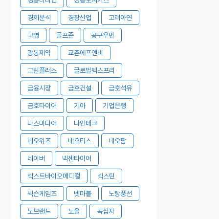
경제분석
경창산업
고려아연
고영
골프존
공구우먼
광동제약
교촌에프앤비
그린플러스
글로벌텍스프리
금융시장
금호건설
금호석유
금호타이어
기아
기업은행
나스미디어
나인테크
네오위즈
네오티스
네오팜
네이버
넥센타이어
넥스트바이오메디컬
넥스틴
넥슨게임즈
넷마블
노랑풍선
노브랜드
노을
녹십자